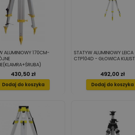
W ALUMINIOWY 170CM-
STATYW ALUMINIOWY LEICA
ÓJNE
CTP104D - GŁOWICA KULIS
IE(KLAMRA+ŚRUBA)
430,50 zł
492,00 zł
Cena
Cena
Dodaj do koszyka
Dodaj do koszyka