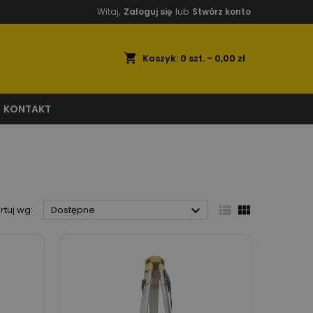
Witaj,
Zaloguj się
lub
Stwórz konto
shopping_cart
Koszyk:
0
szt. - 0,00 zł
KONTAKT



rtuj wg:
Dostępne