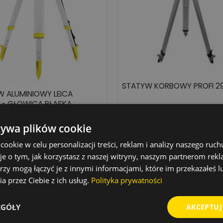
STATYW KORBOWY PROFI 2
 ALUMINIOWY LEICA
4- GŁOWICA PŁASKA
900,00 zł
Cena
żywa plików cookie
360,39 zł
Cena
Dodaj do koszyka
okie w celu personalizacji treści, reklam i analizy naszego ru
Dodaj do koszyka
je o tym, jak korzystasz z naszej witryny, naszym partnerom re
rzy mogą łączyć je z innymi informacjami, które im przekazałeś l
am 1-6 z 6 elementów
a przez Ciebie z ich usług.
Polityka prywatności
 do niwelatorów to niezbędne akcesoria pomiarowe, któ
EGÓŁY
AKCEPTUJ
ora podczas prac budowlanych, geodezyjnych oraz ter