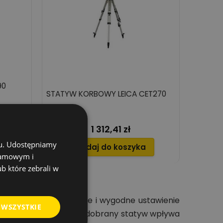
90
STATYW KORBOWY LEICA CET270
1 312,41 zł
Cena
chu. Udostępniamy
Dodaj do koszyka
klamowym i
ub które zebrali w
re umożliwiają stabilne i wygodne ustawienie
 WSZYSTKIE
enowych. Odpowiednio dobrany statyw wpływa