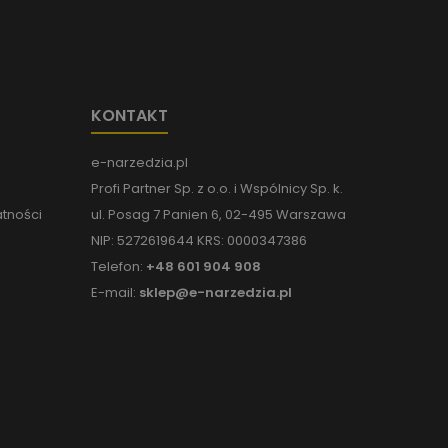
KONTAKT
e-narzedzia.pl
Profi Partner Sp. z o.o. i Wspólnicy Sp. k.
atności
ul. Posag 7 Panien 6, 02-495 Warszawa
NIP: 5272619644 KRS: 0000347386
Telefon:
+48 601 904 908
E-mail:
sklep@e-narzedzia.pl