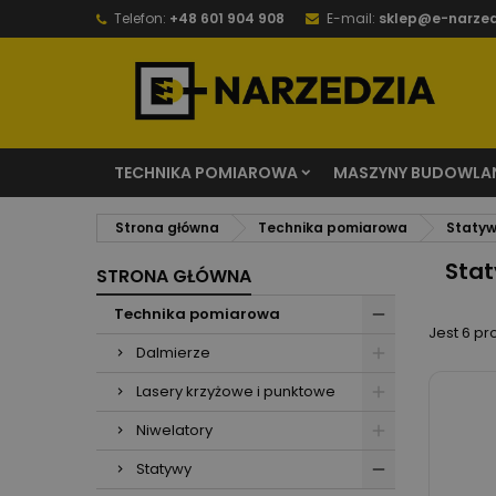
Telefon:
+48 601 904 908
E-mail:
sklep@e-narzed
TECHNIKA POMIAROWA
MASZYNY BUDOWLA
Strona główna
Technika pomiarowa
Staty
Stat
STRONA GŁÓWNA
Technika pomiarowa
Jest 6 pr
Dalmierze
Lasery krzyżowe i punktowe
Niwelatory
Statywy