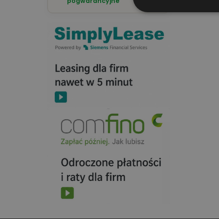
pogwarancyjne
na komf