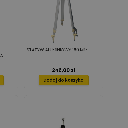
STATYW ALUMINIOWY 160 MM
TA
246,00 zł
Cena
Dodaj do koszyka