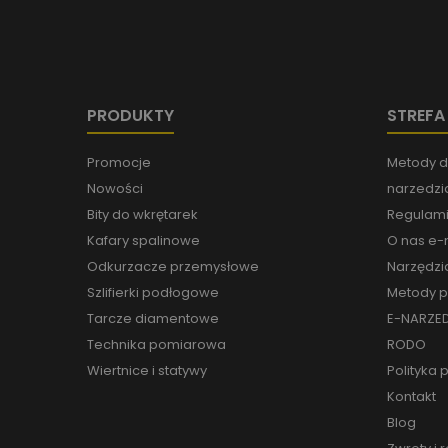
PRODUKTY
STREFA
Promocje
Metody d
Nowości
narzedzia
Bity do wkrętarek
Regulami
Kafary spalinowe
O nas e-n
Odkurzacze przemysłowe
Narzędzi
Szlifierki podłogowe
Metody p
Tarcze diamentowe
E-NARZED
Technika pomiarowa
RODO
Wiertnice i statywy
Polityka 
Kontakt
Blog