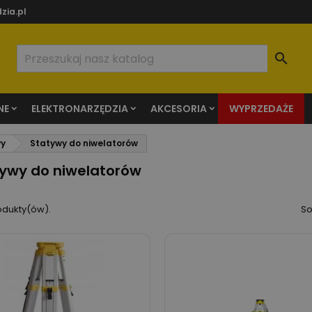
zia.pl

NE
ELEKTRONARZĘDZIA
AKCESORIA
WYPRZEDAŻE
wy
Statywy do niwelatorów
ywy do niwelatorów
odukty(ów).
So