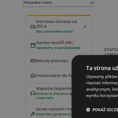
Darmowa dostawa od
250 zł
Dla zamówień online
51 min.
Zamów teraz
i wyślemy w poniedziałek
STATYW
CTP10
Metody płatności
Ta strona u
Finansowanie dla firm
Używamy plików co
również informac
Wsparcie Ekspertów
analitycznym, któ
Pomoc w doborze sprzętu
Wyświetl
wyniku korzystani
i osprzętu
Statywy
Serwis narzędzi i maszyn
POKAŻ SZCZ
niwelat
Naprawy gwarancyjne i