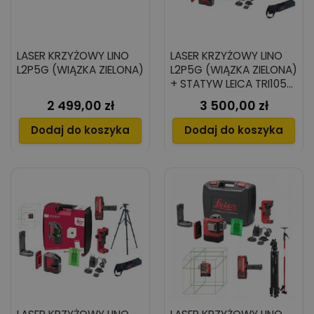
LASER KRZYŻOWY LINO
LASER KRZYŻOWY LINO
L2P5G (WIĄZKA ZIELONA)
L2P5G (WIĄZKA ZIELONA)
+ STATYW LEICA TRI105+
ODBIORNIK LEICA RGR200
2 499,00 zł
3 500,00 zł
Cena
Cena
Dodaj do koszyka
Dodaj do koszyka