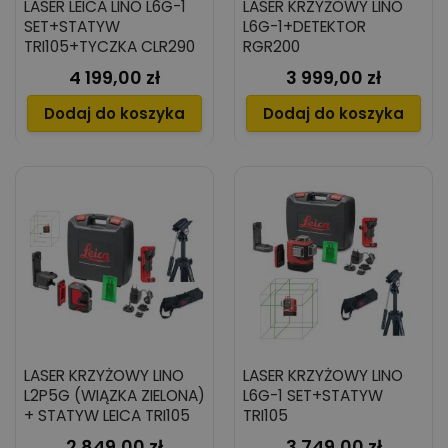
LASER LEICA LINO L6G-1
LASER KRZYŻOWY LINO
SET+STATYW
L6G-1+DETEKTOR
TRI105+TYCZKA CLR290
RGR200
4 199,00 zł
3 999,00 zł
Cena
Cena
Dodaj do koszyka
Dodaj do koszyka
LASER KRZYŻOWY LINO
LASER KRZYŻOWY LINO
L2P5G (WIĄZKA ZIELONA)
L6G-1 SET+STATYW
+ STATYW LEICA TRI105
TRI105
2 849,00 zł
3 749,00 zł
Cena
Cena