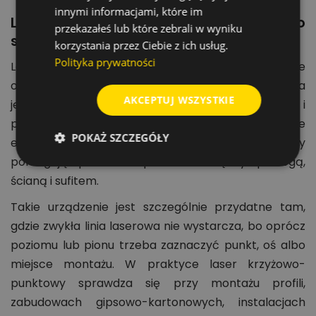
innymi informacjami, które im
Lasery krzyżowo-punktowe — do czego
przekazałeś lub które zebrali w wyniku
służą?
korzystania przez Ciebie z ich usług.
Polityka prywatności
Laser krzyżowo-punktowy wyświetla linie laserowe
oraz punkty odniesienia, dzięki czemu pozwala
AKCEPTUJ WSZYSTKIE
jednocześnie wyznaczać poziomy, piony, osie i
punkty montażowe. Linie ułatwiają ustawianie
POKAŻ SZCZEGÓŁY
elementów w jednej płaszczyźnie, a punkty
pomagają przenosić położenie między podłogą,
ścianą i sufitem.
Takie urządzenie jest szczególnie przydatne tam,
gdzie zwykła linia laserowa nie wystarcza, bo oprócz
poziomu lub pionu trzeba zaznaczyć punkt, oś albo
miejsce montażu. W praktyce laser krzyżowo-
punktowy sprawdza się przy montażu profili,
zabudowach gipsowo-kartonowych, instalacjach