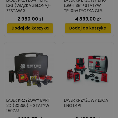
LASER KRZYŻOWY LINO
LASER KRZYŻOWY LINO
L2G (WIĄZKA ZIELONA)-
L6G-1 SET+STATYW
ZESTAW 3
TRI105+TYCZKA CLR
290+DETEKTOR RGR200
2 950,00 zł
4 899,00 zł
Cena
Cena
Dodaj do koszyka
Dodaj do koszyka
LASER KRZYŻOWY BART
LASER KRZYŻOWY LEICA
3D (3X360) + STATYW
LINO L4P1
150CM