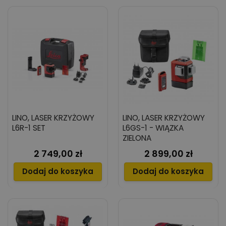
LINO, LASER KRZYŻOWY
LINO, LASER KRZYŻOWY
L6R-1 SET
L6GS-1 - WIĄZKA
ZIELONA
2 749,00 zł
2 899,00 zł
Cena
Cena
Dodaj do koszyka
Dodaj do koszyka