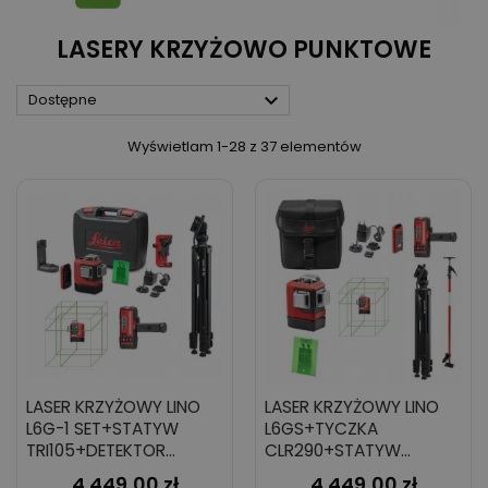
LASERY KRZYŻOWO PUNKTOWE

Dostępne
Wyświetlam 1-28 z 37 elementów
LASER KRZYŻOWY LINO
LASER KRZYŻOWY LINO
L6G-1 SET+STATYW
L6GS+TYCZKA
TRI105+DETEKTOR
CLR290+STATYW
RGR200
TRI105+DETEKTOR
4 449,00 zł
4 449,00 zł
Cena
Cena