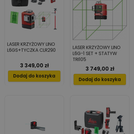
LASER KRZYŻOWY LINO
LASER KRZYŻOWY LINO
L6GS+TYCZKA CLR290
L6G-1 SET + STATYW
TRI105
3 349,00 zł
Cena
3 749,00 zł
Cena
Dodaj do koszyka
Dodaj do koszyka