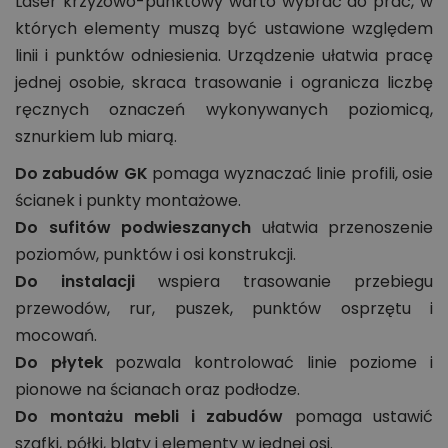
Laser krzyżowo-punktowy warto wybrać do prac, w
których elementy muszą być ustawione względem
linii i punktów odniesienia. Urządzenie ułatwia pracę
jednej osobie, skraca trasowanie i ogranicza liczbę
ręcznych oznaczeń wykonywanych poziomicą,
sznurkiem lub miarą.
Do zabudów GK
pomaga wyznaczać linie profili, osie
ścianek i punkty montażowe.
Do sufitów podwieszanych
ułatwia przenoszenie
poziomów, punktów i osi konstrukcji.
Do instalacji
wspiera trasowanie przebiegu
przewodów, rur, puszek, punktów osprzętu i
mocowań.
Do płytek
pozwala kontrolować linie poziome i
pionowe na ścianach oraz podłodze.
Do montażu mebli i zabudów
pomaga ustawić
szafki, półki, blaty i elementy w jednej osi.