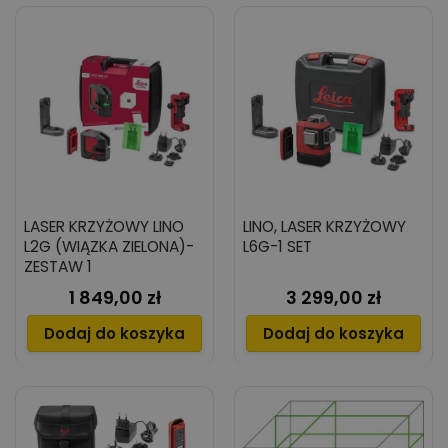
LASER KRZYŻOWY LINO
LINO, LASER KRZYŻOWY
L2G (WIĄZKA ZIELONA)-
L6G-1 SET
ZESTAW 1
1 849,00 zł
3 299,00 zł
Cena
Cena
Dodaj do koszyka
Dodaj do koszyka