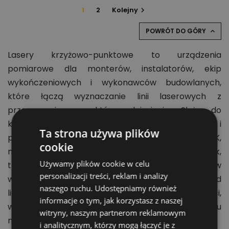
1
2
Kolejny

POWRÓT DO GÓRY

Lasery krzyżowo-punktowe to urządzenia
pomiarowe dla monterów, instalatorów, ekip
wykończeniowych i wykonawców budowlanych,
które łączą wyznaczanie linii laserowych z
przenoszeniem punktów odniesienia. Służą do
kontroli poziomu, pionu, osi, punktów montażowych i
Ta strona używa plików
płaszczyzn roboczych podczas zabudów GK,
cookie
montażu sufitów podwieszanych, układania płytek,
Używamy plików cookie w celu
trasowania instalacji oraz ustawiania elementów
personalizacji treści, reklam i analizy
wyposażenia. Wybór modelu powinien zależeć od
naszego ruchu. Udostępniamy również
liczby linii i punktów, zasięgu roboczego, dokładności,
informacje o tym, jak korzystasz z naszej
widoczności wiązki, samopoziomowania, sposobu
witryny, naszym partnerom reklamowym
montażu i kompatybilnych akcesoriów.
i analitycznym, którzy mogą łączyć je z