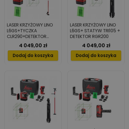
LASER KRZYŻOWY LINO
LASER KRZYŻOWY LINO
L6GS+TYCZKA
L6GS+ STATYW TRI105 +
CLR290+DETEKTOR
DETEKTOR RGR200
RGR200
4 049,00 zł
4 049,00 zł
Cena
Cena
Dodaj do koszyka
Dodaj do koszyka