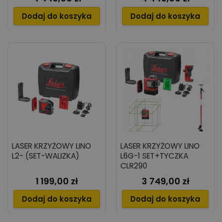
RGR200
Dodaj do koszyka
Dodaj do koszyka
LASER KRZYŻOWY LINO
LASER KRZYŻOWY LINO
L2- (SET-WALIZKA)
L6G-1 SET+TYCZKA
CLR290
1 199,00 zł
3 749,00 zł
Cena
Cena
Dodaj do koszyka
Dodaj do koszyka