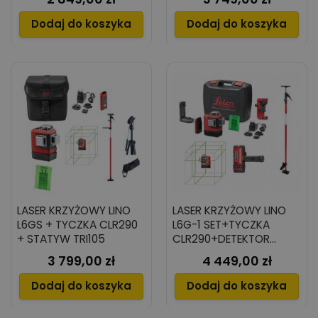
Dodaj do koszyka
Dodaj do koszyka
LASER KRZYŻOWY LINO
LASER KRZYŻOWY LINO
L6GS + TYCZKA CLR290
L6G-1 SET+TYCZKA
+ STATYW TRI105
CLR290+DETEKTOR
RGR200
3 799,00 zł
4 449,00 zł
Cena
Cena
Dodaj do koszyka
Dodaj do koszyka