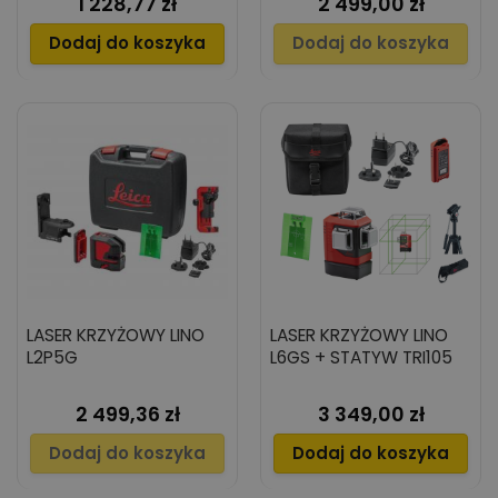
1 228,77 zł
2 499,00 zł
Cena
Cena
Dodaj do koszyka
Dodaj do koszyka
LASER KRZYŻOWY LINO
LASER KRZYŻOWY LINO
L2P5G
L6GS + STATYW TRI105
2 499,36 zł
3 349,00 zł
Cena
Cena
Dodaj do koszyka
Dodaj do koszyka