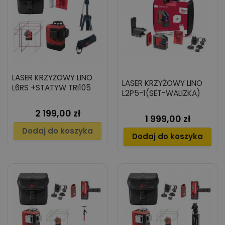
LASER KRZYŻOWY LINO
LASER KRZYŻOWY LINO
L6RS +STATYW TRI105
L2P5-1(SET-WALIZKA)
2 199,00 zł
Cena
1 999,00 zł
Cena
Dodaj do koszyka
Dodaj do koszyka