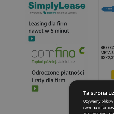
BRZES
METALU
63X2,3
Ta strona u
Rabat
Używamy plików co
Wyprze
również informac
analitycznym, któ