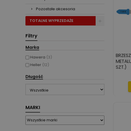
Pozostałe akcesoria
TOTALNE WYPRZEDAŻE
Filtry
Marka
BRZES
Hawera
(3)
METALU
Heller
(12)
SZT.)
Długość
MARKI