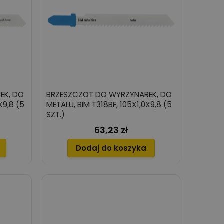
EK, DO
BRZESZCZOT DO WYRZYNAREK, DO
X9,8 (5
METALU, BIM T318BF, 105X1,0X9,8 (5
SZT.)
63,23 zł
Cena
Dodaj do koszyka