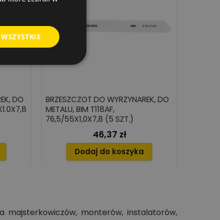
 WSZYSTKIE
EK, DO
BRZESZCZOT DO WYRZYNAREK, DO
X1.0X7,8
METALU, BIM T118AF,
76,5/55X1,0X7,8 (5 SZT.)
46,37 zł
Cena
Dodaj do koszyka
a majsterkowiczów, monterów, instalatorów,