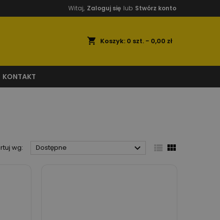
Witaj,
Zaloguj się
lub
Stwórz konto
shopping_cart
Koszyk:
0
szt. - 0,00 zł
KONTAKT



rtuj wg:
Dostępne