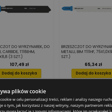
ZCZOT DO WYRZYNAREK, DO
BRZESZCZOT DO WYRZYNAR
, CARBIDE, T118EHM,
METALU, BIM T111HF, 75X1,0X9
X8,8 (3 SZT.)
SZT.)
107,49 zł
65,34 zł
Cena
Cena
Dodaj do koszyka
Dodaj do koszyka
żywa plików cookie
-50%
okie w celu personalizacji treści, reklam i analizy naszego ru
daż!
je o tym, jak korzystasz z naszej witryny, naszym partnerom re
rzy mogą łączyć je z innymi informacjami, które im przekazałeś l