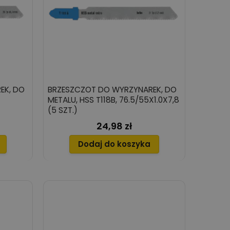
EK, DO
BRZESZCZOT DO WYRZYNAREK, DO
METALU, HSS T118B, 76.5/55X1.0X7,8
(5 SZT.)
24,98 zł
Cena
Dodaj do koszyka