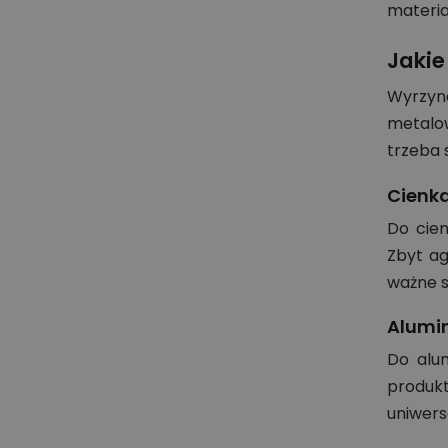
materia
Jakie
Wyrzyn
metalow
trzeba 
Cienk
Do cien
Zbyt ag
ważne s
Alumin
Do alum
produk
uniwers