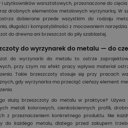
y i użytkowników warsztatowych, przeznaczone do cięcia 
 oraz drobnych elementów metalowych wyrzynarką. W sz
ostrza dobierane przede wszystkim do rodzaju metalu
ia, długości i kompatybilności z mocowaniem narzędzia
zot do drewna ani brzeszczot do piły szablastej.
zczoty do wyrzynarek do metalu — do cze
czot do wyrzynarki do metalu to ostrze zaprojekt
ych, przy czym na efekt pracy wpływa materiał ostrza,
zenia. Takie brzeszczoty stosuje się przy pracach 
znych, gdy wyrzynarka ma przeciąć cieńszy element me
zenia.
o służą brzeszczoty do metalu w praktyce? Używa się
ych metali kolorowych, cienkościennych profili, dr
ch z przeznaczeniem konkretnego produktu. Nie każd
wy do każdego metalu, dlatego przed zakupem trzeba