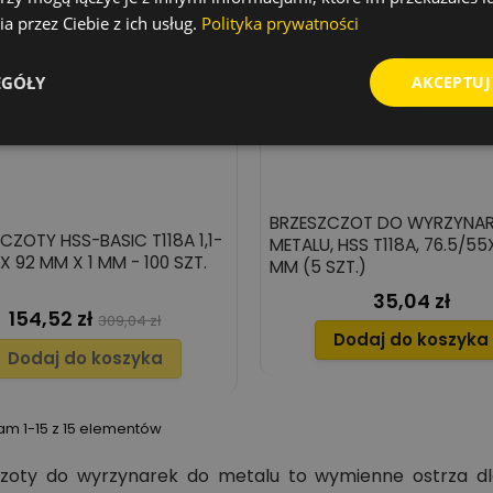
a przez Ciebie z ich usług.
Polityka prywatności
EGÓŁY
AKCEPTUJ
BRZESZCZOT DO WYRZYNAR
CZOTY HSS-BASIC T118A 1,1-
METALU, HSS T118A, 76.5/55
 X 92 MM X 1 MM - 100 SZT.
MM (5 SZT.)
35,04 zł
Cena
154,52 zł
Cena
Cena
309,04 zł
Dodaj do koszyka
podstawowa
Dodaj do koszyka
am 1-15 z 15 elementów
czoty do wyrzynarek do metalu to wymienne ostrza dl