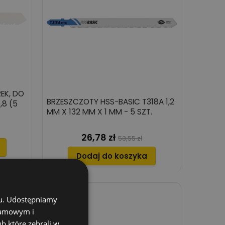
EK, DO
BRZESZCZOTY HSS-BASIC T318A 1,2
,8 (5
MM X 132 MM X 1 MM - 5 SZT.
26,78 zł
Cena
Cena
53,55 zł
podstawowa
Dodaj do koszyka
chu. Udostępniamy
klamowym i
ub które zebrali w