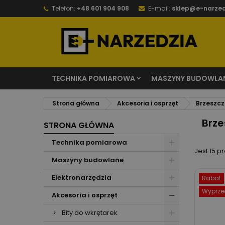
Telefon:
+48 601 904 908
E-mail:
sklep@e-narzed
TECHNIKA POMIAROWA
MASZYNY BUDOWLA
Strona główna
Akcesoria i osprzęt
Brzeszcz
Brze
STRONA GŁÓWNA
Technika pomiarowa
Jest 15 p
Maszyny budowlane
Elektronarzędzia
Rabat
Wyprze
Akcesoria i osprzęt
Bity do wkrętarek