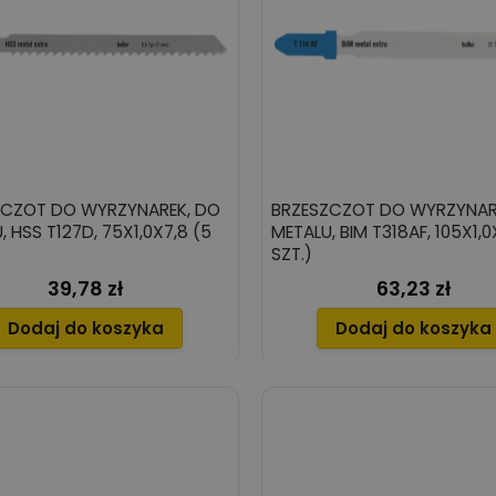
ZCZOT DO WYRZYNAREK, DO
BRZESZCZOT DO WYRZYNAR
, HSS T127D, 75X1,0X7,8 (5
METALU, BIM T318AF, 105X1,0
SZT.)
39,78 zł
63,23 zł
Cena
Cena
Dodaj do koszyka
Dodaj do koszyka