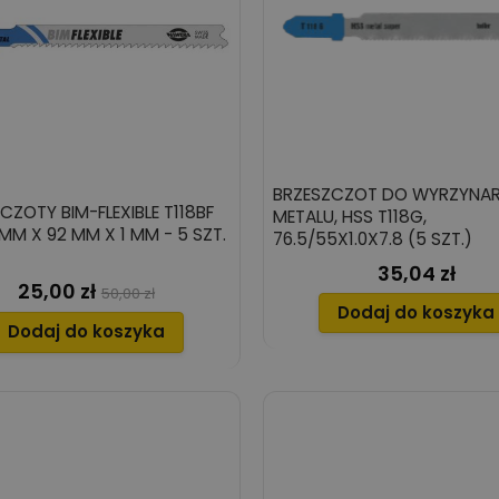
BRZESZCZOT DO WYRZYNAR
CZOTY BIM-FLEXIBLE T118BF
METALU, HSS T118G,
3 MM X 92 MM X 1 MM - 5 SZT.
76.5/55X1.0X7.8 (5 SZT.)
35,04 zł
Cena
25,00 zł
Cena
Cena
50,00 zł
Dodaj do koszyka
podstawowa
Dodaj do koszyka