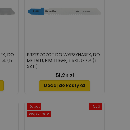
EK, DO
BRZESZCZOT DO WYRZYNAREK, DO
6,4 (5
METALU, BIM T118BF, 55X1,0X7,8 (5
SZT.)
51,24 zł
Cena
Dodaj do koszyka
Rabat
-50%
Wyprzedaż!