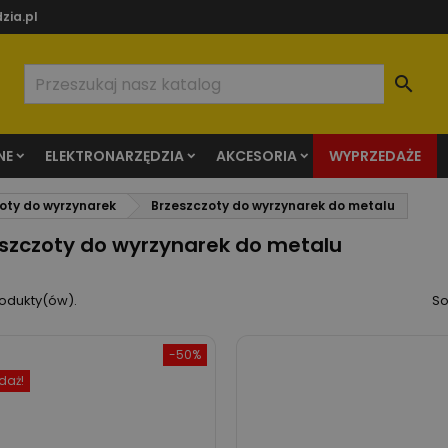
zia.pl

NE
ELEKTRONARZĘDZIA
AKCESORIA
WYPRZEDAŻE
oty do wyrzynarek
Brzeszczoty do wyrzynarek do metalu
szczoty do wyrzynarek do metalu
rodukty(ów).
So
-50%
daż!