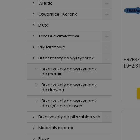
Wiertła
Otwornice i Koronki
Dłuta
Tarcze diamentowe
Piły tarczowe
Brzeszczoty do wyrzynarek
BRZESZ
1,9-2,
Brzeszczoty do wyrzynarek
do metalu
Brzeszczoty do wyrzynarek
do drewna
Brzeszczoty do wyrzynarek
do cięć specjalnych
Brzeszczoty do pił szablastych
Materiały ścierne
Frezy