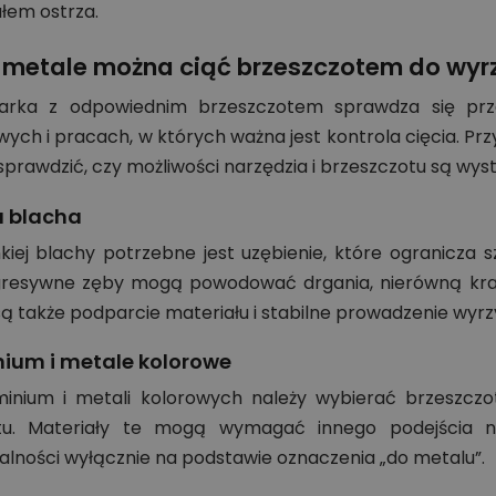
łem ostrza.
 metale można ciąć brzeszczotem do wyr
arka z odpowiednim brzeszczotem sprawdza się prz
ych i pracach, w których ważna jest kontrola cięcia. Pr
sprawdzić, czy możliwości narzędzia i brzeszczotu są wys
a blacha
kiej blachy potrzebne jest uzębienie, które ogranicza 
resywne zęby mogą powodować drgania, nierówną krawę
ą także podparcie materiału i stabilne prowadzenie wyrz
ium i metale kolorowe
inium i metali kolorowych należy wybierać brzeszczot
tu. Materiały te mogą wymagać innego podejścia niż
alności wyłącznie na podstawie oznaczenia „do metalu”.