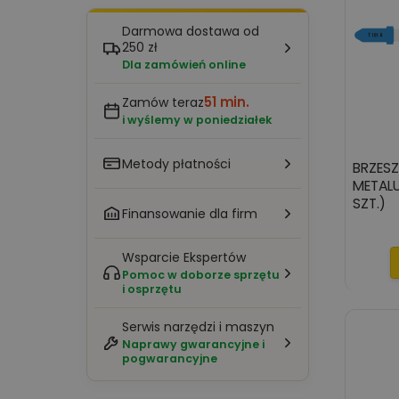
Darmowa dostawa od
250 zł
Dla zamówień online
51 min.
Zamów teraz
i wyślemy w poniedziałek
Metody płatności
BRZES
METALU, BIM T101A, 75X1,27X
SZT.)
Finansowanie dla firm
Wsparcie Ekspertów
Pomoc w doborze sprzętu
i osprzętu
Serwis narzędzi i maszyn
Naprawy gwarancyjne i
pogwarancyjne