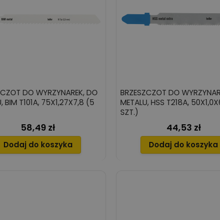
ZCZOT DO WYRZYNAREK, DO
BRZESZCZOT DO WYRZYNAR
7,8 (5
METALU, HSS T218A, 50X1,0X
SZT.)
58,49 zł
44,53 zł
Cena
Cena
Dodaj do koszyka
Dodaj do koszyka