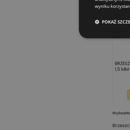
wyniku korzystani
POKAŻ SZCZ
BRZESZ
1,5 MM
Wyświetl
Brzesz