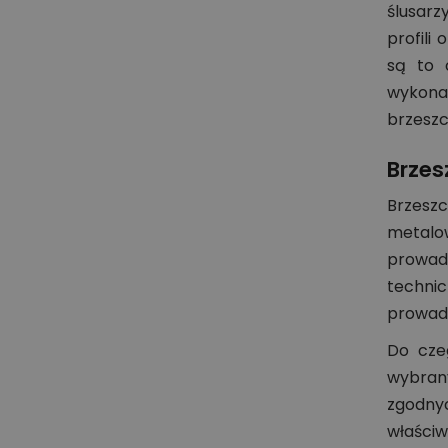
ślusarz
profili
są to 
wykonan
brzeszc
Brzes
Brzesz
metalow
prowad
technic
prowad
Do czeg
wybran
zgodny
właści