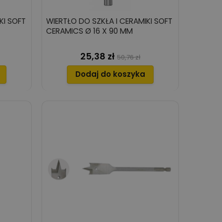
KI SOFT
WIERTŁO DO SZKŁA I CERAMIKI SOFT
CERAMICS Ø 16 X 90 MM
25,38 zł
Cena
Cena
50,76 zł
wowa
podstawowa
Dodaj do koszyka