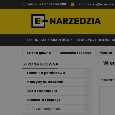
Telefon:
+48 601 904 908
E-mail:
sklep@e-narzed
TECHNIKA POMIAROWA
MASZYNY BUDOWLA
Strona główna
Akcesoria i osprzęt
Wiertła
Wier
STRONA GŁÓWNA
Technika pomiarowa
Podkate
Maszyny budowlane
Elektronarzędzia
Akcesoria i osprzęt
Bity do wkrętarek