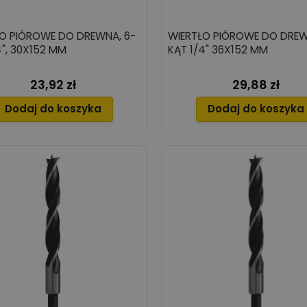
O PIÓROWE DO DREWNA, 6-
WIERTŁO PIÓROWE DO DREW
4", 30X152 MM
KĄT 1/4" 36X152 MM
23,92 zł
29,88 zł
Cena
Cena
Dodaj do koszyka
Dodaj do koszyka