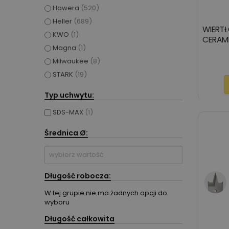
Hawera
(520)
Heller
(689)
WIERTŁ
KWO
(1)
CERAMI
Magna
(1)
Milwaukee
(8)
STARK
(19)
Typ uchwytu:
SDS-MAX
(1)
Średnica Ø:
Długość robocza:
W tej grupie nie ma żadnych opcji do
wyboru
Długość całkowita