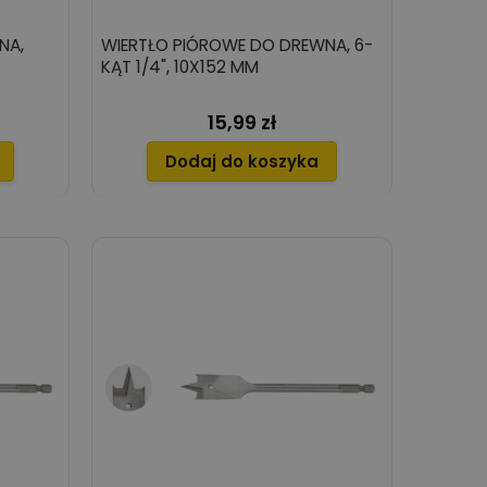
NA,
WIERTŁO PIÓROWE DO DREWNA, 6-
KĄT 1/4", 10X152 MM
15,99 zł
Cena
Dodaj do koszyka