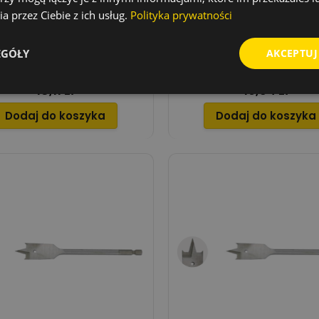
a przez Ciebie z ich usług.
Polityka prywatności
O PIÓROWE DO DREWNA, 6-
WIERTŁO PIÓROWE DO DREW
EGÓŁY
AKCEPTUJ
4" 18X152 MM
KĄT 1/4", 20X152 MM
18,11 zł
19,34 zł
Cena
Cena
Dodaj do koszyka
Dodaj do koszyka