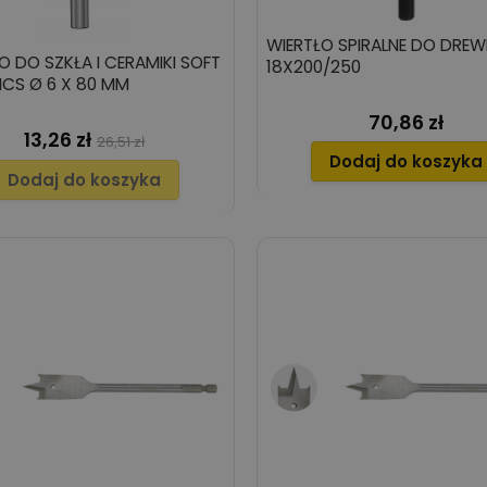
WIERTŁO SPIRALNE DO DREW
O DO SZKŁA I CERAMIKI SOFT
18X200/250
CS Ø 6 X 80 MM
70,86 zł
Cena
13,26 zł
Cena
Cena
26,51 zł
Dodaj do koszyka
podstawowa
Dodaj do koszyka