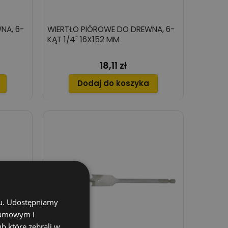
NA, 6-
WIERTŁO PIÓROWE DO DREWNA, 6-
KĄT 1/4" 16X152 MM
18,11 zł
Cena
Dodaj do koszyka
chu. Udostępniamy
klamowym i
ub które zebrali w