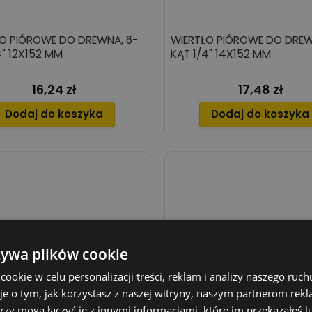
O PIÓROWE DO DREWNA, 6-
WIERTŁO PIÓROWE DO DREW
4" 12X152 MM
KĄT 1/4" 14X152 MM
16,24 zł
17,48 zł
Cena
Cena
Dodaj do koszyka
Dodaj do koszyka
żywa plików cookie
okie w celu personalizacji treści, reklam i analizy naszego ru
je o tym, jak korzystasz z naszej witryny, naszym partnerom re
rzy mogą łączyć je z innymi informacjami, które im przekazałeś l