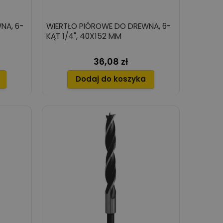
NA, 6-
WIERTŁO PIÓROWE DO DREWNA, 6-
KĄT 1/4", 40X152 MM
36,08 zł
Cena
Dodaj do koszyka