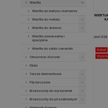
Wiertła
Wiertła do betonu i kamienia
WIERTŁA
K
Wiertła do metalu
Wiertła do drewna
Wiertła uniwersalne i
Jest 1228
specjalne
Wiertła do szkła i ceramiki
Rabat
Wyprze
Otwornice i Koronki
Dłuta
Tarcze diamentowe
Piły tarczowe
Brzeszczoty do wyrzynarek
Brzeszczoty do pił szablastych
Materiały ścierne