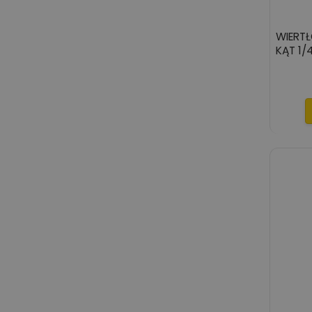
WIERTŁ
KĄT 1/