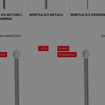
 DO BETONU I
WIERTŁA DO METALU
WIERTŁA DO DREWN
AMIENIA
 produkty(ów).
So
-50%
Rabat
daż!
Wyprzedaż!