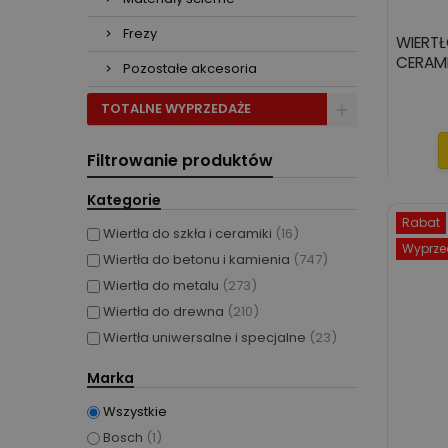
Frezy
WIERTŁ
CERAMI
Pozostałe akcesoria
TOTALNE WYPRZEDAŻE
Filtrowanie produktów
Kategorie
Rabat
Wiertła do szkła i ceramiki
(16)
Wyprze
Wiertła do betonu i kamienia
(747)
Wiertła do metalu
(273)
Wiertła do drewna
(210)
Wiertła uniwersalne i specjalne
(23)
Marka
Wszystkie
Bosch
(1)