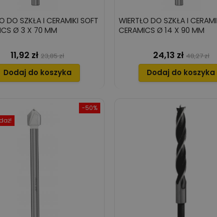
O DO SZKŁA I CERAMIKI SOFT
WIERTŁO DO SZKŁA I CERAMI
CS Ø 3 X 70 MM
CERAMICS Ø 14 X 90 MM
11,92 zł
24,13 zł
Cena
Cena
Cena
Cena
23,85 zł
48,27 zł
podstawowa
podsta
Dodaj do koszyka
Dodaj do koszyka
-50%
daż!