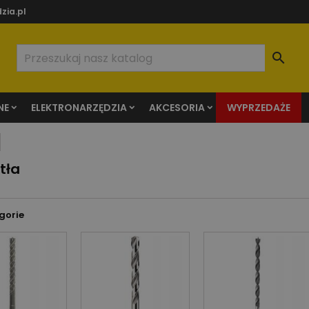
zia.pl

NE
ELEKTRONARZĘDZIA
AKCESORIA
WYPRZEDAŻE
tła
gorie