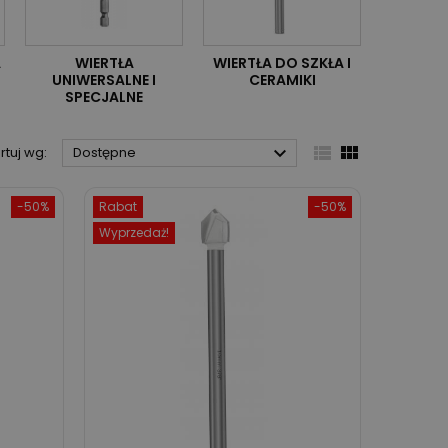
A
WIERTŁA
WIERTŁA DO SZKŁA I
UNIWERSALNE I
CERAMIKI
SPECJALNE



rtuj wg:
Dostępne
-50%
Rabat
-50%
Wyprzedaż!