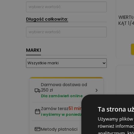
WIERTŁ
Długość całkowita:
KĄT 1/
MARKI
Darmowa dostawa od
250 zł
Dla zamówień online
Ta strona u
51 min.
Zamów teraz
i wyślemy w poniedziałek
Używamy plików co
również informac
Metody płatności
analitycznym, któ