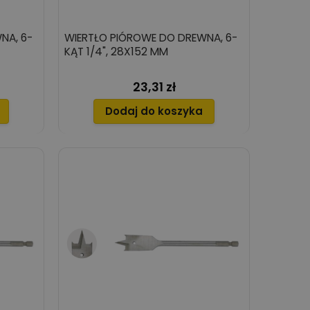
NA, 6-
WIERTŁO PIÓROWE DO DREWNA, 6-
KĄT 1/4", 28X152 MM
23,31 zł
Cena
Dodaj do koszyka