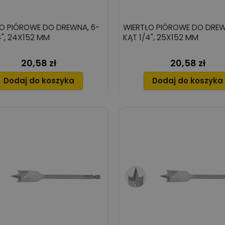
O PIÓROWE DO DREWNA, 6-
WIERTŁO PIÓROWE DO DREW
4", 24X152 MM
KĄT 1/4", 25X152 MM
20,58 zł
20,58 zł
Cena
Cena
Dodaj do koszyka
Dodaj do koszyka