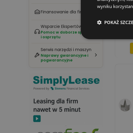
wyniku korzystani
Finansowanie dla firm
WIERTŁ
POKAŻ SZCZ
KĄT 1/
Wsparcie Ekspertów
Pomoc w doborze sprzętu
i osprzętu
Serwis narzędzi i maszyn
Naprawy gwarancyjne i
pogwarancyjne