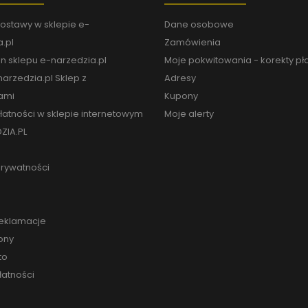
ostawy w sklepie e-
Dane osobowe
.pl
Zamówienia
n sklepu e-narzedzia.pl
Moje pokwitowania - korekty pł
arzedzia.pl Sklep z
Adresy
ami
Kupony
łatności w sklepie internetowym
Moje alerty
ZIA.PL
prywatności
reklamacje
ony
to
łatności