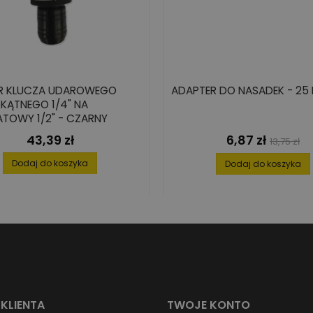
R KLUCZA UDAROWEGO
ADAPTER DO NASADEK - 25 
KĄTNEGO 1/4" NA
TOWY 1/2" - CZARNY
43,39 zł
6,87 zł
Cena
Cena
Cena
13,75 zł
podsta
Dodaj do koszyka
Dodaj do koszyka
 KLIENTA
TWOJE KONTO