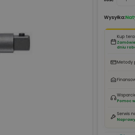
Nat
Wysyłka:
Kup tera
Zamówien
dniu ro
Metody 
Finansow
Wsparci
Pomoc w 
Serwis n
Naprawy