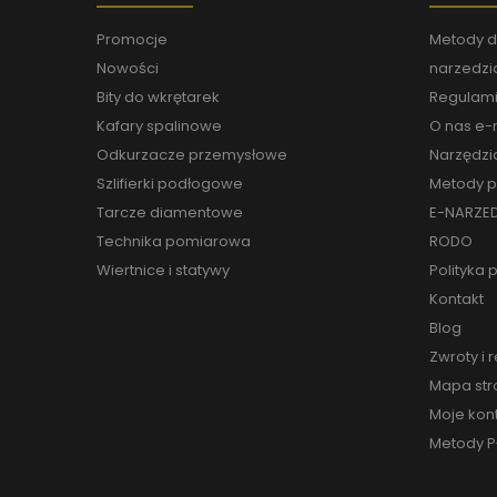
Promocje
Metody d
Nowości
narzedzia
Bity do wkrętarek
Regulami
Kafary spalinowe
O nas e-n
Odkurzacze przemysłowe
Narzędzi
Szlifierki podłogowe
Metody p
Tarcze diamentowe
E-NARZED
Technika pomiarowa
RODO
Wiertnice i statywy
Polityka 
Kontakt
Blog
Zwroty i 
Mapa str
Moje kon
Metody P