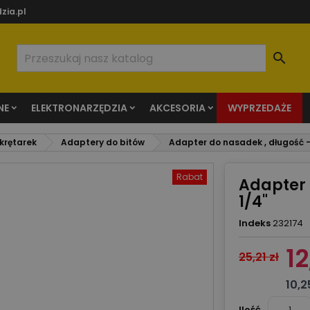
zia.pl

NE
ELEKTRONARZĘDZIA
AKCESORIA
WYPRZEDAŻE
wkrętarek
Adaptery do bitów
Adapter do nasadek , długość -
Rabat
Adapter 
1/4"
Indeks
232174
12
25,21 zł
10,2
Ilość