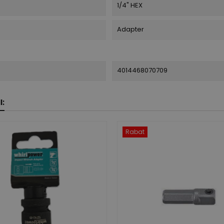
1/4" HEX
Adapter
4014468070709
:
Rabat