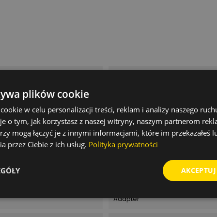
50 mm
żywa plików cookie
adapter / uchwyt montażowy
okie w celu personalizacji treści, reklam i analizy naszego ru
je o tym, jak korzystasz z naszej witryny, naszym partnerom re
do nasadek Magna 1/4" Długość 
nasadowych 1/4
rzy mogą łączyć je z innymi informacjami, które im przekazałeś l
a przez Ciebie z ich usług.
Polityka prywatności
1 szt
EGÓŁY
AKCEPTUJ
Magna
Adapter