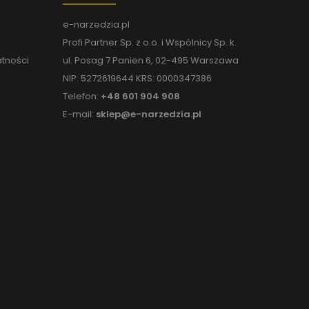
e-narzedzia.pl
Profi Partner Sp. z o.o. i Wspólnicy Sp. k.
atności
ul. Posag 7 Panien 6, 02-495 Warszawa
NIP: 5272619644 KRS: 0000347386
Telefon:
+48 601 904 908
E-mail:
sklep@e-narzedzia.pl