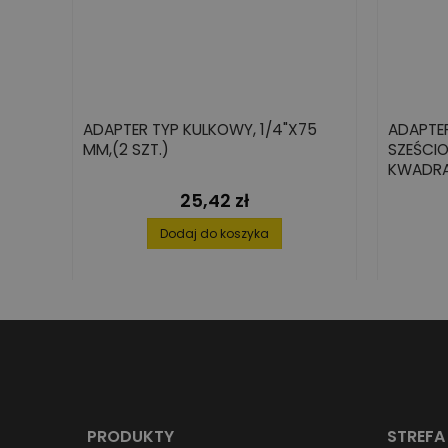
ADAPTER TYP KULKOWY, 1/4"X75
ADAPTE
MM,(2 SZT.)
SZEŚCIO
KWADRA
25,42 zł
Cena
Dodaj do koszyka
PRODUKTY
STREFA