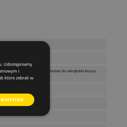
chu. Udostępniamy
klamowym i
całkowita: 50 mm Zamocowanie do wkrętarki kluczy
ub które zebrali w
 WSZYSTKIE