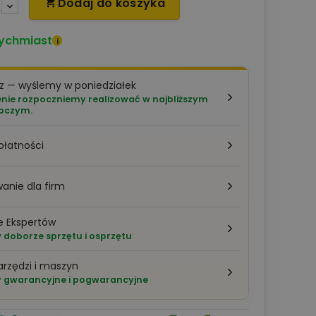
Dodaj do koszyka

ychmiast
i
z — wyślemy w poniedziałek
ie rozpoczniemy realizować w najbliższym
boczym.
płatności
anie dla firm
e Ekspertów
doborze sprzętu i osprzętu
arzędzi i maszyn
 gwarancyjne i pogwarancyjne