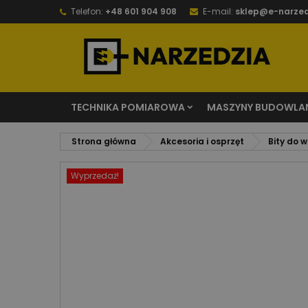
Telefon:
+48 601 904 908
E-mail:
sklep@e-narzed
TECHNIKA POMIAROWA
MASZYNY BUDOWLA
Strona główna
Akcesoria i osprzęt
Bity do 
Wyprzedaż!