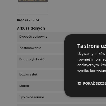
Indeks
232174
Arkusz danych
Długość całkowita
Ta strona u
Zastosowanie
Używamy plików co
również informac
Kompatybilność
analitycznym, któ
wyniku korzystani
Liczba sztuk
POKAŻ SZCZ
Marka
Typ akcesorium