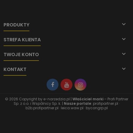

PRODUKTY

STREFA KLIENTA

TWOJE KONTO

KONTAKT
© 2026 Copyright by
e-narzedzia.pl
|
Właściciel marki
– Profi Partner
Sp. z o.o. i Wspólnicy Sp. k. |
Nasze portale
:
profipartner.pl
·
b2b.profipartner.pl
·
leica.waw.pl
·
bycongrp.pl