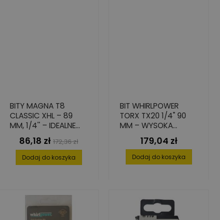
BITY MAGNA T8
BIT WHIRLPOWER
CLASSIC XHL – 89
TORX TX20 1/4" 90
MM, 1/4'' – IDEALNE
MM – WYSOKA
DO MIĘKKICH
PRECYZJA, 10 SZT.
86,18 zł
179,04 zł
Cena
Cena
Cena
172,36 zł
MATERIAŁÓW, 5 SZT.
podstawowa
Dodaj do koszyka
Dodaj do koszyka