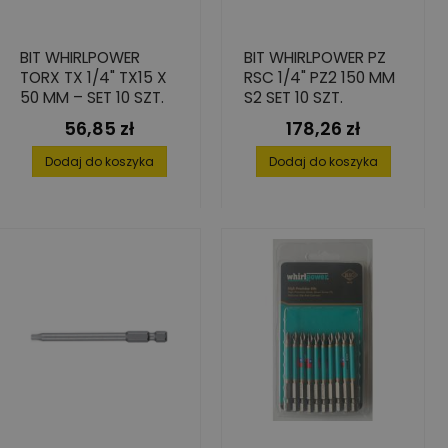
BIT WHIRLPOWER
BIT WHIRLPOWER PZ
TORX TX 1/4" TX15 X
RSC 1/4" PZ2 150 MM
50 MM – SET 10 SZT.
S2 SET 10 SZT.
56,85 zł
178,26 zł
Cena
Cena
Dodaj do koszyka
Dodaj do koszyka