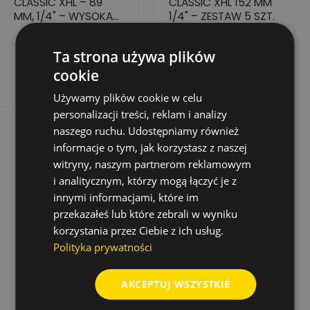
CLASSIC XHL – 89
CLASSIC XHL 152 MM
MM, 1/4" – WYSOKA
1/4" – ZESTAW 5 SZT.
JAKOŚĆ, 5 SZT.
68,96 zł
95,78 zł
Cena
Cena
Cena
Cena
137,93 zł
191,56 zł
Ta strona używa plików
podstawowa
podstawowa
Dodaj do koszyka
Dodaj do koszyka
cookie
Używamy plików cookie w celu
personalizacji treści, reklam i analizy
naszego ruchu. Udostępniamy również
informacje o tym, jak korzystasz z naszej
witryny, naszym partnerom reklamowym
i analitycznym, którzy mogą łączyć je z
innymi informacjami, które im
przekazałeś lub które zebrali w wyniku
korzystania przez Ciebie z ich usług.
Polityka prywatności
AKCEPTUJ WSZYSTKIE