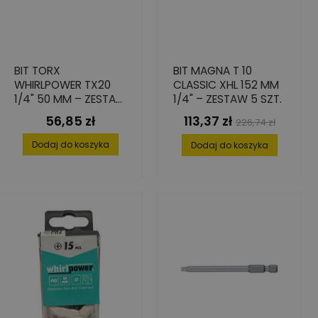
BIT TORX
BIT MAGNA T 10
WHIRLPOWER TX20
CLASSIC XHL 152 MM
1/4" 50 MM – ZESTAW
1/4" – ZESTAW 5 SZT.
10 SZT.
56,85 zł
113,37 zł
Cena
Cena
Cena
226,74 zł
podstawowa
Dodaj do koszyka
Dodaj do koszyka