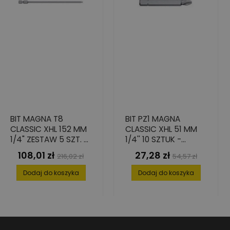
BIT MAGNA T8
BIT PZ1 MAGNA
CLASSIC XHL 152 MM
CLASSIC XHL 51 MM
1/4" ZESTAW 5 SZT. -
1/4'' 10 SZTUK -
WYDAJNOŚĆ I
DOSKONAŁA
108,01 zł
27,28 zł
Cena
Cena
Cena
Cena
216,02 zł
54,57 zł
TRWAŁOŚĆ
PRZYCZEPNOŚĆ
podstawowa
podstawowa
Dodaj do koszyka
Dodaj do koszyka