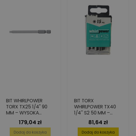
BIT WHIRLPOWER
BIT TORX
TORX TX25 1/4" 90
WHIRLPOWER TX40
MM – WYSOKA
1/4'' S2 50 MM –
TRWAŁOŚĆ 10 SZT.
ZESTAW 15 SZT.
179,04 zł
81,64 zł
Cena
Cena
Dodaj do koszyka
Dodaj do koszyka