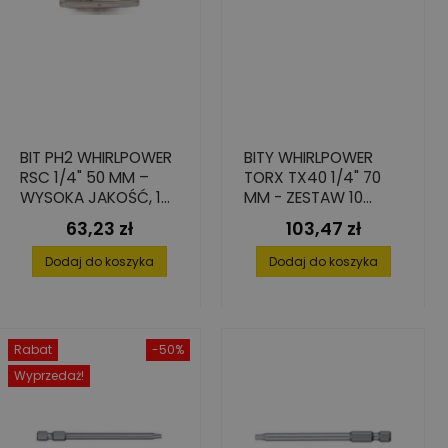
BIT PH2 WHIRLPOWER
BITY WHIRLPOWER
RSC 1/4" 50 MM –
TORX TX40 1/4" 70
WYSOKA JAKOŚĆ, 15
MM - ZESTAW 10
SZT.
SZTUK ZE STALI S2
63,23 zł
103,47 zł
Cena
Cena
Dodaj do koszyka
Dodaj do koszyka
Rabat
-50%
Wyprzedaż!