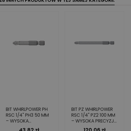
28 INNYCH PRODUKTÓW W TEJ SAMEJ KATEGORII:
BIT WHIRLPOWER PH
BIT PZ WHIRLPOWER
RSC 1/4" PH3 50 MM
RSC 1/4" PZ2 100 MM
– WYSOKA
– WYSOKA PRECYZJA
TWARDOŚĆ 10 SZT.
I TWARDOŚĆ (10
43,82 zł
120,06 zł
Cena
Cena