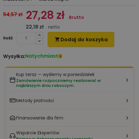
27,28 zł
54,57 zł
Brutto
22,18 zł
netto
Ilość
Dodaj do koszyka

Natychmiast
Wysyłka:
i
Kup teraz — wyślemy w poniedziałek
Zamówienie rozpoczniemy realizować w
najbliższym dniu roboczym.
Metody płatności
Finansowanie dla firm
Wsparcie Ekspertów
Pomoc w doborze sprzętu i osprzętu