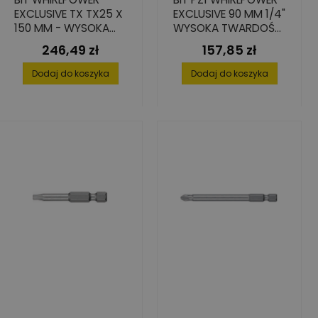
EXCLUSIVE TX TX25 X
EXCLUSIVE 90 MM 1/4"
150 MM - WYSOKA
WYSOKA TWARDOŚĆ
TWARDOŚĆ, ZESTAW
– ZESTAW 10 SZT.
246,49 zł
157,85 zł
Cena
Cena
10 SZT.
Dodaj do koszyka
Dodaj do koszyka