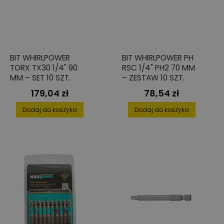
BIT WHIRLPOWER
BIT WHIRLPOWER PH
TORX TX30 1/4" 90
RSC 1/4" PH2 70 MM
MM – SET 10 SZT.
– ZESTAW 10 SZT.
179,04 zł
78,54 zł
Cena
Cena
Dodaj do koszyka
Dodaj do koszyka