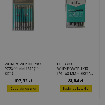
WHIRLPOWER BIT RSC,
BIT TORX
PZ2X90 MM, 1/4" (10
WHIRLPOWER TX10
SZT.)
1/4" 50 MM – ZESTAW
15 SZT.
107,92 zł
81,64 zł
Cena
Cena
Dodaj do koszyka
Dodaj do koszyka