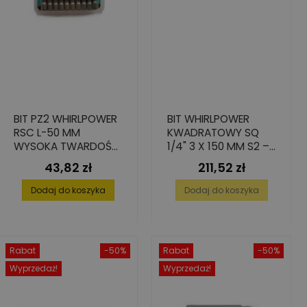
BIT PZ2 WHIRLPOWER
BIT WHIRLPOWER
RSC L-50 MM
KWADRATOWY SQ
WYSOKA TWARDOŚĆ
1/4" 3 X 150 MM S2 –
– 10 SZT.
10 SZT.
43,82 zł
211,52 zł
Cena
Cena
Dodaj do koszyka
Dodaj do koszyka
Rabat
-50%
Rabat
-50%
Wyprzedaż!
Wyprzedaż!