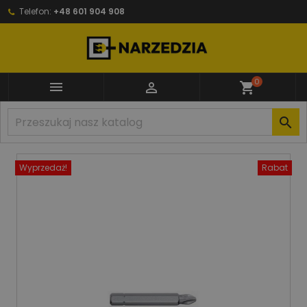
Telefon:
+48 601 904 908
0


shopping_cart

Wyprzedaż!
Rabat