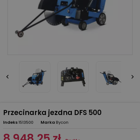


Przecinarka jezdna DFS 500
Indeks
1513500
Marka
Bycon
8 948,25 zł