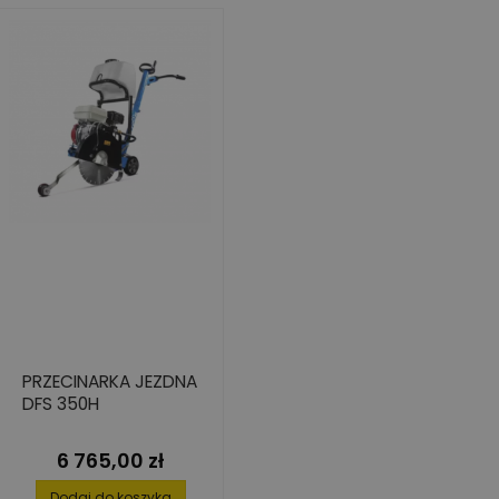
PRZECINARKA JEZDNA
DFS 350H
6 765,00 zł
Cena
Dodaj do koszyka