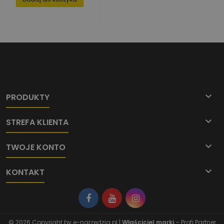

PRODUKTY

STREFA KLIENTA

TWOJE KONTO

KONTAKT
© 2026 Copyright by
e-narzedzia.pl
|
Właściciel marki
– Profi Partner