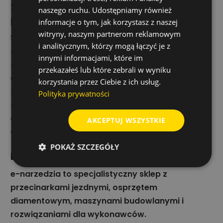
Silnik HONDA GX-390 w codziennej
naszego ruchu. Udostępniamy również
pracy
informacje o tym, jak korzystasz z naszej
witryny, naszym partnerom reklamowym
Sprawdzony silnik HONDA GX-390 wspiera długą i
i analitycznym, którzy mogą łączyć je z
niezawodną pracę. To istotna cecha przy
innymi informacjami, które im
regularnym użytkowaniu przecinarki na budowie,
przekazałeś lub które zebrali w wyniku
gdzie sprzęt powinien działać stabilnie i
korzystania przez Ciebie z ich usług.
przewidywalnie. W połączeniu z konstrukcją
Polityka prywatności
przeznaczoną do obustronnego cięcia tarczami
diamentowymi daje to uniwersalną bazę do
AKCEPTUJ WSZYSTKIE
codziennych zastosowań drogowych.
POKAŻ SZCZEGÓŁY
Bezpieczny zakup w e-narzedzia
e-narzedzia to specjalistyczny sklep z
przecinarkami jezdnymi, osprzętem
diamentowym, maszynami budowlanymi i
rozwiązaniami dla wykonawców.