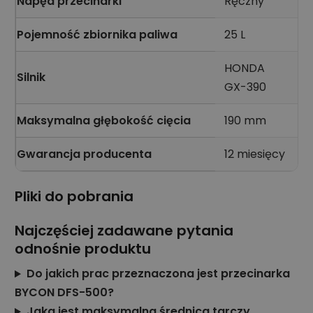
Napęd przecinarki
Ręczny
Pojemność zbiornika paliwa
25 L
HONDA
Silnik
GX-390
Maksymalna głębokość cięcia
190 mm
Gwarancja producenta
12 miesięcy
Pliki do pobrania
Najczęściej zadawane pytania
odnośnie produktu
Do jakich prac przeznaczona jest przecinarka
BYCON DFS-500?
Jaka jest maksymalna średnica tarczy