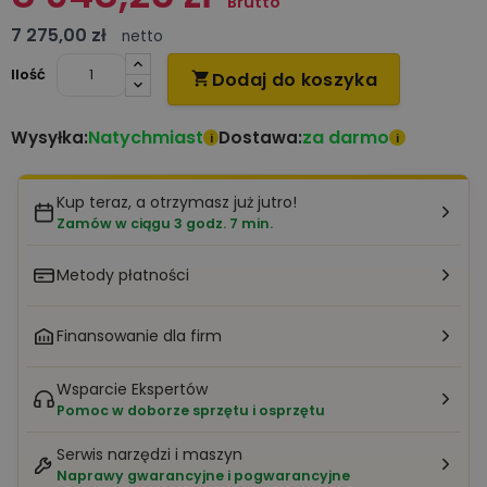
Brutto
7 275,00 zł
netto
Ilość
Dodaj do koszyka

Natychmiast
za darmo
Wysyłka:
Dostawa:
i
i
Kup teraz, a otrzymasz już jutro!
Zamów w ciągu 3 godz. 7 min.
Metody płatności
Finansowanie dla firm
Wsparcie Ekspertów
Pomoc w doborze sprzętu i osprzętu
Serwis narzędzi i maszyn
Naprawy gwarancyjne i pogwarancyjne