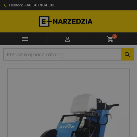
Telefon:
+48 601 904 908
0


shopping_cart
