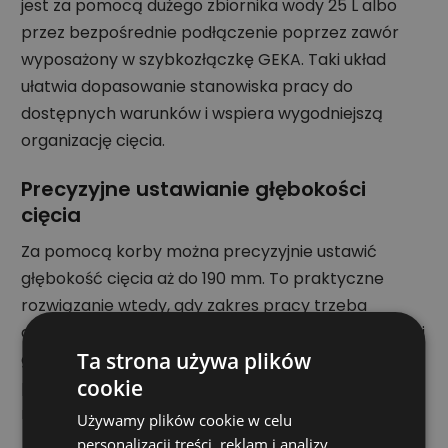
jest za pomocą dużego zbiornika wody 25 L albo
przez bezpośrednie podłączenie poprzez zawór
wyposażony w szybkozłączkę GEKA. Taki układ
ułatwia dopasowanie stanowiska pracy do
dostępnych warunków i wspiera wygodniejszą
organizację cięcia.
Precyzyjne ustawianie głębokości
cięcia
Za pomocą korby można precyzyjnie ustawić
głębokość cięcia aż do 190 mm. To praktyczne
rozwiązanie wtedy, gdy zakres pracy trzeba
dopasować do konkretnego materiału i planowanej
Ta strona używa plików
głębokości nacięcia. Ręczne ustawianie głębokości
cookie
pozwala operatorowi lepiej kontrolować pracę
maszyny.
Używamy plików cookie w celu
personalizacji treści, reklam i analizy