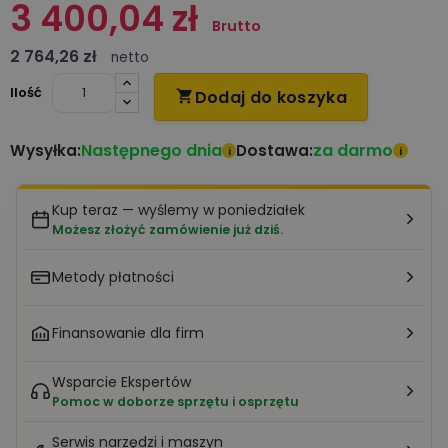
3 400,04 zł
Brutto
2 764,26 zł
netto
Ilość
Dodaj do koszyka

Następnego dnia
za darmo
Wysyłka:
Dostawa:
i
i
Kup teraz — wyślemy w poniedziałek
Możesz złożyć zamówienie już dziś.
Metody płatności
Finansowanie dla firm
Wsparcie Ekspertów
Pomoc w doborze sprzętu i osprzętu
Serwis narzędzi i maszyn