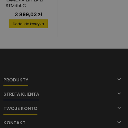
STM350C
3 899,03 zł
Cena
Dodaj do koszyka

PRODUKTY

STREFA KLIENTA

TWOJE KONTO

KONTAKT