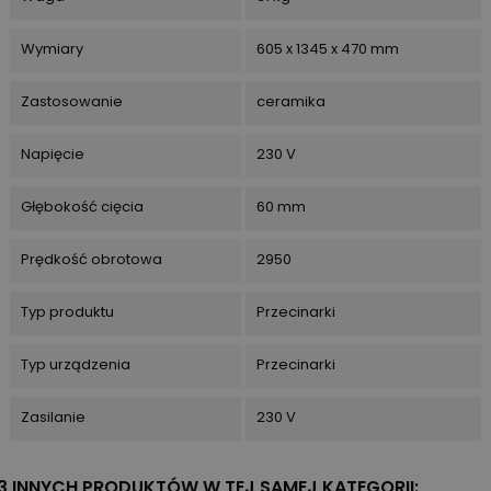
Wymiary
605 x 1345 x 470 mm
Zastosowanie
ceramika
Napięcie
230 V
Głębokość cięcia
60 mm
Prędkość obrotowa
2950
Typ produktu
Przecinarki
Typ urządzenia
Przecinarki
Zasilanie
230 V
3 INNYCH PRODUKTÓW W TEJ SAMEJ KATEGORII: