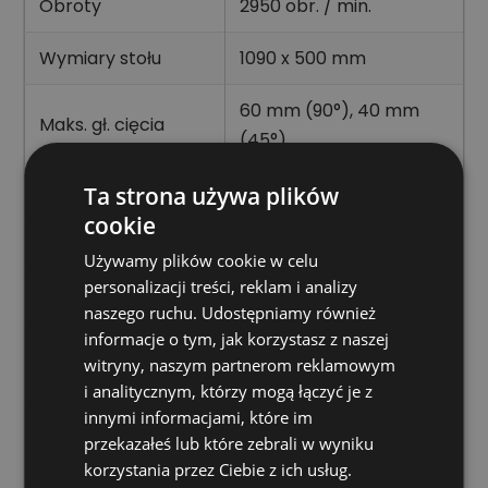
Obroty
2950 obr. / min.
Wymiary stołu
1090 x 500 mm
60 mm (90°), 40 mm
Maks. gł. cięcia
(45°)
Długość cięcia max.
900 mm
Ta strona używa plików
cookie
Kąt cięcia
0 - 45°
Używamy plików cookie w celu
personalizacji treści, reklam i analizy
Moc silnika
1100 W
naszego ruchu. Udostępniamy również
informacje o tym, jak korzystasz z naszej
Klasa
IP 54
witryny, naszym partnerom reklamowym
bezpieczeństwa
i analitycznym, którzy mogą łączyć je z
innymi informacjami, które im
Tarcza
przekazałeś lub które zebrali w wyniku
250 x 25,4 x 2,5 mm
diamentowa
korzystania przez Ciebie z ich usług.