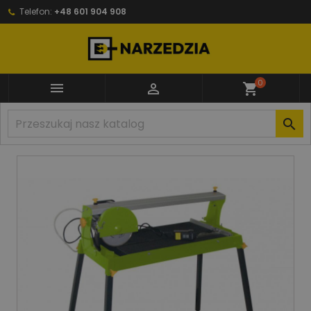
Telefon:
+48 601 904 908
0


shopping_cart
