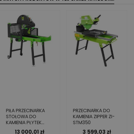
PIŁA PRZECINARKA
PRZECINARKA DO
STOŁOWA DO
KAMIENIA ZIPPER ZI-
KAMIENIA PŁYTEK
STM350
BLOCZKÓW ZIPPER ZI-
13 000,01 zł
3 599,03 zł
Cena
Cena