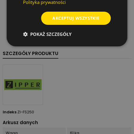
Polityka prywatności
Waga brutto
61 kg
AKCEPTUJ WSZYSTKIE
Wymiary
605 x 1345 x 470 mm
POKAŻ SZCZEGÓŁY
Kod EAN
9120039238487
SZCZEGÓŁY PRODUKTU
Indeks
ZI-FS250
Arkusz danych
Waga
61 kg