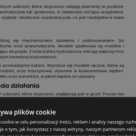
ilnych uderzeń, które stopniowo wbijają elementy w podłoże.
eumatycznie lub spalinowo, w zależności od typu urządzenia.
a szybkie i skuteczne osadzanie pali, co jest niezbędne w wielu
 różnią się mechanizmem działania i zastosowaniem. Do
auliczne oraz pneumatyczne. Modele spalinowe są mobilne i
ępu do prądu. Z kolei kafary hydrauliczne oferują większą moc
szych inwestycji budowlanych.
prowadzenia kafara. Wyróżnia się modele ręczne, które są
grodzeń, oraz maszynowe, używane w budownictwie ciężkim.
ektu oraz warunków, w jakich będzie on używany.
ada działania
uderzeń, które stopniowo zagłębiają pal w grunt. Proces ten
d typu urządzenia. W przypadku modeli hydraulicznych ruch
, co zapewnia dużą siłę i precyzję uderzeń. Z kolei kafary
wytworzenia energii kinetycznej, co pozwala na efektywne
żywa plików cookie
okie w celu personalizacji treści, reklam i analizy naszego ru
stawienie urządzenia oraz kontrolowanie siły uderzeń, aby
je o tym, jak korzystasz z naszej witryny, naszym partnerom re
 struktury gruntu. W nowoczesnych modelach często stosuje się sys