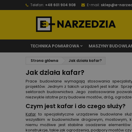
Telefon:
+48 601 904 908
E-mail:
sklep@e-narzed
TECHNIKA POMIAROWA
MASZYNY BUDOWLA
Strona główna
Jak działa kafar?
Jak działa kafar?
Prace budowlane wymagają stosowania specjalistycz
projektów. Jednym z takich urządzeń jest kafar. Sprz
sektorach budownictwa. Jego zastosowanie pozwala 
niezwykle istotne przy budowie mostów, dróg, ogrodz
Czym jest kafar i do czego służy?
Kafar
to specjalistyczne urządzenie budowlane służ
wszystkim w budownictwie drogowym, mostowym, kol
niemu możliwe jest stabilne osadzenie elementów
konstrukcje, takie jak ogrodzenia, podpory mostów cz