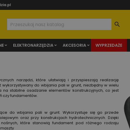
zia.pl

NE
ELEKTRONARZĘDZIA
AKCESORIA
WYPRZEDAŻE
nych narzędzi, które ułatwiają i przyspieszają realizację
ęt wykorzystywany do wbijania pali w grunt, niezbędny w wielu
na stabilne osadzanie elementów konstrukcyjnych, co jest
eń czy fundamentów.
ące do wbijania pali w grunt. Wykorzystuje się go przede
ejowym oraz przy konstrukcjach hydrotechnicznych. Dzięki
 nośnych, które stanowią fundament pod różnego rodzaju
y maszty