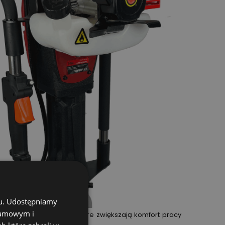
chu. Udostępniamy
klamowym i
temy tłumienia drgań, które zwiększają komfort pracy