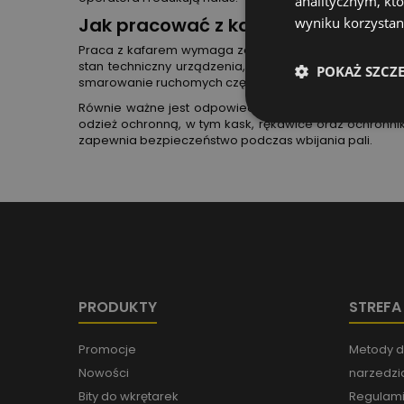
analitycznym, któ
Jak pracować z kafarem?
wyniku korzystani
Praca z kafarem wymaga zachowania odpowiednich śro
stan techniczny urządzenia, w tym poziom oleju (w
POKAŻ SZCZ
smarowanie ruchomych części znacząco wydłużają żywot
Równie ważne jest odpowiednie przygotowanie teren
odzież ochronną, w tym kask, rękawice oraz ochronniki
zapewnia bezpieczeństwo podczas wbijania pali.
PRODUKTY
STREFA
Promocje
Metody d
Nowości
narzedzia
Bity do wkrętarek
Regulami