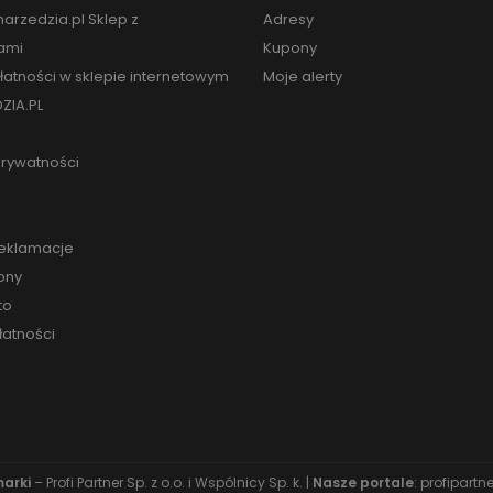
arzedzia.pl Sklep z
Adresy
ami
Kupony
łatności w sklepie internetowym
Moje alerty
ZIA.PL
prywatności
reklamacje
ony
to
łatności
marki
– Profi Partner Sp. z o.o. i Wspólnicy Sp. k. |
Nasze portale
:
profipartne