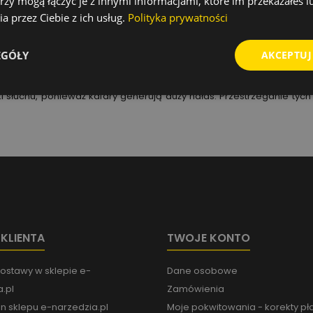
rzy mogą łączyć je z innymi informacjami, które im przekazałeś l
a przez Ciebie z ich usług.
Polityka prywatności
dków bezpieczeństwa oraz stosowania się do instrukcji obsługi.
 przypadku kafarów hydraulicznych) oraz prawidłowe zamocowanie 
EGÓŁY
AKCEPTUJ
ność sprzętu i minimalizują ryzyko awarii.
u. Podłoże powinno być stabilne, a obszar pracy dobrze zabezpie
 słuchu, ponieważ kafary generują duży hałas. Przestrzeganie tych
 KLIENTA
TWOJE KONTO
ostawy w sklepie e-
Dane osobowe
.pl
Zamówienia
n sklepu e-narzedzia.pl
Moje pokwitowania - korekty pł