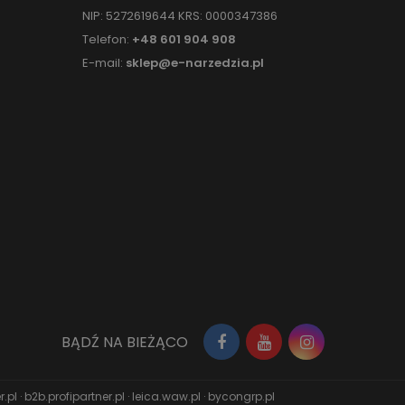
NIP: 5272619644 KRS: 0000347386
Telefon:
+48 601 904 908
E-mail:
sklep@e-narzedzia.pl
BĄDŹ NA BIEŻĄCO
r.pl
·
b2b.profipartner.pl
·
leica.waw.pl
·
bycongrp.pl