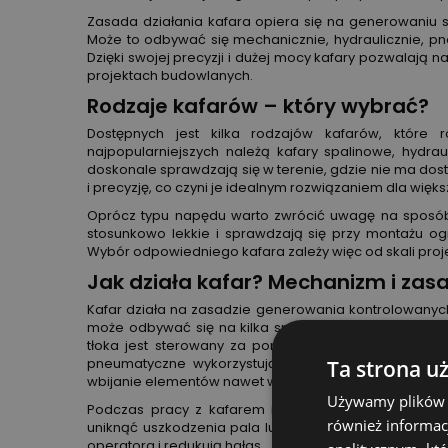
Zasada działania kafara opiera się na generowaniu s
Może to odbywać się mechanicznie, hydraulicznie, pn
Dzięki swojej precyzji i dużej mocy kafary pozwalają n
projektach budowlanych.
Rodzaje kafarów – który wybrać?
Dostępnych jest kilka rodzajów kafarów, które
najpopularniejszych należą kafary spalinowe, hydr
doskonale sprawdzają się w terenie, gdzie nie ma dost
i precyzję, co czyni je idealnym rozwiązaniem dla więk
Oprócz typu napędu warto zwrócić uwagę na sposób 
stosunkowo lekkie i sprawdzają się przy montażu o
Wybór odpowiedniego kafara zależy więc od skali proj
Jak działa kafar? Mechanizm i zas
Kafar działa na zasadzie generowania kontrolowanych 
może odbywać się na kilka sposobów. W zależności o
tłoka jest sterowany za pomocą płynu hydraulicznego
pneumatyczne wykorzystują sprężone powietrze do 
Ta strona u
wbijanie elementów nawet w twarde podłoże.
Używamy plików co
Podczas pracy z kafarem istotne jest odpowiednie u
również informac
uniknąć uszkodzenia pala lub zbyt dużego naruszenia
operatora i redukują hałas.