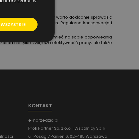
ub które zebrali w
 Przed rozpoczęciem pracy warto dokładnie sprawdzić
elementów konstrukcyjnych. Regularna konserwacja i
 WSZYSTKIE
czony. Operator powinien mieć na sobie odpowiednią
 zasad nie tylko zwiększa efektywność pracy, ale także
KONTAKT
e-narzedzia.pl
Profi Partner Sp. z o.o. i Wspólnicy Sp. k.
atności
ul. Posag 7 Panien 6, 02-495 Warszawa