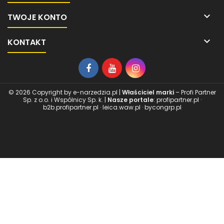

TWOJE KONTO

KONTAKT
© 2026 Copyright by
e-narzedzia.pl
|
Właściciel marki
– Profi Partner
Sp. z o.o. i Wspólnicy Sp. k. |
Nasze portale
:
profipartner.pl
·
b2b.profipartner.pl
·
leica.waw.pl
·
bycongrp.pl