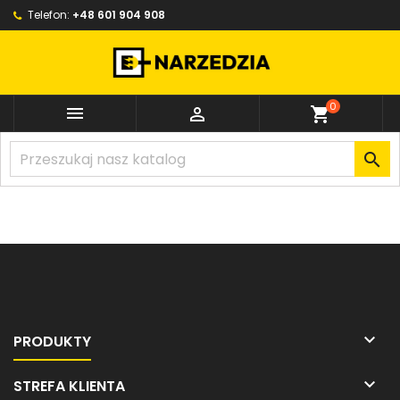
Telefon:
+48 601 904 908
0


shopping_cart


PRODUKTY

STREFA KLIENTA