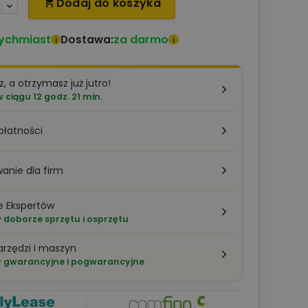
Dodaj do koszyka

ychmiast
za darmo
Dostawa:
i
i
z, a otrzymasz już jutro!
ciągu 12 godz. 21 min.
płatności
anie dla firm
e Ekspertów
doborze sprzętu i osprzętu
arzędzi i maszyn
 gwarancyjne i pogwarancyjne