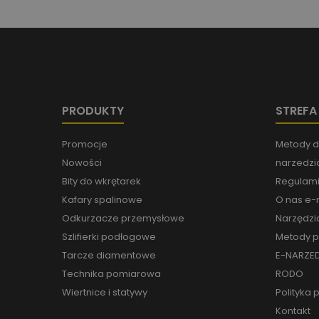
PRODUKTY
STREFA
Promocje
Metody d
Nowości
narzedzia
Bity do wkrętarek
Regulami
Kafary spalinowe
O nas e-n
Odkurzacze przemysłowe
Narzędzi
Szlifierki podłogowe
Metody p
Tarcze diamentowe
E-NARZED
Technika pomiarowa
RODO
Wiertnice i statywy
Polityka 
Kontakt