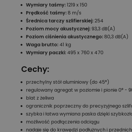
Wymiary taśmy:
1219 x 150
Prędkość taśmy:
8 m/s
Średnica tarczy szlifierskiej:
254
Poziom mocy akustycznej:
93,3 dB(A)
Poziom ciśnienia akustycznego:
80,3 dB(A)
Waga brutto:
41 kg
Wymiary paczki:
495 x 760 x 470
Cechy:
przechylny stół aluminiowy (do 45°)
regulowany agregat w poziomie i pionie 0° - 9
blat z żeliwa
ogranicznik poprzeczny do precyzyjnego szli
szybka i łatwa wymiana paska dzięki szybkoz
możliwość podłączenia odciągu
nadaje się do krawędzi podłużnych i przednich