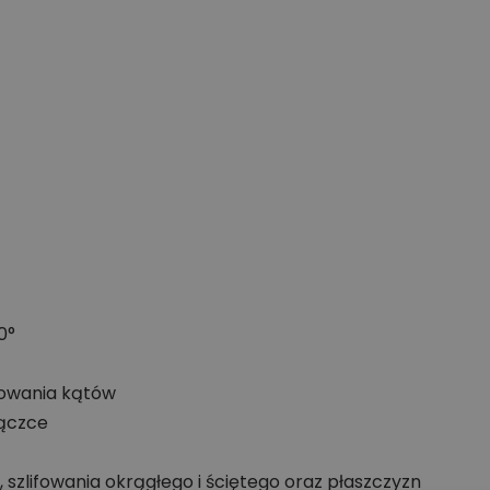
0°
fowania kątów
łączce
, szlifowania okrągłego i ściętego oraz płaszczyzn