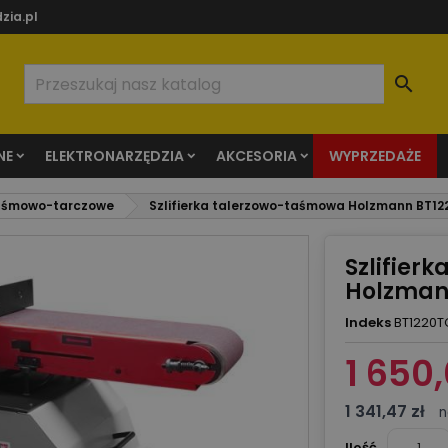
zia.pl

NE
ELEKTRONARZĘDZIA
AKCESORIA
WYPRZEDAŻE
 taśmowo-tarczowe
Szlifierka talerzowo-taśmowa Holzmann BT1
Szlifier
Holzman
Indeks
BT1220T
1 650,
1 341,47 zł
n
Ilość