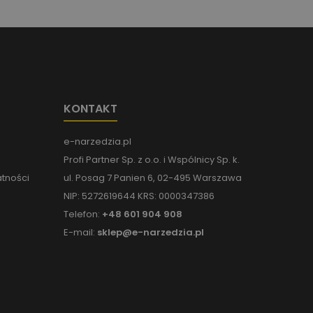
KONTAKT
e-narzedzia.pl
Profi Partner Sp. z o.o. i Wspólnicy Sp. k.
atności
ul. Posag 7 Panien 6, 02-495 Warszawa
NIP: 5272619644 KRS: 0000347386
Telefon:
+48 601 904 908
E-mail:
sklep@e-narzedzia.pl