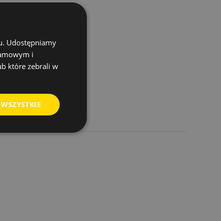
chu. Udostępniamy
klamowym i
ub które zebrali w
 WSZYSTKIE