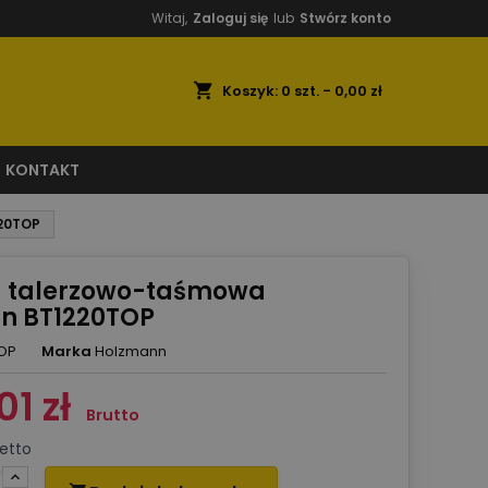
Witaj,
Zaloguj się
lub
Stwórz konto
shopping_cart
Koszyk:
0
szt. - 0,00 zł
KONTAKT
220TOP
ka talerzowo-taśmowa
n BT1220TOP
OP
Marka
Holzmann
01 zł
Brutto
etto