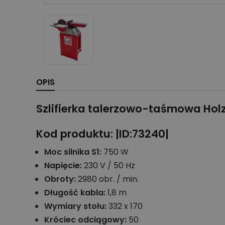
OPIS
Szlifierka talerzowo-taśmowa Ho
Kod produktu: |ID:73240|
Moc silnika S1:
750 W
Napięcie:
230 V / 50 Hz
Obroty:
2980 obr. / min.
Długość kabla:
1,8 m
Wymiary stołu:
332 x 170
Króciec odciągowy:
50