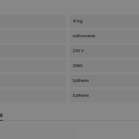
41 kg
szlifowanie
230 V
2980
Szlifierki
Szlifierki
I: