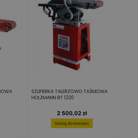
CIOWA
SZLIFIERKA TALERZOWO TAŚMOWA
HOLZMANN BT 1220
2 500,02 zł
Cena
Dodaj do koszyka