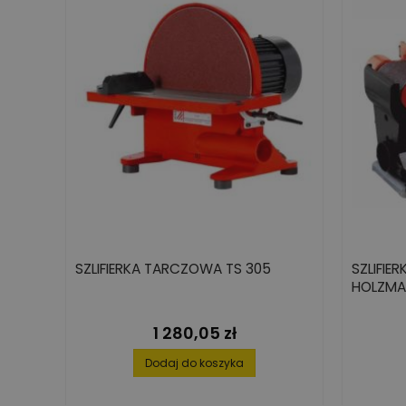
SZLIFIERKA TARCZOWA TS 305
SZLIFI
HOLZMA
1 280,05 zł
Cena
Dodaj do koszyka