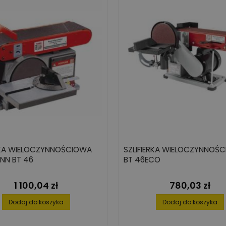
ERKA WIELOCZYNNOŚCIOWA
SZLIFIERKA WIELOCZYNNOŚ
NN BT 46
BT 46ECO
1 100,04 zł
780,03 zł
Cena
Cena
Dodaj do koszyka
Dodaj do koszyka