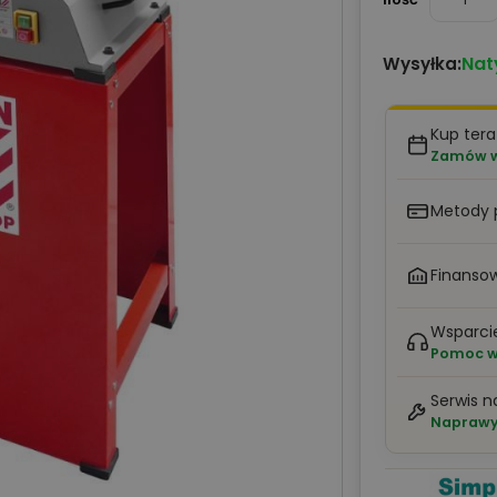
Nat
Wysyłka:
Kup tera
Zamów w 
Metody 
Finansow
Wsparci
Pomoc w 
Serwis n
Naprawy