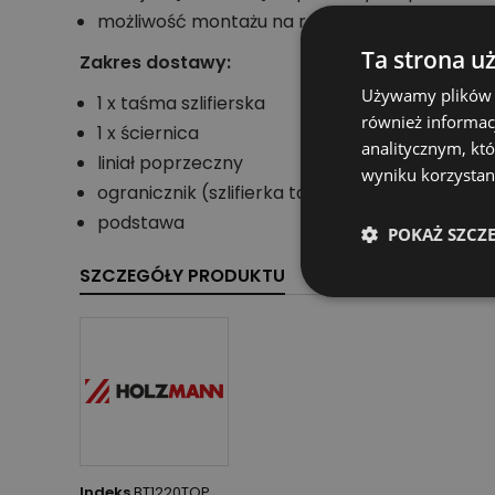
możliwość montażu na ramie podstawy lub na
Ta strona u
Zakres dostawy:
Używamy plików co
1 x taśma szlifierska
również informac
1 x ściernica
analitycznym, któ
liniał poprzeczny
wyniku korzystani
ogranicznik (szlifierka taśmowa)
podstawa
POKAŻ SZCZ
SZCZEGÓŁY PRODUKTU
Indeks
BT1220TOP