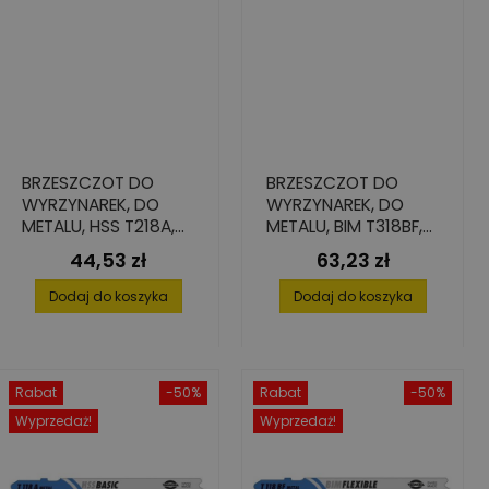
BRZESZCZOT DO
BRZESZCZOT DO
WYRZYNAREK, DO
WYRZYNAREK, DO
METALU, HSS T218A,
METALU, BIM T318BF,
50X1,0X6,4 (5 SZT.)
105X1,0X9,8 (5 SZT.)
44,53 zł
63,23 zł
Cena
Cena
Dodaj do koszyka
Dodaj do koszyka
Rabat
-50%
Rabat
-50%
Wyprzedaż!
Wyprzedaż!