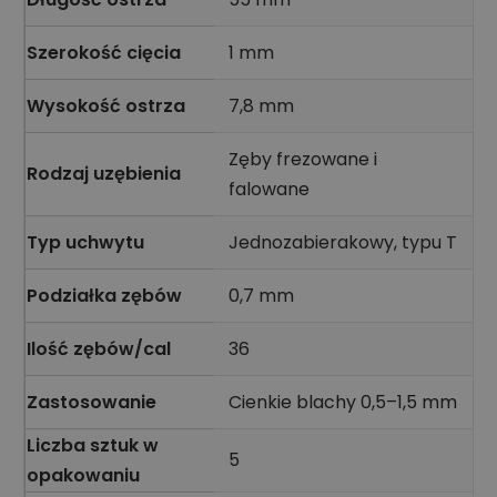
Szerokość cięcia
1 mm
Wysokość ostrza
7,8 mm
Zęby frezowane i
Rodzaj uzębienia
falowane
Typ uchwytu
Jednozabierakowy, typu T
Podziałka zębów
0,7 mm
Ilość zębów/cal
36
Zastosowanie
Cienkie blachy 0,5–1,5 mm
Liczba sztuk w
5
opakowaniu