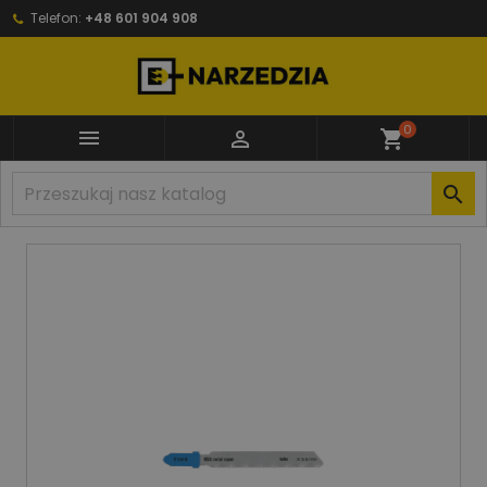
Telefon:
+48 601 904 908
0


shopping_cart
