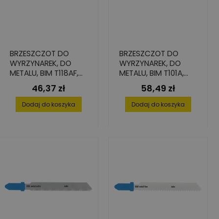
BRZESZCZOT DO
BRZESZCZOT DO
WYRZYNAREK, DO
WYRZYNAREK, DO
METALU, BIM T118AF,
METALU, BIM T101A,
76,5/55X1,0X7,8 (5
75X1,27X7,8 (5 SZT.)
46,37 zł
58,49 zł
Cena
Cena
SZT.)
Dodaj do koszyka
Dodaj do koszyka