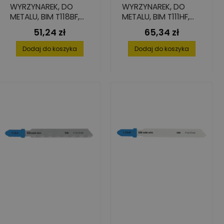
WYRZYNAREK, DO
WYRZYNAREK, DO
METALU, BIM T118BF,
METALU, BIM T111HF,
55X1,0X7,8 (5 SZT.)
75X1,0X9,8 (5 SZT.)
51,24 zł
65,34 zł
Cena
Cena
Dodaj do koszyka
Dodaj do koszyka