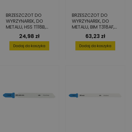
BRZESZCZOT DO
BRZESZCZOT DO
WYRZYNAREK, DO
WYRZYNAREK, DO
METALU, HSS T118B,
METALU, BIM T318AF,
76.5/55X1.0X7,8 (5
105X1,0X9,8 (5 SZT.)
24,98 zł
63,23 zł
Cena
Cena
SZT.)
Dodaj do koszyka
Dodaj do koszyka