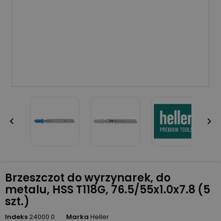


Brzeszczot do wyrzynarek, do
metalu, HSS T118G, 76.5/55x1.0x7.8 (5
szt.)
Indeks
24000 0
Marka
Heller