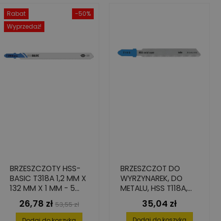
Rabat
-50%
Wyprzedaż!
BRZESZCZOTY HSS-
BRZESZCZOT DO
BASIC T318A 1,2 MM X
WYRZYNAREK, DO
132 MM X 1 MM - 5
METALU, HSS T118A,
SZT.
76.5/55X1.0X7,8 MM
26,78 zł
35,04 zł
Cena
Cena
Cena
53,55 zł
(5 SZT.)
podstawowa
Dodaj do koszyka
Dodaj do koszyka