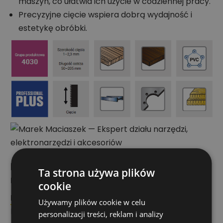
maszyn, co ułatwia ich użycie w codziennej pracy.
Precyzyjne cięcie wspiera dobrą wydajność i
estetykę obróbki.
Rekomendacja eksperta działu
Ta strona używa plików
narzędzi i akcesoriów
cookie
Marek Maciaszek
Używamy plików cookie w celu
Ekspert działu narzędzi, elektronarzędzi i
personalizacji treści, reklam i analizy