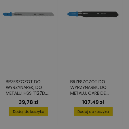
BRZESZCZOT DO
BRZESZCZOT DO
WYRZYNAREK, DO
WYRZYNAREK, DO
METALU, HSS T127D,
METALU, CARBIDE,
75X1,0X7,8 (5 SZT.)
T118EHM, 63X2,3X8,8
39,78 zł
107,49 zł
Cena
Cena
(3 SZT.)
Dodaj do koszyka
Dodaj do koszyka