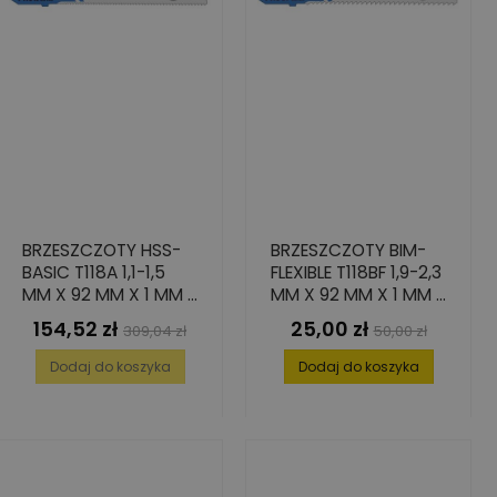
BRZESZCZOTY HSS-
BRZESZCZOTY BIM-
BASIC T118A 1,1-1,5
FLEXIBLE T118BF 1,9-2,3
MM X 92 MM X 1 MM -
MM X 92 MM X 1 MM -
100 SZT.
5 SZT.
154,52 zł
25,00 zł
Cena
Cena
Cena
Cena
309,04 zł
50,00 zł
podstawowa
podstawowa
Dodaj do koszyka
Dodaj do koszyka