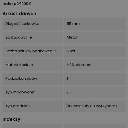
Indeks
24000 0
Arkusz danych
Długość całkowita
55 mm
Zastosowanie
Metal
Liczba sztuk w opakowaniu
5 szt.
Materiał ostrza
HSS, diament
Podziałka zębów
1
Typ mocowania
U
Typ produktu
Brzeszczoty do wyrzynarek
Indeksy