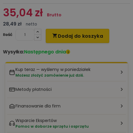
35,04 zł
Brutto
28,49 zł
netto
Ilość
Dodaj do koszyka

Następnego dnia
Wysyłka:
i
Kup teraz — wyślemy w poniedziałek
Możesz złożyć zamówienie już dziś.
Metody płatności
Finansowanie dla firm
Wsparcie Ekspertów
Pomoc w doborze sprzętu i osprzętu