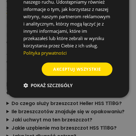
akcesoriów
naszego ruchu. Udostępniamy również
Zapytaj telefonicznie
informacje o tym, jak korzystasz z naszej
witryny, naszym partnerom reklamowym
Brzeszczoty Heller HSS T118G polecam do cięcia
i analitycznym, którzy mogą łączyć je z
bardzo cienkich blach 0,5–1,5 mm, gdy
innymi informacjami, które im
potrzebujesz drobnego uzębienia i uchwytu typu T
przekazałeś lub które zebrali w wyniku
do popularnej wyrzynarki.
korzystania przez Ciebie z ich usług.
Jeśli potrzebujesz pomocy przy doborze produktu,
Polityka prywatności
chętnie pomogę. Możesz też napisać na adres
marek.maciaszek@profipartner.pl.
AKCEPTUJ WSZYSTKIE
Najczęściej zadawane pytania
POKAŻ SZCZEGÓŁY
odnośnie produktu
Do czego służy brzeszczot Heller HSS T118G?
Ile brzeszczotów znajduje się w opakowaniu?
Jaki uchwyt ma ten brzeszczot?
Jakie uzębienie ma brzeszczot HSS T118G?