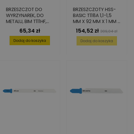
BRZESZCZOT DO
BRZESZCZOTY HSS-
WYRZYNAREK, DO
BASIC T118A 1,1-1,5
METALU, BIM T111HF,
MM X 92 MM X 1 MM -
75X1,0X9,8 (5 SZT.)
100 SZT.
65,34 zł
154,52 zł
Cena
Cena
Cena
309,04 zł
podstawowa
Dodaj do koszyka
Dodaj do koszyka