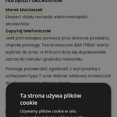
narzędzi i akcesoriów
Marek Maciaszek
Ekspert działu narzędzi, elektronarzędzi i
akcesoriów
Zapytaj telefonicznie
Jeśli potrzebujesz pomocy przy doborze produktu,
chętnie pomogę. Ten brzeszczot BIM T118AF warto
wybrać do prac, w których liczy się dopasowanie
ostrza do metalu i grubości materiału.
Pomogę potwierdzić zgodność z wyrzynarką z
uchwytem typu T oraz dobrać właściwy brzeszczot
do planowanego zakresu cięcia.
Ta strona używa plików
Najczęściej zadawane pytania
odnośnie produktu
cookie
Używamy plików cookie w celu
Do czego służy brzeszczot Heller T118AF?