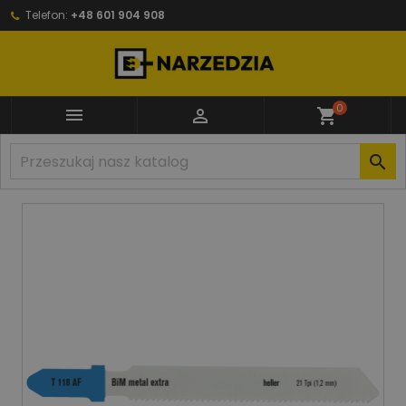
Telefon:
+48 601 904 908
0


shopping_cart
