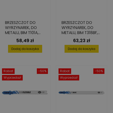
BRZESZCZOT DO
BRZESZCZOT DO
WYRZYNAREK, DO
WYRZYNAREK, DO
METALU, BIM T101A,
METALU, BIM T318BF,
75X1,27X7,8 (5 SZT.)
105X1,0X9,8 (5 SZT.)
58,49 zł
63,23 zł
Cena
Cena
Dodaj do koszyka
Dodaj do koszyka
Rabat
-50%
Rabat
-50%
Wyprzedaż!
Wyprzedaż!