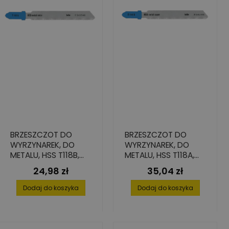
BRZESZCZOT DO
BRZESZCZOT DO
WYRZYNAREK, DO
WYRZYNAREK, DO
METALU, HSS T118B,
METALU, HSS T118A,
76.5/55X1.0X7,8 (5
76.5/55X1.0X7,8 MM
24,98 zł
35,04 zł
Cena
Cena
SZT.)
(5 SZT.)
Dodaj do koszyka
Dodaj do koszyka