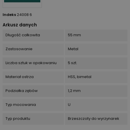
Indeks
24008 6
Arkusz danych
Długość całkowita
55 mm
Zastosowanie
Metal
Liczba sztuk w opakowaniu
5 szt.
Materiał ostrza
HSS, bimetal
Podziałka zębów
1,2 mm
Typ mocowania
U
Typ produktu
Brzeszczoty do wyrzynarek