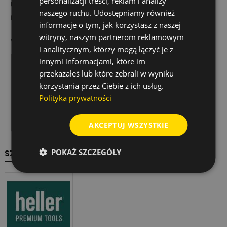
personalizacji treści, reklam i analizy
Czym wyróżnia się ostrze BIM?
naszego ruchu. Udostępniamy również
Ile sztuk znajduje się w opakowaniu?
informacje o tym, jak korzystasz z naszej
witryny, naszym partnerom reklamowym
Wideo produktowe
i analitycznym, którzy mogą łączyć je z
innymi informacjami, które im
przekazałeś lub które zebrali w wyniku
korzystania przez Ciebie z ich usług.
Polityka prywatności
AKCEPTUJ WSZYSTKIE
POKAŻ SZCZEGÓŁY
SZCZEGÓŁY PRODUKTU