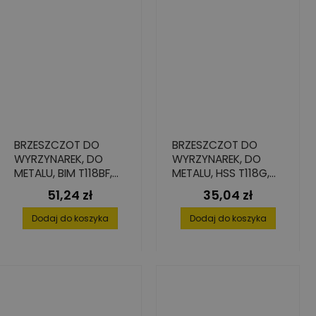
BRZESZCZOT DO
BRZESZCZOT DO
WYRZYNAREK, DO
WYRZYNAREK, DO
METALU, BIM T118BF,
METALU, HSS T118G,
55X1,0X7,8 (5 SZT.)
76.5/55X1.0X7.8 (5
51,24 zł
35,04 zł
Cena
Cena
SZT.)
Dodaj do koszyka
Dodaj do koszyka