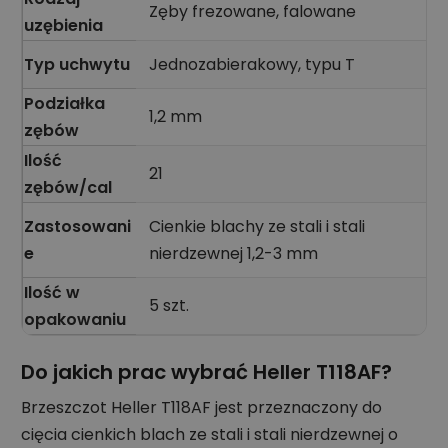
Zęby frezowane, falowane
uzębienia
Typ uchwytu
Jednozabierakowy, typu T
Podziałka
1,2 mm
zębów
Ilość
21
zębów/cal
Zastosowani
Cienkie blachy ze stali i stali
e
nierdzewnej 1,2-3 mm
Ilość w
5 szt.
opakowaniu
Do jakich prac wybrać Heller T118AF?
Brzeszczot Heller T118AF jest przeznaczony do
cięcia cienkich blach ze stali i stali nierdzewnej o