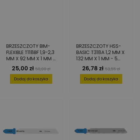
BRZESZCZOTY BIM-
BRZESZCZOTY HSS-
FLEXIBLE T118BF 1,9-2,3
BASIC T318A 1,2 MM X
MM X 92 MM X 1 MM -
132 MM X 1 MM - 5
5 SZT.
SZT.
25,00 zł
26,78 zł
Cena
Cena
Cena
Cena
50,00 zł
53,55 zł
podstawowa
podstawowa
Dodaj do koszyka
Dodaj do koszyka