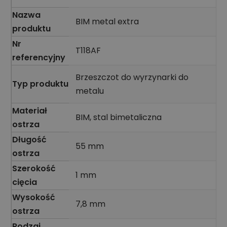
Nazwa
BIM metal extra
produktu
Nr
T118AF
referencyjny
Brzeszczot do wyrzynarki do
Typ produktu
metalu
Materiał
BIM, stal bimetaliczna
ostrza
Długość
55 mm
ostrza
Szerokość
1 mm
cięcia
Wysokość
7,8 mm
ostrza
Rodzaj