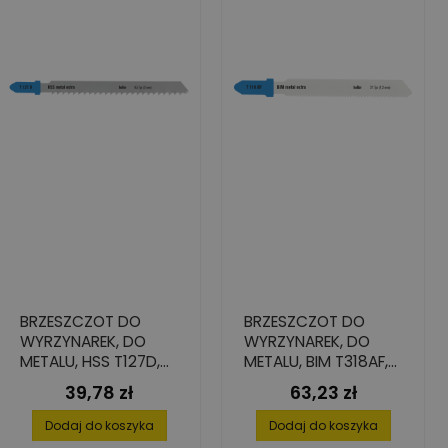
BRZESZCZOT DO
BRZESZCZOT DO
WYRZYNAREK, DO
WYRZYNAREK, DO
METALU, HSS T127D,
METALU, BIM T318AF,
75X1,0X7,8 (5 SZT.)
105X1,0X9,8 (5 SZT.)
39,78 zł
63,23 zł
Cena
Cena
Dodaj do koszyka
Dodaj do koszyka