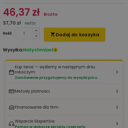
46,37 zł
Brutto
37,70 zł
netto
Ilość
Dodaj do koszyka

Natychmiast
Wysyłka:
i
Kup teraz — wyślemy w następnym dniu
roboczym
Zamówienie przygotujemy do wysyłki jutro.
Metody płatności
Finansowanie dla firm
Wsparcie Ekspertów
Pomoc w doborze sprzętu i osprzętu