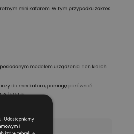
kretnym mini kafarem. W tym przypadku zakres
 posiadanym modelem urządzenia. Ten kielich
oboczy do mini kafara, pomogę porównać
 w terenie.
chu. Udostępniamy
klamowym i
ub które zebrali w