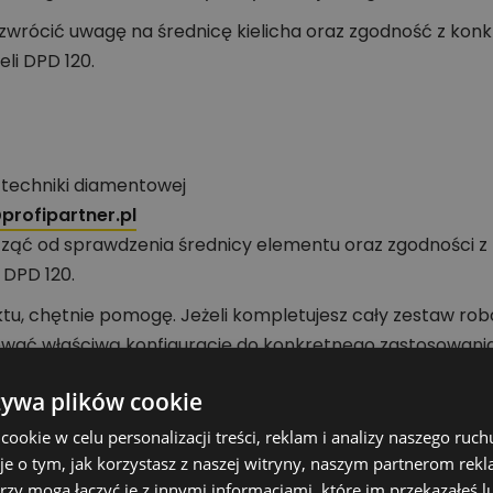
wrócić uwagę na średnicę kielicha oraz zgodność z kon
li DPD 120.
e techniki diamentowej
rofipartner.pl
cząć od sprawdzenia średnicy elementu oraz zgodności z
 DPD 120.
tu, chętnie pomogę. Jeżeli kompletujesz cały zestaw r
wać właściwą konfigurację do konkretnego zastosowania
żywa plików cookie
okie w celu personalizacji treści, reklam i analizy naszego ru
Wartość
je o tym, jak korzystasz z naszej witryny, naszym partnerom re
rzy mogą łączyć je z innymi informacjami, które im przekazałeś l