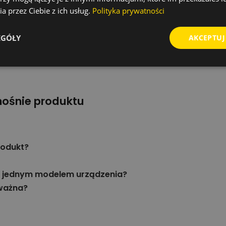
Kielich do mini kafara
a przez Ciebie z ich usług.
Polityka prywatności
100 mm
EGÓŁY
AKCEPTUJ
nośnie produktu
rodukt?
iż jednym modelem urządzenia?
 ważna?