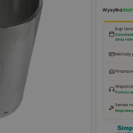
Nat
Wysyłka:
Kup tera
Zamówien
dniu ro
Metody 
Finansow
Wsparci
Pomoc w 
Serwis n
Naprawy