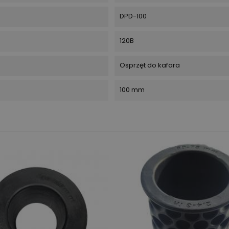
DPD-100
120B
Osprzęt do kafara
100 mm