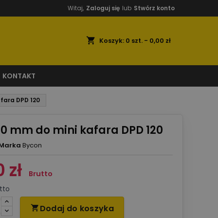
Witaj,
Zaloguj się
lub
Stwórz konto
shopping_cart
Koszyk:
0
szt. - 0,00 zł
KONTAKT
afara DPD 120
100 mm do mini kafara DPD 120
Marka
Bycon
 zł
Brutto
tto
Dodaj do koszyka
