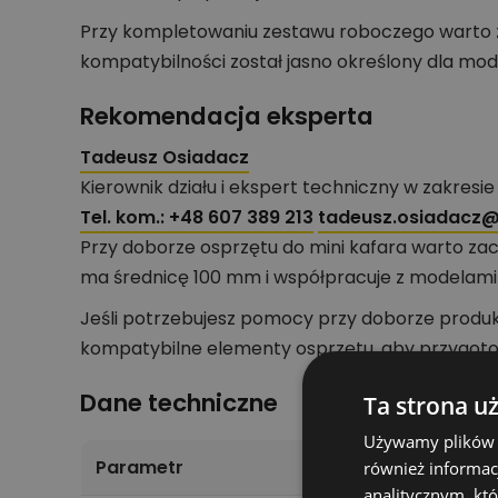
Przy kompletowaniu zestawu roboczego warto z
kompatybilności został jasno określony dla mode
Rekomendacja eksperta
Tadeusz Osiadacz
Kierownik działu i ekspert techniczny w zakresi
Tel. kom.:
+48 607 389 213
tadeusz.osiadacz@p
Przy doborze osprzętu do mini kafara warto za
ma średnicę 100 mm i współpracuje z modelami
Jeśli potrzebujesz pomocy przy doborze produk
kompatybilne elementy osprzętu, aby przygoto
Dane techniczne
Ta strona u
Używamy plików co
Parametr
również informac
analitycznym, któ