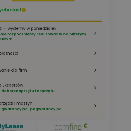
ychmiast
i
z — wyślemy w poniedziałek
ie rozpoczniemy realizować w najbliższym
boczym.
płatności
anie dla firm
e Ekspertów
doborze sprzętu i osprzętu
arzędzi i maszyn
 gwarancyjne i pogwarancyjne