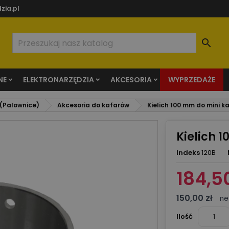
zia.pl

NE
ELEKTRONARZĘDZIA
AKCESORIA
WYPRZEDAŻE
 (Palownice)
Akcesoria do kafarów
Kielich 100 mm do mini k
Kielich 
Indeks
120B
184,50
150,00 zł
ne
Ilość