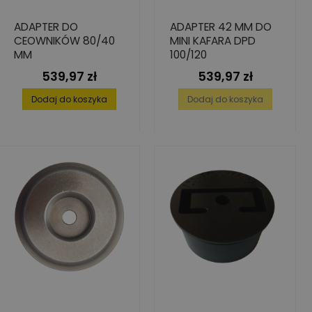
ADAPTER DO
ADAPTER 42 MM DO
CEOWNIKÓW 80/40
MINI KAFARA DPD
MM
100/120
539,97 zł
539,97 zł
Cena
Cena
Dodaj do koszyka
Dodaj do koszyka