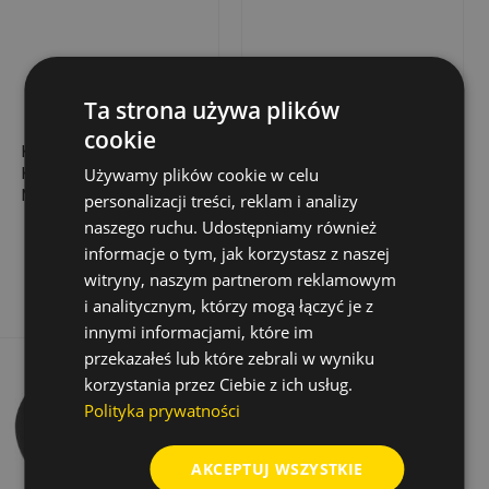
Ta strona używa plików
cookie
KRĄŻEK 177 MM DO
ZESTAW DO KAFARA
KAFARA DPD 120 -
POD CEOWNIK
Używamy plików cookie w celu
MONOLIT
145X70 - 110X70 DO
personalizacji treści, reklam i analizy
KIELICHA 170
861,00 zł
2 015,97 zł
Cena
Cena
naszego ruchu. Udostępniamy również
informacje o tym, jak korzystasz z naszej
Dodaj do koszyka
Dodaj do koszyka
witryny, naszym partnerom reklamowym
i analitycznym, którzy mogą łączyć je z
innymi informacjami, które im
przekazałeś lub które zebrali w wyniku
korzystania przez Ciebie z ich usług.
Polityka prywatności
AKCEPTUJ WSZYSTKIE