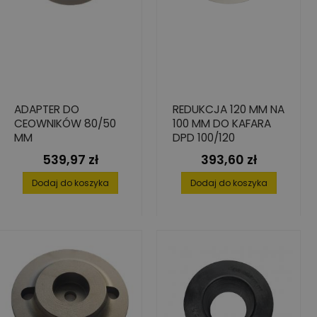
ADAPTER DO
REDUKCJA 120 MM NA
CEOWNIKÓW 80/50
100 MM DO KAFARA
MM
DPD 100/120
539,97 zł
393,60 zł
Cena
Cena
Dodaj do koszyka
Dodaj do koszyka