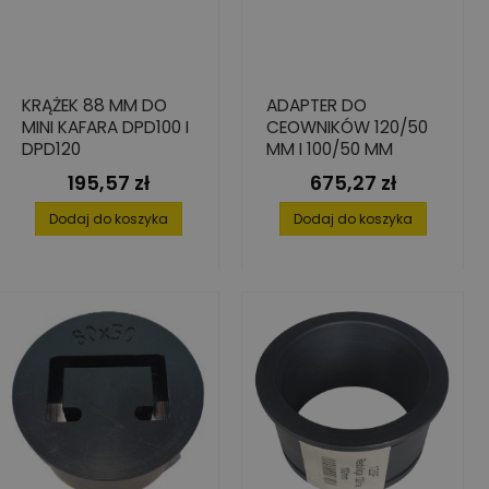
KRĄŻEK 88 MM DO
ADAPTER DO
MINI KAFARA DPD100 I
CEOWNIKÓW 120/50
DPD120
MM I 100/50 MM
195,57 zł
675,27 zł
Cena
Cena
Dodaj do koszyka
Dodaj do koszyka