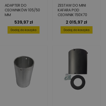
ADAPTER DO
ZESTAW DO MINI
CEOWNIKÓW 105/50
KAFARA POD
MM
CEOWNIK 150X70
539,97 zł
2 015,97 zł
Cena
Cena
Dodaj do koszyka
Dodaj do koszyka