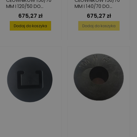
CEOWNIKÓW 150/70
CEOWNIKÓW 150/70
MM I 120/50 DO
MM I 140/70 DO
KIELICHA 180 MM
KIELICHA 180 MM
675,27 zł
675,27 zł
Cena
Cena
Dodaj do koszyka
Dodaj do koszyka