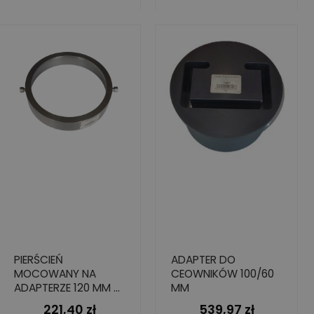
PIERŚCIEŃ
ADAPTER DO
MOCOWANY NA
CEOWNIKÓW 100/60
ADAPTERZE 120 MM -
MM
120G
221,40 zł
539,97 zł
Cena
Cena