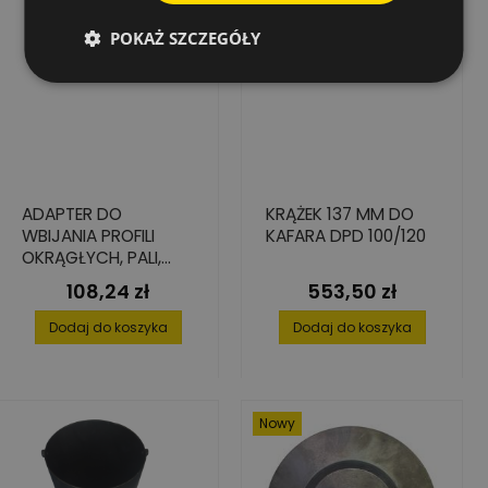
POKAŻ SZCZEGÓŁY
ADAPTER DO
KRĄŻEK 137 MM DO
WBIJANIA PROFILI
KAFARA DPD 100/120
OKRĄGŁYCH, PALI,
SŁUPKÓW 20-45 MM
108,24 zł
553,50 zł
Cena
Cena
DO KAFARA DPD-100
Dodaj do koszyka
Dodaj do koszyka
Nowy