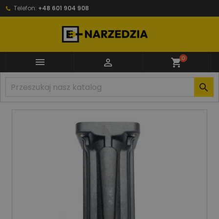
Telefon:
+48 601 904 908
0


shopping_cart
