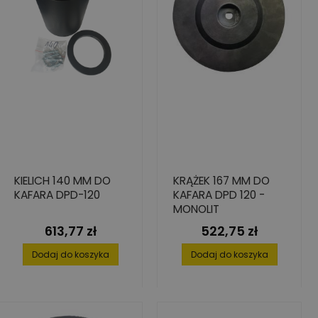
KIELICH 140 MM DO
KRĄŻEK 167 MM DO
KAFARA DPD-120
KAFARA DPD 120 -
MONOLIT
613,77 zł
522,75 zł
Cena
Cena
Dodaj do koszyka
Dodaj do koszyka