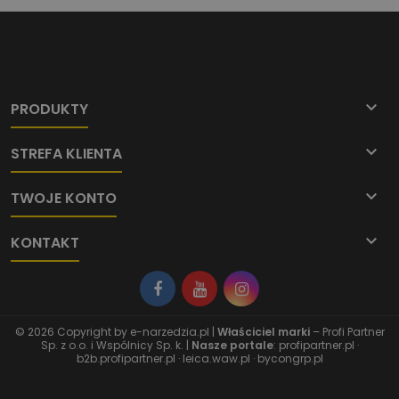

PRODUKTY

STREFA KLIENTA

TWOJE KONTO

KONTAKT
© 2026 Copyright by
e-narzedzia.pl
|
Właściciel marki
– Profi Partner
Sp. z o.o. i Wspólnicy Sp. k. |
Nasze portale
:
profipartner.pl
·
b2b.profipartner.pl
·
leica.waw.pl
·
bycongrp.pl