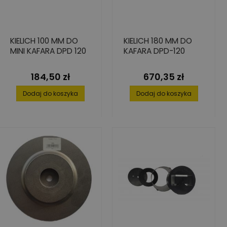
KIELICH 100 MM DO
KIELICH 180 MM DO
MINI KAFARA DPD 120
KAFARA DPD-120
184,50 zł
670,35 zł
Cena
Cena
Dodaj do koszyka
Dodaj do koszyka