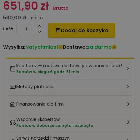
651,90 zł
Brutto
530,00 zł
netto
Ilość
Dodaj do koszyka

Natychmiast
za darmo
Wysyłka:
Dostawa:
i
i
Kup teraz — możliwa dostawa już w poniedziałek!
Zamów w ciągu 6 godz. 51 min.
Metody płatności
Finansowanie dla firm
Wsparcie Ekspertów
Pomoc w doborze sprzętu i osprzętu
Serwis narzędzi i maszyn