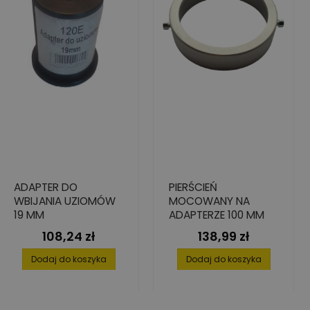
ADAPTER DO
PIERŚCIEŃ
WBIJANIA UZIOMÓW
MOCOWANY NA
19 MM
ADAPTERZE 100 MM
108,24 zł
138,99 zł
Cena
Cena
Dodaj do koszyka
Dodaj do koszyka