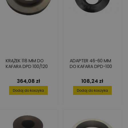
KRĄŻEK 118 MM DO
ADAPTER 46-60 MM
KAFARA DPD 100/120
DO KAFARA DPD-100
364,08 zł
108,24 zł
Cena
Cena
Dodaj do koszyka
Dodaj do koszyka