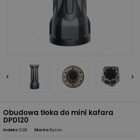


Obudowa tłoka do mini kafara
DPD120
Indeks
123B
Marka
Bycon