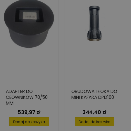
ADAPTER DO
OBUDOWA TŁOKA DO
CEOWNIKÓW 70/50
MINI KAFARA DPD100
MM
539,97 zł
344,40 zł
Cena
Cena
Dodaj do koszyka
Dodaj do koszyka