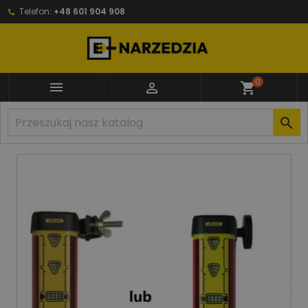
Telefon:
+48 601 904 908
0


shopping_cart
