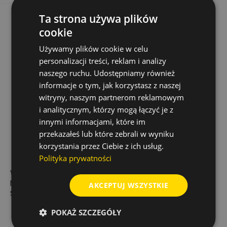
Ta strona używa plików
cookie
Używamy plików cookie w celu
personalizacji treści, reklam i analizy
naszego ruchu. Udostępniamy również
informacje o tym, jak korzystasz z naszej
witryny, naszym partnerom reklamowym
i analitycznym, którzy mogą łączyć je z
innymi informacjami, które im
przekazałeś lub które zebrali w wyniku
korzystania przez Ciebie z ich usług.
Polityka prywatności
WALIZKA DO
MAGNESY/KLAMRY
NIWELATORA RUGBY
DO CZUJNIKA LMR360
AKCEPTUJ WSZYSTKIE
SERIA 800
492,00 zł
700,00 zł
Cena
Cena
POKAŻ SZCZEGÓŁY
Dodaj do koszyka
Dodaj do koszyka