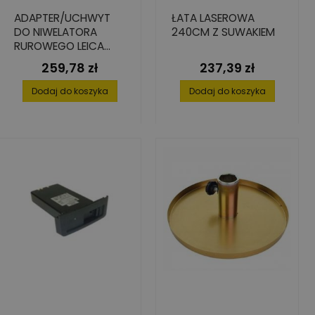
ADAPTER/UCHWYT
ŁATA LASEROWA
DO NIWELATORA
240CM Z SUWAKIEM
RUROWEGO LEICA
PIPER
259,78 zł
237,39 zł
Cena
Cena
Dodaj do koszyka
Dodaj do koszyka