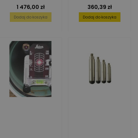
1 476,00 zł
360,39 zł
Cena
Cena
Dodaj do koszyka
Dodaj do koszyka