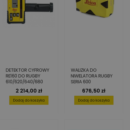
DETEKTOR CYFROWY
WALIZKA DO
RE160 DO RUGBY
NIWELATORA RUGBY
610/620/640/680
SERIA 600
2 214,00 zł
676,50 zł
Cena
Cena
Dodaj do koszyka
Dodaj do koszyka