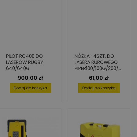
PILOT RC400 DO
NÓŻKA- 4SZT. DO
LASERÓW RUGBY
LASERA RUROWEGO
640/640G
PIPER100/100G/200/2
00G - ŚREDNICA
900,00 zł
61,00 zł
Cena
Cena
250MM
Dodaj do koszyka
Dodaj do koszyka