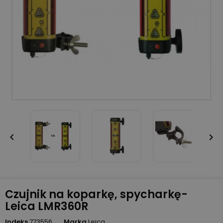


Czujnik na koparkę, spycharkę-
Leica LMR360R
Indeks
773556
Marka
Leica