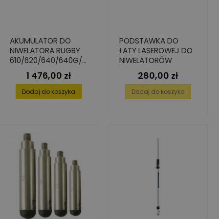
AKUMULATOR DO
PODSTAWKA DO
NIWELATORA RUGBY
ŁATY LASEROWEJ DO
610/620/640/640G/6
NIWELATORÓW
80
1 476,00 zł
280,00 zł
Cena
Cena
Dodaj do koszyka
Dodaj do koszyka