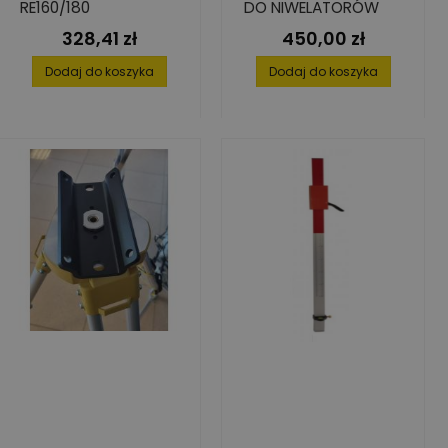
RE160/180
DO NIWELATORÓW
328,41 zł
450,00 zł
Cena
Cena
Dodaj do koszyka
Dodaj do koszyka