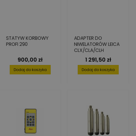
STATYW KORBOWY
ADAPTER DO
PROFI 290
NIWELATORÓW LEICA
CLX/CLA/CLH
900,00 zł
1 291,50 zł
Cena
Cena
Dodaj do koszyka
Dodaj do koszyka