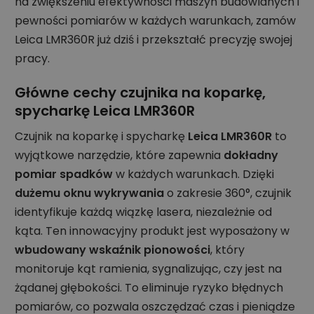
na zwiększeniu efektywności maszyn budowlanych i
pewności pomiarów w każdych warunkach, zamów
Leica LMR360R już dziś i przekształć precyzję swojej
pracy.
Główne cechy czujnika na koparkę,
spycharkę Leica LMR360R
Czujnik na koparkę i spycharkę
Leica LMR360R
to
wyjątkowe narzędzie, które zapewnia
dokładny
pomiar spadków
w każdych warunkach. Dzięki
dużemu oknu wykrywania
o zakresie 360°, czujnik
identyfikuje każdą wiązkę lasera, niezależnie od
kąta. Ten innowacyjny produkt jest wyposażony w
wbudowany wskaźnik pionowości
, który
monitoruje kąt ramienia, sygnalizując, czy jest na
żądanej głębokości. To eliminuje ryzyko błędnych
pomiarów, co pozwala oszczędzać czas i pieniądze