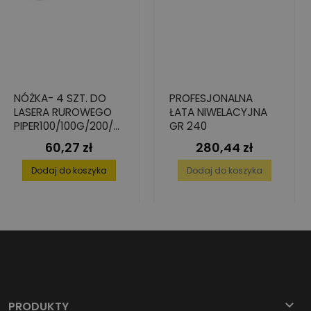
NÓŻKA- 4 SZT. DO
PROFESJONALNA
LASERA RUROWEGO
ŁATA NIWELACYJNA
PIPER100/100G/200/2
GR 240
00G - ŚREDNICA
60,27 zł
280,44 zł
Cena
Cena
200MM
Dodaj do koszyka
Dodaj do koszyka

PRODUKTY