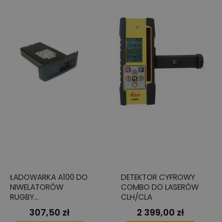
ŁADOWARKA A100 DO
DETEKTOR CYFROWY
NIWELATORÓW
COMBO DO LASERÓW
RUGBY
CLH/CLA
610/620/640/680 +
307,50 zł
2 399,00 zł
Cena
Cena
SERIA CLH/CLA