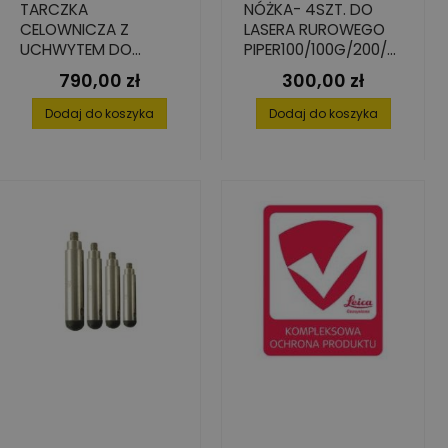
TARCZKA
NÓŻKA- 4SZT. DO
CELOWNICZA Z
LASERA RUROWEGO
UCHWYTEM DO
PIPER100/100G/200/2
LASERA PIPER100/200
00G - ŚREDNICA
790,00 zł
300,00 zł
Cena
Cena
150MM
Dodaj do koszyka
Dodaj do koszyka