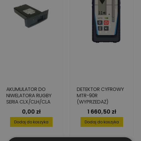
AKUMULATOR DO
DETEKTOR CYFROWY
NIWELATORA RUGBY
MTR-90R
SERIA CLX/CLH/CLA
(WYPRZEDAŻ)
0,00 zł
1 660,50 zł
Cena
Cena
Dodaj do koszyka
Dodaj do koszyka