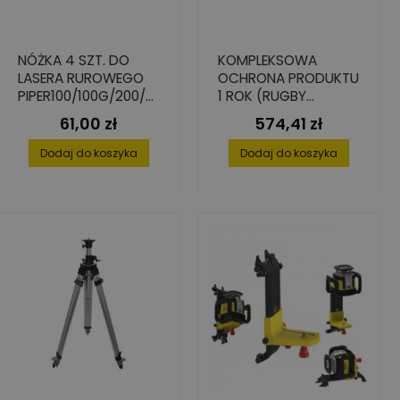
NÓŻKA 4 SZT. DO
KOMPLEKSOWA
LASERA RUROWEGO
OCHRONA PRODUKTU
PIPER100/100G/200/2
1 ROK (RUGBY
00G - ŚREDNICA
600,CLA/CLH+PIPER)
61,00 zł
574,41 zł
Cena
Cena
300MM
Dodaj do koszyka
Dodaj do koszyka