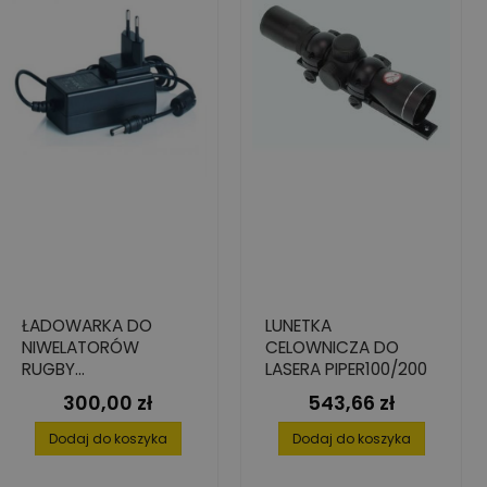
ŁADOWARKA DO
LUNETKA
NIWELATORÓW
CELOWNICZA DO
RUGBY
LASERA PIPER100/200
610/620/640/680 +
300,00 zł
543,66 zł
Cena
Cena
SERIA CLH/CLA
Dodaj do koszyka
Dodaj do koszyka