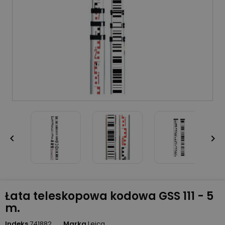


Łata teleskopowa kodowa GSS 111 - 5
m.
Indeks
741882
Marka
Leica