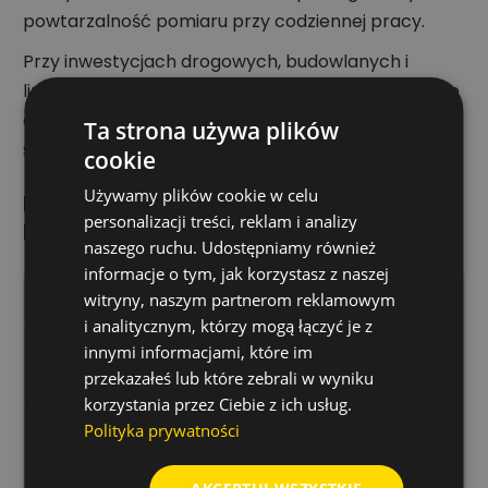
powtarzalność pomiaru przy codziennej pracy.
Przy inwestycjach drogowych, budowlanych i
liniowych liczy się też trwałość sprzętu. Anodowane
aluminium i teleskopowa konstrukcja dobrze
Ta strona używa plików
sprawdzają się w regularnym użytkowaniu.
cookie
Używamy plików cookie w celu
Dane techniczne Łata teleskopowa
personalizacji treści, reklam i analizy
kodowa GSS 111 - 5 m.
naszego ruchu. Udostępniamy również
informacje o tym, jak korzystasz z naszej
Model
GSS 111
witryny, naszym partnerom reklamowym
i analitycznym, którzy mogą łączyć je z
łata teleskopowa kodowa do
innymi informacjami, które im
Typ
niwelatorów cyfrowych
przekazałeś lub które zebrali w wyniku
korzystania przez Ciebie z ich usług.
Długość
Polityka prywatności
maksymaln
5 m
a