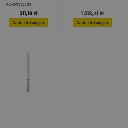
POKROWCU
311,19 zł
1 312,41 zł
Cena
Cena
Dodaj do koszyka
Dodaj do koszyka