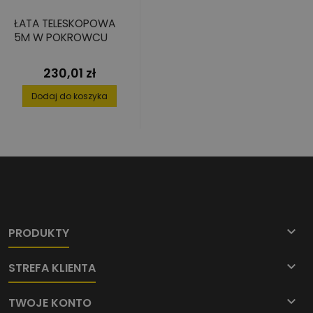
ŁATA TELESKOPOWA
5M W POKROWCU
230,01 zł
Cena
Dodaj do koszyka

PRODUKTY

STREFA KLIENTA

TWOJE KONTO