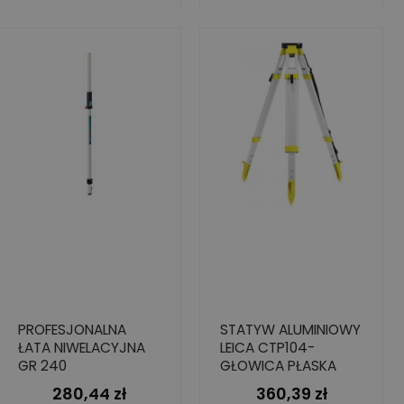
PROFESJONALNA
STATYW ALUMINIOWY
ŁATA NIWELACYJNA
LEICA CTP104-
GR 240
GŁOWICA PŁASKA
280,44 zł
360,39 zł
Cena
Cena