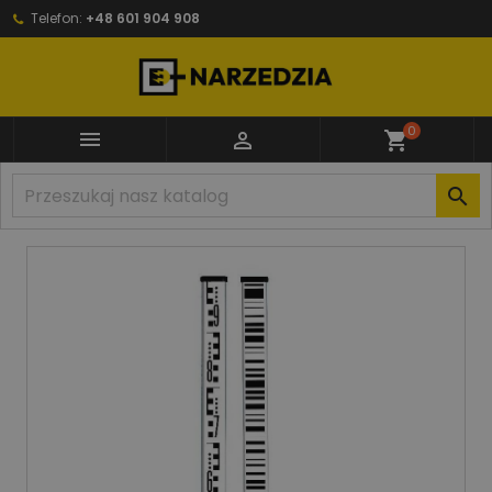
Telefon:
+48 601 904 908
0


shopping_cart
