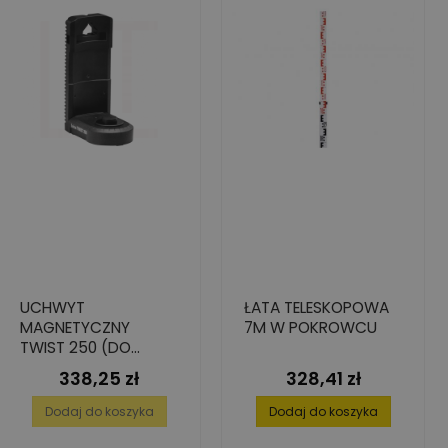
UCHWYT
ŁATA TELESKOPOWA
MAGNETYCZNY
7M W POKROWCU
TWIST 250 (DO
LASERÓW
338,25 zł
328,41 zł
Cena
Cena
KRZYŻOWYCH LEICA
LINO L6R I L6G)
Dodaj do koszyka
Dodaj do koszyka