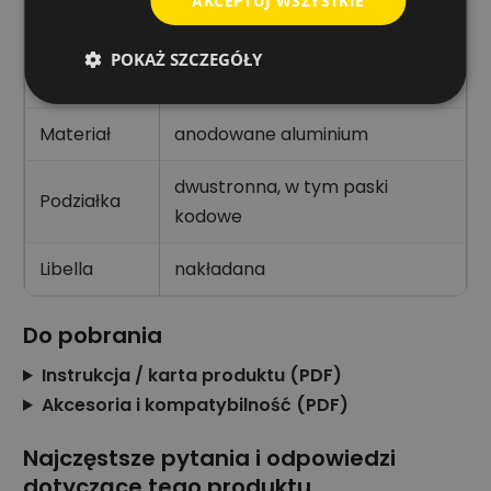
AKCEPTUJ WSZYSTKIE
Liczba
POKAŻ SZCZEGÓŁY
4
segmentów
Materiał
anodowane aluminium
dwustronna, w tym paski
Podziałka
kodowe
Libella
nakładana
Do pobrania
Instrukcja / karta produktu (PDF)
Akcesoria i kompatybilność (PDF)
Najczęstsze pytania i odpowiedzi
dotyczące tego produktu