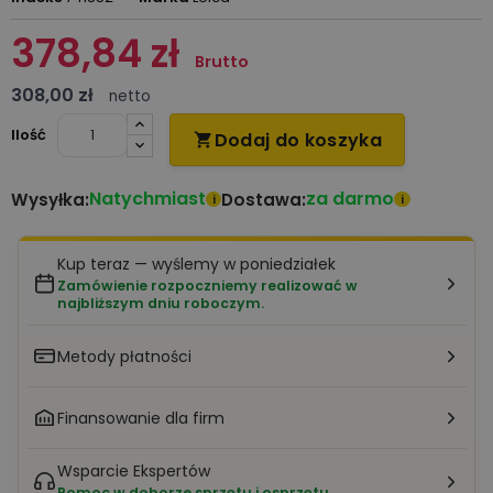
378,84 zł
Brutto
308,00 zł
netto
Ilość
Dodaj do koszyka

Natychmiast
za darmo
Wysyłka:
Dostawa:
i
i
Kup teraz — wyślemy w poniedziałek
Zamówienie rozpoczniemy realizować w
najbliższym dniu roboczym.
Metody płatności
Finansowanie dla firm
Wsparcie Ekspertów
Pomoc w doborze sprzętu i osprzętu