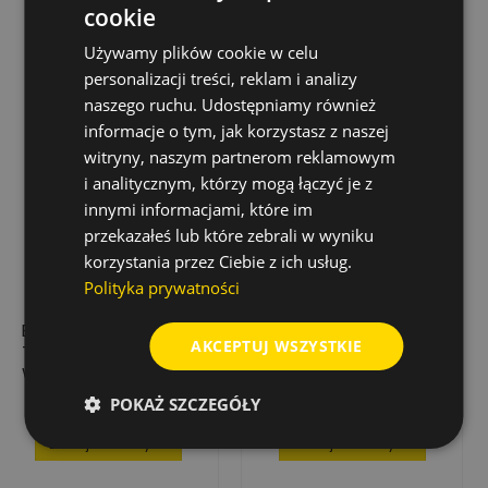
cookie
Używamy plików cookie w celu
personalizacji treści, reklam i analizy
naszego ruchu. Udostępniamy również
informacje o tym, jak korzystasz z naszej
witryny, naszym partnerom reklamowym
i analitycznym, którzy mogą łączyć je z
innymi informacjami, które im
przekazałeś lub które zebrali w wyniku
korzystania przez Ciebie z ich usług.
Polityka prywatności
BIT WHIRLPOWER
BIT WHIRLPOWER PH
AKCEPTUJ WSZYSTKIE
TORX TX25 50 MM
RSC 1/4" PH2 X 150
WYSOKA TWARDOŚĆ
MM – WYSOKA
10 SZT.
TWARDOŚĆ, 10 SZT.
POKAŻ SZCZEGÓŁY
56,85 zł
222,83 zł
Cena
Cena
Dodaj do koszyka
Dodaj do koszyka