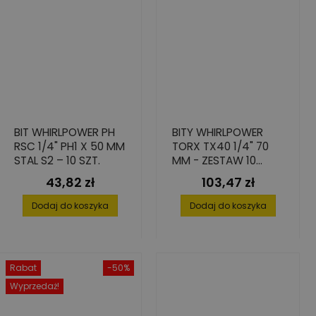
BIT WHIRLPOWER PH
BITY WHIRLPOWER
RSC 1/4" PH1 X 50 MM
TORX TX40 1/4" 70
STAL S2 – 10 SZT.
MM - ZESTAW 10
SZTUK ZE STALI S2
43,82 zł
103,47 zł
Cena
Cena
Dodaj do koszyka
Dodaj do koszyka
Rabat
-50%
Wyprzedaż!