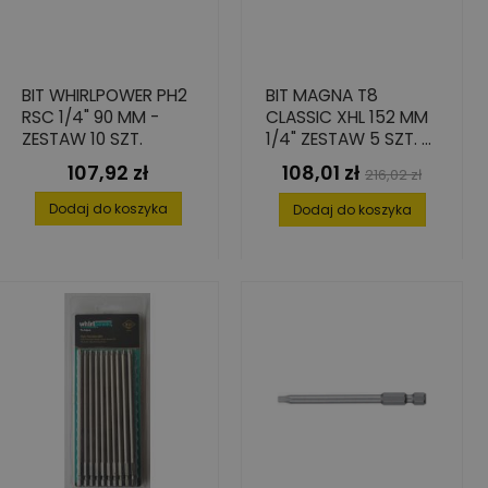
BIT WHIRLPOWER PH2
BIT MAGNA T8
RSC 1/4" 90 MM -
CLASSIC XHL 152 MM
ZESTAW 10 SZT.
1/4" ZESTAW 5 SZT. -
WYDAJNOŚĆ I
107,92 zł
108,01 zł
Cena
Cena
Cena
216,02 zł
TRWAŁOŚĆ
podstawowa
Dodaj do koszyka
Dodaj do koszyka