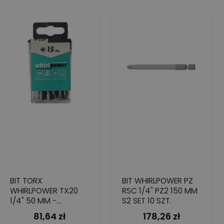
BIT TORX
BIT WHIRLPOWER PZ
WHIRLPOWER TX20
RSC 1/4" PZ2 150 MM
1/4" 50 MM -
S2 SET 10 SZT.
WYSOKA TRWAŁOŚĆ
81,64 zł
178,26 zł
Cena
Cena
15 SZT.