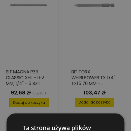
BIT MAGNA PZ3
BIT TORX
CLASSIC XHL - 152
WHIRLPOWER TX 1/4"
MM, 1/4" - 5 SZT.
TX15 70 MM –
ZESTAW 10 SZT.
92,68 zł
103,47 zł
Cena
Cena
Cena
185,35 zł
WYSOKA PRECYZJA
podstawowa
Dodaj do koszyka
Dodaj do koszyka
Ta strona używa plików