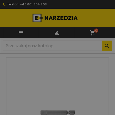
Telefon:
+48 601 904 908
0


shopping_cart
