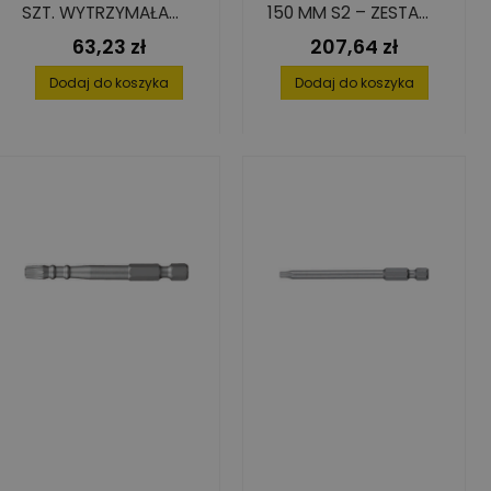
SZT. WYTRZYMAŁA
150 MM S2 – ZESTAW
STAL S2
10 SZTUK
63,23 zł
207,64 zł
Cena
Cena
Dodaj do koszyka
Dodaj do koszyka