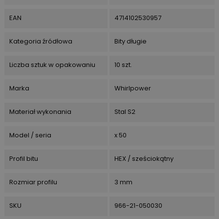
EAN
4714102530957
Kategoria źródłowa
Bity długie
Liczba sztuk w opakowaniu
10 szt.
Marka
Whirlpower
Materiał wykonania
Stal S2
Model / seria
x 50
Profil bitu
HEX / sześciokątny
Rozmiar profilu
3 mm
SKU
966-21-050030