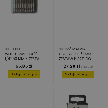
BIT TORX
BIT PZ3 MAGNA
WHIRLPOWER TX20
CLASSIC XH 51 MM –
1/4" 50 MM – ZESTAW
ZESTAW 5 SZT. DO
10 SZT.
MIĘKKICH
56,85 zł
27,28 zł
Cena
Cena
Cena
54,57 zł
MATERIAŁÓW
podstawowa
Dodaj do koszyka
Dodaj do koszyka