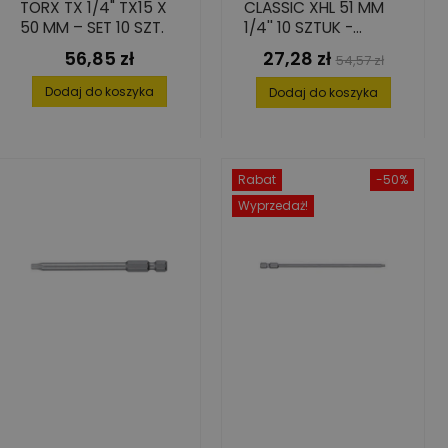
TORX TX 1/4" TX15 X
CLASSIC XHL 51 MM
50 MM – SET 10 SZT.
1/4'' 10 SZTUK -
DOSKONAŁA
56,85 zł
27,28 zł
Cena
Cena
Cena
54,57 zł
PRZYCZEPNOŚĆ
podstawowa
Dodaj do koszyka
Dodaj do koszyka
Rabat
-50%
Wyprzedaż!