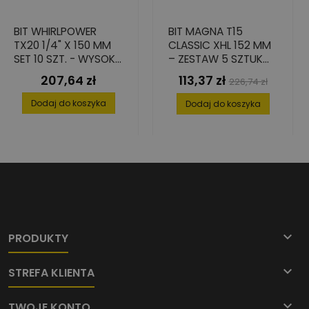
BIT WHIRLPOWER
BIT MAGNA T15
TX20 1/4" X 150 MM
CLASSIC XHL 152 MM
SET 10 SZT. - WYSOKA
– ZESTAW 5 SZTUK
PRECYZJA
DO MIĘKKICH
207,64 zł
113,37 zł
Cena
Cena
Cena
226,74 zł
MATERIAŁÓW
podstawowa
Dodaj do koszyka
Dodaj do koszyka

PRODUKTY

STREFA KLIENTA

TWOJE KONTO