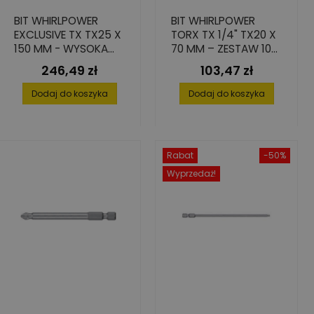
BIT WHIRLPOWER
BIT WHIRLPOWER
EXCLUSIVE TX TX25 X
TORX TX 1/4" TX20 X
150 MM - WYSOKA
70 MM – ZESTAW 10
TWARDOŚĆ, ZESTAW
SZTUK WYTRZYMAŁY
246,49 zł
103,47 zł
Cena
Cena
10 SZT.
S2
Dodaj do koszyka
Dodaj do koszyka
Rabat
-50%
Wyprzedaż!