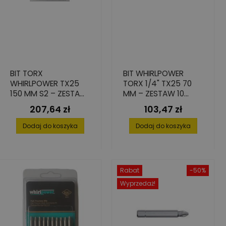
BIT TORX
BIT WHIRLPOWER
WHIRLPOWER TX25
TORX 1/4" TX25 70
150 MM S2 – ZESTAW
MM – ZESTAW 10
10 SZT.
SZTUK ZE STALI S2
207,64 zł
103,47 zł
Cena
Cena
Dodaj do koszyka
Dodaj do koszyka
Rabat
-50%
Wyprzedaż!