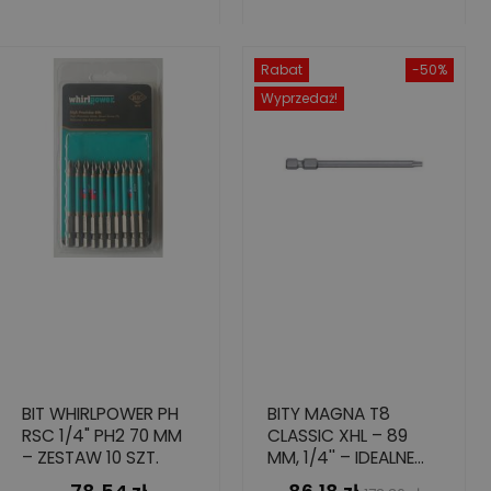
Rabat
-50%
Wyprzedaż!
BIT WHIRLPOWER PH
BITY MAGNA T8
RSC 1/4" PH2 70 MM
CLASSIC XHL – 89
– ZESTAW 10 SZT.
MM, 1/4'' – IDEALNE
DO MIĘKKICH
Cena
Cena
Cena