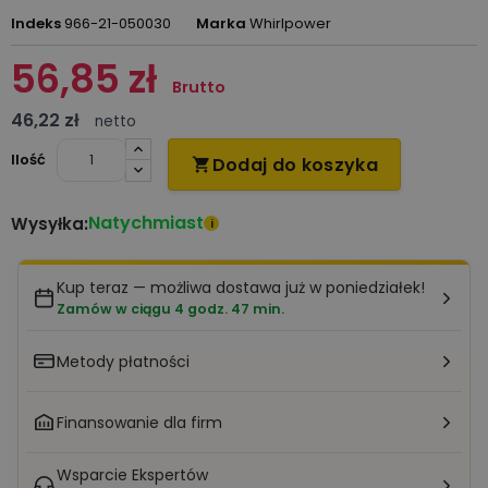
Indeks
966-21-050030
Marka
Whirlpower
56,85 zł
Brutto
46,22 zł
netto
Ilość
Dodaj do koszyka

Natychmiast
Wysyłka:
i
Kup teraz — możliwa dostawa już w poniedziałek!
Zamów w ciągu 4 godz. 47 min.
Metody płatności
Finansowanie dla firm
Wsparcie Ekspertów