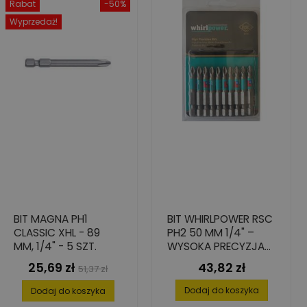
Rabat
-50%
Wyprzedaż!
BIT MAGNA PH1
BIT WHIRLPOWER RSC
CLASSIC XHL - 89
PH2 50 MM 1/4" –
MM, 1/4" - 5 SZT.
WYSOKA PRECYZJA
WKRĘCANIA 10 SZT.
25,69 zł
43,82 zł
Cena
Cena
Cena
51,37 zł
podstawowa
Dodaj do koszyka
Dodaj do koszyka