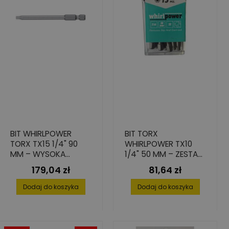
BIT WHIRLPOWER
BIT TORX
TORX TX15 1/4" 90
WHIRLPOWER TX10
MM – WYSOKA
1/4" 50 MM – ZESTAW
ODPORNOŚĆ NA
15 SZT.
179,04 zł
81,64 zł
Cena
Cena
PĘKANIE – 10 SZT.
Dodaj do koszyka
Dodaj do koszyka