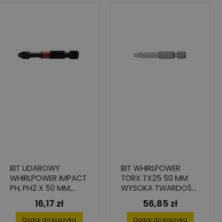
BIT UDAROWY
BIT WHIRLPOWER
WHIRLPOWER IMPACT
TORX TX25 50 MM
PH, PH2 X 50 MM,
WYSOKA TWARDOŚĆ
STAL S2 - 2 SZT.
10 SZT.
16,17 zł
56,85 zł
Cena
Cena
Dodaj do koszyka
Dodaj do koszyka