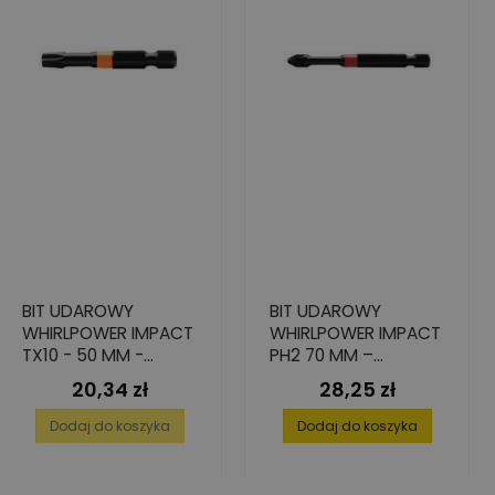
BIT UDAROWY
BIT UDAROWY
WHIRLPOWER IMPACT
WHIRLPOWER IMPACT
TX10 - 50 MM -
PH2 70 MM –
WYSOKA TWARDOŚĆ
WYTRZYMAŁY I
20,34 zł
28,25 zł
Cena
Cena
- 2 SZT.
PRECYZYJNY 2 SZT.
Dodaj do koszyka
Dodaj do koszyka