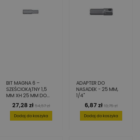
BIT MAGNA 6 –
ADAPTER DO
SZEŚCIOKĄTNY 1,5
NASADEK - 25 MM,
MM XH 25 MM DO
1/4"
PRECYZYJNEGO
27,28 zł
6,87 zł
Cena
Cena
Cena
Cena
54,57 zł
13,75 zł
WKRĘCANIA – 5 SZT.
podstawowa
podstawowa
Dodaj do koszyka
Dodaj do koszyka