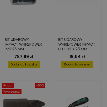
BIT UDAROWY
BIT UDAROWY
IMPACT WHIRLPOWER
WHIRLPOWER IMPACT
PZ2 25 MM –
PH, PH2 X 25 MM –
WYSOKA PRECYZJA,
WYTRZYMAŁOŚĆ 7X
787,69 zł
19,54 zł
Cena
Cena
200 SZT. SŁOIK
DŁUŻSZA, 4 SZT.
Dodaj do koszyka
Dodaj do koszyka
Rabat
-50%
Wyprzedaż!