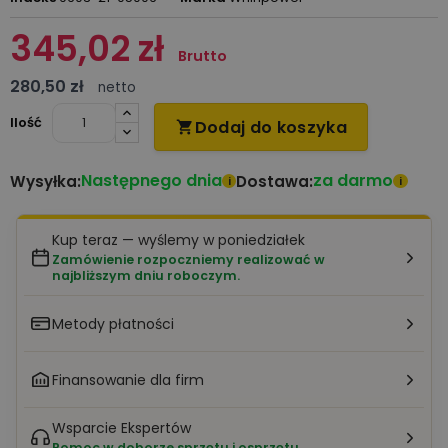
345,02 zł
Brutto
280,50 zł
netto
Ilość
Dodaj do koszyka

Następnego dnia
za darmo
Wysyłka:
Dostawa:
i
i
Kup teraz — wyślemy w poniedziałek
Zamówienie rozpoczniemy realizować w
najbliższym dniu roboczym.
Metody płatności
Finansowanie dla firm
Wsparcie Ekspertów
Pomoc w doborze sprzętu i osprzętu