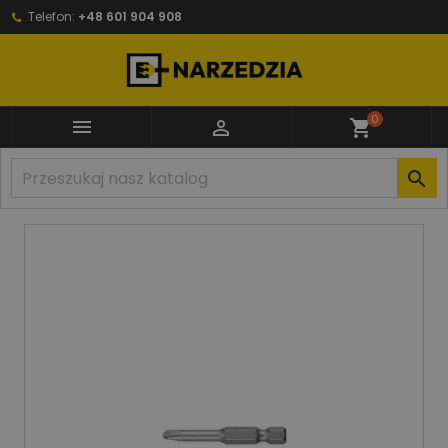
Telefon:
+48 601 904 908
0


shopping_cart
