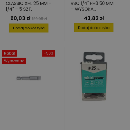
CLASSIC XHL 25 MM –
RSC 1/4" PH3 50 MM
1/4" – 5 SZT.
– WYSOKA
TWARDOŚĆ 10 SZT.
60,03 zł
43,82 zł
Cena
Cena
Cena
120,05 zł
podstawowa
Dodaj do koszyka
Dodaj do koszyka
Rabat
-50%
Wyprzedaż!