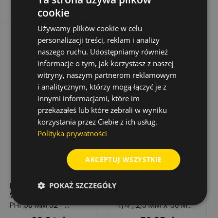
cookie
Używamy plików cookie w celu
personalizacji treści, reklam i analizy
naszego ruchu. Udostępniamy również
informacje o tym, jak korzystasz z naszej
witryny, naszym partnerom reklamowym
i analitycznym, którzy mogą łączyć je z
innymi informacjami, które im
przekazałeś lub które zebrali w wyniku
korzystania przez Ciebie z ich usług.
Polityka prywatności
AKCEPTUJ WSZYSTKIE
POKAŻ SZCZEGÓŁY
BIT UDAROWY
WHIRLPOWER, BIT
WHIRLPOWER IMPACT
SZEŚCIOKĄTNY HX,
PH1 50 MM S2 –
1/4", 2,5 MM X 50 MM
WYSOKA TRWAŁOŚĆ,
- 10 SZT.