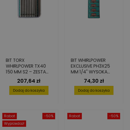
BIT TORX
BIT WHIRLPOWER
WHIRLPOWER TX40
EXCLUSIVE PH3X25
150 MM S2 – ZESTAW
MM 1/4" WYSOKA
10 SZTUK
TWARDOŚĆ S2 20
207,64 zł
74,30 zł
Cena
Cena
SZT.
Dodaj do koszyka
Dodaj do koszyka
Rabat
-50%
Rabat
-50%
Wyprzedaż!