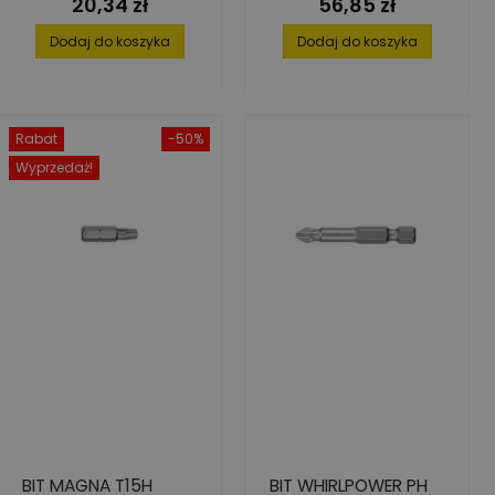
20,34 zł
56,85 zł
Cena
Cena
2 SZT.
Dodaj do koszyka
Dodaj do koszyka
Rabat
-50%
Wyprzedaż!
BIT MAGNA T15H
BIT WHIRLPOWER PH