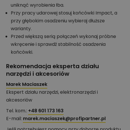
uniknąć wyrobienia łba.
Przy pracy udarowej stosuj końcówki Impact, a
przy głębokim osadzeniu wybieraj dłuższe
warianty.
Przed większą serią połączeń wykonaj próbne
wkręcenie i sprawdź stabilność osadzenia
końcówki.
Rekomendacja eksperta działu
narzędzi i akcesoriów
Marek Maciaszek
Ekspert działu narzędzi, elektronarzędzi i
akcesoriów
Tel. kom.:
+48 601 173 163
E-mail:
marek.maciaszek@profipartner.pl
Jeśli potrzebujesz pomocy przy doborze produktu,