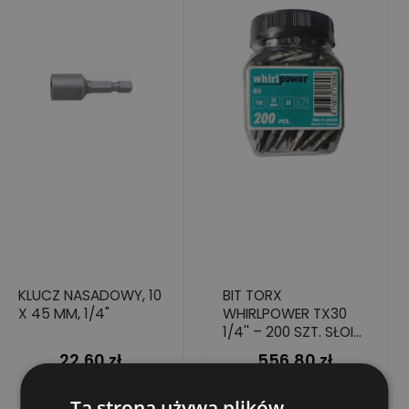
KLUCZ NASADOWY, 10
BIT TORX
X 45 MM, 1/4"
WHIRLPOWER TX30
1/4'' – 200 SZT. SŁOIK
STAL S2
22,60 zł
556,80 zł
Cena
Cena
Dodaj do koszyka
Dodaj do koszyka
Ta strona używa plików