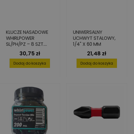
KLUCZE NASADOWE
UNIWERSALNY
WHIRLPOWER
UCHWYT STALOWY,
SL/PH/PZ – 8 SZT.
1/4" X 60 MM
STAL CHROMOWO-
30,75 zł
21,48 zł
Cena
Cena
WANADOWA
Dodaj do koszyka
Dodaj do koszyka