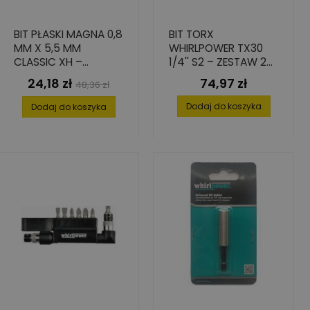
BIT PŁASKI MAGNA 0,8
BIT TORX
MM X 5,5 MM
WHIRLPOWER TX30
CLASSIC XH –
1/4'' S2 – ZESTAW 25
PRECYZYJNE
SZTUK
24,18 zł
74,97 zł
Cena
Cena
Cena
48,36 zł
WKRĘCANIE
podstawowa
Dodaj do koszyka
Dodaj do koszyka