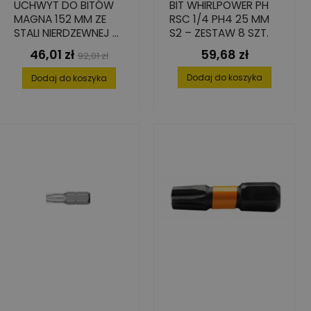
UCHWYT DO BITÓW
BIT WHIRLPOWER PH
MAGNA 152 MM ZE
RSC 1/4 PH4 25 MM
STALI NIERDZEWNEJ Z
S2 – ZESTAW 8 SZT.
PIERŚCIENIEM
46,01 zł
59,68 zł
Cena
Cena
Cena
92,01 zł
MAGNETYCZNYM
podstawowa
Dodaj do koszyka
Dodaj do koszyka