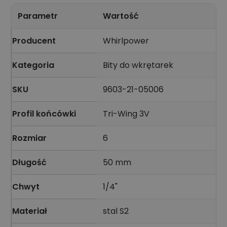
Parametr
Wartość
Producent
Whirlpower
Kategoria
Bity do wkrętarek
SKU
9603-21-05006
Profil końcówki
Tri-Wing 3V
Rozmiar
6
Długość
50 mm
Chwyt
1/4"
Materiał
stal S2