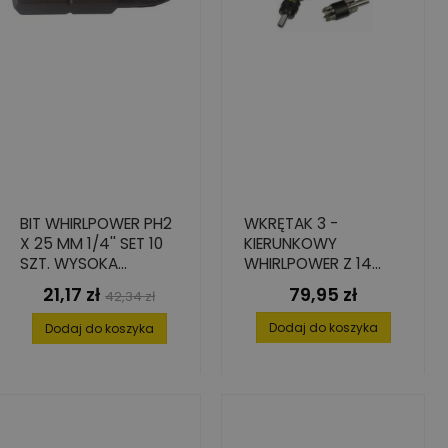
BIT WHIRLPOWER PH2
WKRĘTAK 3 -
X 25 MM 1/4'' SET 10
KIERUNKOWY
SZT. WYSOKA
WHIRLPOWER Z 14
TWARDOŚĆ I
BITAMI
21,17 zł
79,95 zł
Cena
Cena
Cena
42,34 zł
PRECYZJA
podstawowa
Dodaj do koszyka
Dodaj do koszyka