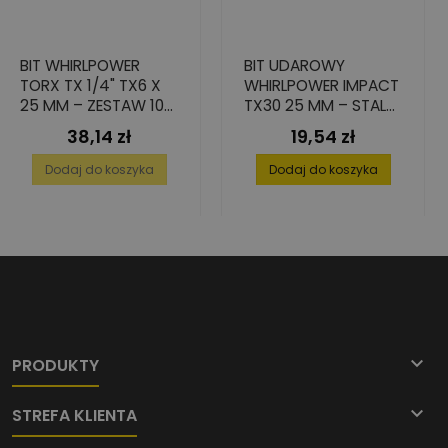
BIT WHIRLPOWER
BIT UDAROWY
TORX TX 1/4" TX6 X
WHIRLPOWER IMPACT
25 MM – ZESTAW 10
TX30 25 MM – STAL
SZTUK ZE STALI S2
S2, WYSOKA
38,14 zł
19,54 zł
Cena
Cena
PRECYZJA
Dodaj do koszyka
Dodaj do koszyka

PRODUKTY

STREFA KLIENTA