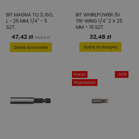
BIT MAGNA TQ 3, ISO,
BIT WHIRLPOWER 3V
L - 25 MM, 1/4" - 5
TRI-WING 1/4" 2 X 25
SZT.
MM – 10 SZT.
47,42 zł
32,48 zł
Cena
Cena
Cena
94,84 zł
podstawowa
Dodaj do koszyka
Dodaj do koszyka
Rabat
-50%
Wyprzedaż!