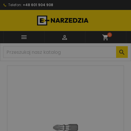
Telefon:
+48 601 904 908
0


shopping_cart
