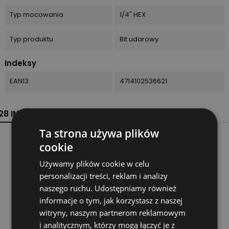
Typ mocowania
1/4" HEX
Typ produktu
Bit udarowy
Indeksy
EAN13
4714102536621
28 INNYCH PRODUKTÓW W TEJ SAMEJ KATEGORII:
Ta strona używa plików
cookie
Używamy plików cookie w celu
personalizacji treści, reklam i analizy
naszego ruchu. Udostępniamy również
informacje o tym, jak korzystasz z naszej
witryny, naszym partnerom reklamowym
i analitycznym, którzy mogą łączyć je z