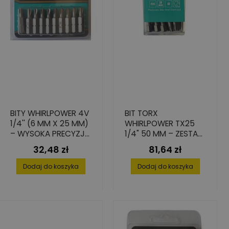
BITY WHIRLPOWER 4V
BIT TORX
1/4'' (6 MM X 25 MM)
WHIRLPOWER TX25
– WYSOKA PRECYZJA
1/4" 50 MM – ZESTAW
I TRWAŁOŚĆ, 10 SZT.
15 SZTUK ZE STALI S2
32,48 zł
81,64 zł
Cena
Cena
Dodaj do koszyka
Dodaj do koszyka