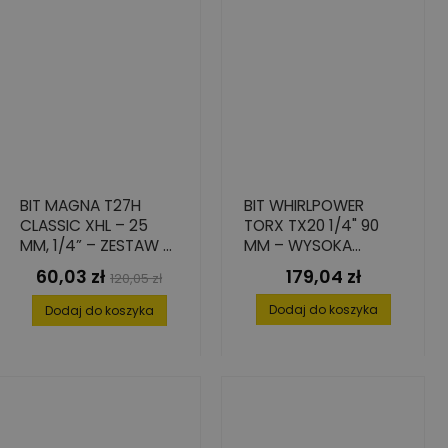
BIT MAGNA T27H
BIT WHIRLPOWER
CLASSIC XHL – 25
TORX TX20 1/4" 90
MM, 1/4” – ZESTAW 5
MM – WYSOKA
SZT.
PRECYZJA, 10 SZT.
60,03 zł
179,04 zł
Cena
Cena
Cena
120,05 zł
podstawowa
Dodaj do koszyka
Dodaj do koszyka