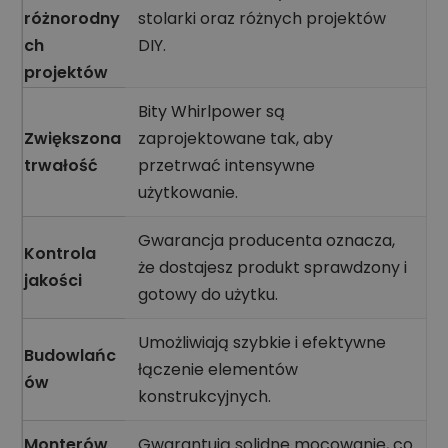
różnorodny
stolarki oraz różnych projektów
ch
DIY.
projektów
Bity Whirlpower są
Zwiększona
zaprojektowane tak, aby
trwałość
przetrwać intensywne
użytkowanie.
Gwarancja producenta oznacza,
Kontrola
że dostajesz produkt sprawdzony i
jakości
gotowy do użytku.
Umożliwiają szybkie i efektywne
Budowlańc
łączenie elementów
ów
konstrukcyjnych.
Monterów
Gwarantują solidne mocowanie, co