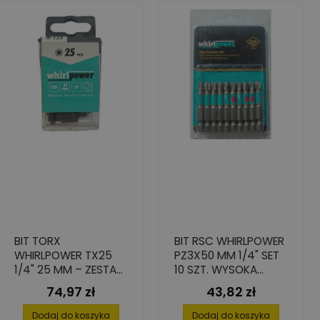
BIT TORX
BIT RSC WHIRLPOWER
WHIRLPOWER TX25
PZ3X50 MM 1/4" SET
1/4" 25 MM – ZESTAW
10 SZT. WYSOKA
25 SZT.
PRECYZJA
74,97 zł
43,82 zł
Cena
Cena
Dodaj do koszyka
Dodaj do koszyka