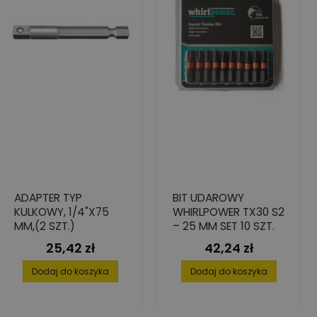
ADAPTER TYP
BIT UDAROWY
KULKOWY, 1/4"X75
WHIRLPOWER TX30 S2
MM,(2 SZT.)
– 25 MM SET 10 SZT.
25,42 zł
42,24 zł
Cena
Cena
Dodaj do koszyka
Dodaj do koszyka