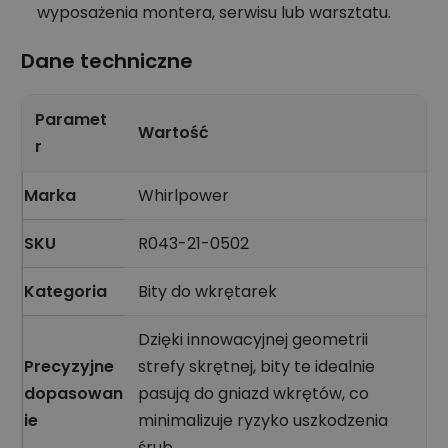
wyposażenia montera, serwisu lub warsztatu.
Dane techniczne
Paramet
Wartość
r
Marka
Whirlpower
SKU
R043-21-0502
Kategoria
Bity do wkrętarek
Dzięki innowacyjnej geometrii
Precyzyjne
strefy skrętnej, bity te idealnie
dopasowan
pasują do gniazd wkrętów, co
ie
minimalizuje ryzyko uszkodzenia
śrub.