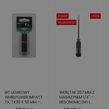
Rabat
-50%
Wyprzedaż!
BIT UDAROWY
WKRĘTAK 287 MM Z
WHIRLPOWER IMPACT
MAGAZYNEM 1/4'' –
TX, TX30 X 50 MM –
ERGONOMICZNY I
7-KROTNA
PRECYZYJNY