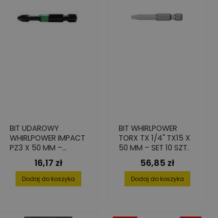
BIT UDAROWY
BIT WHIRLPOWER
WHIRLPOWER IMPACT
TORX TX 1/4" TX15 X
PZ3 X 50 MM –
50 MM – SET 10 SZT.
WYSOKA TRWAŁOŚĆ,
16,17 zł
56,85 zł
Cena
Cena
2 SZT.
Dodaj do koszyka
Dodaj do koszyka