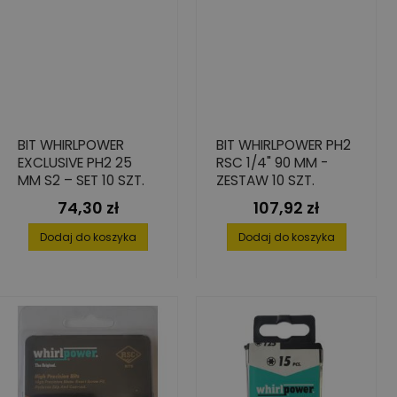
BIT WHIRLPOWER
BIT WHIRLPOWER PH2
EXCLUSIVE PH2 25
RSC 1/4" 90 MM -
MM S2 – SET 10 SZT.
ZESTAW 10 SZT.
74,30 zł
107,92 zł
Cena
Cena
Dodaj do koszyka
Dodaj do koszyka