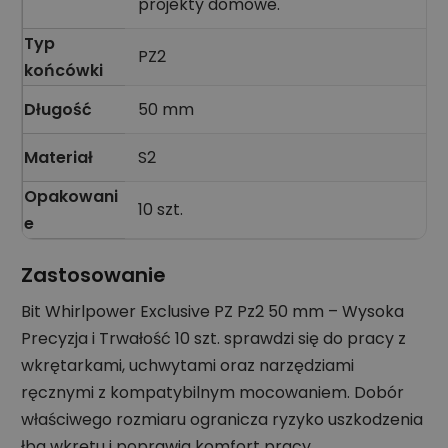
projekty domowe.
Typ
PZ2
końcówki
Długość
50 mm
Materiał
S2
Opakowani
10 szt.
e
Zastosowanie
Bit Whirlpower Exclusive PZ Pz2 50 mm – Wysoka
Precyzja i Trwałość 10 szt. sprawdzi się do pracy z
wkrętarkami, uchwytami oraz narzędziami
ręcznymi z kompatybilnym mocowaniem. Dobór
właściwego rozmiaru ogranicza ryzyko uszkodzenia
łba wkrętu i poprawia komfort pracy.