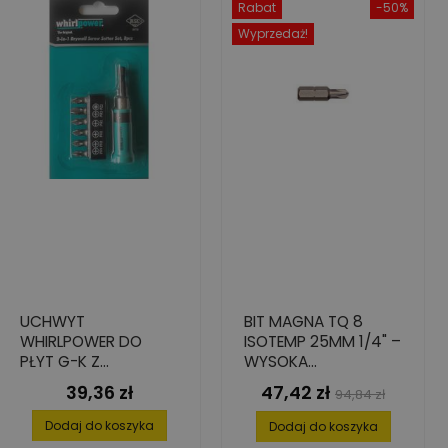
Rabat
-50%
Wyprzedaż!
UCHWYT
BIT MAGNA TQ 8
WHIRLPOWER DO
ISOTEMP 25MM 1/4" –
PŁYT G-K Z
WYSOKA
PODWÓJNYM
ODPORNOŚĆ NA
39,36 zł
47,42 zł
Cena
Cena
Cena
94,84 zł
MAGNESEM 2 W 1, (7
PĘKNIĘCIA, 5 SZT.
podstawowa
SZT.)
Dodaj do koszyka
Dodaj do koszyka