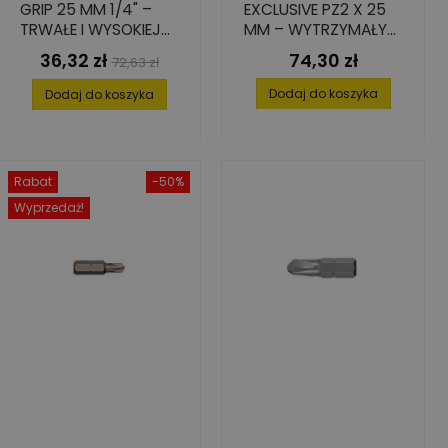
GRIP 25 MM 1/4" –
EXCLUSIVE PZ2 X 25
TRWAŁE I WYSOKIEJ
MM – WYTRZYMAŁY
JAKOŚCI BITY 10 SZT.
ZESTAW 10 SZT.
36,32 zł
74,30 zł
Cena
Cena
Cena
72,63 zł
podstawowa
Dodaj do koszyka
Dodaj do koszyka
Rabat
-50%
Wyprzedaż!