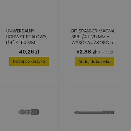
UNIWERSALNY
BIT SPANNER MAGNA
UCHWYT STALOWY,
SP6 1/4 L 25 MM –
1/4" X 150 MM
WYSOKA JAKOŚĆ 5
SZT.
40,26 zł
52,88 zł
Cena
Cena
Cena
105,75 zł
podstawowa
Dodaj do koszyka
Dodaj do koszyka