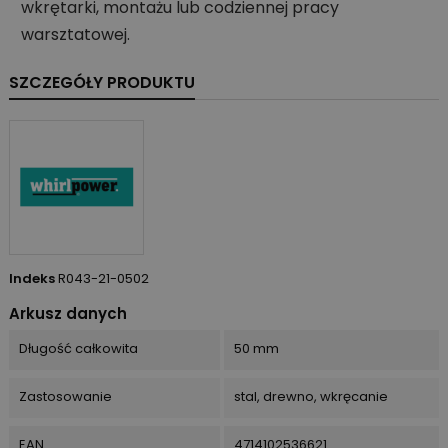
wkrętarki, montażu lub codziennej pracy
warsztatowej.
SZCZEGÓŁY PRODUKTU
Indeks
R043-21-0502
Arkusz danych
Długość całkowita
50 mm
Zastosowanie
stal, drewno, wkręcanie
EAN
4714102536621