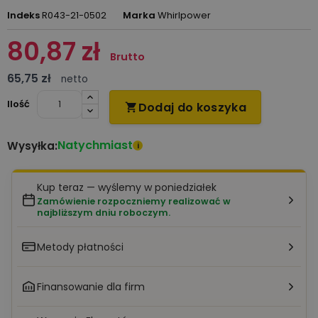
Indeks
R043-21-0502
Marka
Whirlpower
80,87 zł
Brutto
65,75 zł
netto
Ilość
Dodaj do koszyka

Natychmiast
Wysyłka:
i
Kup teraz — wyślemy w poniedziałek
Zamówienie rozpoczniemy realizować w
najbliższym dniu roboczym.
Metody płatności
Finansowanie dla firm