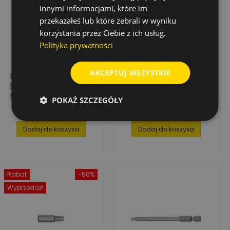
innymi informacjami, które im
przekazałeś lub które zebrali w wyniku
korzystania przez Ciebie z ich usług.
Polityka prywatności
AKCEPTUJ WSZYSTKIE
BIT WHIRLPOWER
BITY WHIRLPOWER
EXCLUSIVE PH3 X 50
EXCLUSIVE PZ PZ1 150
MM – STAL S2,
MM – WYSOKA
POKAŻ SZCZEGÓŁY
WYSOKA TWARDOŚĆ,
WYTRZYMAŁOŚĆ,
80,87 zł
246,49 zł
Cena
Cena
10 SZT.
ZESTAW 10 SZT.
Dodaj do koszyka
Dodaj do koszyka
Rabat
-50%
Wyprzedaż!