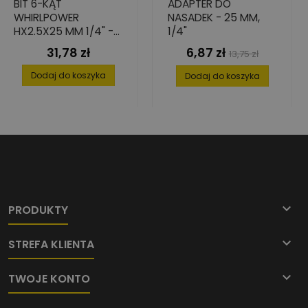
BIT 6-KĄT
ADAPTER DO
WHIRLPOWER
NASADEK - 25 MM,
HX2.5X25 MM 1/4" -
1/4"
STAL S2, SET 10 SZT.
31,78 zł
6,87 zł
Cena
Cena
Cena
13,75 zł
podstawowa
Dodaj do koszyka
Dodaj do koszyka

PRODUKTY

STREFA KLIENTA

TWOJE KONTO