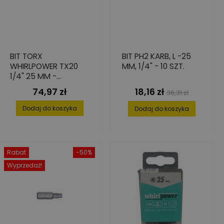
BIT TORX
BIT PH2 KARB, L -25
WHIRLPOWER TX20
MM, 1/4" - 10 SZT.
1/4" 25 MM -
WYSOKA TWARDOŚĆ
74,97 zł
18,16 zł
Cena
Cena
Cena
36,31 zł
25 SZT.
podstawowa
Dodaj do koszyka
Dodaj do koszyka
Rabat
-50%
Wyprzedaż!