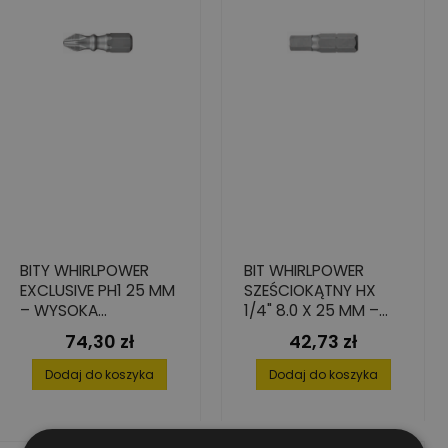
BITY WHIRLPOWER
BIT WHIRLPOWER
EXCLUSIVE PH1 25 MM
SZEŚCIOKĄTNY HX
– WYSOKA
1/4" 8.0 X 25 MM –
TWARDOŚĆ, 10 SZT.
WYSOKA TWARDOŚĆ
74,30 zł
42,73 zł
Cena
Cena
8 SZT.
Dodaj do koszyka
Dodaj do koszyka