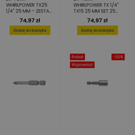
WHIRLPOWER TX25
WHIRLPOWER TX 1/4"
1/4" 25 MM – ZESTAW
TX15 25 MM SET 25
25 SZT.
SZT. - WYSOKA
74,97 zł
74,97 zł
Cena
Cena
PRECYZJA I
TRWAŁOŚĆ
Dodaj do koszyka
Dodaj do koszyka
Rabat
-50%
Wyprzedaż!