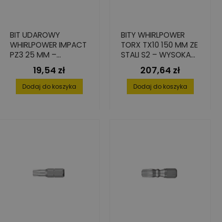
BIT UDAROWY
BITY WHIRLPOWER
WHIRLPOWER IMPACT
TORX TX10 150 MM ZE
PZ3 25 MM –
STALI S2 – WYSOKA
WYSOKA TWARDOŚĆ
PRECYZJA I
19,54 zł
207,64 zł
Cena
Cena
I PRECYZJA 4 SZT.
TRWAŁOŚĆ (10 SZT.)
Dodaj do koszyka
Dodaj do koszyka