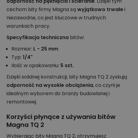
odporność na pęknięcia i ścieranie
. Dzięki tym
cechom bity firmy Magna są
wyjątkowo trwałe
i
niezawodne, co jest kluczowe w trudnych
warunkach pracy.
Specyfikacja techniczna
bitów:
Rozmiar:
L - 25 mm
Typ:
1/4"
Ilość w opakowaniu:
5 szt.
Dzięki solidnej konstrukcji, bity Magna TQ 2 zyskują
odporność na wysokie obciążenia
, co czyni je
idealnym wyborem do branży budowlanej i
remontowej.
Korzyści płynące z używania bitów
Magna TQ 2
Wybierając bity Magna TQ 2, otrzymujesz