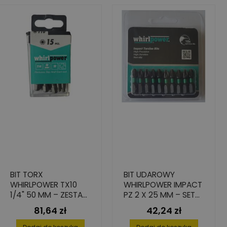
BIT TORX
BIT UDAROWY
WHIRLPOWER TX10
WHIRLPOWER IMPACT
1/4" 50 MM – ZESTAW
PZ 2 X 25 MM – SET
15 SZT.
10 SZTUK
81,64 zł
42,24 zł
Cena
Cena