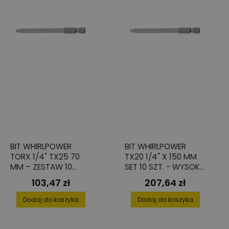
BIT WHIRLPOWER
BIT WHIRLPOWER
TORX 1/4" TX25 70
TX20 1/4" X 150 MM
MM – ZESTAW 10
SET 10 SZT. - WYSOKA
SZTUK ZE STALI S2
PRECYZJA
103,47 zł
207,64 zł
Cena
Cena
Dodaj do koszyka
Dodaj do koszyka