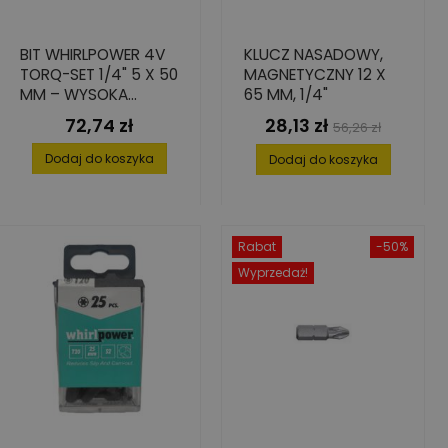
BIT WHIRLPOWER 4V
KLUCZ NASADOWY,
TORQ-SET 1/4" 5 X 50
MAGNETYCZNY 12 X
MM – WYSOKA
65 MM, 1/4"
TWARDOŚĆ I
72,74 zł
28,13 zł
Cena
Cena
Cena
56,26 zł
TRWAŁOŚĆ, 10 SZT.
podstawowa
Dodaj do koszyka
Dodaj do koszyka
Rabat
-50%
Wyprzedaż!