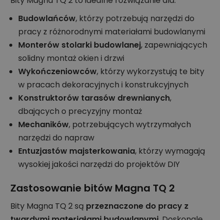
Bity Magna TQ 2 to idealne rozwiązanie dla:
Budowlańców
, którzy potrzebują narzędzi do
pracy z różnorodnymi materiałami budowlanymi
Monterów stolarki budowlanej
, zapewniających
solidny montaż okien i drzwi
Wykończeniowców
, którzy wykorzystują te bity
w pracach dekoracyjnych i konstrukcyjnych
Konstruktorów tarasów drewnianych
,
dbających o precyzyjny montaż
Mechaników
, potrzebujących wytrzymałych
narzędzi do napraw
Entuzjastów majsterkowania
, którzy wymagają
wysokiej jakości narzędzi do projektów DIY
Zastosowanie bitów Magna TQ 2
Bity Magna TQ 2 są
przeznaczone do pracy z
twardymi materiałami budowlanymi
. Doskonale