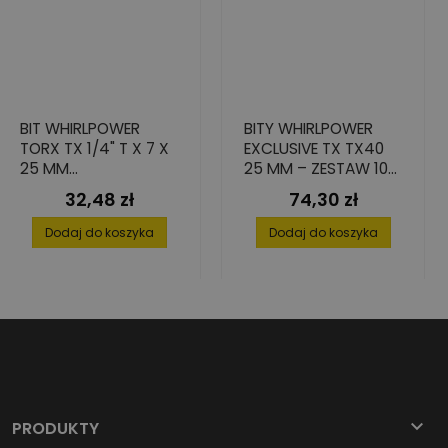
BIT WHIRLPOWER
BITY WHIRLPOWER
TORX TX 1/4" T X 7 X
EXCLUSIVE TX TX40
25 MM
25 MM – ZESTAW 10
RADEŁKOWANE
SZT.
32,48 zł
74,30 zł
Cena
Cena
KOŃCÓWKI RSC - 10
SZT.
Dodaj do koszyka
Dodaj do koszyka

PRODUKTY