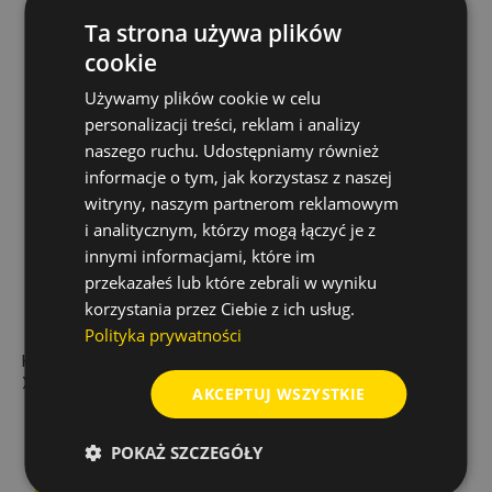
Ta strona używa plików
cookie
Używamy plików cookie w celu
personalizacji treści, reklam i analizy
naszego ruchu. Udostępniamy również
informacje o tym, jak korzystasz z naszej
witryny, naszym partnerom reklamowym
i analitycznym, którzy mogą łączyć je z
innymi informacjami, które im
przekazałeś lub które zebrali w wyniku
korzystania przez Ciebie z ich usług.
Polityka prywatności
KLUCZ NASADOWY, 7
BIT WHIRLPOWER
X 45 MM, 1/4"
TORX TX27 1/4''
AKCEPTUJ WSZYSTKIE
WYSOKA TRWAŁOŚĆ
- 10 SZT.
20,48 zł
31,43 zł
Cena
Cena
POKAŻ SZCZEGÓŁY
Dodaj do koszyka
Dodaj do koszyka