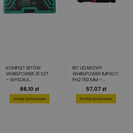
KOMPLET BITÓW
BIT UDAROWY
WHIRLPOWER 31 SZT.
WHIRLPOWER IMPACT
– WYSOKA
PH2 150 MM –
TRWAŁOŚĆ I
WYSOKA TRWAŁOŚĆ I
86,10 zł
57,07 zł
Cena
Cena
PRECYZJA
PRECYZJA
Dodaj do koszyka
Dodaj do koszyka