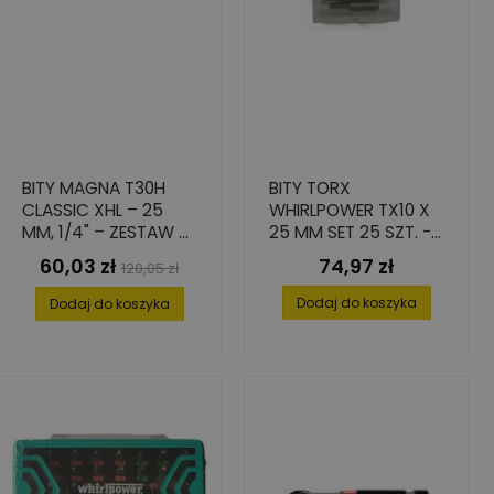
BITY MAGNA T30H
BITY TORX
CLASSIC XHL – 25
WHIRLPOWER TX10 X
MM, 1/4" – ZESTAW 5
25 MM SET 25 SZT. -
SZT.
WYSOKA PRECYZJA I
60,03 zł
74,97 zł
Cena
Cena
Cena
120,05 zł
TWARDOŚĆ
podstawowa
Dodaj do koszyka
Dodaj do koszyka