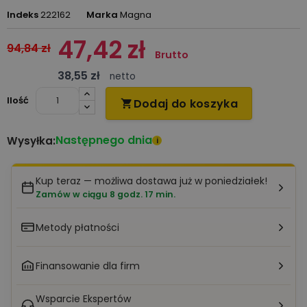
Indeks
222162
Marka
Magna
47,42 zł
94,84 zł
Brutto
38,55 zł
netto
Ilość
Dodaj do koszyka

Następnego dnia
Wysyłka:
i
Kup teraz — możliwa dostawa już w poniedziałek!
Zamów w ciągu 8 godz. 17 min.
Metody płatności
Finansowanie dla firm
Wsparcie Ekspertów