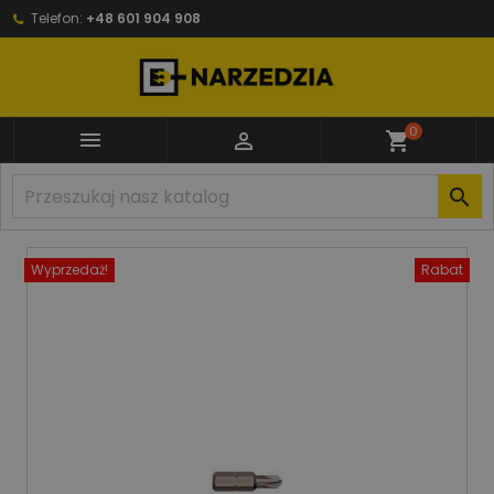
Telefon:
+48 601 904 908
0


shopping_cart

Wyprzedaż!
Rabat