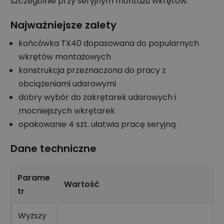
szczególnie przy seryjnym montażu wkrętów.
Najważniejsze zalety
końcówka TX40 dopasowana do popularnych
wkrętów montażowych
konstrukcja przeznaczona do pracy z
obciążeniami udarowymi
dobry wybór do zakrętarek udarowych i
mocniejszych wkrętarek
opakowanie 4 szt. ułatwia pracę seryjną
Dane techniczne
Parame
Wartość
tr
Wyższy