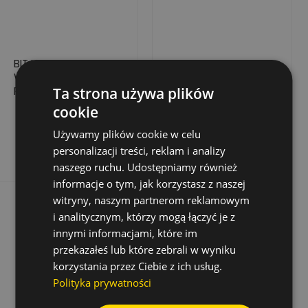
BIT UDAROWY
BITY UDAROWE
WHIRLPOWER IMPACT
WHIRLPOWER IMPACT
PH2 70 MM –
TX40 – 25 MM, STAL
Ta strona używa plików
WYTRZYMAŁY I
S2, 25 SZT.
cookie
28,25 zł
107,71 zł
Cena
Cena
PRECYZYJNY 2 SZT.
Używamy plików cookie w celu
Dodaj do koszyka
Dodaj do koszyka
personalizacji treści, reklam i analizy
naszego ruchu. Udostępniamy również
informacje o tym, jak korzystasz z naszej
witryny, naszym partnerom reklamowym
i analitycznym, którzy mogą łączyć je z
innymi informacjami, które im
przekazałeś lub które zebrali w wyniku
korzystania przez Ciebie z ich usług.
Polityka prywatności