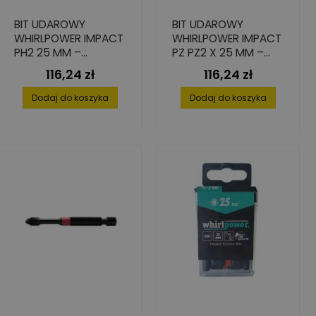
BIT UDAROWY
BIT UDAROWY
WHIRLPOWER IMPACT
WHIRLPOWER IMPACT
PH2 25 MM –
PZ PZ2 X 25 MM –
WYSOKA PRECYZJA,
SET 25 SZT.
116,24 zł
116,24 zł
Cena
Cena
25 SZT.
Dodaj do koszyka
Dodaj do koszyka