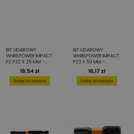
BIT UDAROWY
BIT UDAROWY
WHIRLPOWER IMPACT
WHIRLPOWER IMPACT
PZ PZ2 X 25 MM –
PZ3 X 50 MM –
STAL S2, 4 SZT.
WYSOKA TRWAŁOŚĆ,
19,54 zł
16,17 zł
Cena
Cena
2 SZT.
Dodaj do koszyka
Dodaj do koszyka