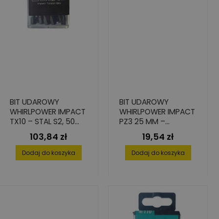
BIT UDAROWY
BIT UDAROWY
WHIRLPOWER IMPACT
WHIRLPOWER IMPACT
TX10 – STAL S2, 50
PZ3 25 MM –
MM, 15 SZT.
WYSOKA TWARDOŚĆ
103,84 zł
19,54 zł
Cena
Cena
I PRECYZJA 4 SZT.
Dodaj do koszyka
Dodaj do koszyka