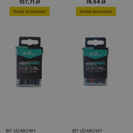
107,71 zł
19,54 zł
Cena
Cena
ZESTAW 25 SZTUK
Dodaj do koszyka
Dodaj do koszyka
BIT UDAROWY
BIT UDAROWY