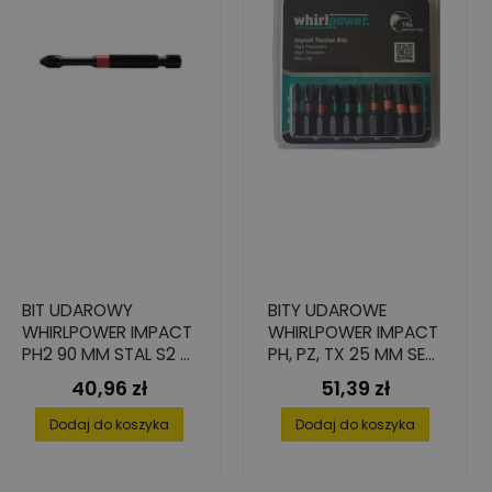
BIT UDAROWY
BITY UDAROWE
WHIRLPOWER IMPACT
WHIRLPOWER IMPACT
PH2 90 MM STAL S2 –
PH, PZ, TX 25 MM SET
2 SZT.
10 SZT.
40,96 zł
51,39 zł
Cena
Cena
Dodaj do koszyka
Dodaj do koszyka