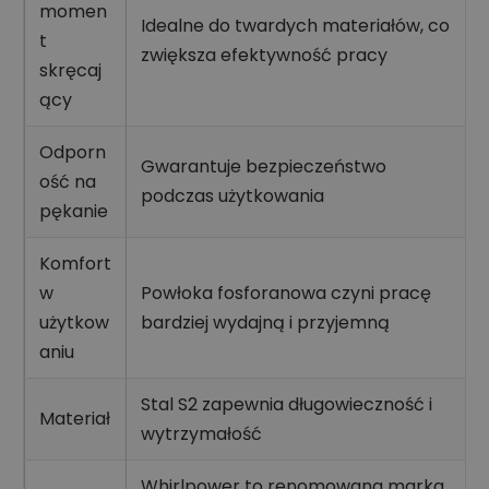
momen
Idealne do twardych materiałów, co
t
zwiększa efektywność pracy
skręcaj
ący
Odporn
Gwarantuje bezpieczeństwo
ość na
podczas użytkowania
pękanie
Komfort
w
Powłoka fosforanowa czyni pracę
użytkow
bardziej wydajną i przyjemną
aniu
Stal S2 zapewnia długowieczność i
Materiał
wytrzymałość
Whirlpower to renomowana marka,