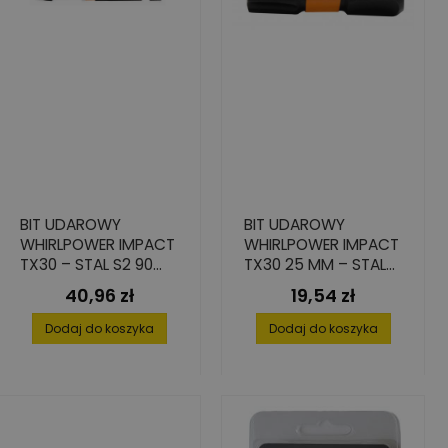
BIT UDAROWY
BIT UDAROWY
WHIRLPOWER IMPACT
WHIRLPOWER IMPACT
TX30 – STAL S2 90
TX30 25 MM – STAL
MM | 2 SZT.
S2, WYSOKA
40,96 zł
19,54 zł
Cena
Cena
PRECYZJA
Dodaj do koszyka
Dodaj do koszyka