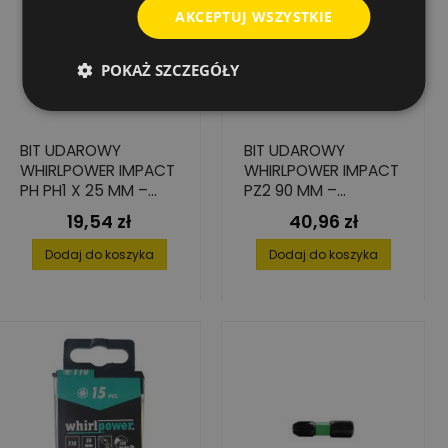
AKCEPTUJ WSZYSTKIE
POKAŻ SZCZEGÓŁY
BIT UDAROWY
BIT UDAROWY
WHIRLPOWER IMPACT
WHIRLPOWER IMPACT
PH PH1 X 25 MM –
PZ2 90 MM –
ZESTAW 4 SZT.
WYTRZYMAŁOŚĆ I
19,54 zł
40,96 zł
Cena
Cena
PRECYZJA – 2 SZT.
Dodaj do koszyka
Dodaj do koszyka