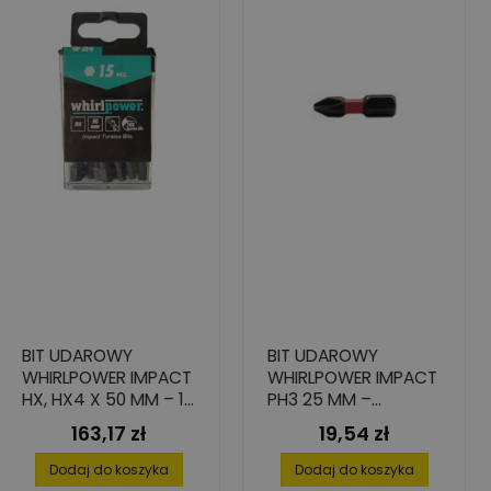
BIT UDAROWY
BIT UDAROWY
WHIRLPOWER IMPACT
WHIRLPOWER IMPACT
HX, HX4 X 50 MM – 15
PH3 25 MM –
SZT.
WYSOKA TRWAŁOŚĆ
163,17 zł
19,54 zł
Cena
Cena
4 SZT.
Dodaj do koszyka
Dodaj do koszyka