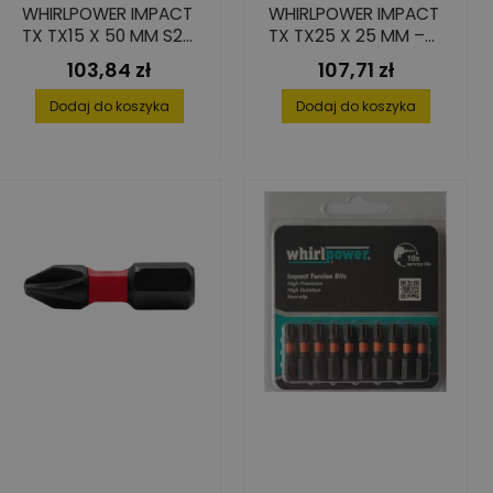
WHIRLPOWER IMPACT
WHIRLPOWER IMPACT
TX TX15 X 50 MM S2
TX TX25 X 25 MM –
– ZESTAW 15 SZT.
25 SZT.
103,84 zł
107,71 zł
Cena
Cena
Dodaj do koszyka
Dodaj do koszyka