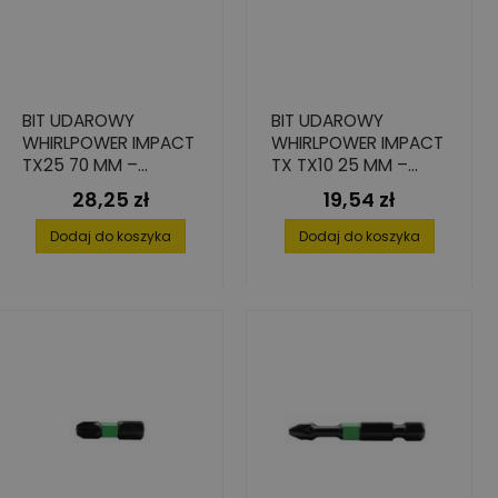
BIT UDAROWY
BIT UDAROWY
WHIRLPOWER IMPACT
WHIRLPOWER IMPACT
TX25 70 MM –
TX TX10 25 MM –
TRWAŁOŚĆ 7X
STAL S2, 4 SZT.
28,25 zł
19,54 zł
Cena
Cena
LEPSZA
Dodaj do koszyka
Dodaj do koszyka