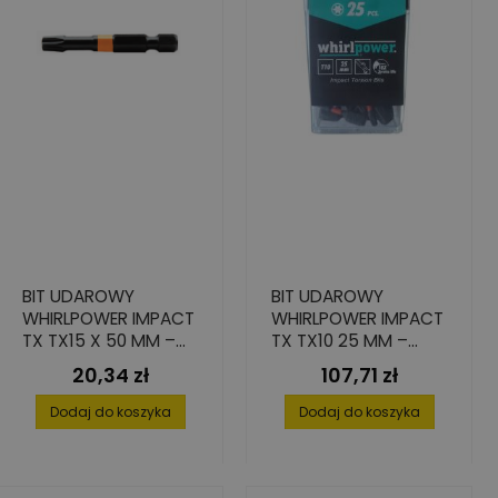
BIT UDAROWY
BIT UDAROWY
WHIRLPOWER IMPACT
WHIRLPOWER IMPACT
TX TX15 X 50 MM –
TX TX10 25 MM –
STAL S2, 2 SZT.
ZESTAW 25 SZTUK
20,34 zł
107,71 zł
Cena
Cena
Dodaj do koszyka
Dodaj do koszyka