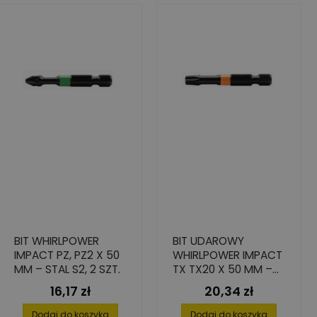
BIT WHIRLPOWER
BIT UDAROWY
IMPACT PZ, PZ2 X 50
WHIRLPOWER IMPACT
MM – STAL S2, 2 SZT.
TX TX20 X 50 MM –
WYSOKA PRECYZJA I
16,17 zł
20,34 zł
Cena
Cena
ODPORNOŚĆ NA
PĘKANIE
Dodaj do koszyka
Dodaj do koszyka