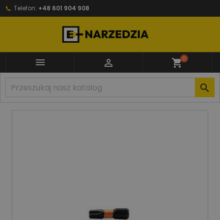
Telefon:
+48 601 904 908
0


shopping_cart
