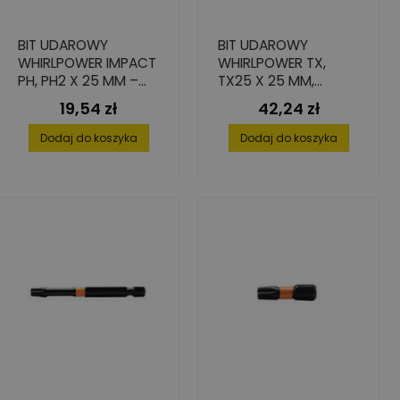
BIT UDAROWY
BIT UDAROWY
WHIRLPOWER IMPACT
WHIRLPOWER TX,
PH, PH2 X 25 MM –
TX25 X 25 MM,
WYTRZYMAŁOŚĆ 7X
ZESTAW 10 SZT.
19,54 zł
42,24 zł
Cena
Cena
DŁUŻSZA, 4 SZT.
Dodaj do koszyka
Dodaj do koszyka