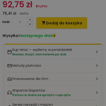
92,75 zł
Brutto
75,41 zł
netto
Ilość
Dodaj do koszyka

Następnego dnia
Wysyłka:
i
Kup teraz — wyślemy w poniedziałek
Możesz złożyć zamówienie już dziś.
Metody płatności
Finansowanie dla firm
Wsparcie Ekspertów
Pomoc w doborze sprzętu i osprzętu
Serwis narzędzi i maszyn