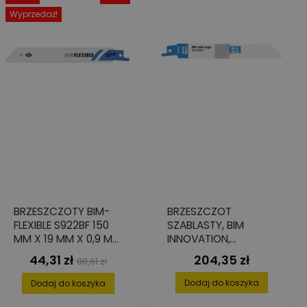
Wyprzedaż!
BRZESZCZOTY BIM-
BRZESZCZOT
FLEXIBLE S922BF 150
SZABLASTY, BIM
MM X 19 MM X 0,9 MM
INNOVATION,
- 5 SZT.
180X0,9X19 (5 SZT.)
44,31 zł
204,35 zł
Cena
Cena
Cena
88,61 zł
podstawowa
Dodaj do koszyka
Dodaj do koszyka