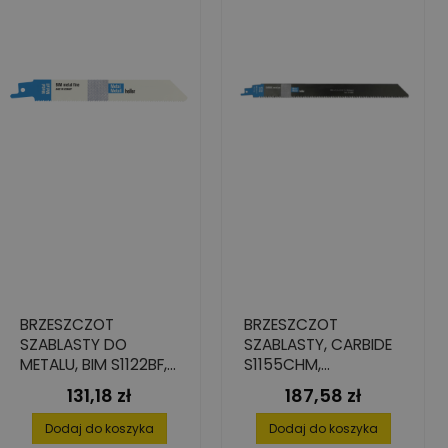
BRZESZCZOT
BRZESZCZOT
SZABLASTY DO
SZABLASTY, CARBIDE
METALU, BIM S1122BF,
S1155CHM,
180X0,9X19 (5 SZT.)
205X1,5X25 (1 SZT.)
131,18 zł
187,58 zł
Cena
Cena
Dodaj do koszyka
Dodaj do koszyka