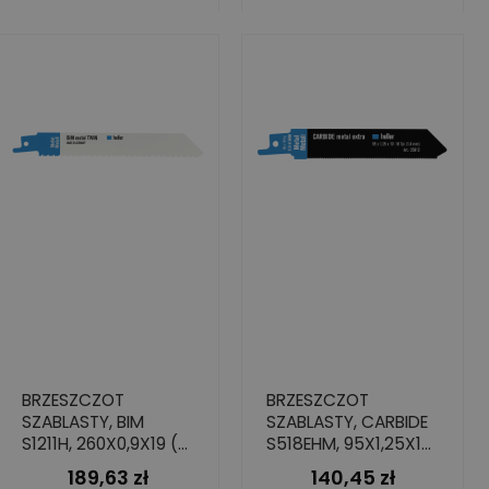
BRZESZCZOT
BRZESZCZOT
SZABLASTY, BIM
SZABLASTY, CARBIDE
S1211H, 260X0,9X19 (5
S518EHM, 95X1,25X19
SZT.)
(2 SZT.)
189,63 zł
140,45 zł
Cena
Cena