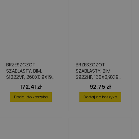
BRZESZCZOT
BRZESZCZOT
SZABLASTY, BIM,
SZABLASTY, BIM
S1222VF, 260X0,9X19
S922HF, 130X0,9X19
(5 SZT.)
(5 SZT.)
172,41 zł
92,75 zł
Cena
Cena
Dodaj do koszyka
Dodaj do koszyka