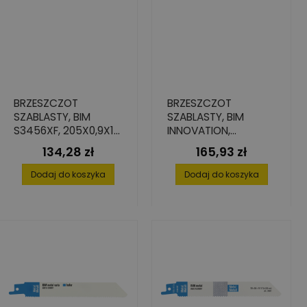
BRZESZCZOT
BRZESZCZOT
SZABLASTY, BIM
SZABLASTY, BIM
S3456XF, 205X0,9X19
INNOVATION,
(5 SZT.)
130X0,9X19 (5 SZT.)
134,28 zł
165,93 zł
Cena
Cena
Dodaj do koszyka
Dodaj do koszyka