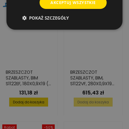
AKCEPTUJ WSZYSTKIE
POKAŻ SZCZEGÓŁY
BRZESZCZOT
BRZESZCZOT
SZABLASTY, BIM
SZABLASTY, BIM,
S1122EF, 180X0,9X19 (5
S1122VF, 280X0,9X19
SZT.)
(25 SZT.)
131,18 zł
615,43 zł
Cena
Cena
Dodaj do koszyka
Dodaj do koszyka
Rabat
-50%