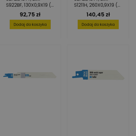
S922BF, 130X0,9X19 (5
S1211H, 260X0,9X19 (5
SZT.)
SZT.)
92,75 zł
140,45 zł
Cena
Cena
Dodaj do koszyka
Dodaj do koszyka