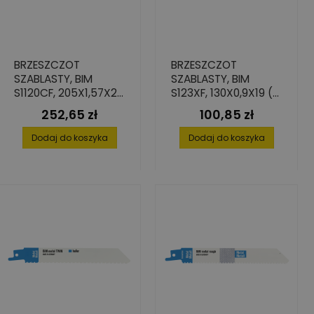
BRZESZCZOT
BRZESZCZOT
SZABLASTY, BIM
SZABLASTY, BIM
S1120CF, 205X1,57X22
S123XF, 130X0,9X19 (5
(5 SZT.)
SZT.)
252,65 zł
100,85 zł
Cena
Cena
Dodaj do koszyka
Dodaj do koszyka