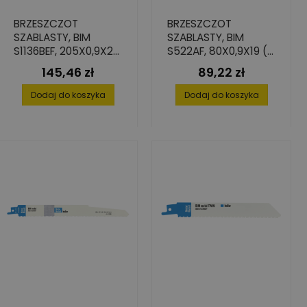
BRZESZCZOT
BRZESZCZOT
SZABLASTY, BIM
SZABLASTY, BIM
S1136BEF, 205X0,9X25
S522AF, 80X0,9X19 (5
(5 SZT.)
SZT.)
145,46 zł
89,22 zł
Cena
Cena
Dodaj do koszyka
Dodaj do koszyka