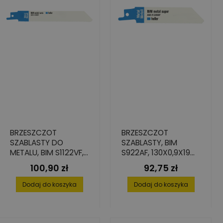
BRZESZCZOT
BRZESZCZOT
SZABLASTY DO
SZABLASTY, BIM
METALU, BIM S1122VF,
S922AF, 130X0,9X19
205X0,9X19 (5 SZT.)
(5 SZT.)
100,90 zł
92,75 zł
Cena
Cena
Dodaj do koszyka
Dodaj do koszyka