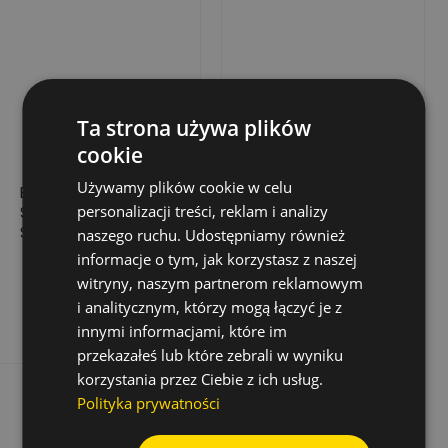
Ta strona używa plików
cookie
Używamy plików cookie w celu
BRZESZCZOT
BRZESZCZOT
personalizacji treści, reklam i analizy
SZABLASTY, CARBIDE
SZABLASTY, BIM,
S955CHM,
S1122BF, 180X0,9X19
naszego ruchu. Udostępniamy również
130X1,5X25 (1 SZT.)
(25 SZT.)
informacje o tym, jak korzystasz z naszej
125,15 zł
453,48 zł
Cena
Cena
witryny, naszym partnerom reklamowym
Dodaj do koszyka
Dodaj do koszyka
i analitycznym, którzy mogą łączyć je z
innymi informacjami, które im
przekazałeś lub które zebrali w wyniku
korzystania przez Ciebie z ich usług.
Polityka prywatności