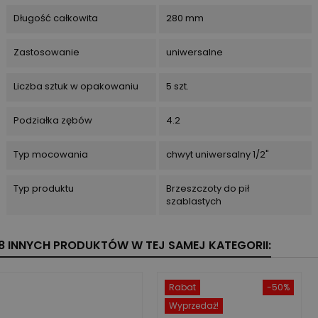
Długość całkowita
280 mm
Zastosowanie
uniwersalne
Liczba sztuk w opakowaniu
5 szt.
Podziałka zębów
4.2
Typ mocowania
chwyt uniwersalny 1/2"
Typ produktu
Brzeszczoty do pił
szablastych
8 INNYCH PRODUKTÓW W TEJ SAMEJ KATEGORII:
Rabat
-50%
Wyprzedaż!