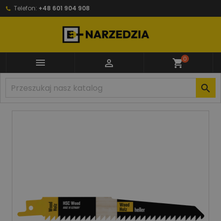
Telefon:
+48 601 904 908
0


shopping_cart
