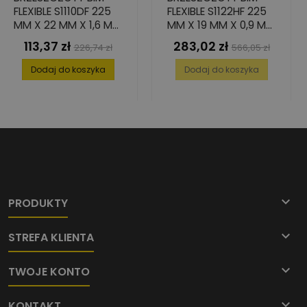
FLEXIBLE S1110DF 225
FLEXIBLE S1122HF 225
MM X 22 MM X 1,6 MM
MM X 19 MM X 0,9 MM
-5 SZT.
-25 SZT.
113,37 zł
283,02 zł
Cena
Cena
Cena
Cena
226,74 zł
566,05 zł
podstawowa
podstawowa
Dodaj do koszyka
Dodaj do koszyka

PRODUKTY

STREFA KLIENTA

TWOJE KONTO

KONTAKT