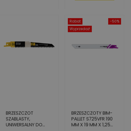
Rabat
-50%
Wyprzedaż!
BRZESZCZOT
BRZESZCZOTY BIM-
SZABLASTY,
PALLET S725VFR 190
UNIWERSALNY DO
MM X 19 MM X 1,25
DREWNA, HCS S644D,
MM - 5 SZT.