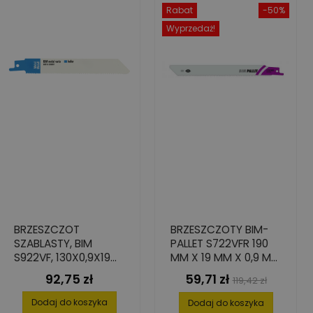
Rabat
-50%
Wyprzedaż!
BRZESZCZOT
BRZESZCZOTY BIM-
SZABLASTY, BIM
PALLET S722VFR 190
S922VF, 130X0,9X19
MM X 19 MM X 0,9 MM
(5 SZT.)
- 5 SZT.
92,75 zł
59,71 zł
Cena
Cena
Cena
119,42 zł
podstawowa
Dodaj do koszyka
Dodaj do koszyka