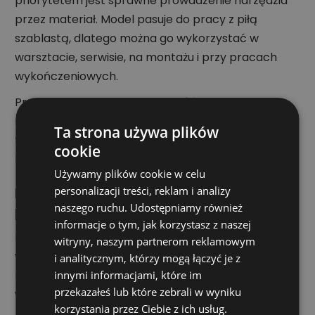
priorytetem jest sprawne prowadzenie narzędzia
przez materiał. Model pasuje do pracy z piłą
szablastą, dlatego można go wykorzystać w
warsztacie, serwisie, na montażu i przy pracach
wykończeniowych.
Przy wyborze brzeszczotu zwróć uwagę na
materiał, podziałkę zębów oraz długość ostrza. W
Ta strona używa plików
tym modelu długość ostrza wynosi 280 mm, a
cookie
liczba zębów na cal to 6.
Używamy plików cookie w celu
personalizacji treści, reklam i analizy
Heller — osprzęt do profesjonalnej
naszego ruchu. Udostępniamy również
pracy
informacje o tym, jak korzystasz z naszej
Marka Heller jest kojarzona z osprzętem do
witryny, naszym partnerom reklamowym
wiercenia i cięcia, tworzonym z myślą o rzemiośle,
i analitycznym, którzy mogą łączyć je z
montażu oraz codziennym użytkowaniu w
innymi informacjami, które im
przekazałeś lub które zebrali w wyniku
warsztacie.
korzystania przez Ciebie z ich usług.