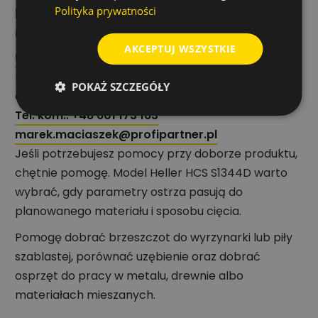
Polityka prywatności
Rekomendacja eksperta działu
narzędzi i akcesoriów
AKCEPTUJ WSZYSTKIE
Marek Maciaszek
Ekspert działu narzędzi, elektronarzędzi i
POKAŻ SZCZEGÓŁY
akcesoriów
Tel. kom.: +48 601 173 163
marek.maciaszek@profipartner.pl
Jeśli potrzebujesz pomocy przy doborze produktu,
chętnie pomogę. Model Heller HCS S1344D warto
wybrać, gdy parametry ostrza pasują do
planowanego materiału i sposobu cięcia.
Pomogę dobrać brzeszczot do wyrzynarki lub piły
szablastej, porównać uzębienie oraz dobrać
osprzęt do pracy w metalu, drewnie albo
materiałach mieszanych.