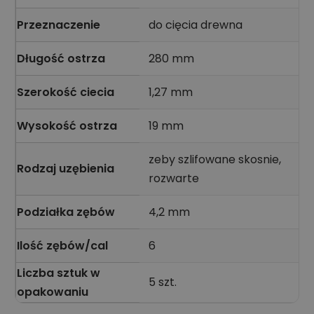
Przeznaczenie
do cięcia drewna
Długość ostrza
280 mm
Szerokość ciecia
1,27 mm
Wysokość ostrza
19 mm
zeby szlifowane skosnie,
Rodzaj uzębienia
rozwarte
Podziałka zębów
4,2 mm
Ilość zębów/cal
6
Liczba sztuk w
5 szt.
opakowaniu