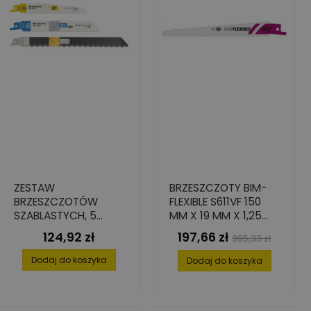
ZESTAW
BRZESZCZOTY BIM-
BRZESZCZOTÓW
FLEXIBLE S611VF 150
SZABLASTYCH, 5
MM X 19 MM X 1,25
ELEMENTÓW, HCS, BIM
MM - 25 SZT.
124,92 zł
197,66 zł
Cena
Cena
Cena
395,33 zł
podstawowa
Dodaj do koszyka
Dodaj do koszyka