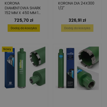
KORONA
KORONA DIA 24X300
DIAMENTOWA SHARK
1/2"
152 MM X 450 MM 1
1/4" DO BETONU
725,70 zł
326,91 zł
Cena
Cena
Dodaj do koszyka
Dodaj do koszyka
Nowy