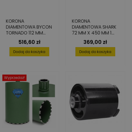
KORONA
KORONA
DIAMENTOWA BYCON
DIAMENTOWA SHARK
TORNADO 112 MM
72 MM X 450 MM 1
450 MM 1 1/4" UNC
1/4" DO BETONU
516,60 zł
369,00 zł
Cena
Cena
Dodaj do koszyka
Dodaj do koszyka
Wyprzedaż!