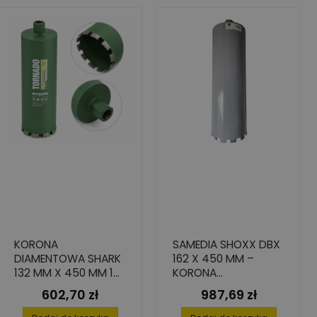
KORONA
SAMEDIA SHOXX DBX
DIAMENTOWA SHARK
162 X 450 MM –
132 MM X 450 MM 1
KORONA
1/4" DO BETONU
DIAMENTOWA DO
602,70 zł
987,69 zł
Cena
Cena
BETONU I ŻELBETU