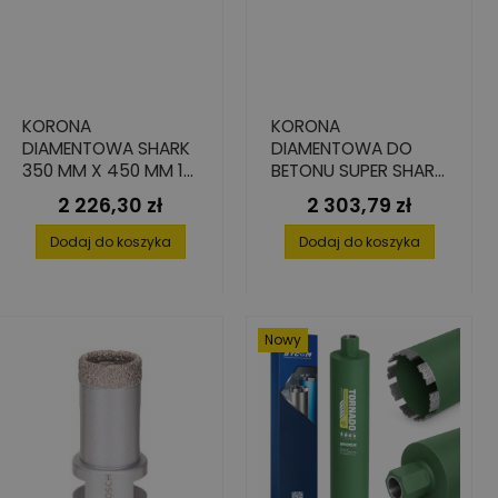
KORONA
KORONA
DIAMENTOWA SHARK
DIAMENTOWA DO
350 MM X 450 MM 1
BETONU SUPER SHARK
1/4" DO BETONU
450 X 450 MM 1 1/4
2 226,30 zł
2 303,79 zł
Cena
Cena
CALA
Dodaj do koszyka
Dodaj do koszyka
Nowy