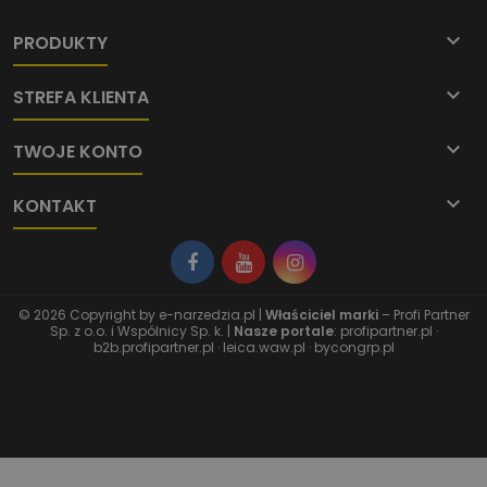

PRODUKTY

STREFA KLIENTA

TWOJE KONTO

KONTAKT
© 2026 Copyright by
e-narzedzia.pl
|
Właściciel marki
– Profi Partner
Sp. z o.o. i Wspólnicy Sp. k. |
Nasze portale
:
profipartner.pl
·
b2b.profipartner.pl
·
leica.waw.pl
·
bycongrp.pl