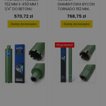
152 MM X 450 MM 1
DIAMENTOWA BYCON
1/4" DO BETONU
TORNADO 162 MM
450 MM 1 1/4" UNC
570,72 zł
768,75 zł
Cena
Cena
Dodaj do koszyka
Dodaj do koszyka
Wyprzedaż!