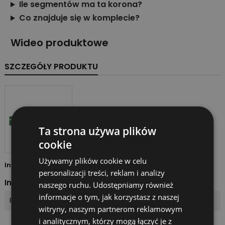
Ile segmentów ma ta korona?
Co znajduje się w komplecie?
Wideo produktowe
SZCZEGÓŁY PRODUKTU
Ta strona używa plików
cookie
Używamy plików cookie w celu
Indeks
2010180
personalizacji treści, reklam i analizy
Indeksy
naszego ruchu. Udostępniamy również
informacje o tym, jak korzystasz z naszej
EAN13
5907190810424
witryny, naszym partnerom reklamowym
i analitycznym, którzy mogą łączyć je z