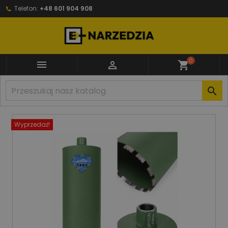
Telefon:
+48 601 904 908
0


shopping_cart

Wyprzedaż!