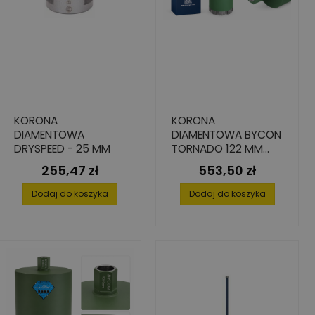
KORONA
KORONA
DIAMENTOWA
DIAMENTOWA BYCON
DRYSPEED - 25 MM
TORNADO 122 MM
450 MM 1 1/4" UNC
255,47 zł
553,50 zł
Cena
Cena
Dodaj do koszyka
Dodaj do koszyka