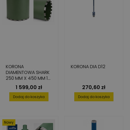
KORONA
KORONA DIA D12
DIAMENTOWA SHARK
250 MM X 450 MM 1
1/4" DO BETONU
1 599,00 zł
270,60 zł
Cena
Cena
Dodaj do koszyka
Dodaj do koszyka
Nowy