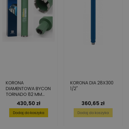
KORONA
KORONA DIA 28X300
DIAMENTOWA BYCON
1/2"
TORNADO 82 MM
450 MM 1 1/4" UNC
430,50 zł
360,65 zł
Cena
Cena
Dodaj do koszyka
Dodaj do koszyka