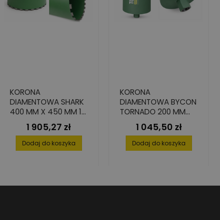
KORONA
KORONA
DIAMENTOWA SHARK
DIAMENTOWA BYCON
400 MM X 450 MM 1
TORNADO 200 MM
1/4" DO BETONU
450 MM 1 1/4" UNC
1 905,27 zł
1 045,50 zł
Cena
Cena
Dodaj do koszyka
Dodaj do koszyka