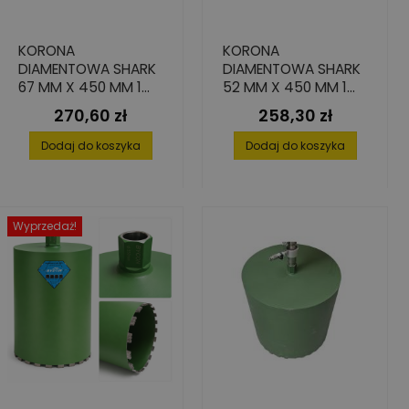
KORONA
KORONA
DIAMENTOWA SHARK
DIAMENTOWA SHARK
67 MM X 450 MM 1
52 MM X 450 MM 1
1/4" DO BETONU
1/4" DO BETONU
270,60 zł
258,30 zł
Cena
Cena
Dodaj do koszyka
Dodaj do koszyka
Wyprzedaż!