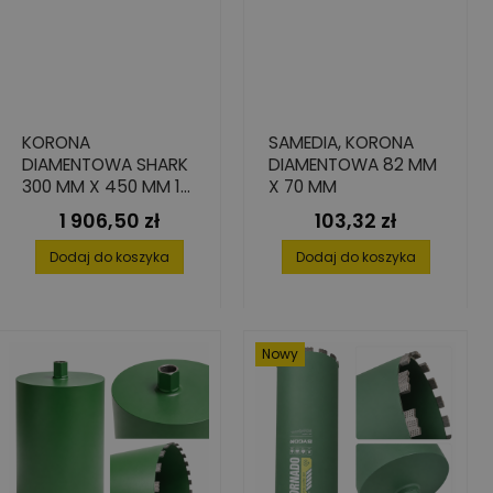
KORONA
SAMEDIA, KORONA
DIAMENTOWA SHARK
DIAMENTOWA 82 MM
300 MM X 450 MM 1
X 70 MM
1/4" DO BETONU
1 906,50 zł
103,32 zł
Cena
Cena
Dodaj do koszyka
Dodaj do koszyka
Nowy