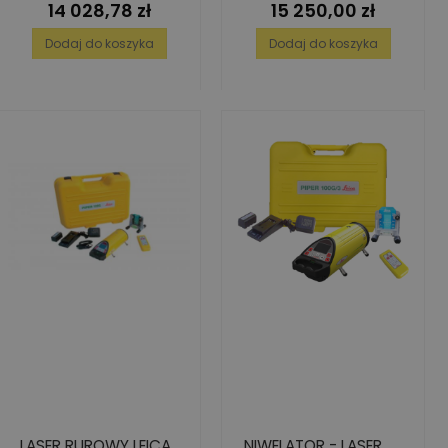
14 028,78 zł
15 250,00 zł
Cena
Cena
UKŁADANIA RUR
KANALIZACYJNYCH
KANALIZACYJNYCH
Dodaj do koszyka
Dodaj do koszyka
LASER RUROWY LEICA
NIWELATOR - LASER