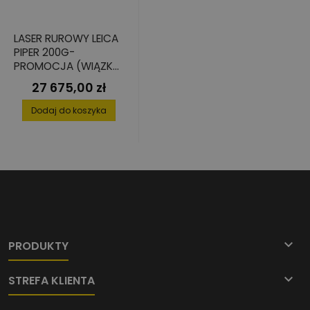
LASER RUROWY LEICA
PIPER 200G-
PROMOCJA (WIĄZKA
ZIELONA) DO
27 675,00 zł
Cena
UKŁADANIA RUR
KANALIZACYJNYCH
Dodaj do koszyka

PRODUKTY

STREFA KLIENTA