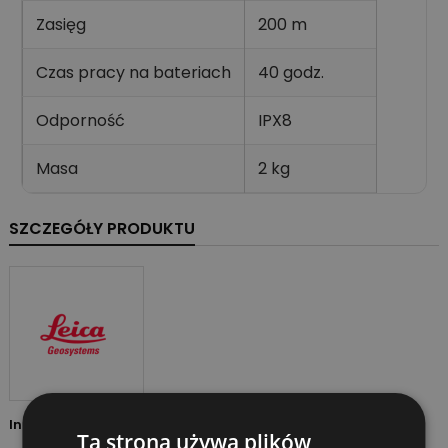
Zasięg
200 m
Czas pracy na bateriach
40 godz.
Odporność
IPX8
Masa
2 kg
SZCZEGÓŁY PRODUKTU
Indeks
748710
Ta strona używa plików