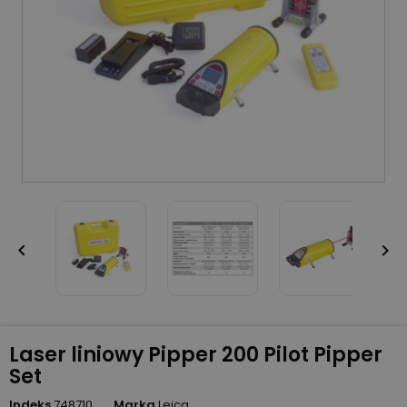


Laser liniowy Pipper 200 Pilot Pipper
Set
Indeks
748710
Marka
Leica