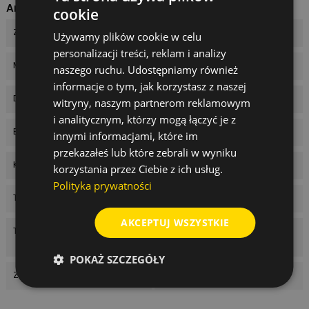
Arkusz danych
cookie
Zasięg pracy
200 m
Używamy plików cookie w celu
personalizacji treści, reklam i analizy
Model
748710
naszego ruchu. Udostępniamy również
informacje o tym, jak korzystasz z naszej
Dokładność
1,6 mm
witryny, naszym partnerom reklamowym
i analitycznym, którzy mogą łączyć je z
Elementy zestawu
baterie
innymi informacjami, które im
przekazałeś lub które zebrali w wyniku
Kolor wiązki
czerwona
korzystania przez Ciebie z ich usług.
Polityka prywatności
Typ lasera
liniowy
AKCEPTUJ WSZYSTKIE
Typ produktu
Lasery krzyżowe / liniowe /
punktowe
POKAŻ SZCZEGÓŁY
Zasilanie
Li-Ion