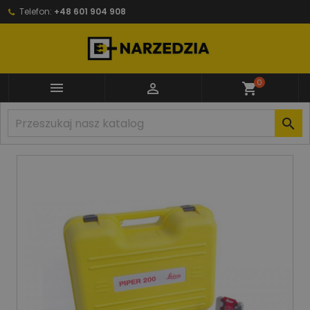
Telefon:
+48 601 904 908
0


shopping_cart
