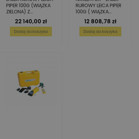
PIPER 100G (WIĄZKA
RUROWY LEICA PIPER
ZIELONA) Z
100G ( WIĄZKA
AKCESORIAMI
ZIELONA) DO
22 140,00 zł
12 808,78 zł
Cena
Cena
UKŁADANIA RUR
KANALIZACYJNYCH
Dodaj do koszyka
Dodaj do koszyka