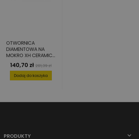
OTWORNICA
DIAMENTOWA NA
MOKRO XH CERAMICS
54 MM
140,70 zł
Cena
Cena
281,39 zł
podstawowa
Dodaj do koszyka

PRODUKTY