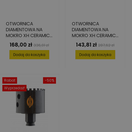
OTWORNICA
OTWORNICA
DIAMENTOWA NA
DIAMENTOWA NA
MOKRO XH CERAMICS
MOKRO XH CERAMICS
68 MM
60 MM
168,00 zł
143,81 zł
Cena
Cena
Cena
Cena
336,01 zł
287,62 zł
podstawowa
podstawowa
Dodaj do koszyka
Dodaj do koszyka
Rabat
-50%
Wyprzedaż!