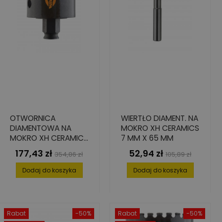
OTWORNICA
WIERTŁO DIAMENT. NA
DIAMENTOWA NA
MOKRO XH CERAMICS
MOKRO XH CERAMICS
7 MM X 65 MM
70 MM
177,43 zł
52,94 zł
Cena
Cena
Cena
Cena
354,86 zł
105,89 zł
podstawowa
podstawowa
Dodaj do koszyka
Dodaj do koszyka
Rabat
-50%
Rabat
-50%