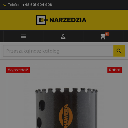
Telefon:
+48 601 904 908
0


shopping_cart

Wyprzedaż!
Rabat