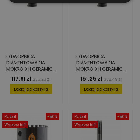
OTWORNICA
OTWORNICA
DIAMENTOWA NA
DIAMENTOWA NA
MOKRO XH CERAMICS
MOKRO XH CERAMICS
44 MM
64 MM
117,61 zł
151,25 zł
Cena
Cena
Cena
Cena
235,23 zł
302,49 zł
podstawowa
podstawowa
Dodaj do koszyka
Dodaj do koszyka
Rabat
-50%
Rabat
-50%
Wyprzedaż!
Wyprzedaż!