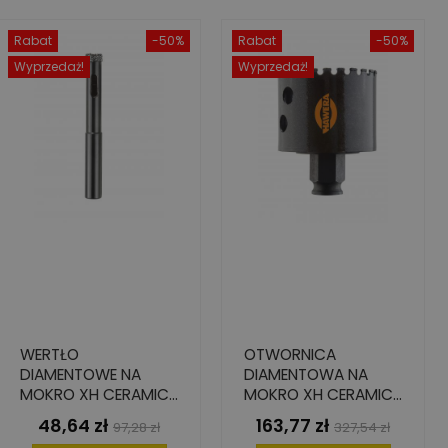
Rabat
-50%
Rabat
-50%
Wyprzedaż!
Wyprzedaż!
WERTŁO
OTWORNICA
DIAMENTOWE NA
DIAMENTOWA NA
MOKRO XH CERAMICS
MOKRO XH CERAMICS
5 MM X 65 MM
67 MM
48,64 zł
163,77 zł
Cena
Cena
Cena
Cena
97,28 zł
327,54 zł