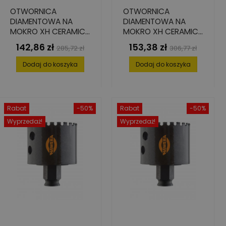
OTWORNICA
OTWORNICA
DIAMENTOWA NA
DIAMENTOWA NA
MOKRO XH CERAMICS
MOKRO XH CERAMICS
57 MM
65 MM
142,86 zł
153,38 zł
Cena
Cena
Cena
Cena
285,72 zł
306,77 zł
podstawowa
podstawowa
Dodaj do koszyka
Dodaj do koszyka
Rabat
-50%
Rabat
-50%
Wyprzedaż!
Wyprzedaż!