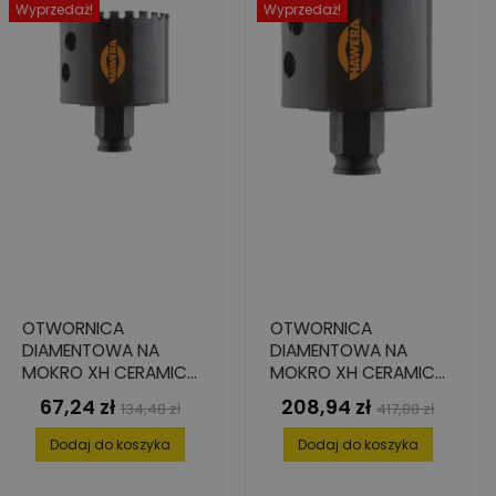
Wyprzedaż!
Wyprzedaż!
OTWORNICA
OTWORNICA
DIAMENTOWA NA
DIAMENTOWA NA
MOKRO XH CERAMICS
MOKRO XH CERAMICS
19 MM
79 MM
67,24 zł
208,94 zł
Cena
Cena
Cena
Cena
134,48 zł
417,88 zł
podstawowa
podstawowa
Dodaj do koszyka
Dodaj do koszyka