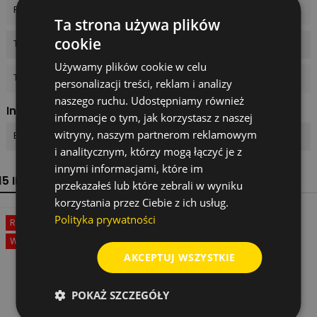
Rodzaj pracy
na mokro, cięcie
Ta strona używa plików
cookie
Typ mocowania
Power-Change
Używamy plików cookie w celu
Typ produktu
Otwornica
personalizacji treści, reklam i analizy
naszego ruchu. Udostępniamy również
Indeksy
informacje o tym, jak korzystasz z naszej
witryny, naszym partnerom reklamowym
EAN13
3165140489270
i analitycznym, którzy mogą łączyć je z
innymi informacjami, które im
15 INNYCH PRODUKTÓW W TEJ SAMEJ KATEGORII:
przekazałeś lub które zebrali w wyniku
korzystania przez Ciebie z ich usług.
Polityka prywatności
Rabat
-50%
Rabat
-50%
Wyprzedaż!
Wyprzedaż!
AKCEPTUJ WSZYSTKIE
POKAŻ SZCZEGÓŁY