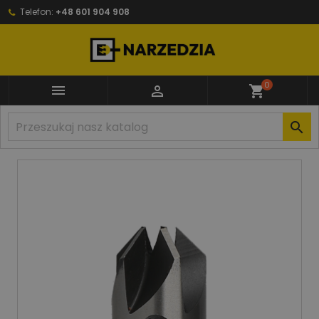
Telefon:
+48 601 904 908
0


shopping_cart
