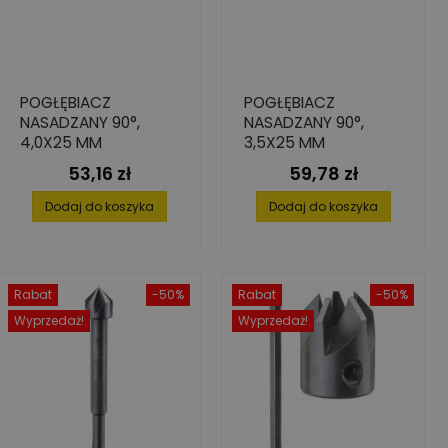
POGŁĘBIACZ
POGŁĘBIACZ
NASADZANY 90°,
NASADZANY 90°,
4,0X25 MM
3,5X25 MM
53,16 zł
59,78 zł
Cena
Cena
Dodaj do koszyka
Dodaj do koszyka
Rabat
-50%
Rabat
-50%
Wyprzedaż!
Wyprzedaż!