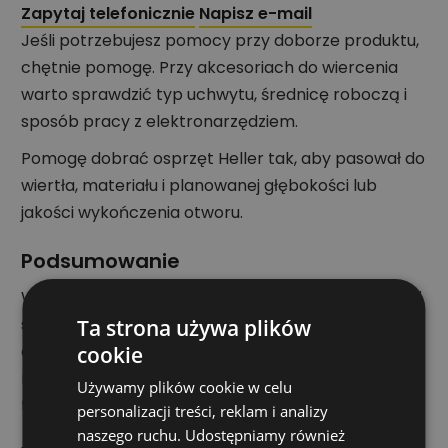
Zapytaj telefonicznie
Napisz e-mail
Jeśli potrzebujesz pomocy przy doborze produktu,
chętnie pomogę. Przy akcesoriach do wiercenia
warto sprawdzić typ uchwytu, średnicę roboczą i
sposób pracy z elektronarzędziem.
Pomogę dobrać osprzęt Heller tak, aby pasował do
wiertła, materiału i planowanej głębokości lub
jakości wykończenia otworu.
Podsumowanie
Wybierz Pogłębiacz nasadzany 90°, 6,0x25 mm, jeśli
szukasz osprzętu Heller dopasowanego do pracy w
Ta strona używa plików
drewnie, szalunkach lub zastosowaniach
cookie
montażowych zgodnie z podanymi parametrami
Używamy plików cookie w celu
technicznymi.
personalizacji treści, reklam i analizy
naszego ruchu. Udostępniamy również