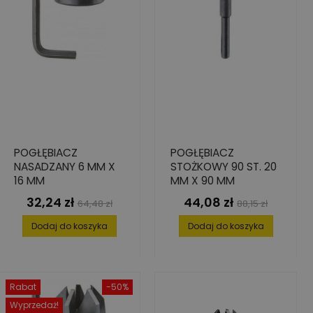
POGŁĘBIACZ
POGŁĘBIACZ
NASADZANY 6 MM X
STOŻKOWY 90 ST. 20
16 MM
MM X 90 MM
32,24 zł
44,08 zł
Cena
Cena
Cena
Cena
64,48 zł
88,15 zł
podstawowa
podstawowa
Dodaj do koszyka
Dodaj do koszyka
Rabat
-50%
Wyprzedaż!