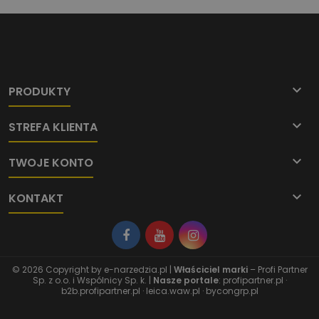

PRODUKTY

STREFA KLIENTA

TWOJE KONTO

KONTAKT
© 2026 Copyright by
e-narzedzia.pl
|
Właściciel marki
– Profi Partner
Sp. z o.o. i Wspólnicy Sp. k. |
Nasze portale
:
profipartner.pl
·
b2b.profipartner.pl
·
leica.waw.pl
·
bycongrp.pl