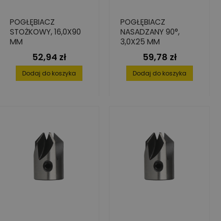
POGŁĘBIACZ
POGŁĘBIACZ
STOŻKOWY, 16,0X90
NASADZANY 90°,
MM
3,0X25 MM
52,94 zł
59,78 zł
Cena
Cena
Dodaj do koszyka
Dodaj do koszyka