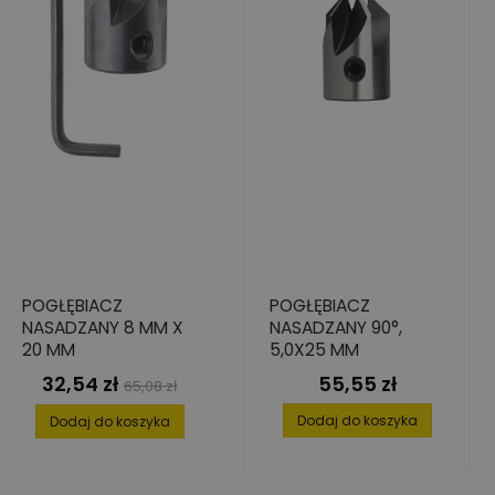
POGŁĘBIACZ
POGŁĘBIACZ
NASADZANY 8 MM X
NASADZANY 90°,
20 MM
5,0X25 MM
32,54 zł
55,55 zł
Cena
Cena
Cena
65,08 zł
podstawowa
Dodaj do koszyka
Dodaj do koszyka