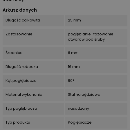
Arkusz danych
Długość całkowita
25 mm
Zastosowanie
pogłębianie i fazowanie
otworów pod śruby
Średnica
6 mm
Długość robocza
16 mm
Kąt pogłębiacza
90°
Materiał wykonania
Stal narzędziowa
Typ pogłębiacza
nasadzany
Typ produktu
Pogłębiacze