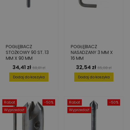
POGŁĘBIACZ
POGŁĘBIACZ
STOŻKOWY 90 ST. 13
NASADZANY 3 MM X
MM X 90 MM
16 MM
34,41 zł
32,54 zł
Cena
Cena
Cena
Cena
68,81 zł
65,08 zł
podstawowa
podstawowa
Dodaj do koszyka
Dodaj do koszyka
Rabat
-50%
Rabat
-50%
Wyprzedaż!
Wyprzedaż!