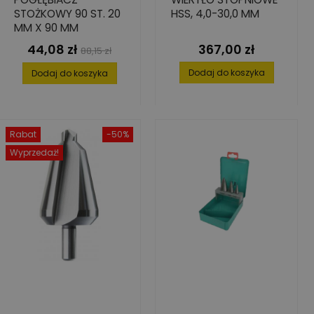
STOŻKOWY 90 ST. 20
HSS, 4,0-30,0 MM
MM X 90 MM
44,08 zł
367,00 zł
Cena
Cena
Cena
88,15 zł
podstawowa
Dodaj do koszyka
Dodaj do koszyka
Rabat
-50%
Wyprzedaż!