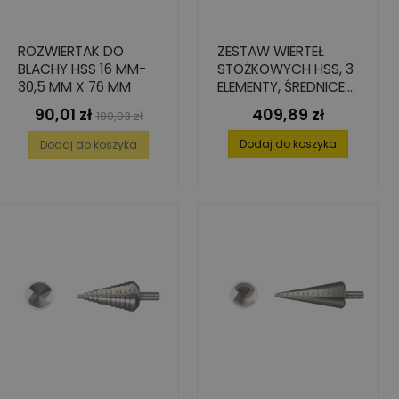
ROZWIERTAK DO
ZESTAW WIERTEŁ
BLACHY HSS 16 MM-
STOŻKOWYCH HSS, 3
30,5 MM X 76 MM
ELEMENTY, ŚREDNICE:
1/2/3
90,01 zł
409,89 zł
Cena
Cena
Cena
180,03 zł
podstawowa
Dodaj do koszyka
Dodaj do koszyka