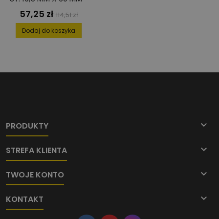
57,25 zł
Cena
Cena
114,51 zł
podstawowa
Dodaj do koszyka

PRODUKTY

STREFA KLIENTA

TWOJE KONTO

KONTAKT