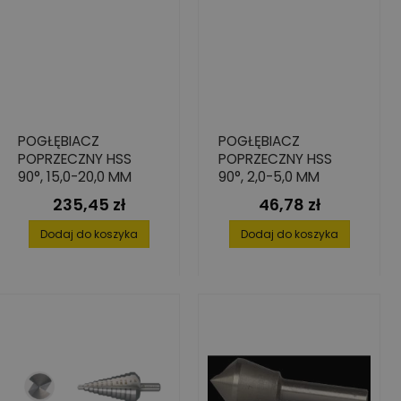
POGŁĘBIACZ
POGŁĘBIACZ
POPRZECZNY HSS
POPRZECZNY HSS
90°, 15,0-20,0 MM
90°, 2,0-5,0 MM
235,45 zł
46,78 zł
Cena
Cena
Dodaj do koszyka
Dodaj do koszyka