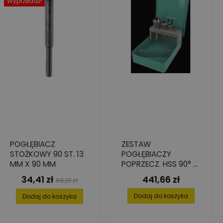
Wyprzedaż!
POGŁĘBIACZ
ZESTAW
STOŻKOWY 90 ST. 13
POGŁĘBIACZY
MM X 90 MM
POPRZECZ. HSS 90° 4
ELEMENT. 2,0-20
34,41 zł
441,66 zł
Cena
Cena
Cena
68,81 zł
podstawowa
Dodaj do koszyka
Dodaj do koszyka