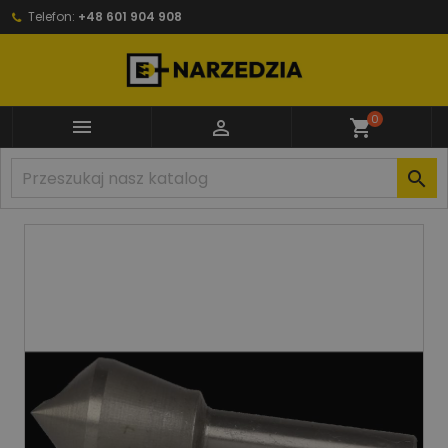
Telefon:
+48 601 904 908
0


shopping_cart
