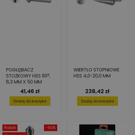
POGŁĘBIACZ
WIERTŁO STOPNIOWE
STOŻKOWY HSS 90°,
HSS 4,0-20,0 MM
8,3 MM X 50 MM
41,46 zł
238,42 zł
Cena
Cena
Dodaj do koszyka
Dodaj do koszyka
Rabat
-50%