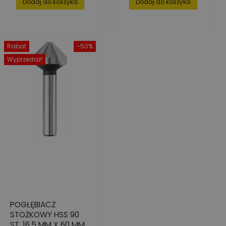
Dodaj do koszyka
Dodaj do koszyka
Rabat
-50%
Wyprzedaż!
POGŁĘBIACZ
STOŻKOWY HSS 90
ST. 16,5 MM X 60 MM