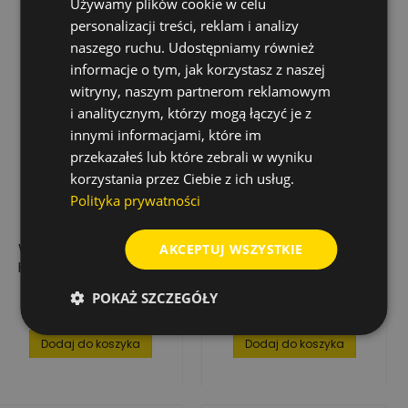
Używamy plików cookie w celu
personalizacji treści, reklam i analizy
naszego ruchu. Udostępniamy również
informacje o tym, jak korzystasz z naszej
witryny, naszym partnerom reklamowym
i analitycznym, którzy mogą łączyć je z
innymi informacjami, które im
przekazałeś lub które zebrali w wyniku
korzystania przez Ciebie z ich usług.
Polityka prywatności
WIERTŁO STOPNIOWE
ZESTAW WIERTEŁ
AKCEPTUJ WSZYSTKIE
HSS 4,0-12,0 MM
STOPNIOWYCH HSS, 3
ELEMENTY, ŚREDNICA:
POKAŻ SZCZEGÓŁY
0.9/1/2 MM
177,17 zł
734,36 zł
Cena
Cena
Dodaj do koszyka
Dodaj do koszyka