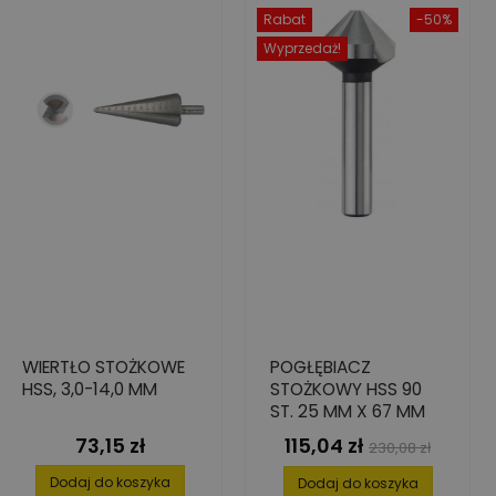
Rabat
-50%
Wyprzedaż!
WIERTŁO STOŻKOWE
POGŁĘBIACZ
HSS, 3,0-14,0 MM
STOŻKOWY HSS 90
ST. 25 MM X 67 MM
73,15 zł
115,04 zł
Cena
Cena
Cena
230,08 zł
podstawowa
Dodaj do koszyka
Dodaj do koszyka