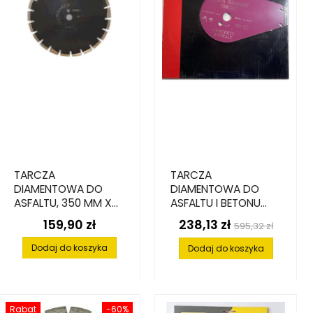
TARCZA
TARCZA
DIAMENTOWA DO
DIAMENTOWA DO
ASFALTU, 350 MM X
ASFALTU I BETONU
20 MM
ZBROJONEGO, 350
159,90 zł
238,13 zł
Cena
Cena
Cena
595,32 zł
MM X 25.4 MM X 3.4
podstawowa
MM X 8 MM
Dodaj do koszyka
Dodaj do koszyka
Rabat
-60%