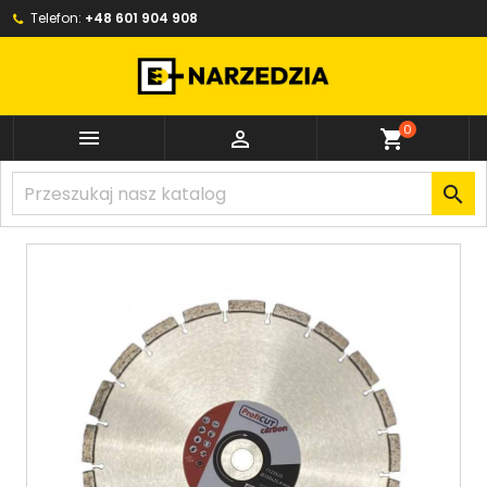
Telefon:
+48 601 904 908
0


shopping_cart
