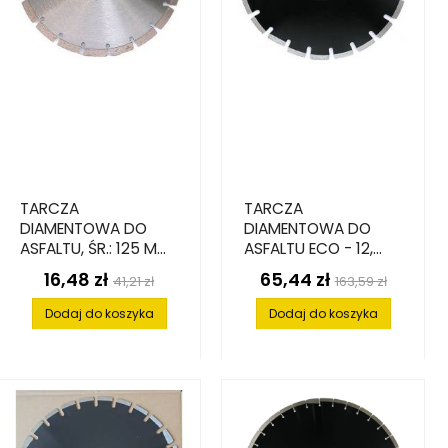
TARCZA
TARCZA
DIAMENTOWA DO
DIAMENTOWA DO
ASFALTU, ŚR.: 125 MM
ASFALTU ECO - 12,
X 22.2 MM, ILOŚĆ SEG:
350 MM X 25.4 MM
16,48 zł
65,44 zł
Cena
Cena
Cena
Cena
41,21 zł
163,59 zł
9
podstawowa
podstawowa
Dodaj do koszyka
Dodaj do koszyka