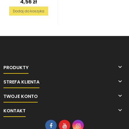
4,56 zł
Cena
Dodaj do koszyka

PRODUKTY

STREFA KLIENTA

TWOJE KONTO

KONTAKT