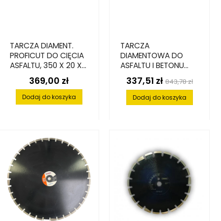
TARCZA DIAMENT.
TARCZA
PROFICUT DO CIĘCIA
DIAMENTOWA DO
ASFALTU, 350 X 20 X
ASFALTU I BETONU
15 MM
ZBROJONEGO, 400
369,00 zł
337,51 zł
Cena
Cena
Cena
843,78 zł
MM X 25.4 MM X 3.4
podstawowa
MM X 8 MM
Dodaj do koszyka
Dodaj do koszyka