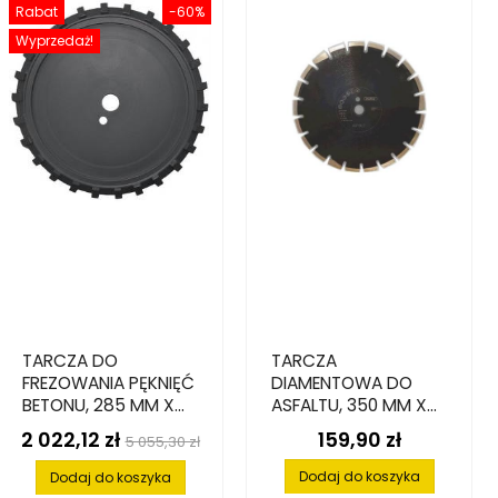
Rabat
-60%
Wyprzedaż!
TARCZA DO
TARCZA
FREZOWANIA PĘKNIĘĆ
DIAMENTOWA DO
BETONU, 285 MM X
ASFALTU, 350 MM X
25.4 MM
25.4 MM
2 022,12 zł
159,90 zł
Cena
Cena
Cena
5 055,30 zł
podstawowa
Dodaj do koszyka
Dodaj do koszyka