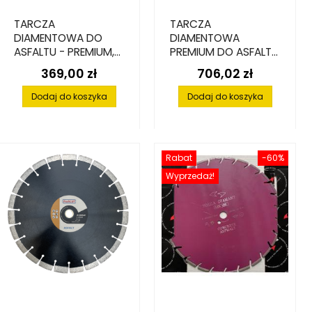
TARCZA
TARCZA
DIAMENTOWA DO
DIAMENTOWA
ASFALTU - PREMIUM,
PREMIUM DO ASFALTU
400 MM X 25.4 MM X
600 X 25,4 X 10 MM
369,00 zł
706,02 zł
Cena
Cena
15 MM
Dodaj do koszyka
Dodaj do koszyka
Rabat
-60%
Wyprzedaż!