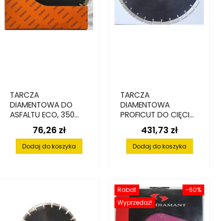
TARCZA
TARCZA
DIAMENTOWA DO
DIAMENTOWA
ASFALTU ECO, 350
PROFICUT DO CIĘCIA
MM X 25.4 MM
ASFALTU, 450 X 25,4
76,26 zł
431,73 zł
Cena
Cena
X 15 MM
Dodaj do koszyka
Dodaj do koszyka
Rabat
-60%
Wyprzedaż!