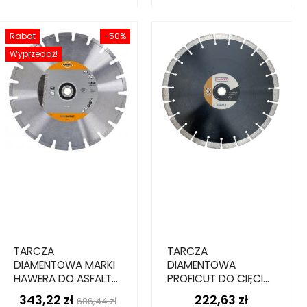
Rabat
-50%
Wyprzedaż!
TARCZA
TARCZA
DIAMENTOWA MARKI
DIAMENTOWA
HAWERA DO ASFALTU
PROFICUT DO CIĘCIA
SUPER, 350 MM X
ASFALTU, 350 X 25,4
343,22 zł
222,63 zł
Cena
Cena
Cena
686,44 zł
20/25.40 MM X 8 MM
X 15 MM