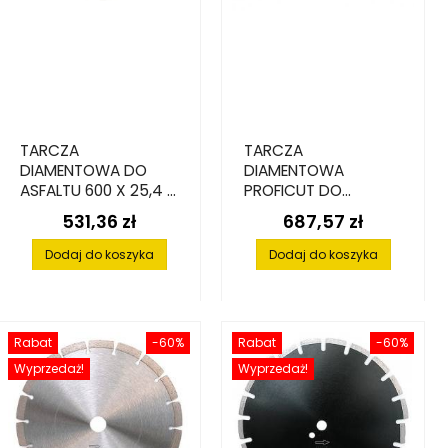
TARCZA
TARCZA
DIAMENTOWA DO
DIAMENTOWA
ASFALTU 600 X 25,4 X
PROFICUT DO
10 MM
ASFALTU PREMIUM,
531,36 zł
687,57 zł
Cena
Cena
450 MM X 25,4 MM
Dodaj do koszyka
Dodaj do koszyka
Rabat
-60%
Rabat
-60%
Wyprzedaż!
Wyprzedaż!