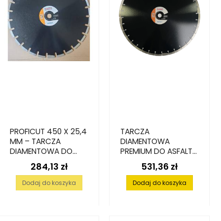
PROFICUT 450 X 25,4
TARCZA
MM – TARCZA
DIAMENTOWA
DIAMENTOWA DO
PREMIUM DO ASFALTU
CIĘCIA ASFALTU
500 X 25,4 X 10 MM
284,13 zł
531,36 zł
Cena
Cena
Dodaj do koszyka
Dodaj do koszyka