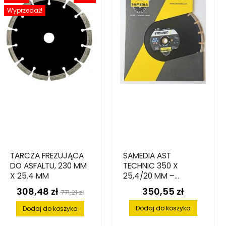
Wyprzedaż!
TARCZA FREZUJĄCA
SAMEDIA AST
DO ASFALTU, 230 MM
TECHNIC 350 X
X 25.4 MM
25,4/20 MM –
TARCZA
308,48 zł
350,55 zł
Cena
Cena
Cena
771,21 zł
DIAMENTOWA DO
podstawowa
CIĘCIA ASFALTU
Dodaj do koszyka
Dodaj do koszyka