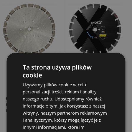
Ta strona używa plików
cookie
Używamy plików cookie w celu
personalizacji treści, reklam i analizy
PROFICUT CARBON
TARCZA
naszego ruchu. Udostępniamy również
PREMIUM TARCZA
DIAMENTOWA
informacje o tym, jak korzystasz z naszej
DIAMENTOWA DO
SAMEDIA AX13 DO
witryny, naszym partnerom reklamowym
BETONU,
CIĘCIA CEGŁY I
688,80 zł
616,23 zł
Cena
Cena
i analitycznym, którzy mogą łączyć je z
350X35,0/25,4, 60
KAMIENIA 350 MM X
innymi informacjami, które im
KW, 6 OTWORÓW
25,4 MM X 3,0 MM X
Dodaj do koszyka
Dodaj do koszyka