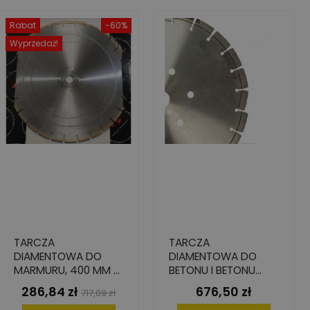
Rabat
-60%
Wyprzedaż!
TARCZA
TARCZA
DIAMENTOWA DO
DIAMENTOWA DO
MARMURU, 400 MM X
BETONU I BETONU
25.4 MM X 3.4 MM X
ZBROJONEGO,
286,84 zł
676,50 zł
Cena
Cena
Cena
717,09 zł
6.5 MM
PREMIUM, 350 MM X
podstawowa