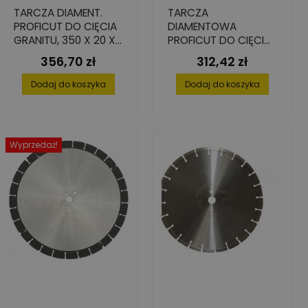
TARCZA DIAMENT.
TARCZA
PROFICUT DO CIĘCIA
DIAMENTOWA
GRANITU, 350 X 20 X
PROFICUT DO CIĘCIA
15 MM
BETONU,
356,70 zł
312,42 zł
Cena
Cena
450X25,4X15 MM
Dodaj do koszyka
Dodaj do koszyka
Wyprzedaż!