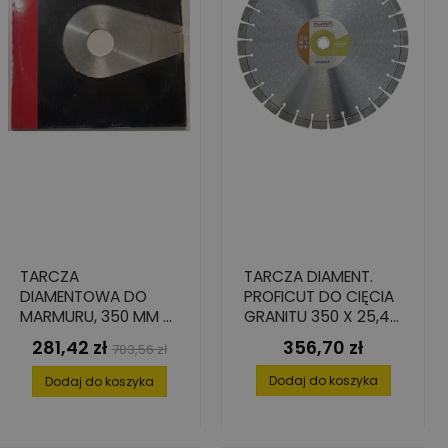
TARCZA
TARCZA DIAMENT.
DIAMENTOWA DO
PROFICUT DO CIĘCIA
MARMURU, 350 MM X
GRANITU 350 X 25,4
40 MM X 3.2 MM X
X 15 MM
281,42 zł
356,70 zł
Cena
Cena
Cena
703,56 zł
6,5 MM
podstawowa
Dodaj do koszyka
Dodaj do koszyka