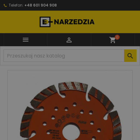
Telefon:
+48 601 904 908
0


shopping_cart
