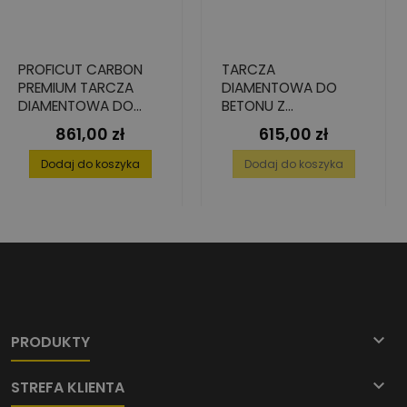
PROFICUT CARBON
TARCZA
PREMIUM TARCZA
DIAMENTOWA DO
DIAMENTOWA DO
BETONU Z
ŚWIEŻEGO BETONU,
PRECYZYJNIE
861,00 zł
615,00 zł
Cena
Cena
400X25,4
UŁOŻONYM
DIAMENTEM, PREMIUM,
Dodaj do koszyka
Dodaj do koszyka
350 MM X 25,4 MM

PRODUKTY

STREFA KLIENTA