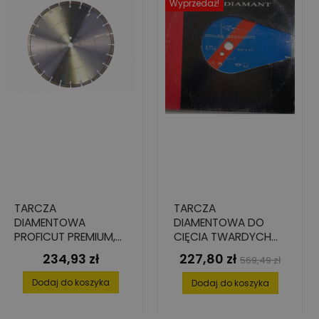
Wyprzedaż!
TARCZA
TARCZA
DIAMENTOWA
DIAMENTOWA DO
PROFICUT PREMIUM,
CIĘCIA TWARDYCH
350 MM X 25,4 MM
MATERIAŁÓW, 350
234,93 zł
227,80 zł
Cena
Cena
Cena
569,49 zł
MM X 25.4 MM X 3
podstawowa
MM X 6.5 MM
Dodaj do koszyka
Dodaj do koszyka