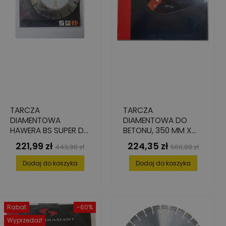
TARCZA
TARCZA
DIAMENTOWA
DIAMENTOWA DO
HAWERA BS SUPER DO
BETONU, 350 MM X
BETONU 180 X 22,2
25.4 MM X 3.2 MM X
221,99 zł
224,35 zł
Cena
Cena
Cena
Cena
443,98 zł
560,88 zł
MM
8 MM
podstawowa
podstawowa
Dodaj do koszyka
Dodaj do koszyka
Rabat
-60%
Wyprzedaż!