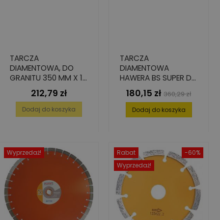
TARCZA
TARCZA
DIAMENTOWA, DO
DIAMENTOWA
GRANITU 350 MM X 10
HAWERA BS SUPER DO
MM / 25,4 MM
BETONU 150 X 22,2
212,79 zł
180,15 zł
Cena
Cena
Cena
360,29 zł
MM
podstawowa
Dodaj do koszyka
Dodaj do koszyka
Wyprzedaż!
Rabat
-60%
Wyprzedaż!