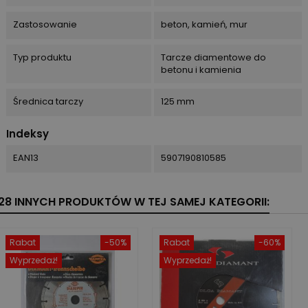
Zastosowanie
beton, kamień, mur
Typ produktu
Tarcze diamentowe do
betonu i kamienia
Średnica tarczy
125 mm
Indeksy
EAN13
5907190810585
28 INNYCH PRODUKTÓW W TEJ SAMEJ KATEGORII:
Rabat
-50%
Rabat
-60%
Wyprzedaż!
Wyprzedaż!