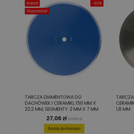
Rabat
-60%
Wyprzedaż!
TARCZA DIAMENTOWA DO
TARCZA
DACHÓWEK I CERAMIKI, 150 MM X
CERAMIK
22.2 MM, SEGMENTY: 2 MM X 7 MM
1,8 MM
27,06 zł
Cena
Cena
67,65 zł
podstawowa
Dodaj do koszyka