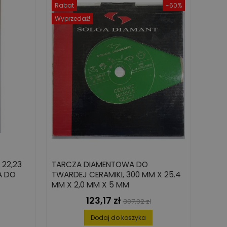
Rabat
-60%
Wyprzedaż!
 22,23
TARCZA DIAMENTOWA DO
A DO
TWARDEJ CERAMIKI, 300 MM X 25.4
MM X 2,0 MM X 5 MM
123,17 zł
Cena
Cena
307,92 zł
podstawowa
Dodaj do koszyka