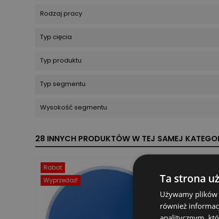
Rodzaj pracy
Typ cięcia
Typ produktu
Typ segmentu
Wysokość segmentu
28 INNYCH PRODUKTÓW W TEJ SAMEJ KATEGOR
Rabat
-60%
Ta strona u
Wyprzedaż!
Używamy plików co
również informac
analitycznym, któ