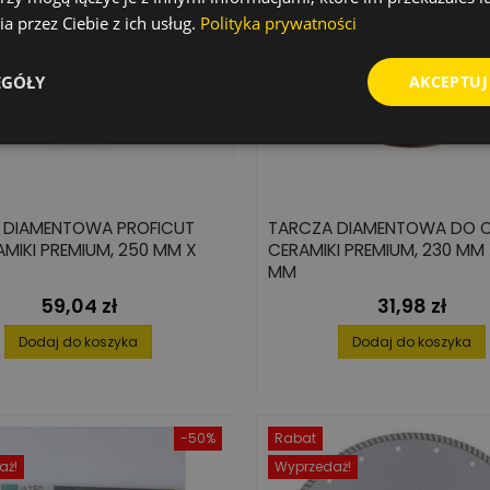
a przez Ciebie z ich usług.
Polityka prywatności
EGÓŁY
AKCEPTUJ
 DIAMENTOWA PROFICUT
TARCZA DIAMENTOWA DO C
MIKI PREMIUM, 250 MM X
CERAMIKI PREMIUM, 230 MM 
MM
59,04 zł
31,98 zł
Cena
Cena
Dodaj do koszyka
Dodaj do koszyka
-50%
Rabat
aż!
Wyprzedaż!