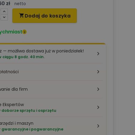
60 zł
netto
Dodaj do koszyka

ychmiast
i
z — możliwa dostawa już w poniedziałek!
ciągu 8 godz. 40 min.
płatności
anie dla firm
e Ekspertów
doborze sprzętu i osprzętu
arzędzi i maszyn
 gwarancyjne i pogwarancyjne