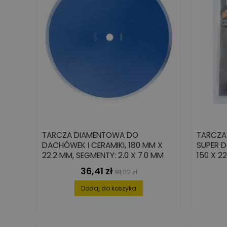
TARCZA DIAMENTOWA DO
TARCZA
DACHÓWEK I CERAMIKI, 180 MM X
SUPER 
22.2 MM, SEGMENTY: 2.0 X 7.0 MM
150 X 2
36,41 zł
Cena
Cena
91,02 zł
podstawowa
Dodaj do koszyka