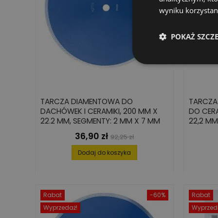
wyniku korzystani
POKAŻ SZCZ
TARCZA DIAMENTOWA DO
TARCZA
DACHÓWEK I CERAMIKI, 200 MM X
DO CERA
22.2 MM, SEGMENTY: 2 MM X 7 MM
22,2 MM
36,90 zł
Cena
Cena
92,25 zł
podstawowa
Dodaj do koszyka
Rabat
-60%
Rabat
Wyprzedaż!
Wyprzed