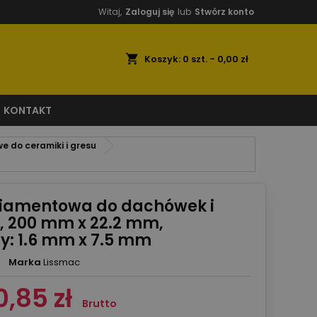
Witaj,
Zaloguj się
lub
Stwórz konto
shopping_cart
Koszyk:
0
szt. - 0,00 zł
KONTAKT
 do ceramiki i gresu
diamentowa do dachówek i
, 200 mm x 22.2 mm,
: 1.6 mm x 7.5 mm
Marka
Lissmac
0,85 zł
Brutto