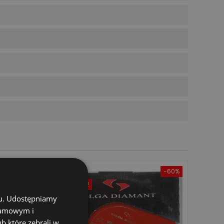
Rabat
-60%
Wyprzedaż!
chu. Udostępniamy
klamowym i
ub które zebrali w