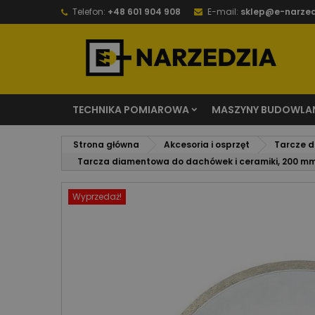
Telefon:
+48 601 904 908
E-mail:
sklep@e-narzed
TECHNIKA POMIAROWA
MASZYNY BUDOWLA
Strona główna
Akcesoria i osprzęt
Tarcze 
Tarcza diamentowa do dachówek i ceramiki, 200 mm 
Wyprzedaż!