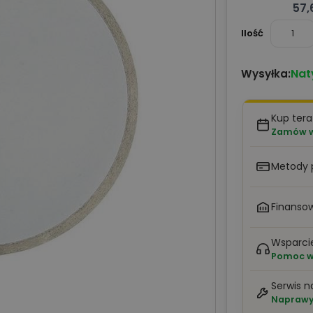
57,
Ilość
Nat
Wysyłka:
Kup tera
Zamów w 
Metody 
Finansow
Wsparci
Pomoc w 
Serwis n
Naprawy