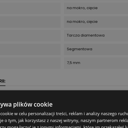
na mokro, cięcie
na mokro, cięcie
Tarcza diamentowa
Segmentowa
7,5 mm
II:
żywa plików cookie
okie w celu personalizacji treści, reklam i analizy naszego ru
je o tym, jak korzystasz z naszej witryny, naszym partnerom re
rzy mogą łączyć je z innymi informacjami, które im przekazałeś l