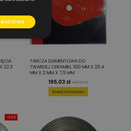
 WSZYSTKIE
IĘCIA
TARCZA DIAMENTOWA DO
X 22.3
TWARDEJ CERAMIKI, 300 MM X 25.4
MM X 2 MM X 7,5 MM
195,03 zł
Cena
Cena
487,57 zł
podstawowa
Dodaj do koszyka
-60%