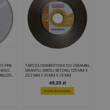
O-FINE
TARCZA DIAMENTOWA DO CERAMIKI,
ZNEGO
GRANITU, GRESU, BETONU, 125 MM X
IKI,125
22.2 MM X 10 MM X 1.6 MM
49,20 zł
Cena
wowa
Dodaj do koszyka