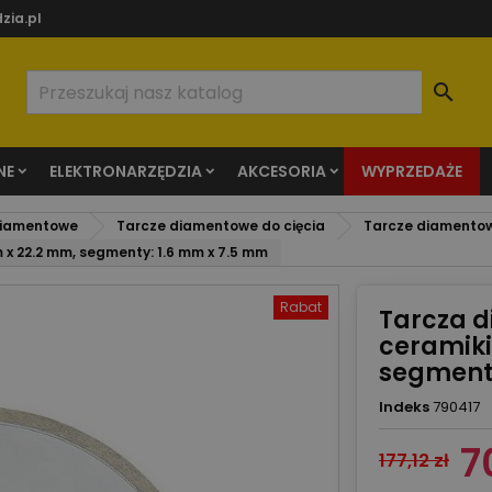
zia.pl

NE
ELEKTRONARZĘDZIA
AKCESORIA
WYPRZEDAŻE
diamentowe
Tarcze diamentowe do cięcia
Tarcze diamentowe
x 22.2 mm, segmenty: 1.6 mm x 7.5 mm
Rabat
Tarcza 
ceramiki
segmenty
Indeks
790417
7
177,12 zł