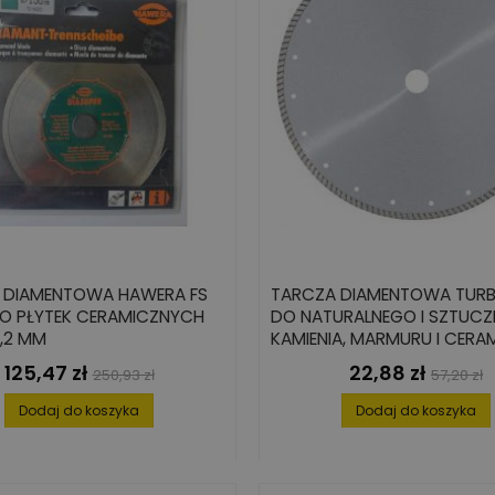
 DIAMENTOWA HAWERA FS
TARCZA DIAMENTOWA TURB
DO PŁYTEK CERAMICZNYCH
DO NATURALNEGO I SZTUC
2,2 MM
KAMIENIA, MARMURU I CERAM
MM X 22.2 MM, SEGMENTY: 1.5 MM X
125,47 zł
22,88 zł
Cena
Cena
Cena
Cena
250,93 zł
57,20 zł
7 MM
podstawowa
podsta
Dodaj do koszyka
Dodaj do koszyka