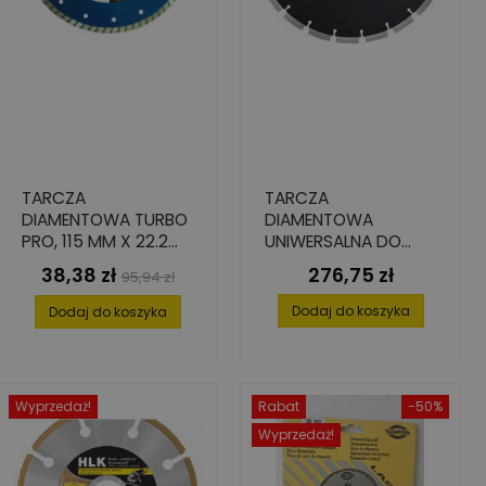
TARCZA
TARCZA
DIAMENTOWA TURBO
DIAMENTOWA
PRO, 115 MM X 22.2
UNIWERSALNA DO
MM X 2.2 MM X 7,5
BETONU I CEGŁY, 350
38,38 zł
276,75 zł
Cena
Cena
Cena
95,94 zł
MM
MM X 25.4 MM X 3.0
podstawowa
MM, ILOŚĆ SEG.: 21
Dodaj do koszyka
Dodaj do koszyka
Wyprzedaż!
Rabat
-50%
Wyprzedaż!