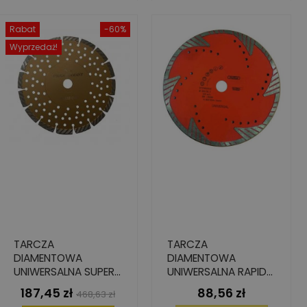
Rabat
-60%
Wyprzedaż!
TARCZA
TARCZA
DIAMENTOWA
DIAMENTOWA
UNIWERSALNA SUPER
UNIWERSALNA RAPID
PRO, 230 MM X 22.2
TURBO, 230 MM X
187,45 zł
88,56 zł
Cena
Cena
Cena
468,63 zł
MM X 2.6 MM X 8 MM
22,23 MM