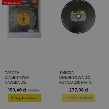
Wyprzedaż!
TARCZA
TARCZA
DIAMENTOWA
DIAMENTOWA DO
HAWERA US
METALU 230 MM X
UNIWERSALNA SUPER
22,23 MM 2 MM X 2
199,46 zł
277,98 zł
Cena
Cena
Cena
398,91 zł
180 X 22,2 MM
MM
podstawowa
Dodaj do koszyka
Dodaj do koszyka