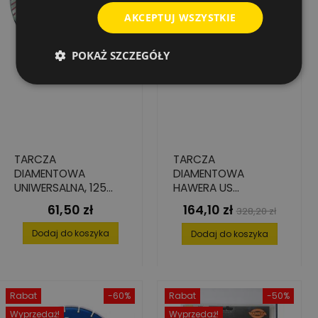
AKCEPTUJ WSZYSTKIE
POKAŻ SZCZEGÓŁY
TARCZA
TARCZA
DIAMENTOWA
DIAMENTOWA
UNIWERSALNA, 125
HAWERA US
MM X 22.23 MM
UNIWERSALNA SUPER
61,50 zł
164,10 zł
Cena
Cena
Cena
328,20 zł
150 X 22,2 MM
podstawowa
Dodaj do koszyka
Dodaj do koszyka
Rabat
-60%
Rabat
-50%
Wyprzedaż!
Wyprzedaż!