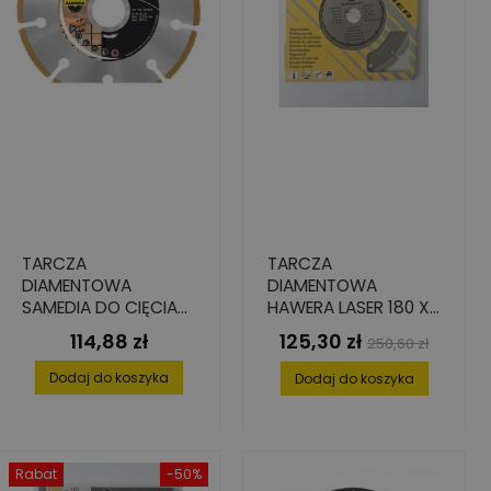
TARCZA
TARCZA
DIAMENTOWA
DIAMENTOWA
SAMEDIA DO CIĘCIA
HAWERA LASER 180 X
LAMINATÓW, 125 MM
22,2 X 2,4 MM
114,88 zł
125,30 zł
Cena
Cena
Cena
250,60 zł
X 22.23 MM, SEG. 38 X
podstawowa
1
Dodaj do koszyka
Dodaj do koszyka
Rabat
-50%