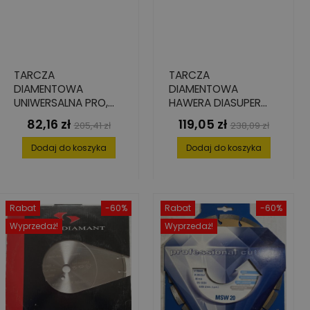
TARCZA
TARCZA
DIAMENTOWA
DIAMENTOWA
UNIWERSALNA PRO,
HAWERA DIASUPER
230 MM X 22.2 MM X
LASER 115 X 22,2 X 2,0
82,16 zł
119,05 zł
Cena
Cena
Cena
Cena
205,41 zł
238,09 zł
2.4 MM X 8 MM
MM
podstawowa
podstawowa
Dodaj do koszyka
Dodaj do koszyka
Rabat
-60%
Rabat
-60%
Wyprzedaż!
Wyprzedaż!