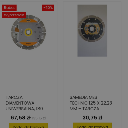
Rabat
-50%
Wyprzedaż!
TARCZA
SAMEDIA MES
DIAMENTOWA
TECHNIC 125 X 22,23
UNIWERSALNA, 180
MM – TARCZA
MM X 22.23 MM
DIAMENTOWA
67,58 zł
30,75 zł
Cena
Cena
Cena
135,15 zł
SEGMENTOWA DO
podstawowa
CIĘCIA
Dodaj do koszyka
Dodaj do koszyka