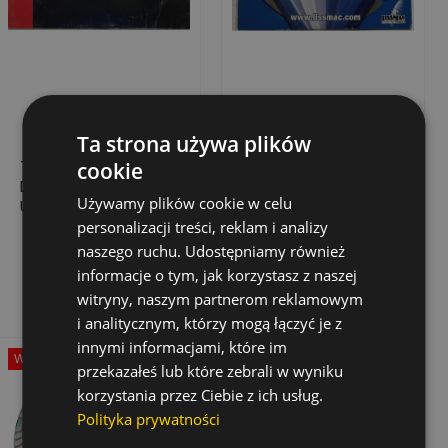
Ta strona używa plików
TARCZA
TARCZA
cookie
DIAMENTOWA
DIAMENTOWA DO
Używamy plików cookie w celu
UNIWERSALNA, 350
STALI, ŻELAZA, RUR,
MM X 25.4 MM X 2,8
230 MM X 22.2 MM,
personalizacji treści, reklam i analizy
170,72 zł
134,81 zł
Cena
Cena
Cena
Cena
426,81 zł
337,02 zł
MM X 7 MM
40 MM X 2.6 MM X 9
naszego ruchu. Udostępniamy również
podstawowa
podstawowa
MM
Dodaj do koszyka
Dodaj do koszyka
informacje o tym, jak korzystasz z naszej
witryny, naszym partnerom reklamowym
i analitycznym, którzy mogą łączyć je z
innymi informacjami, które im
Wyprzedaż!
Rabat
-50%
przekazałeś lub które zebrali w wyniku
Wyprzedaż!
korzystania przez Ciebie z ich usług.
Polityka prywatności