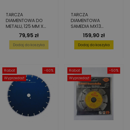
TARCZA
TARCZA
DIAMENTOWA DO
DIAMENTOWA
METALU, 125 MM X
SAMEDIA MX13
22.23 MM 1.5 MM X 2
UNIWERSALNA 125 MM
79,95 zł
159,90 zł
Cena
Cena
MM
X 22,23 MM X 2,4 MM
X 13 MM
Dodaj do koszyka
Dodaj do koszyka
Rabat
-60%
Rabat
-50%
Wyprzedaż!
Wyprzedaż!