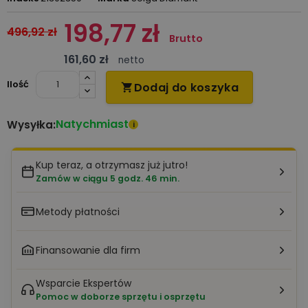
198,77 zł
496,92 zł
Brutto
161,60 zł
netto
Ilość
Dodaj do koszyka

Natychmiast
Wysyłka:
i
Kup teraz, a otrzymasz już jutro!
Zamów w ciągu 5 godz. 46 min.
Metody płatności
Finansowanie dla firm
Wsparcie Ekspertów
Pomoc w doborze sprzętu i osprzętu