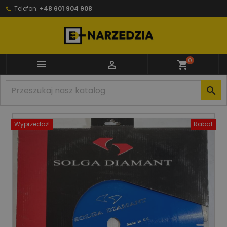
Telefon:
+48 601 904 908
0


shopping_cart

Wyprzedaż!
Rabat