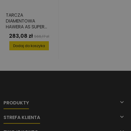
TARCZA
DIAMENTOWA
HAWERA AS SUPER
DO ŚCIERAJĄCYCH
283,08 zł
Cena
Cena
566,17 zł
MATERIAŁÓW 230 X
podstawowa
22,2 MM
Dodaj do koszyka

PRODUKTY

STREFA KLIENTA