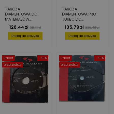
TARCZA
TARCZA
DIAMENTOWA DO
DIAMENTOWA PRO
MATERIAŁÓW
TURBO DO
ABRAZYJNYCH, 230
MATERIAŁÓW
126,44 zł
135,79 zł
Cena
Cena
Cena
Cena
316,11 zł
339,48 zł
MM X 22.2 MM X 2.6
ABRAZYJNYCH, 230
podstawowa
podstawowa
MM X 8 MM
MM X 22.2 MM X 2.5
Dodaj do koszyka
Dodaj do koszyka
MM X 7.5 MM
Rabat
-60%
Rabat
-60%
Wyprzedaż!
Wyprzedaż!