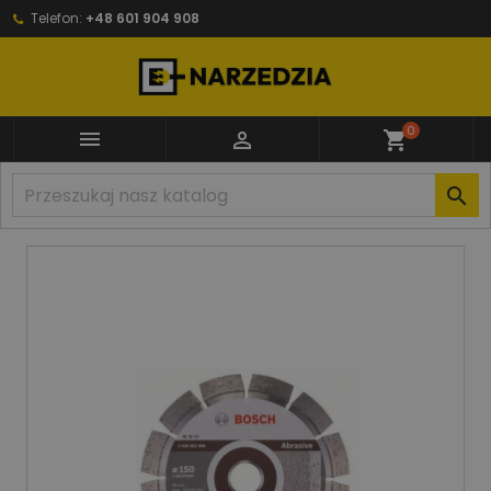
Telefon:
+48 601 904 908
0


shopping_cart
