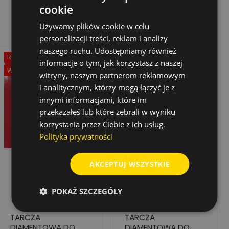
cookie
podstawowa
3,0 MM X 21 SEG.
Dodaj do koszyka
Dodaj do koszyka
Używamy plików cookie w celu
personalizacji treści, reklam i analizy
naszego ruchu. Udostępniamy również
Rabat
-60%
Rabat
-60%
informacje o tym, jak korzystasz z naszej
Wyprzedaż!
Wyprzedaż!
witryny, naszym partnerom reklamowym
i analitycznym, którzy mogą łączyć je z
innymi informacjami, które im
przekazałeś lub które zebrali w wyniku
korzystania przez Ciebie z ich usług.
Polityka prywatności
AKCEPTUJ WSZYSTKIE
POKAŻ SZCZEGÓŁY
TARCZA
TARCZA
DIAMENTOWA DO
DIAMENTOWA DO