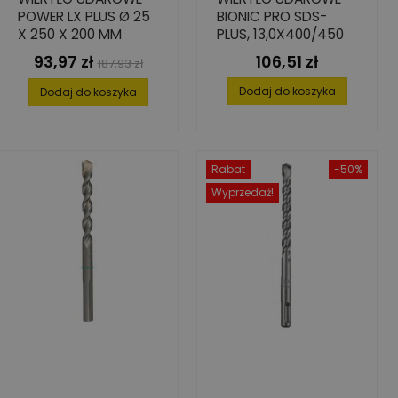
POWER LX PLUS Ø 25
BIONIC PRO SDS-
X 250 X 200 MM
PLUS, 13,0X400/450
93,97 zł
106,51 zł
Cena
Cena
Cena
187,93 zł
podstawowa
Dodaj do koszyka
Dodaj do koszyka
Rabat
-50%
Wyprzedaż!