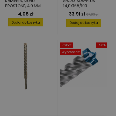
KAMIENIA, MURU
SHARX SDS-PLUS
PROSTONE, 4.0 MM X
14,0X165/100
40 MM X 75 MM
4,08 zł
33,91 zł
Cena
Cena
Cena
67,83 zł
podstawowa
Dodaj do koszyka
Dodaj do koszyka
Rabat
-50%
Wyprzedaż!