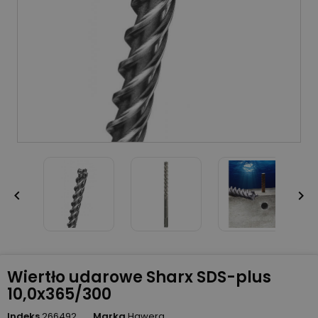


Wiertło udarowe Sharx SDS-plus
10,0x365/300
Indeks
266492
Marka
Hawera