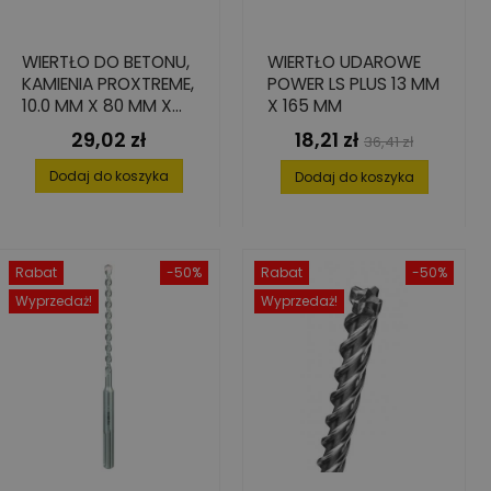
WIERTŁO DO BETONU,
WIERTŁO UDAROWE
KAMIENIA PROXTREME,
POWER LS PLUS 13 MM
10.0 MM X 80 MM X
X 165 MM
145 MM
29,02 zł
18,21 zł
Cena
Cena
Cena
36,41 zł
podstawowa
Dodaj do koszyka
Dodaj do koszyka
Rabat
-50%
Rabat
-50%
Wyprzedaż!
Wyprzedaż!