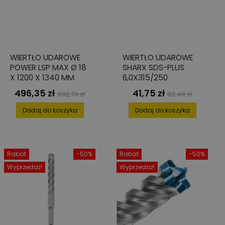
WIERTŁO UDAROWE
WIERTŁO UDAROWE
POWER LSP MAX Ø 18
SHARX SDS-PLUS
X 1200 X 1340 MM
6,0X315/250
496,35 zł
41,75 zł
Cena
Cena
Cena
Cena
992,70 zł
83,49 zł
podstawowa
podstawowa
Dodaj do koszyka
Dodaj do koszyka
Rabat
-50%
Rabat
-50%
Wyprzedaż!
Wyprzedaż!