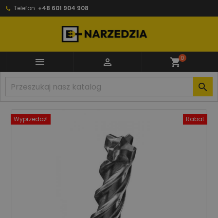
Telefon:
+48 601 904 908
0


shopping_cart

Wyprzedaż!
Rabat