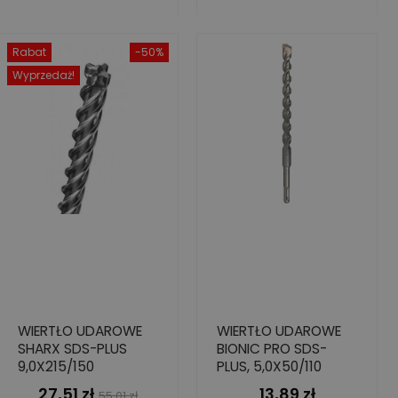
Rabat
-50%
Wyprzedaż!
WIERTŁO UDAROWE
WIERTŁO UDAROWE
SHARX SDS-PLUS
BIONIC PRO SDS-
9,0X215/150
PLUS, 5,0X50/110
27,51 zł
13,89 zł
Cena
Cena
Cena
55,01 zł