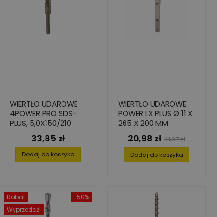
WIERTŁO UDAROWE
WIERTŁO UDAROWE
4POWER PRO SDS-
POWER LX PLUS Ø 11 X
PLUS, 5,0X150/210
265 X 200 MM
33,85 zł
20,98 zł
Cena
Cena
Cena
41,97 zł
podstawowa
Dodaj do koszyka
Dodaj do koszyka
Rabat
-50%
Wyprzedaż!