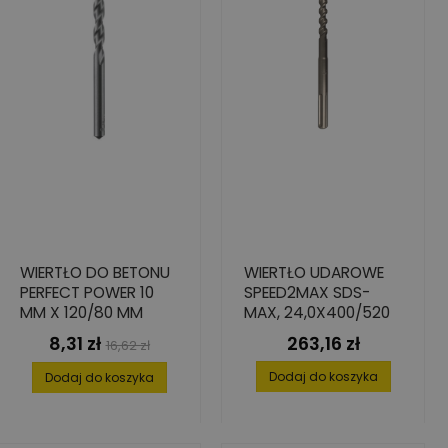
WIERTŁO DO BETONU
WIERTŁO UDAROWE
PERFECT POWER 10
SPEED2MAX SDS-
MM X 120/80 MM
MAX, 24,0X400/520
8,31 zł
263,16 zł
Cena
Cena
Cena
16,62 zł
podstawowa
Dodaj do koszyka
Dodaj do koszyka