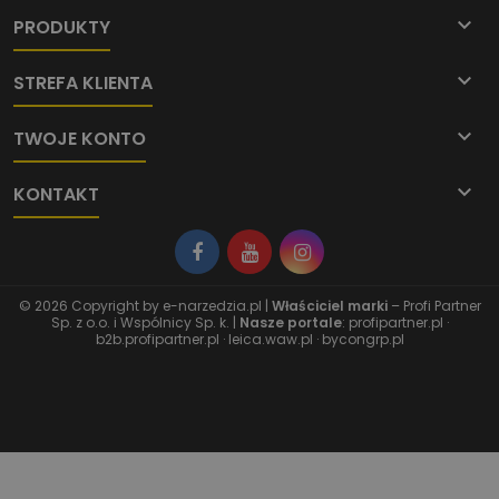

PRODUKTY

STREFA KLIENTA

TWOJE KONTO

KONTAKT
© 2026 Copyright by
e-narzedzia.pl
|
Właściciel marki
– Profi Partner
Sp. z o.o. i Wspólnicy Sp. k. |
Nasze portale
:
profipartner.pl
·
b2b.profipartner.pl
·
leica.waw.pl
·
bycongrp.pl