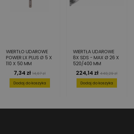
WIERTŁO UDAROWE
WIERTŁA UDAROWE
POWER LX PLUS Ø 5 X
8X SDS - MAX Ø 26 X
110 X 50 MM
520/400 MM
7,34 zł
224,14 zł
Cena
Cena
Cena
Cena
14,67 zł
448,29 zł
podstawowa
podstawowa
Dodaj do koszyka
Dodaj do koszyka