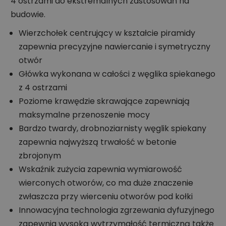
4 ostrzami do ekstremalnych zastosowań na
budowie.
Wierzchołek centrujący w kształcie piramidy
zapewnia precyzyjne nawiercanie i symetryczny
otwór
Główka wykonana w całości z węglika spiekanego
z 4 ostrzami
Poziome krawędzie skrawające zapewniają
maksymalne przenoszenie mocy
Bardzo twardy, drobnoziarnisty węglik spiekany
zapewnia najwyższą trwałość w betonie
zbrojonym
Wskaźnik zużycia zapewnia wymiarowość
wierconych otworów, co ma duże znaczenie
zwłaszcza przy wierceniu otworów pod kołki
Innowacyjna technologia zgrzewania dyfuzyjnego
zapewnia wysoką wytrzymałość termiczną także