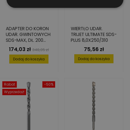
ADAPTER DO KORON
WIERTŁO UDAR.
UDAR. GWINTOWYCH
TRIJET ULTIMATE SDS-
SDS-MAX, DŁ. 200
PLUS 8,0X250/310
MM
174,03 zł
75,56 zł
Cena
Cena
Cena
348,05 zł
podstawowa
Dodaj do koszyka
Dodaj do koszyka
Rabat
-50%
Wyprzedaż!