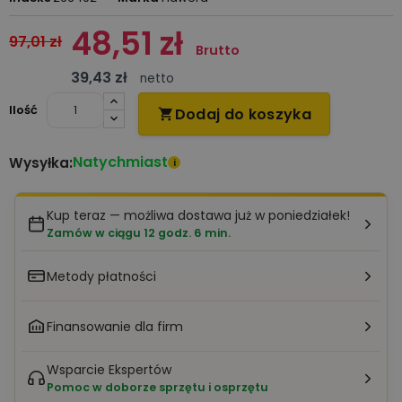
48,51 zł
97,01 zł
Brutto
39,43 zł
netto
Ilość
Dodaj do koszyka

Natychmiast
Wysyłka:
i
Kup teraz — możliwa dostawa już w poniedziałek!
Zamów w ciągu 12 godz. 6 min.
Metody płatności
Finansowanie dla firm
Wsparcie Ekspertów
Pomoc w doborze sprzętu i osprzętu