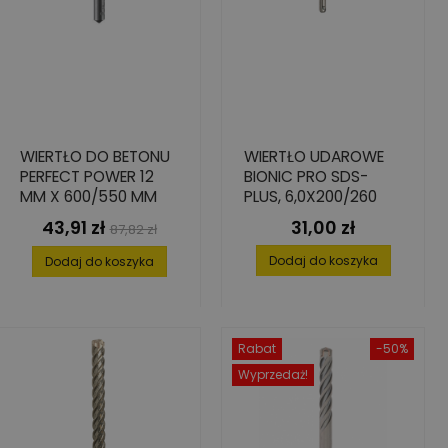
WIERTŁO DO BETONU
WIERTŁO UDAROWE
PERFECT POWER 12
BIONIC PRO SDS-
MM X 600/550 MM
PLUS, 6,0X200/260
43,91 zł
31,00 zł
Cena
Cena
Cena
87,82 zł
podstawowa
Dodaj do koszyka
Dodaj do koszyka
Rabat
-50%
Wyprzedaż!