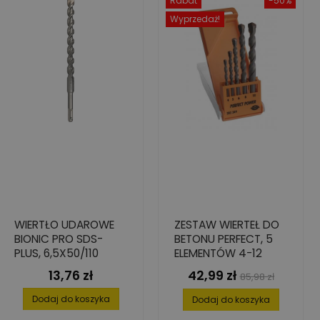
Rabat
-50%
Wyprzedaż!
WIERTŁO UDAROWE
ZESTAW WIERTEŁ DO
BIONIC PRO SDS-
BETONU PERFECT, 5
PLUS, 6,5X50/110
ELEMENTÓW 4-12
13,76 zł
42,99 zł
Cena
Cena
Cena
85,98 zł
podstawowa
Dodaj do koszyka
Dodaj do koszyka