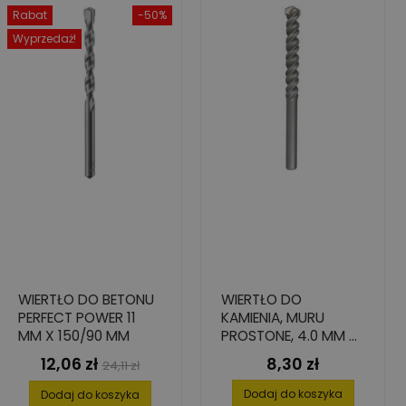
Rabat
-50%
Wyprzedaż!
WIERTŁO DO BETONU
WIERTŁO DO
PERFECT POWER 11
KAMIENIA, MURU
MM X 150/90 MM
PROSTONE, 4.0 MM X
110 MM X 150 MM
12,06 zł
8,30 zł
Cena
Cena
Cena
24,11 zł
podstawowa
Dodaj do koszyka
Dodaj do koszyka