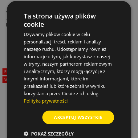
WIERTŁO UDAROWE
WIERTŁA UDAROWE
Ta strona używa plików
4POWER PRO SDS-
8X SDS - MAX 24 MM
cookie
PLUS, 14,0X150/210
X 320/200 MM
67,70 zł
170,06 zł
Cena
Cena
Cena
Używamy plików cookie w celu
340,11 zł
personalizacji treści, reklam i analizy
podstawowa
Dodaj do koszyka
Dodaj do koszyka
naszego ruchu. Udostępniamy również
informacje o tym, jak korzystasz z naszej
witryny, naszym partnerom reklamowym
i analitycznym, którzy mogą łączyć je z
Rabat
-50%
innymi informacjami, które im
Wyprzedaż!
przekazałeś lub które zebrali w wyniku
korzystania przez Ciebie z ich usług.
Polityka prywatności
AKCEPTUJ WSZYSTKIE
POKAŻ SZCZEGÓŁY