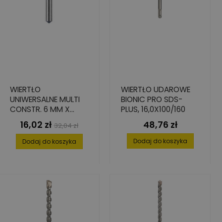
WIERTŁO
WIERTŁO UDAROWE
UNIWERSALNE MULTI
BIONIC PRO SDS-
CONSTR. 6 MM X
PLUS, 16,0X100/160
250/200 MM
16,02 zł
48,76 zł
Cena
Cena
Cena
32,04 zł
podstawowa
Dodaj do koszyka
Dodaj do koszyka