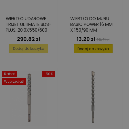
WIERTŁO UDAROWE
WIERTŁO DO MURU
TRIJET ULTIMATE SDS-
BASIC POWER 16 MM
PLUS, 20,0X550/600
X 150/90 MM
290,82 zł
13,20 zł
Cena
Cena
Cena
26,41 zł
podstawowa
Dodaj do koszyka
Dodaj do koszyka
Rabat
-50%
Wyprzedaż!