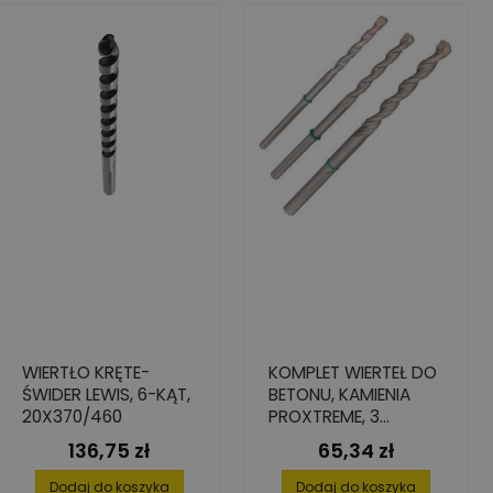
WIERTŁO KRĘTE-
KOMPLET WIERTEŁ DO
ŚWIDER LEWIS, 6-KĄT,
BETONU, KAMIENIA
20X370/460
PROXTREME, 3
ELEMENTY: 5/6/8
136,75 zł
65,34 zł
Cena
Cena
Dodaj do koszyka
Dodaj do koszyka