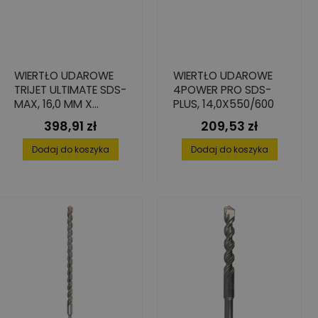
WIERTŁO UDAROWE
WIERTŁO UDAROWE
TRIJET ULTIMATE SDS-
4POWER PRO SDS-
MAX, 16,0 MM X
PLUS, 14,0X550/600
600/740
398,91 zł
209,53 zł
Cena
Cena
Dodaj do koszyka
Dodaj do koszyka