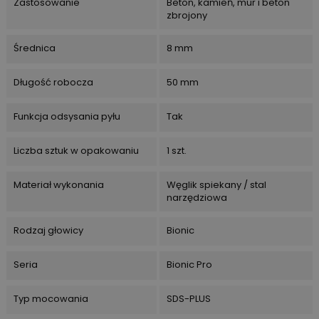
Zastosowanie
Beton, kamień, mur i beton
zbrojony
Średnica
8 mm
Długość robocza
50 mm
Funkcja odsysania pyłu
Tak
Liczba sztuk w opakowaniu
1 szt.
Materiał wykonania
Węglik spiekany / stal
narzędziowa
Rodzaj głowicy
Bionic
Seria
Bionic Pro
Typ mocowania
SDS-PLUS