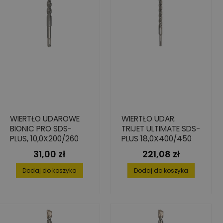
WIERTŁO UDAROWE
WIERTŁO UDAR.
BIONIC PRO SDS-
TRIJET ULTIMATE SDS-
PLUS, 10,0X200/260
PLUS 18,0X400/450
31,00 zł
221,08 zł
Cena
Cena
Dodaj do koszyka
Dodaj do koszyka