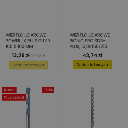
WIERTŁO UDAROWE
WIERTŁO UDAROWE
POWER LX PLUS Ø 12 X
BIONIC PRO SDS-
165 X 100 MM
PLUS, 13,0X150/210
13,29 zł
43,74 zł
Cena
Cena
Cena
26,58 zł
podstawowa
Dodaj do koszyka
Dodaj do koszyka
Rabat
-50%
Wyprzedaż!