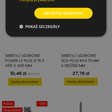
AKCEPTUJ WSZYSTKIE
POKAŻ SZCZEGÓŁY
WIERTŁO UDAROWE
WIERTŁO UDAROWE
POWER LX PLUS Ø 16 X
SDS-PLUS RX4 10 MM
465 X 400 MM
X 160/100 MM
51,46 zł
27,76 zł
Cena
Cena
Cena
102,91 zł
podstawowa
Dodaj do koszyka
Dodaj do koszyka
Rabat
-50%
Wyprzedaż!