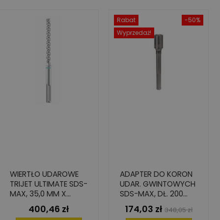
Rabat
-50%
Wyprzedaż!
WIERTŁO UDAROWE
ADAPTER DO KORON
TRIJET ULTIMATE SDS-
UDAR. GWINTOWYCH
MAX, 35,0 MM X
SDS-MAX, DŁ. 200
200/320 MM
MM
400,46 zł
174,03 zł
Cena
Cena
Cena
348,05 zł