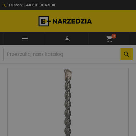
Telefon:
+48 601 904 908
0


shopping_cart
