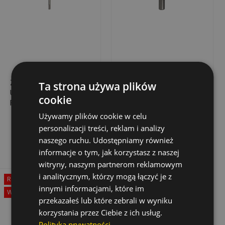
ZESTAW WIERTEŁ
WIERTŁO DO BETONU
Ta strona używa plików
UDAR. TRIJET SDS-
PROCONCRETE, 6,0 X
cookie
PLUS 7 ELEMENT. 5-10
60/100
Używamy plików cookie w celu
160,29 zł
8,81 zł
Cena
Cena
personalizacji treści, reklam i analizy
Dodaj do koszyka
Dodaj do koszyka
naszego ruchu. Udostępniamy również
informacje o tym, jak korzystasz z naszej
witryny, naszym partnerom reklamowym
i analitycznym, którzy mogą łączyć je z
Rabat
-50%
innymi informacjami, które im
Wyprzedaż!
przekazałeś lub które zebrali w wyniku
korzystania przez Ciebie z ich usług.
Polityka prywatności