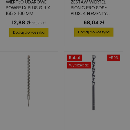
WIERTŁO UDAROWE
ZESTAW WIERTEŁ
POWER LX PLUS Ø 9 X
BIONIC PRO SDS-
165 X 100 MM
PLUS, 4 ELEMENTY,
ŚREDNICE 5-10 MM
12,88 zł
68,04 zł
Cena
Cena
Cena
25,76 zł
podstawowa
Dodaj do koszyka
Dodaj do koszyka
Rabat
-50%
Wyprzedaż!