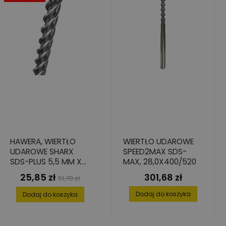
HAWERA, WIERTŁO
WIERTŁO UDAROWE
UDAROWE SHARX
SPEED2MAX SDS-
SDS-PLUS 5,5 MM X
MAX, 28,0X400/520
215 MM / 150 MM
25,85 zł
301,68 zł
Cena
Cena
Cena
51,70 zł
podstawowa
Dodaj do koszyka
Dodaj do koszyka