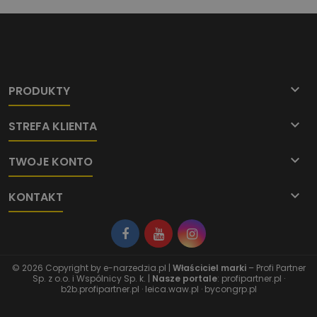

PRODUKTY

STREFA KLIENTA

TWOJE KONTO

KONTAKT
© 2026 Copyright by
e-narzedzia.pl
|
Właściciel marki
– Profi Partner
Sp. z o.o. i Wspólnicy Sp. k. |
Nasze portale
:
profipartner.pl
·
b2b.profipartner.pl
·
leica.waw.pl
·
bycongrp.pl