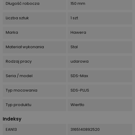
Długość robocza
150 mm
Liczba sztuk
1 szt
Marka
Hawera
Materiał wykonania
Stal
Rodzaj pracy
udarowa
Seria / model
SDS-Max
Typ mocowania
SDS-PLUS
Typ produktu
Wiertło
Indeksy
EAN13
3165140892520