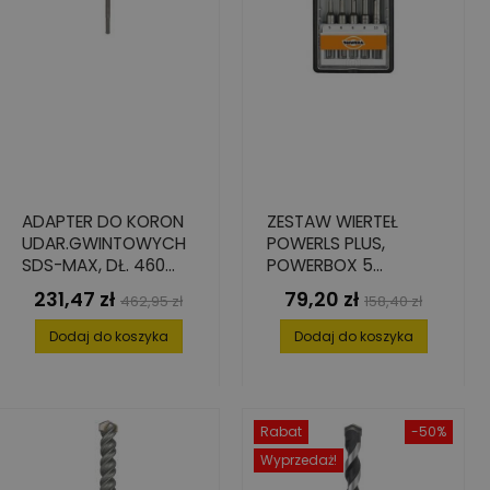
ADAPTER DO KORON
ZESTAW WIERTEŁ
UDAR.GWINTOWYCH
POWERLS PLUS,
SDS-MAX, DŁ. 460
POWERBOX 5
MM
ELEMENT. 5-10
231,47 zł
79,20 zł
Cena
Cena
Cena
Cena
462,95 zł
158,40 zł
podstawowa
podstawowa
Dodaj do koszyka
Dodaj do koszyka
Rabat
-50%
Wyprzedaż!