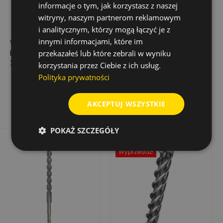
informacje o tym, jak korzystasz z naszej
witryny, naszym partnerom reklamowym
i analitycznym, którzy mogą łączyć je z
innymi informacjami, które im
WIERTŁO DO MURU
WIERTŁO UDAROWE
BASIC POWER 16 MM
BIONIC PRO SDS-
przekazałeś lub które zebrali w wyniku
X 150/90 MM
PLUS, 13,0X150/210
korzystania przez Ciebie z ich usług.
13,20 zł
43,74 zł
Polityka prywatności
Cena
Cena
Cena
26,41 zł
podstawowa
Dodaj do koszyka
Dodaj do koszyka
AKCEPTUJ WSZYSTKIE
POKAŻ SZCZEGÓŁY
Rabat
-50%
Wyprzedaż!