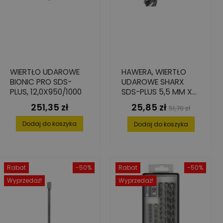
WIERTŁO UDAROWE
HAWERA, WIERTŁO
BIONIC PRO SDS-
UDAROWE SHARX
PLUS, 12,0X950/1000
SDS-PLUS 5,5 MM X
215 MM / 150 MM
251,35 zł
25,85 zł
Cena
Cena
Cena
51,70 zł
podstawowa
Dodaj do koszyka
Dodaj do koszyka
Rabat
-50%
Rabat
-50%
Wyprzedaż!
Wyprzedaż!