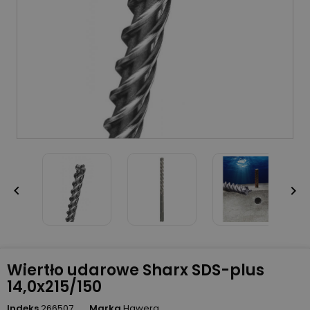


Wiertło udarowe Sharx SDS-plus
14,0x215/150
Indeks
266507
Marka
Hawera