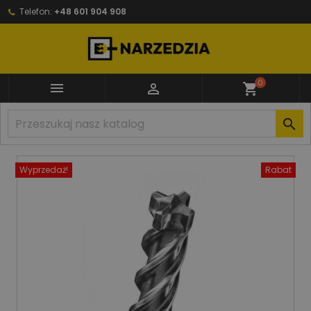
Telefon:
+48 601 904 908
0


shopping_cart

Wyprzedaż!
Rabat