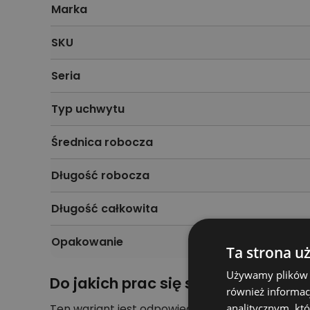
Marka
SKU
Seria
Typ uchwytu
Średnica robocza
Długość robocza
Długość całkowita
Opakowanie
Ta strona u
Używamy plików co
Do jakich prac się sprawdzi
również informac
Ten wariant jest odpowiedni do zadań, w których
analitycznym, któ