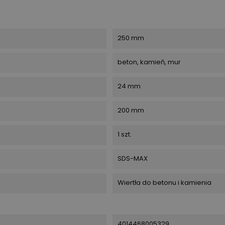
250 mm
beton, kamień, mur
24 mm
200 mm
1 szt.
SDS-MAX
Wiertła do betonu i kamienia
4014468005329