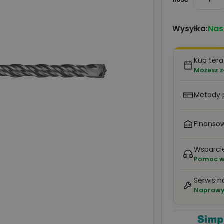
Nas
Wysyłka:
Kup tera
Możesz z
Metody 
Finansow
Wsparci
Pomoc w 
Serwis n
Naprawy