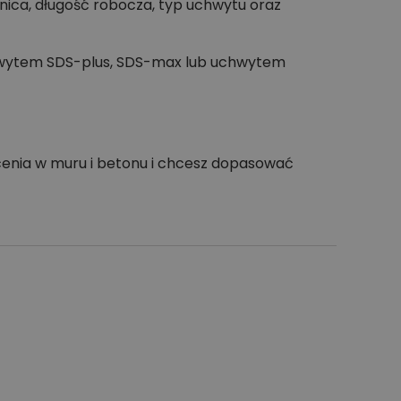
nica, długość robocza, typ uchwytu oraz
chwytem SDS-plus, SDS-max lub uchwytem
rcenia w muru i betonu i chcesz dopasować