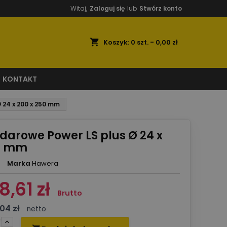
Witaj,
Zaloguj się
lub
Stwórz konto
shopping_cart
Koszyk:
0
szt. - 0,00 zł
KONTAKT
 24 x 200 x 250 mm
udarowe Power LS plus Ø 24 x
50 mm
Marka
Hawera
8,61 zł
Brutto
04 zł
netto