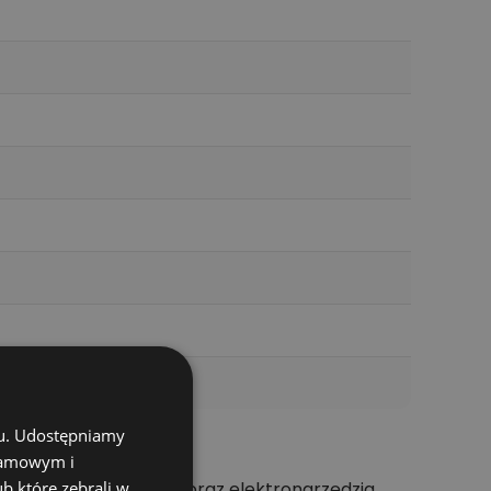
chu. Udostępniamy
klamowym i
konkretnego materiału oraz elektronarzędzia.
ub które zebrali w