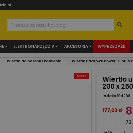
zia.pl

NE
ELEKTRONARZĘDZIA
AKCESORIA
WYPRZEDAŻE
Wiertła do betonu i kamienia
Wiertło udarowe Power LS plus Ø
Rabat
Wiertło 
200 x 2
Indeks
104288
8
177,23 zł
72,
Ilość