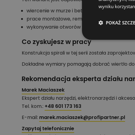
wyniku korzystani
wiercenie w murze i betonie.
prace montażowe, remontowe i instalacyjne.
POKAŻ SZCZ
wykonywanie otworów pod kołki, mocowania or
Co zyskujesz w pracy
Konstrukcja spirali w tej serii została zaproj
Dokładne wymiary pomagają dobrać wiertło do gł
Rekomendacja eksperta działu nar
Marek Maciaszek
Ekspert działu narzędzi, elektronarzędzi i akces
Tel. kom.:
+48 601 173 163
E-mail:
marek.maciaszek@profipartner.pl
Zapytaj telefonicznie