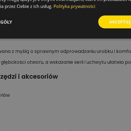
a przez Ciebie z ich usług.
Polityka prywatności
EGÓŁY
AKCEPTUJ
az elementy instalacji.
ektowana z myślą o sprawnym odprowadzaniu urobku i komfo
ębokości otworu, a wskazanie serii i uchwytu ułatwia po
zędzi i akcesoriów
oriów