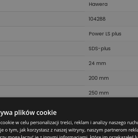
Hawera
104288
Power LS plus
SDS-plus
24 mm
200 mm
250 mm
1 szt.
żywa plików cookie
okie w celu personalizacji treści, reklam i analizy naszego ru
je o tym, jak korzystasz z naszej witryny, naszym partnerom re
 liczy się dobranie średnicy, długości i typu uchwytu do 
rzy mogą łączyć je z innymi informacjami, które im przekazałeś l