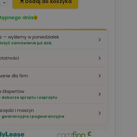
Dodaj do koszyka

tępnego dnia
i
z — wyślemy w poniedziałek
łożyć zamówienie już dziś.
płatności
anie dla firm
e Ekspertów
doborze sprzętu i osprzętu
arzędzi i maszyn
 gwarancyjne i pogwarancyjne