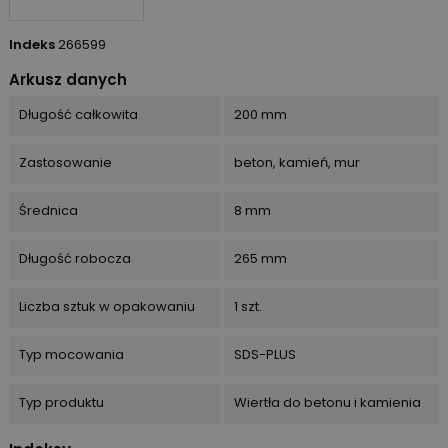
Indeks
266599
Arkusz danych
Długość całkowita
200 mm
Zastosowanie
beton, kamień, mur
Średnica
8 mm
Długość robocza
265 mm
Liczba sztuk w opakowaniu
1 szt.
Typ mocowania
SDS-PLUS
Typ produktu
Wiertła do betonu i kamienia