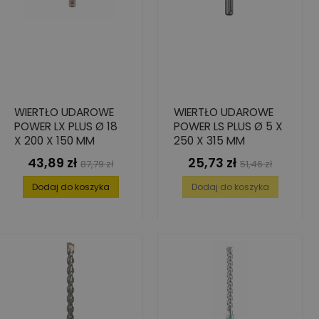
WIERTŁO UDAROWE
WIERTŁO UDAROWE
POWER LX PLUS Ø 18
POWER LS PLUS Ø 5 X
X 200 X 150 MM
250 X 315 MM
43,89 zł
25,73 zł
Cena
Cena
Cena
Cena
87,79 zł
51,46 zł
podstawowa
podstawowa
Dodaj do koszyka
Dodaj do koszyka