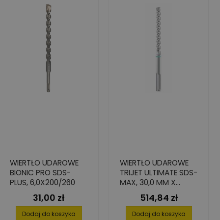
WIERTŁO UDAROWE
WIERTŁO UDAROWE
BIONIC PRO SDS-
TRIJET ULTIMATE SDS-
PLUS, 6,0X200/260
MAX, 30,0 MM X
600/720 MM
31,00 zł
514,84 zł
Cena
Cena
Dodaj do koszyka
Dodaj do koszyka