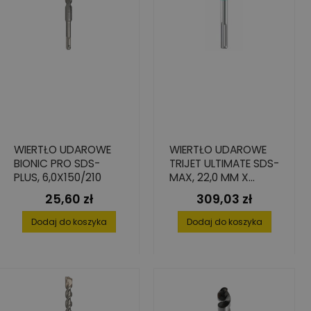
WIERTŁO UDAROWE
WIERTŁO UDAROWE
BIONIC PRO SDS-
TRIJET ULTIMATE SDS-
PLUS, 6,0X150/210
MAX, 22,0 MM X
200/320 MM
25,60 zł
309,03 zł
Cena
Cena
Dodaj do koszyka
Dodaj do koszyka