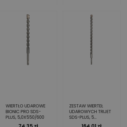
WIERTŁO UDAROWE
ZESTAW WIERTEŁ
BIONIC PRO SDS-
UDAROWYCH TRIJET
PLUS, 5,0X550/600
SDS-PLUS, 5
ELEMENTÓW, 6-10
74,35 zł
164,01 zł
Cena
Cena