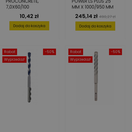
PROCONCRETE,
POWER LS PLUS 25
7,0X60/100
MM X 1000/950 MM
10,42 zł
245,14 zł
Cena
Cena
Cena
490,27 zł
podstawowa
Dodaj do koszyka
Dodaj do koszyka
Rabat
-50%
Rabat
-50%
Wyprzedaż!
Wyprzedaż!