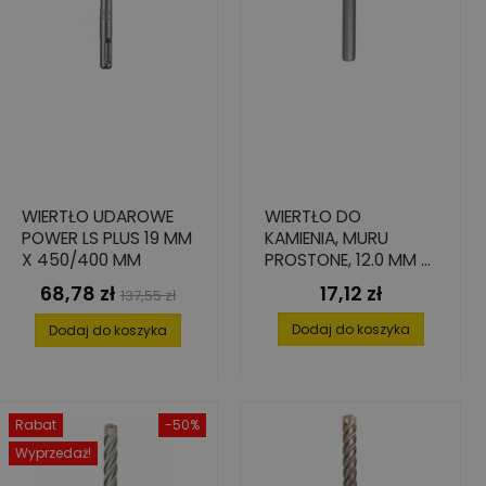
WIERTŁO UDAROWE
WIERTŁO DO
POWER LS PLUS 19 MM
KAMIENIA, MURU
X 450/400 MM
PROSTONE, 12.0 MM X
150 MM X 220 MM
68,78 zł
17,12 zł
Cena
Cena
Cena
137,55 zł
podstawowa
Dodaj do koszyka
Dodaj do koszyka
Rabat
-50%
Wyprzedaż!