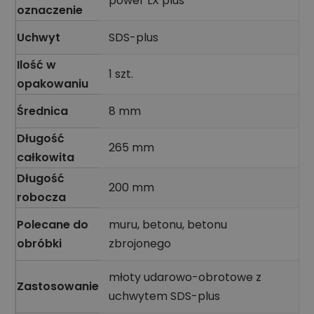
power LX plus
oznaczenie
Uchwyt
SDS-plus
Ilość w
1 szt.
opakowaniu
Średnica
8 mm
Długość
265 mm
całkowita
Długość
200 mm
robocza
Polecane do
muru, betonu, betonu
obróbki
zbrojonego
młoty udarowo-obrotowe z
Zastosowanie
uchwytem SDS-plus