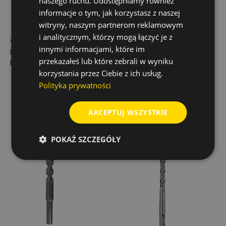
naszego ruchu. Udostępniamy również
informacje o tym, jak korzystasz z naszej
witryny, naszym partnerom reklamowym
i analitycznym, którzy mogą łączyć je z
WIERTŁO UDAROWE
WIERTŁO UDAROWE
innymi informacjami, które im
BIONIC PRO SDS-
POWER LX PLUS Ø 14
przekazałeś lub które zebrali w wyniku
PLUS, 10,0X950/1000
X 215 X 150 MM
korzystania przez Ciebie z ich usług.
227,17 zł
21,13 zł
Cena
Cena
Cena
42,26 zł
Polityka prywatności
podstawowa
Dodaj do koszyka
Dodaj do koszyka
AKCEPTUJ WSZYSTKIE
POKAŻ SZCZEGÓŁY
Rabat
-50%
Wyprzedaż!