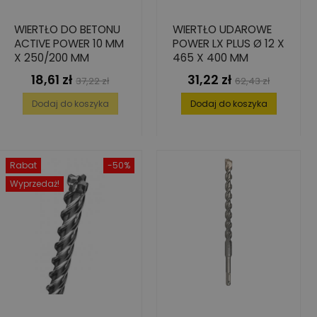
WIERTŁO DO BETONU
WIERTŁO UDAROWE
ACTIVE POWER 10 MM
POWER LX PLUS Ø 12 X
X 250/200 MM
465 X 400 MM
18,61 zł
31,22 zł
Cena
Cena
Cena
Cena
37,22 zł
62,43 zł
podstawowa
podstawowa
Dodaj do koszyka
Dodaj do koszyka
Rabat
-50%
Wyprzedaż!