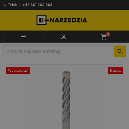
Telefon:
+48 601 904 908
0


shopping_cart

Wyprzedaż!
Rabat