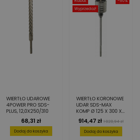
Rabat
-50%
Wyprzedaż!
WIERTŁO UDAROWE
WIERTŁO KORONOWE
4POWER PRO SDS-
UDAR SDS-MAX
PLUS, 12,0X250/310
KOMP Ø 125 X 300 X
430 MM
68,31 zł
914,47 zł
Cena
Cena
Cena
1 828,94 zł
podstawowa
Dodaj do koszyka
Dodaj do koszyka