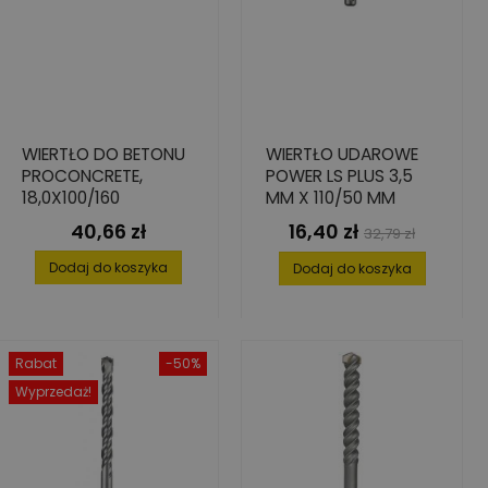
WIERTŁO DO BETONU
WIERTŁO UDAROWE
PROCONCRETE,
POWER LS PLUS 3,5
18,0X100/160
MM X 110/50 MM
40,66 zł
16,40 zł
Cena
Cena
Cena
32,79 zł
podstawowa
Dodaj do koszyka
Dodaj do koszyka
Rabat
-50%
Wyprzedaż!