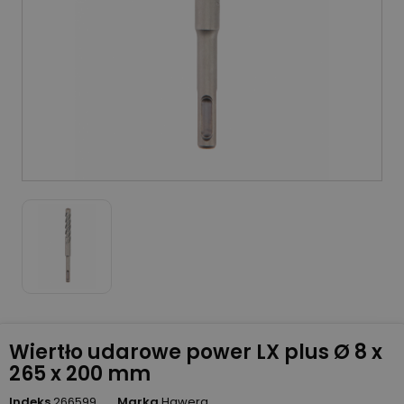
Wiertło udarowe power LX plus Ø 8 x
265 x 200 mm
Indeks
266599
Marka
Hawera