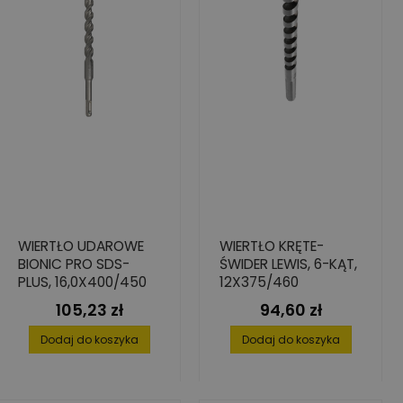
WIERTŁO UDAROWE
WIERTŁO KRĘTE-
BIONIC PRO SDS-
ŚWIDER LEWIS, 6-KĄT,
PLUS, 16,0X400/450
12X375/460
105,23 zł
94,60 zł
Cena
Cena
Dodaj do koszyka
Dodaj do koszyka