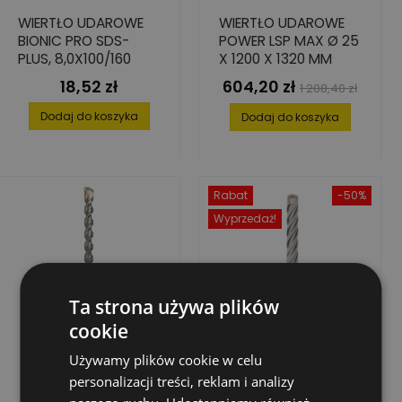
WIERTŁO UDAROWE
WIERTŁO UDAROWE
BIONIC PRO SDS-
POWER LSP MAX Ø 25
PLUS, 8,0X100/160
X 1200 X 1320 MM
18,52 zł
604,20 zł
Cena
Cena
Cena
1 208,40 zł
podstawowa
Dodaj do koszyka
Dodaj do koszyka
Rabat
-50%
Wyprzedaż!
Ta strona używa plików
cookie
Używamy plików cookie w celu
personalizacji treści, reklam i analizy