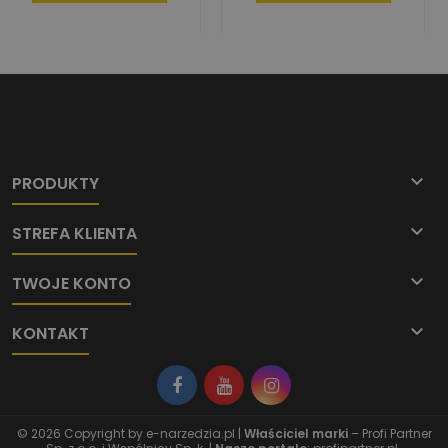

PRODUKTY

STREFA KLIENTA

TWOJE KONTO

KONTAKT
© 2026 Copyright by
e-narzedzia.pl
|
Właściciel marki
– Profi Partner