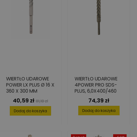
WIERTŁO UDAROWE
WIERTŁO UDAROWE
POWER LX PLUS Ø 16 X
4POWER PRO SDS-
360 X 300 MM
PLUS, 6,0X400/460
40,59 zł
74,39 zł
Cena
Cena
Cena
81,18 zł
podstawowa
Dodaj do koszyka
Dodaj do koszyka