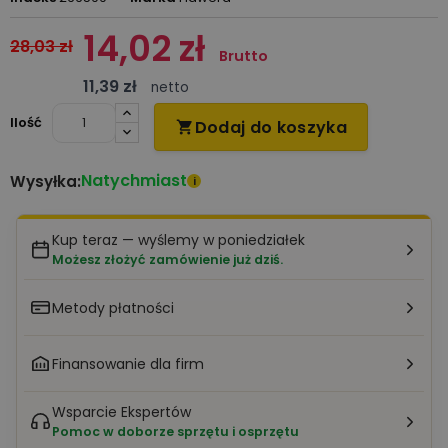
14,02 zł
28,03 zł
Brutto
11,39 zł
netto
Ilość
Dodaj do koszyka

Natychmiast
Wysyłka:
i
Kup teraz — wyślemy w poniedziałek
Możesz złożyć zamówienie już dziś.
Metody płatności
Finansowanie dla firm
Wsparcie Ekspertów
Pomoc w doborze sprzętu i osprzętu