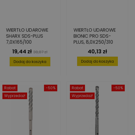
WIERTŁO UDAROWE
WIERTŁO UDAROWE
SHARX SDS-PLUS
BIONIC PRO SDS-
7,0X165/100
PLUS, 8,0X250/310
19,44 zł
40,13 zł
Cena
Cena
Cena
38,87 zł
podstawowa
Dodaj do koszyka
Dodaj do koszyka
Rabat
-50%
Rabat
-50%
Wyprzedaż!
Wyprzedaż!