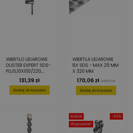
WIERTŁO UDAROWE
WIERTŁA UDAROWE
DUSTER EXPERT SDS-
8X SDS - MAX 25 MM
PLUS,10X100/220,
X 320 MM
BIONIC
131,39 zł
170,06 zł
Cena
Cena
Cena
340,11 zł
podstawowa
Dodaj do koszyka
Dodaj do koszyka
Rabat
-50%
Wyprzedaż!