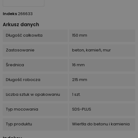
Indeks
266633
Arkusz danych
Długość całkowita
150 mm
Zastosowanie
beton, kamień, mur
Średnica
16 mm
Długość robocza
215 mm
Liczba sztuk w opakowaniu
1 szt.
Typ mocowania
SDS-PLUS
Typ produktu
Wiertła do betonu i kamienia