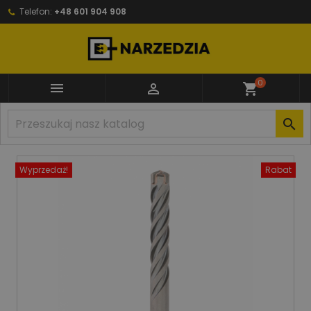
Telefon:
+48 601 904 908
0


shopping_cart

Wyprzedaż!
Rabat