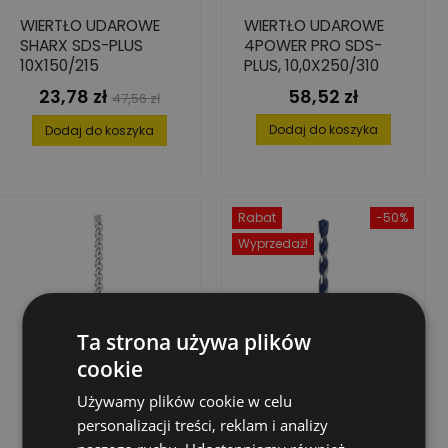
WIERTŁO UDAROWE
WIERTŁO UDAROWE
SHARX SDS-PLUS
4POWER PRO SDS-
10X150/215
PLUS, 10,0X250/310
23,78 zł
58,52 zł
Cena
Cena
Cena
47,56 zł
podstawowa
Dodaj do koszyka
Dodaj do koszyka
Rabat
-50%
Wyprzedaż!
Ta strona używa plików
cookie
Używamy plików cookie w celu
personalizacji treści, reklam i analizy