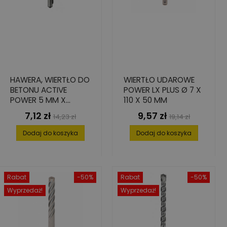
HAWERA, WIERTŁO DO
WIERTŁO UDAROWE
BETONU ACTIVE
POWER LX PLUS Ø 7 X
POWER 5 MM X
110 X 50 MM
100/50 MM
7,12 zł
9,57 zł
Cena
Cena
Cena
Cena
14,23 zł
19,14 zł
podstawowa
podstawowa
Dodaj do koszyka
Dodaj do koszyka
Rabat
-50%
Rabat
-50%
Wyprzedaż!
Wyprzedaż!