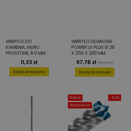
WIERTŁO DO
WIERTŁO UDAROWE
KAMIENIA, MURU
POWER LX PLUS Ø 26
PROSTONE, 8.0 MM X
X 250 X 200 MM
110 MM X 150 MM
11,33 zł
97,78 zł
Cena
Cena
Cena
195,55 zł
podstawowa
Dodaj do koszyka
Dodaj do koszyka
Rabat
-50%
Wyprzedaż!