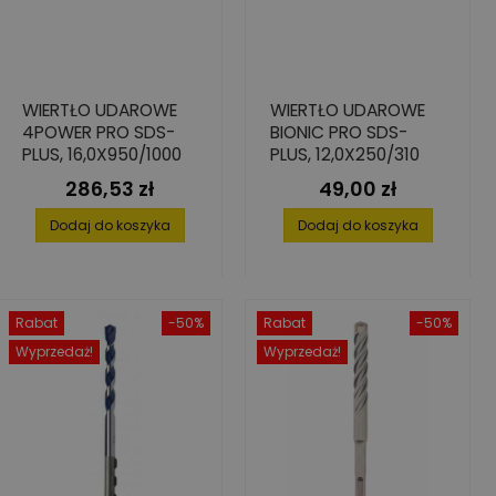
WIERTŁO UDAROWE
WIERTŁO UDAROWE
4POWER PRO SDS-
BIONIC PRO SDS-
PLUS, 16,0X950/1000
PLUS, 12,0X250/310
286,53 zł
49,00 zł
Cena
Cena
Dodaj do koszyka
Dodaj do koszyka
Rabat
-50%
Rabat
-50%
Wyprzedaż!
Wyprzedaż!