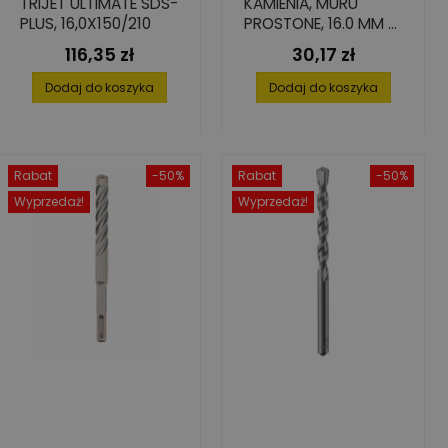
TRIJET ULTIMATE SDS-
KAMIENIA, MURU
PLUS, 16,0X150/210
PROSTONE, 16.0 MM X
150 MM X 200 MM
116,35 zł
30,17 zł
Cena
Cena
Dodaj do koszyka
Dodaj do koszyka
Rabat
-50%
Rabat
-50%
Wyprzedaż!
Wyprzedaż!