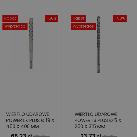
Rabat
-50%
Rabat
-50%
Wyprzedaż!
Wyprzedaż!
WIERTŁO UDAROWE
WIERTŁO UDAROWE
POWER LX PLUS Ø 19 X
POWER LS PLUS Ø 5 X
450 X 400 MM
250 X 315 MM
68,23 zł
23,73 zł
Cena
Cena
Cena
Cena
136,46 zł
47,45 zł