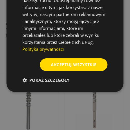
naszego ruchu. Udostępniamy również
informacje o tym, jak korzystasz z naszej
witryny, naszym partnerom reklamowym
i analitycznym, którzy mogą łączyć je z
WIERTŁO UDAROWE
WIERTŁO DO BETONU
innymi informacjami, które im
TRIJET ULTIMATE SDS-
ACTIVE POWER 12 MM
przekazałeś lub które zebrali w wyniku
MAX, 12,0 MM X
X 150/90 MM
600/740 MM
korzystania przez Ciebie z ich usług.
388,07 zł
13,84 zł
Cena
Cena
Cena
27,68 zł
Polityka prywatności
podstawowa
Dodaj do koszyka
Dodaj do koszyka
AKCEPTUJ WSZYSTKIE
POKAŻ SZCZEGÓŁY
Rabat
-50%
Wyprzedaż!