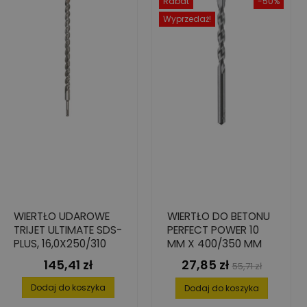
Rabat
-50%
Wyprzedaż!
WIERTŁO UDAROWE
WIERTŁO DO BETONU
TRIJET ULTIMATE SDS-
PERFECT POWER 10
PLUS, 16,0X250/310
MM X 400/350 MM
145,41 zł
27,85 zł
Cena
Cena
Cena
55,71 zł
podstawowa
Dodaj do koszyka
Dodaj do koszyka