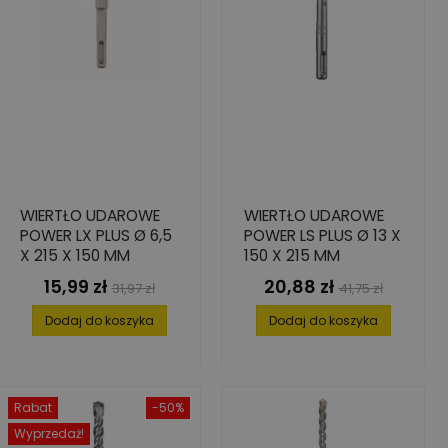
WIERTŁO UDAROWE
WIERTŁO UDAROWE
POWER LX PLUS Ø 6,5
POWER LS PLUS Ø 13 X
X 215 X 150 MM
150 X 215 MM
15,99 zł
20,88 zł
Cena
Cena
Cena
Cena
31,97 zł
41,75 zł
podstawowa
podstawowa
Dodaj do koszyka
Dodaj do koszyka
Rabat
-50%
Wyprzedaż!