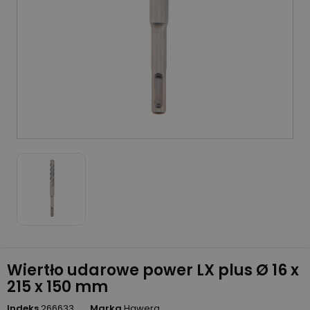
Wiertło udarowe power LX plus Ø 16 x
215 x 150 mm
Indeks
266633
Marka
Hawera