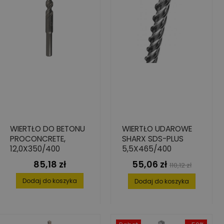
WIERTŁO DO BETONU
WIERTŁO UDAROWE
PROCONCRETE,
SHARX SDS-PLUS
12,0X350/400
5,5X465/400
85,18 zł
55,06 zł
Cena
Cena
Cena
110,12 zł
podstawowa
Dodaj do koszyka
Dodaj do koszyka