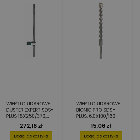
WIERTŁO UDAROWE
WIERTŁO UDAROWE
DUSTER EXPERT SDS-
BIONIC PRO SDS-
PLUS 18X250/370,
PLUS, 6,0X100/160
BIONIC
272,16 zł
15,06 zł
Cena
Cena
Dodaj do koszyka
Dodaj do koszyka