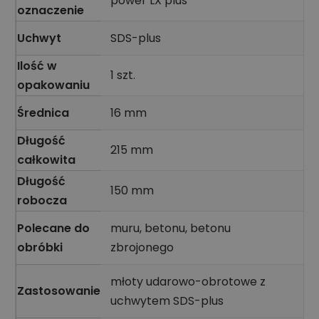
power LX plus
oznaczenie
Uchwyt
SDS-plus
Ilość w
1 szt.
opakowaniu
Średnica
16 mm
Długość
215 mm
całkowita
Długość
150 mm
robocza
Polecane do
muru, betonu, betonu
obróbki
zbrojonego
młoty udarowo-obrotowe z
Zastosowanie
uchwytem SDS-plus