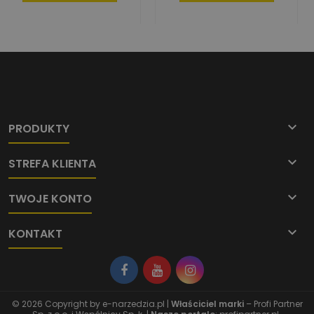

PRODUKTY

STREFA KLIENTA

TWOJE KONTO

KONTAKT
© 2026 Copyright by
e-narzedzia.pl
|
Właściciel marki
– Profi Partner