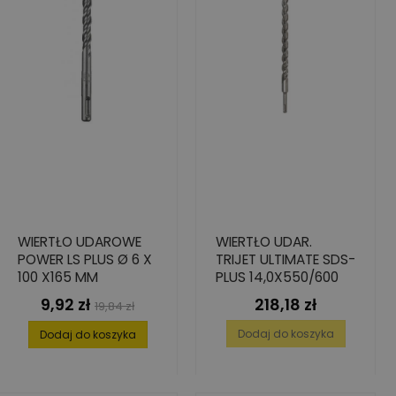
WIERTŁO UDAROWE
WIERTŁO UDAR.
POWER LS PLUS Ø 6 X
TRIJET ULTIMATE SDS-
100 X165 MM
PLUS 14,0X550/600
9,92 zł
218,18 zł
Cena
Cena
Cena
19,84 zł
podstawowa
Dodaj do koszyka
Dodaj do koszyka