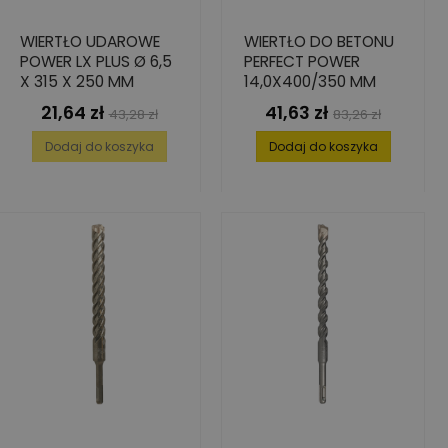
WIERTŁO UDAROWE
WIERTŁO DO BETONU
POWER LX PLUS Ø 6,5
PERFECT POWER
X 315 X 250 MM
14,0X400/350 MM
21,64 zł
41,63 zł
Cena
Cena
Cena
Cena
43,28 zł
83,26 zł
podstawowa
podstawowa
Dodaj do koszyka
Dodaj do koszyka