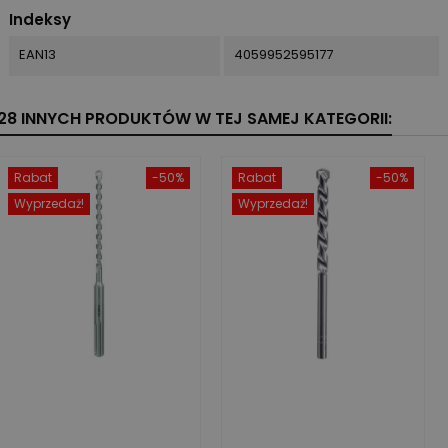
Indeksy
EAN13
4059952595177
28 INNYCH PRODUKTÓW W TEJ SAMEJ KATEGORII:
Rabat
-50%
Rabat
-50%
Wyprzedaż!
Wyprzedaż!