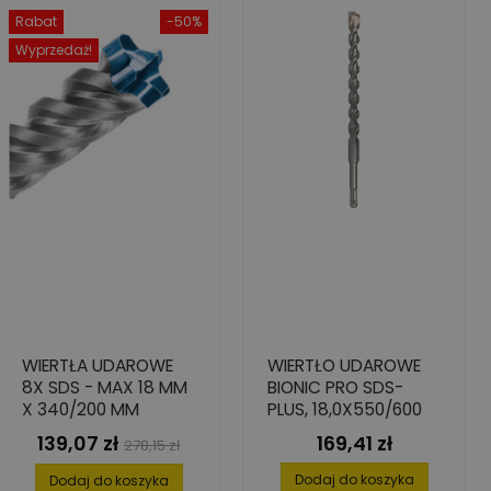
Rabat
-50%
Wyprzedaż!
WIERTŁA UDAROWE
WIERTŁO UDAROWE
8X SDS - MAX 18 MM
BIONIC PRO SDS-
X 340/200 MM
PLUS, 18,0X550/600
139,07 zł
169,41 zł
Cena
Cena
Cena
278,15 zł
podstawowa
Dodaj do koszyka
Dodaj do koszyka