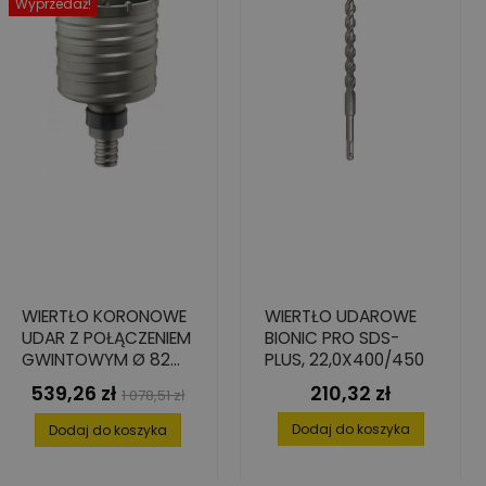
Wyprzedaż!
WIERTŁO KORONOWE
WIERTŁO UDAROWE
UDAR Z POŁĄCZENIEM
BIONIC PRO SDS-
GWINTOWYM Ø 82
PLUS, 22,0X400/450
MM
539,26 zł
210,32 zł
Cena
Cena
Cena
1 078,51 zł
podstawowa
Dodaj do koszyka
Dodaj do koszyka