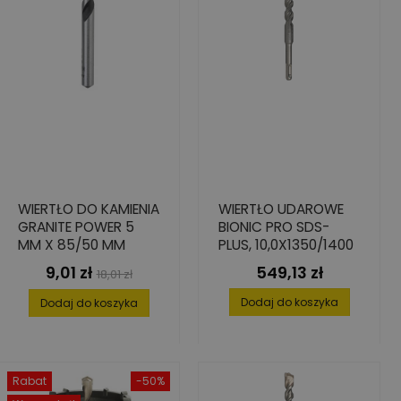
WIERTŁO DO KAMIENIA
WIERTŁO UDAROWE
GRANITE POWER 5
BIONIC PRO SDS-
MM X 85/50 MM
PLUS, 10,0X1350/1400
9,01 zł
549,13 zł
Cena
Cena
Cena
18,01 zł
podstawowa
Dodaj do koszyka
Dodaj do koszyka
Rabat
-50%