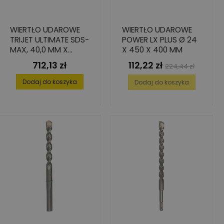
WIERTŁO UDAROWE
WIERTŁO UDAROWE
TRIJET ULTIMATE SDS-
POWER LX PLUS Ø 24
MAX, 40,0 MM X
X 450 X 400 MM
400/520 MM
712,13 zł
112,22 zł
Cena
Cena
Cena
224,44 zł
podstawowa
Dodaj do koszyka
Dodaj do koszyka