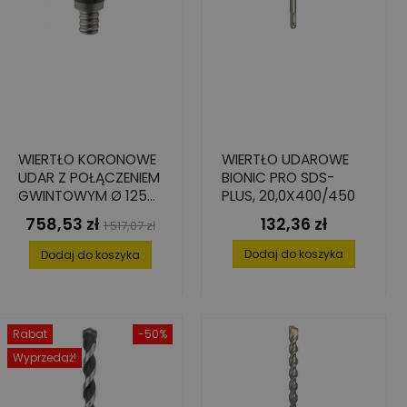
WIERTŁO KORONOWE
WIERTŁO UDAROWE
UDAR Z POŁĄCZENIEM
BIONIC PRO SDS-
GWINTOWYM Ø 125
PLUS, 20,0X400/450
MM
758,53 zł
132,36 zł
Cena
Cena
Cena
1 517,07 zł
podstawowa
Dodaj do koszyka
Dodaj do koszyka
Rabat
-50%
Wyprzedaż!