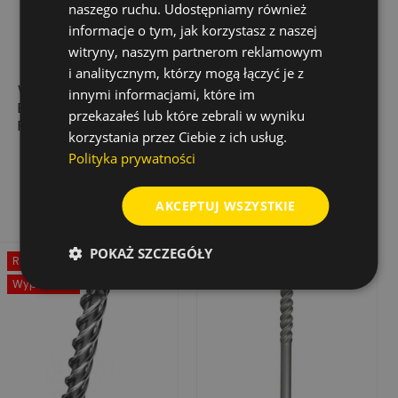
naszego ruchu. Udostępniamy również
informacje o tym, jak korzystasz z naszej
witryny, naszym partnerom reklamowym
i analitycznym, którzy mogą łączyć je z
WIERTŁO UDAROWE
WIERTŁO UDAR.
innymi informacjami, które im
BIONIC PRO SDS-
TRIJET ULTIMATE SDS-
przekazałeś lub które zebrali w wyniku
PLUS, 14,0X200/260
PLUS 14,0X550/600
korzystania przez Ciebie z ich usług.
48,76 zł
218,18 zł
Cena
Cena
Polityka prywatności
Dodaj do koszyka
Dodaj do koszyka
AKCEPTUJ WSZYSTKIE
POKAŻ SZCZEGÓŁY
Rabat
-50%
Wyprzedaż!