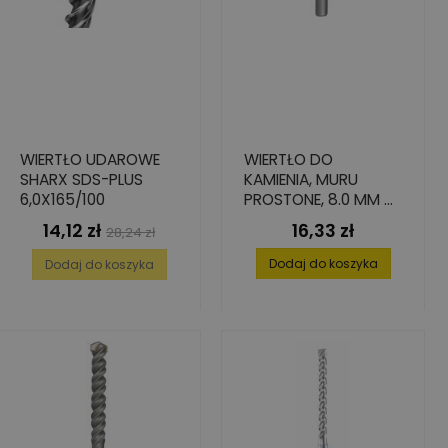
WIERTŁO UDAROWE
WIERTŁO DO
SHARX SDS-PLUS
KAMIENIA, MURU
6,0X165/100
PROSTONE, 8.0 MM X
135 MM X 200 MM
14,12 zł
16,33 zł
Cena
Cena
Cena
28,24 zł
podstawowa
Dodaj do koszyka
Dodaj do koszyka