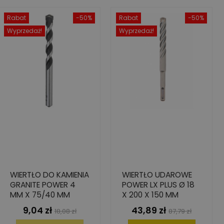
Rabat
-50%
Rabat
-50%
Wyprzedaż!
Wyprzedaż!
WIERTŁO DO KAMIENIA
WIERTŁO UDAROWE
GRANITE POWER 4
POWER LX PLUS Ø 18
MM X 75/40 MM
X 200 X 150 MM
9,04 zł
43,89 zł
Cena
Cena
Cena
Cena
18,08 zł
87,79 zł
podstawowa
podstawowa