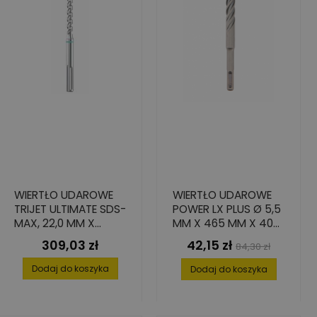
WIERTŁO UDAROWE
WIERTŁO UDAROWE
TRIJET ULTIMATE SDS-
POWER LX PLUS Ø 5,5
MAX, 22,0 MM X
MM X 465 MM X 400
200/320 MM
MM
309,03 zł
42,15 zł
Cena
Cena
Cena
84,30 zł
podstawowa
Dodaj do koszyka
Dodaj do koszyka