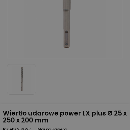
Wiertło udarowe power LX plus Ø 25 x
250 x 200 mm
Indeks
266722
Marka
Hawera