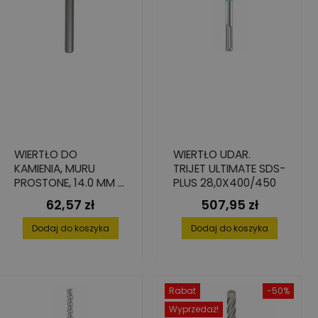
WIERTŁO DO
WIERTŁO UDAR.
KAMIENIA, MURU
TRIJET ULTIMATE SDS-
PROSTONE, 14.0 MM X
PLUS 28,0X400/450
500 MM X 600 MM
62,57 zł
507,95 zł
Cena
Cena
Dodaj do koszyka
Dodaj do koszyka
Rabat
-50%
Wyprzedaż!