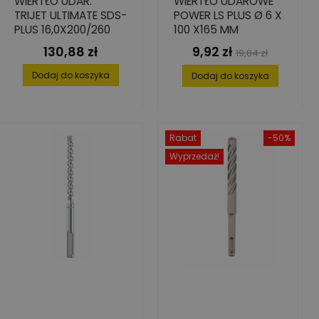
WIERTŁO UDAR.
WIERTŁO UDAROWE
TRIJET ULTIMATE SDS-
POWER LS PLUS Ø 6 X
PLUS 16,0X200/260
100 X165 MM
130,88 zł
9,92 zł
Cena
Cena
Cena
19,84 zł
podstawowa
Dodaj do koszyka
Dodaj do koszyka
Rabat
-50%
Wyprzedaż!