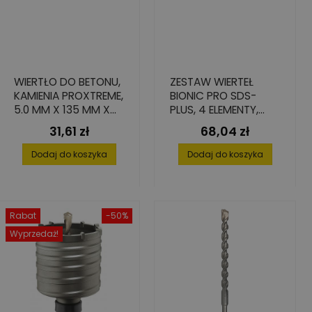
WIERTŁO DO BETONU,
ZESTAW WIERTEŁ
KAMIENIA PROXTREME,
BIONIC PRO SDS-
5.0 MM X 135 MM X
PLUS, 4 ELEMENTY,
200 MM
ŚREDNICE 5-10 MM
31,61 zł
68,04 zł
Cena
Cena
Dodaj do koszyka
Dodaj do koszyka
Rabat
-50%
Wyprzedaż!