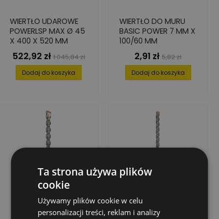
WIERTŁO UDAROWE
WIERTŁO DO MURU
POWERLSP MAX Ø 45
BASIC POWER 7 MM X
X 400 X 520 MM
100/60 MM
522,92 zł
2,91 zł
Cena
Cena
Cena
Cena
1 045,84 zł
5,82 zł
podstawowa
podstawowa
Dodaj do koszyka
Dodaj do koszyka
Ta strona używa plików
cookie
Używamy plików cookie w celu
personalizacji treści, reklam i analizy