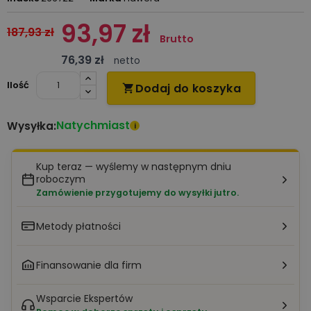
93,97 zł
187,93 zł
Brutto
76,39 zł
netto
Ilość
Dodaj do koszyka

Natychmiast
Wysyłka:
i
Kup teraz — wyślemy w następnym dniu
roboczym
Zamówienie przygotujemy do wysyłki jutro.
Metody płatności
Finansowanie dla firm
Wsparcie Ekspertów