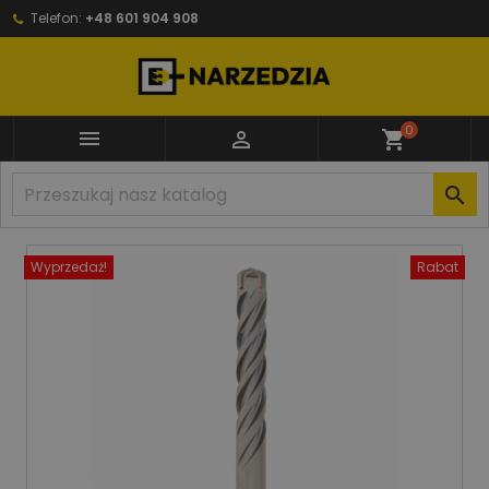
Telefon:
+48 601 904 908
0


shopping_cart

Wyprzedaż!
Rabat