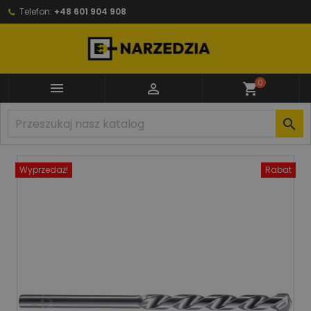
Telefon:
+48 601 904 908
0


shopping_cart

Wyprzedaż!
Rabat