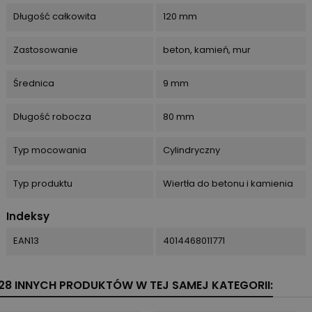
Długość całkowita
120 mm
Zastosowanie
beton, kamień, mur
Średnica
9 mm
Długość robocza
80 mm
Typ mocowania
Cylindryczny
Typ produktu
Wiertła do betonu i kamienia
Indeksy
EAN13
4014468011771
28 INNYCH PRODUKTÓW W TEJ SAMEJ KATEGORII: