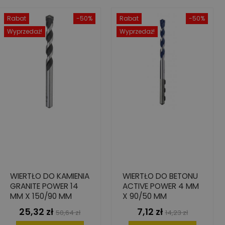
Rabat
-50%
Rabat
-50%
Wyprzedaż!
Wyprzedaż!
WIERTŁO DO KAMIENIA
WIERTŁO DO BETONU
GRANITE POWER 14
ACTIVE POWER 4 MM
MM X 150/90 MM
X 90/50 MM
25,32 zł
7,12 zł
Cena
Cena
Cena
Cena
50,64 zł
14,23 zł
podstawowa
podstawowa