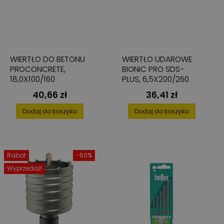
WIERTŁO DO BETONU
WIERTŁO UDAROWE
PROCONCRETE,
BIONIC PRO SDS-
18,0X100/160
PLUS, 6,5X200/260
40,66 zł
36,41 zł
Cena
Cena
Dodaj do koszyka
Dodaj do koszyka
Rabat
-50%
Wyprzedaż!