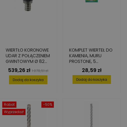
WIERTŁO KORONOWE
KOMPLET WIERTEŁ DO
UDAR Z POŁĄCZENIEM
KAMIENIA, MURU
GWINTOWYM Ø 82
PROSTONE, 5
MM
ELEMENTÓW 5-10 MM
539,26 zł
28,59 zł
Cena
Cena
Cena
1 078,51 zł
podstawowa
Dodaj do koszyka
Dodaj do koszyka
Rabat
-50%
Wyprzedaż!