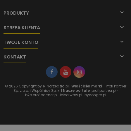

PRODUKTY

STREFA KLIENTA

TWOJE KONTO

KONTAKT
© 2026 Copyright by
e-narzedzia.pl
|
Właściciel marki
– Profi Partner
Sp. z o.o. i Wspólnicy Sp. k. |
Nasze portale
:
profipartner.pl
·
b2b.profipartner.pl
·
leica.waw.pl
·
bycongrp.pl