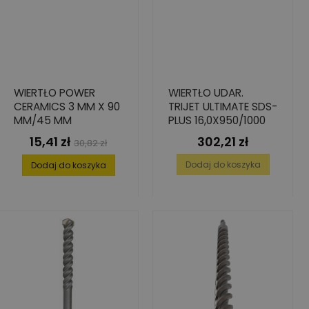
WIERTŁO POWER
WIERTŁO UDAR.
CERAMICS 3 MM X 90
TRIJET ULTIMATE SDS-
MM/45 MM
PLUS 16,0X950/1000
15,41 zł
302,21 zł
Cena
Cena
Cena
30,82 zł
podstawowa
Dodaj do koszyka
Dodaj do koszyka