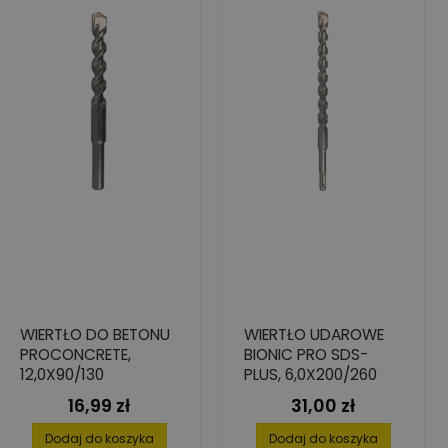
WIERTŁO DO BETONU
WIERTŁO UDAROWE
PROCONCRETE,
BIONIC PRO SDS-
12,0X90/130
PLUS, 6,0X200/260
16,99 zł
31,00 zł
Cena
Cena
Dodaj do koszyka
Dodaj do koszyka