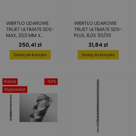
WIERTŁO UDAROWE
WIERTŁO UDAROWE
TRIJET ULTIMATE SDS-
TRIJET ULTIMATE SDS-
MAX, 20,0 MM X
PLUS, 8,0X 50/110
400/520 MM
350,41 zł
31,84 zł
Cena
Cena
Dodaj do koszyka
Dodaj do koszyka
Rabat
-50%
Wyprzedaż!