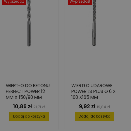
Wyprzedaż!
Wyprzedaż!
WIERTŁO DO BETONU
WIERTŁO UDAROWE
PERFECT POWER 12
POWER LS PLUS Ø 6 X
MM X 150/90 MM
100 X165 MM
10,86 zł
9,92 zł
Cena
Cena
Cena
Cena
21,71 zł
19,84 zł
podstawowa
podstawowa
Dodaj do koszyka
Dodaj do koszyka