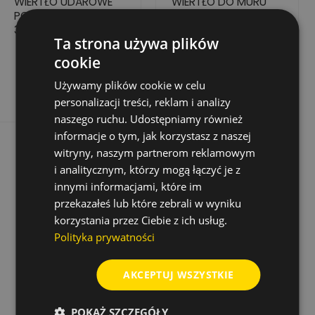
WIERTŁO UDAROWE
WIERTŁO DO MURU
POWER LX PLUS Ø 6 X
BASIC POWER 15 MM
315 X 250 MM
X 150/90 MM
Ta strona używa plików
23,92 zł
18,93 zł
Cena
Cena
Cena
Cena
47,83 zł
37,85 zł
cookie
podstawowa
podstawowa
Dodaj do koszyka
Dodaj do koszyka
Używamy plików cookie w celu
personalizacji treści, reklam i analizy
naszego ruchu. Udostępniamy również
informacje o tym, jak korzystasz z naszej
witryny, naszym partnerom reklamowym
i analitycznym, którzy mogą łączyć je z
innymi informacjami, które im
przekazałeś lub które zebrali w wyniku
korzystania przez Ciebie z ich usług.
Polityka prywatności
AKCEPTUJ WSZYSTKIE
POKAŻ SZCZEGÓŁY