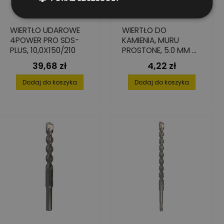
WIERTŁO UDAROWE
WIERTŁO DO
4POWER PRO SDS-
KAMIENIA, MURU
PLUS, 10,0X150/210
PROSTONE, 5.0 MM X
50 MM X 95 MM
39,68 zł
4,22 zł
Cena
Cena
Dodaj do koszyka
Dodaj do koszyka