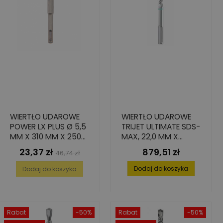
WIERTŁO UDAROWE
WIERTŁO UDAROWE
POWER LX PLUS Ø 5,5
TRIJET ULTIMATE SDS-
MM X 310 MM X 250
MAX, 22,0 MM X
MM
1200/1320 MM
23,37 zł
879,51 zł
Cena
Cena
Cena
46,74 zł
podstawowa
Dodaj do koszyka
Dodaj do koszyka
Rabat
-50%
Rabat
-50%