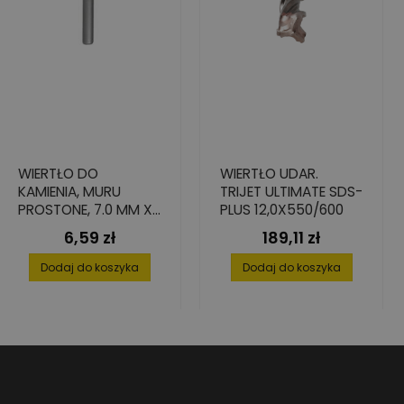
WIERTŁO DO
WIERTŁO UDAR.
KAMIENIA, MURU
TRIJET ULTIMATE SDS-
PROSTONE, 7.0 MM X
PLUS 12,0X550/600
55 MM X 100 MM
6,59 zł
189,11 zł
Cena
Cena
Dodaj do koszyka
Dodaj do koszyka