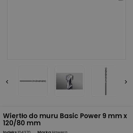


Wiertło do muru Basic Power 9 mm x
120/80 mm
Indeks
104370
Marka
Hawera