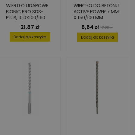
WIERTŁO UDAROWE
WIERTŁO DO BETONU
BIONIC PRO SDS-
ACTIVE POWER 7 MM
PLUS, 10,0X100/160
X 150/100 MM
21,87 zł
8,64 zł
Cena
Cena
Cena
17,28 zł
podstawowa
Dodaj do koszyka
Dodaj do koszyka