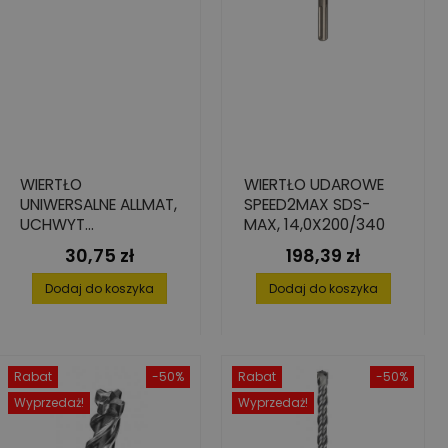
WIERTŁO
WIERTŁO UDAROWE
UNIWERSALNE ALLMAT,
SPEED2MAX SDS-
UCHWYT
MAX, 14,0X200/340
CYLINDRYCZNY,
30,75 zł
198,39 zł
Cena
Cena
6,0X110/150
Dodaj do koszyka
Dodaj do koszyka
Rabat
-50%
Rabat
-50%
Wyprzedaż!
Wyprzedaż!