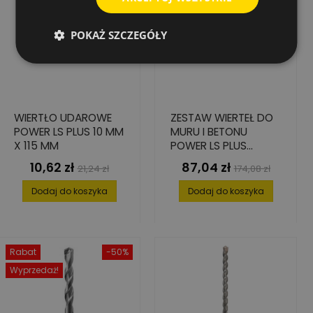
POKAŻ SZCZEGÓŁY
WIERTŁO UDAROWE
ZESTAW WIERTEŁ DO
POWER LS PLUS 10 MM
MURU I BETONU
X 115 MM
POWER LS PLUS
PROBOX 7 ELEMENT.
10,62 zł
87,04 zł
Cena
Cena
Cena
Cena
21,24 zł
174,08 zł
5-12
podstawowa
podstawowa
Dodaj do koszyka
Dodaj do koszyka
Rabat
-50%
Wyprzedaż!