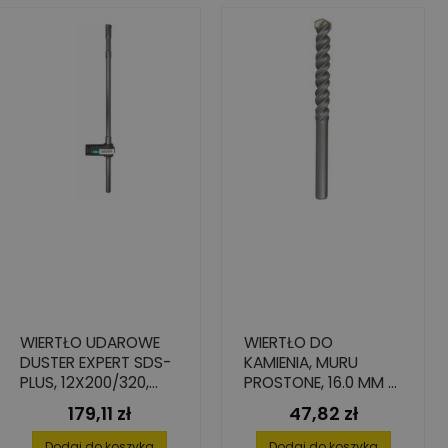
WIERTŁO UDAROWE
WIERTŁO DO
DUSTER EXPERT SDS-
KAMIENIA, MURU
PLUS, 12X200/320,
PROSTONE, 16.0 MM X
BIONIC
275 MM X 400 MM
179,11 zł
47,82 zł
Cena
Cena
Dodaj do koszyka
Dodaj do koszyka