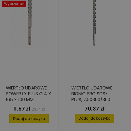
Wyprzedaż!
WIERTŁO UDAROWE
WIERTŁO UDAROWE
POWER LX PLUS Ø 4 X
BIONIC PRO SDS-
165 X 100 MM
PLUS, 7,0X300/360
11,57 zł
70,37 zł
Cena
Cena
Cena
23,14 zł
podstawowa
Dodaj do koszyka
Dodaj do koszyka