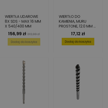
WIERTŁA UDAROWE
WIERTŁO DO
8X SDS - MAX 16 MM
KAMIENIA, MURU
X 540/400 MM
PROSTONE, 12.0 MM X
150 MM X 220 MM
156,99 zł
17,12 zł
Cena
Cena
Cena
313,99 zł
podstawowa
Dodaj do koszyka
Dodaj do koszyka