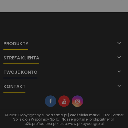

PRODUKTY

STREFA KLIENTA

TWOJE KONTO

KONTAKT
© 2026 Copyright by
e-narzedzia.pl
|
Właściciel marki
– Profi Partner
Sp. z o.o. i Wspólnicy Sp. k. |
Nasze portale
:
profipartner.pl
·
b2b.profipartner.pl
·
leica.waw.pl
·
bycongrp.pl