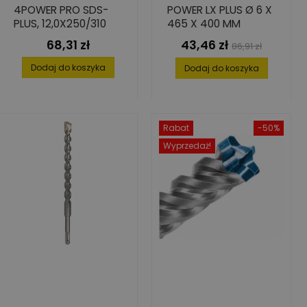
4POWER PRO SDS-
POWER LX PLUS Ø 6 X
PLUS, 12,0X250/310
465 X 400 MM
68,31 zł
43,46 zł
Cena
Cena
Cena
86,91 zł
podstawowa
Dodaj do koszyka
Dodaj do koszyka
Rabat
-50%
Wyprzedaż!