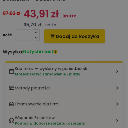
43,91 zł
87,82 zł
Brutto
35,70 zł
netto
Ilość
Dodaj do koszyka

Natychmiast
Wysyłka:
i
Kup teraz — wyślemy w poniedziałek
Możesz złożyć zamówienie już dziś.
Metody płatności
Finansowanie dla firm
Wsparcie Ekspertów
Pomoc w doborze sprzętu i osprzętu