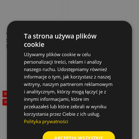
WIERTŁO UDAROWE
WIERTŁO UDAR.
Ta strona używa plików
SHARX SDS-PLUS
TRIJET ULTIMATE SDS-
cookie
14,0X365/300
PLUS 28,0X400/450
Używamy plików cookie w celu
66,31 zł
507,95 zł
Cena
Cena
Cena
132,62 zł
personalizacji treści, reklam i analizy
podstawowa
Dodaj do koszyka
Dodaj do koszyka
naszego ruchu. Udostępniamy również
informacje o tym, jak korzystasz z naszej
witryny, naszym partnerom reklamowym
i analitycznym, którzy mogą łączyć je z
Rabat
-50%
Rabat
-50%
innymi informacjami, które im
Wyprzedaż!
Wyprzedaż!
przekazałeś lub które zebrali w wyniku
korzystania przez Ciebie z ich usług.
Polityka prywatności
AKCEPTUJ WSZYSTKIE