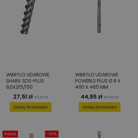
WIERTŁO UDAROWE
WIERTŁO UDAROWE
SHARX SDS-PLUS
POWERLS PLUS Ø 6 X
9,0X215/150
400 X 465 MM
27,51 zł
44,95 zł
Cena
Cena
Cena
Cena
55,01 zł
89,90 zł
podstawowa
podstawowa
Dodaj do koszyka
Dodaj do koszyka
Rabat
-50%