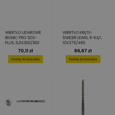
WIERTŁO UDAROWE
WIERTŁO KRĘTE-
BIONIC PRO SDS-
ŚWIDER LEWIS, 6-KĄT,
PLUS, 6,0X300/360
10X375/460
70,11 zł
86,67 zł
Cena
Cena
Dodaj do koszyka
Dodaj do koszyka