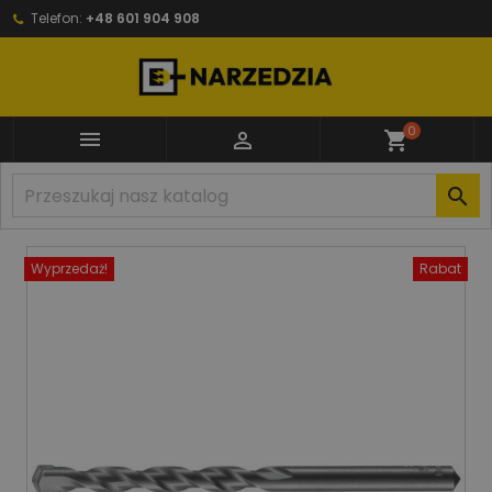
Telefon:
+48 601 904 908
0


shopping_cart

Wyprzedaż!
Rabat