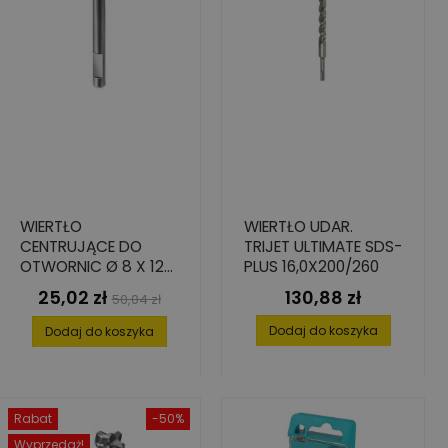
WIERTŁO
WIERTŁO UDAR.
CENTRUJĄCE DO
TRIJET ULTIMATE SDS-
OTWORNIC Ø 8 X 120
PLUS 16,0X200/260
MM
25,02 zł
130,88 zł
Cena
Cena
Cena
50,04 zł
podstawowa
Dodaj do koszyka
Dodaj do koszyka
Rabat
-50%
Wyprzedaż!