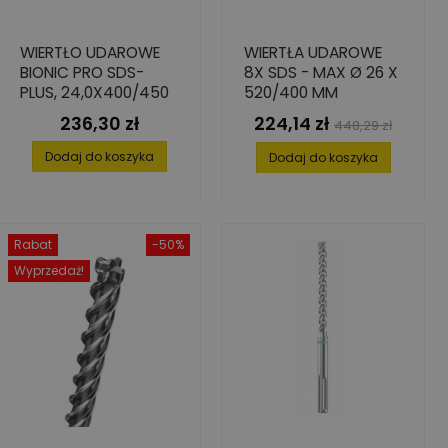
WIERTŁO UDAROWE
WIERTŁA UDAROWE
BIONIC PRO SDS-
8X SDS - MAX Ø 26 X
PLUS, 24,0X400/450
520/400 MM
236,30 zł
224,14 zł
Cena
Cena
Cena
448,29 zł
podstawowa
Dodaj do koszyka
Dodaj do koszyka
Rabat
-50%
Wyprzedaż!