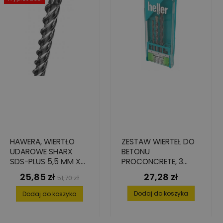
HAWERA, WIERTŁO
ZESTAW WIERTEŁ DO
UDAROWE SHARX
BETONU
SDS-PLUS 5,5 MM X
PROCONCRETE, 3
215 MM / 150 MM
ELEMENTY, ŚREDNICE
25,85 zł
27,28 zł
Cena
Cena
Cena
51,70 zł
5/6/8 MM
podstawowa
Dodaj do koszyka
Dodaj do koszyka