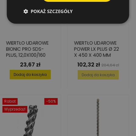
POKAŻ SZCZEGÓŁY
WIERTŁO UDAROWE
WIERTŁO UDAROWE
BIONIC PRO SDS-
POWER LX PLUS Ø 22
PLUS, 12,0X100/160
X 450 X 400 MM
23,67 zł
102,32 zł
Cena
Cena
Cena
204,64 zł
podstawowa
Dodaj do koszyka
Dodaj do koszyka
Rabat
-50%
Wyprzedaż!