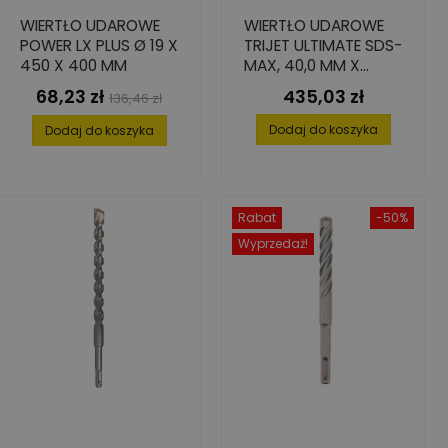
WIERTŁO UDAROWE
WIERTŁO UDAROWE
POWER LX PLUS Ø 19 X
TRIJET ULTIMATE SDS-
450 X 400 MM
MAX, 40,0 MM X
200/320 MM
68,23 zł
435,03 zł
Cena
Cena
Cena
136,46 zł
podstawowa
Dodaj do koszyka
Dodaj do koszyka
Rabat
-50%
Wyprzedaż!