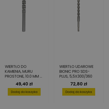
WIERTŁO DO
WIERTŁO UDAROWE
KAMIENIA, MURU
BIONIC PRO SDS-
PROSTONE, 10.0 MM X
PLUS, 5,5X300/360
550 MM X 600 MM
49,40 zł
72,80 zł
Cena
Cena
Dodaj do koszyka
Dodaj do koszyka