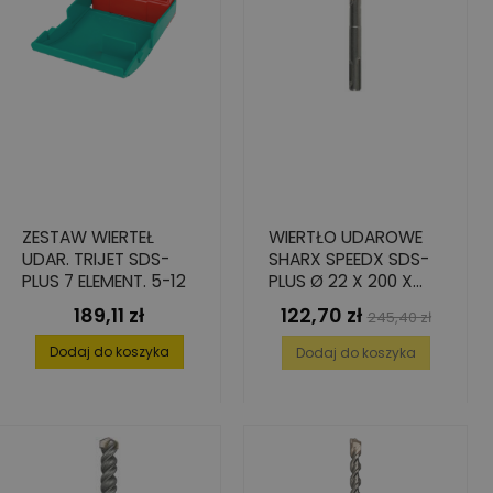
ZESTAW WIERTEŁ
WIERTŁO UDAROWE
UDAR. TRIJET SDS-
SHARX SPEEDX SDS-
PLUS 7 ELEMENT. 5-12
PLUS Ø 22 X 200 X
250 MM
189,11 zł
122,70 zł
Cena
Cena
Cena
245,40 zł
podstawowa
Dodaj do koszyka
Dodaj do koszyka