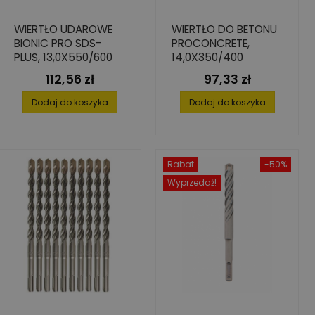
WIERTŁO UDAROWE
WIERTŁO DO BETONU
BIONIC PRO SDS-
PROCONCRETE,
PLUS, 13,0X550/600
14,0X350/400
112,56 zł
97,33 zł
Cena
Cena
Dodaj do koszyka
Dodaj do koszyka
Rabat
-50%
Wyprzedaż!