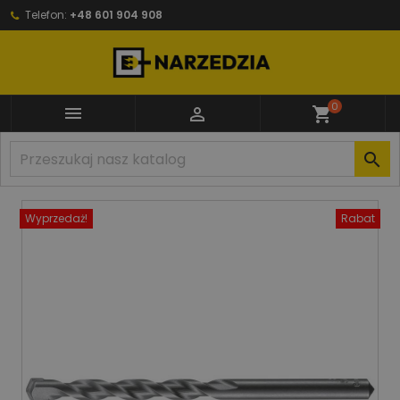
Telefon:
+48 601 904 908
0


shopping_cart

Wyprzedaż!
Rabat