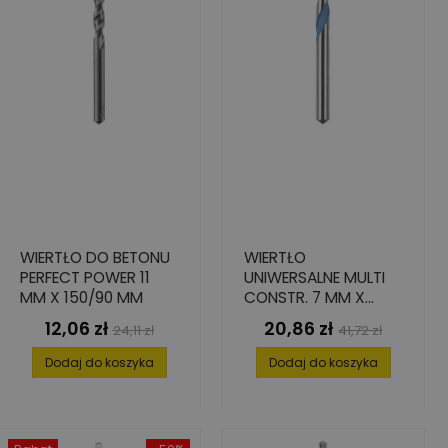
WIERTŁO DO BETONU
WIERTŁO
PERFECT POWER 11
UNIWERSALNE MULTI
MM X 150/90 MM
CONSTR. 7 MM X
250/200 MM
12,06 zł
20,86 zł
Cena
Cena
Cena
Cena
24,11 zł
41,72 zł
podstawowa
podstawowa
Dodaj do koszyka
Dodaj do koszyka