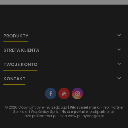

PRODUKTY

STREFA KLIENTA

TWOJE KONTO

KONTAKT
© 2026 Copyright by
e-narzedzia.pl
|
Właściciel marki
– Profi Partner
Sp. z o.o. i Wspólnicy Sp. k. |
Nasze portale
:
profipartner.pl
·
b2b.profipartner.pl
·
leica.waw.pl
·
bycongrp.pl