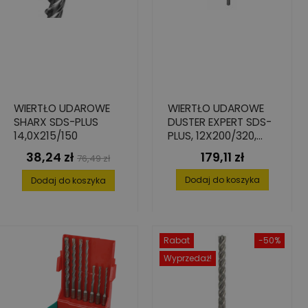
WIERTŁO UDAROWE
WIERTŁO UDAROWE
SHARX SDS-PLUS
DUSTER EXPERT SDS-
14,0X215/150
PLUS, 12X200/320,
BIONIC
38,24 zł
179,11 zł
Cena
Cena
Cena
76,49 zł
podstawowa
Dodaj do koszyka
Dodaj do koszyka
Rabat
-50%
Wyprzedaż!