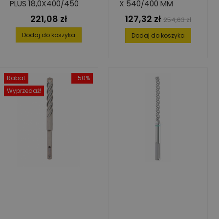
PLUS 18,0X400/450
X 540/400 MM
221,08 zł
127,32 zł
Cena
Cena
Cena
254,63 zł
podstawowa
Dodaj do koszyka
Dodaj do koszyka
Rabat
-50%
Wyprzedaż!