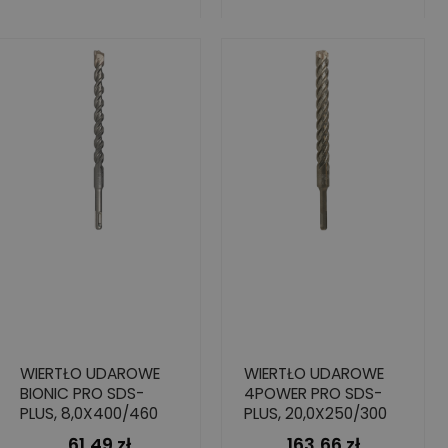
WIERTŁO UDAROWE
WIERTŁO UDAROWE
BIONIC PRO SDS-
4POWER PRO SDS-
PLUS, 8,0X400/460
PLUS, 20,0X250/300
61,49 zł
163,66 zł
Cena
Cena