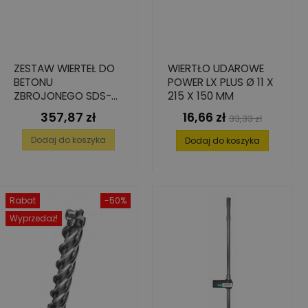
ZESTAW WIERTEŁ DO
WIERTŁO UDAROWE
BETONU
POWER LX PLUS Ø 11 X
ZBROJONEGO SDS-
215 X 150 MM
PLUS 12 MM X 210 MM,
357,87 zł
16,66 zł
Cena
Cena
Cena
33,33 zł
10 SZT.
podstawowa
Dodaj do koszyka
Dodaj do koszyka
Rabat
-50%
Wyprzedaż!