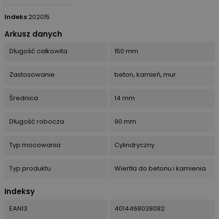
Indeks
202015
Arkusz danych
Długość całkowita
150 mm
Zastosowanie
beton, kamień, mur
Średnica
14 mm
Długość robocza
90 mm
Typ mocowania
Cylindryczny
Typ produktu
Wiertła do betonu i kamienia
Indeksy
EAN13
4014468038082