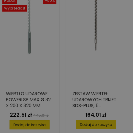
Rabat
-50%
Wyprzedaż!
WIERTŁO UDAROWE
ZESTAW WIERTEŁ
POWERLSP MAX Ø 32
UDAROWYCH TRIJET
X 200 X 320 MM
SDS-PLUS, 5
ELEMENTÓW, 6-10
222,51 zł
164,01 zł
Cena
Cena
Cena
445,01 zł
podstawowa
Dodaj do koszyka
Dodaj do koszyka