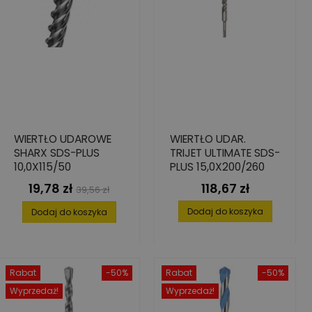
WIERTŁO UDAROWE
WIERTŁO UDAR.
SHARX SDS-PLUS
TRIJET ULTIMATE SDS-
10,0X115/50
PLUS 15,0X200/260
19,78 zł
118,67 zł
Cena
Cena
Cena
39,56 zł
podstawowa
Dodaj do koszyka
Dodaj do koszyka
Rabat
-50%
Rabat
-50%
Wyprzedaż!
Wyprzedaż!