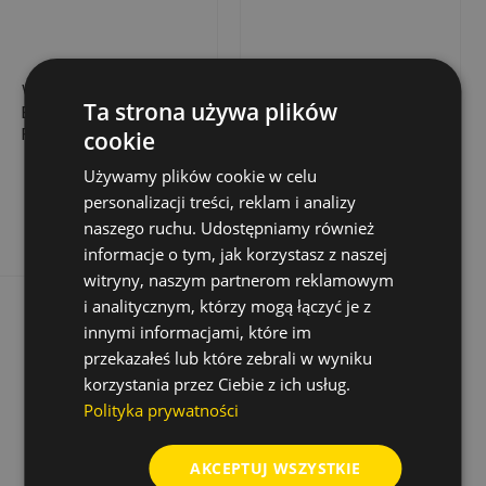
WIERTŁO UDAROWE
WIERTŁO UDAROWE
Ta strona używa plików
BIONIC PRO SDS-
POWER LX PLUS Ø 4 X
PLUS, 6,0X200/260
165 X 100 MM
cookie
31,00 zł
11,57 zł
Cena
Cena
Cena
23,14 zł
Używamy plików cookie w celu
podstawowa
personalizacji treści, reklam i analizy
Dodaj do koszyka
Dodaj do koszyka
naszego ruchu. Udostępniamy również
informacje o tym, jak korzystasz z naszej
witryny, naszym partnerom reklamowym
Rabat
-50%
i analitycznym, którzy mogą łączyć je z
Wyprzedaż!
innymi informacjami, które im
przekazałeś lub które zebrali w wyniku
korzystania przez Ciebie z ich usług.
Polityka prywatności
AKCEPTUJ WSZYSTKIE