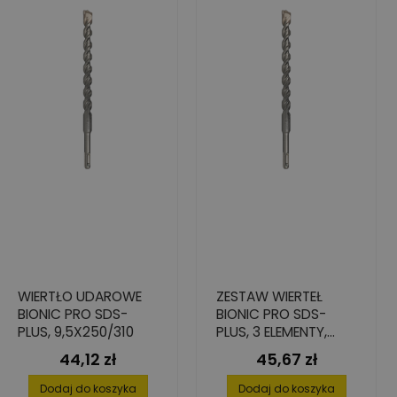
WIERTŁO UDAROWE
ZESTAW WIERTEŁ
BIONIC PRO SDS-
BIONIC PRO SDS-
PLUS, 9,5X250/310
PLUS, 3 ELEMENTY,
ŚREDNICE 5/6/8 MM
44,12 zł
45,67 zł
Cena
Cena
Dodaj do koszyka
Dodaj do koszyka