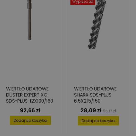
Wyprzedaż!
WIERTŁO UDAROWE
WIERTŁO UDAROWE
DUSTER EXPERT XC
SHARX SDS-PLUS
SDS-PLUS, 12X100/160
6,5X215/150
92,66 zł
28,09 zł
Cena
Cena
Cena
56,17 zł
podstawowa
Dodaj do koszyka
Dodaj do koszyka