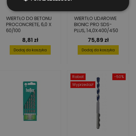
WIERTŁO DO BETONU
WIERTŁO UDAROWE
PROCONCRETE, 6,0 X
BIONIC PRO SDS-
60/100
PLUS, 14,0X400/450
8,81 zł
75,89 zł
Cena
Cena
Dodaj do koszyka
Dodaj do koszyka
Rabat
-50%
Wyprzedaż!