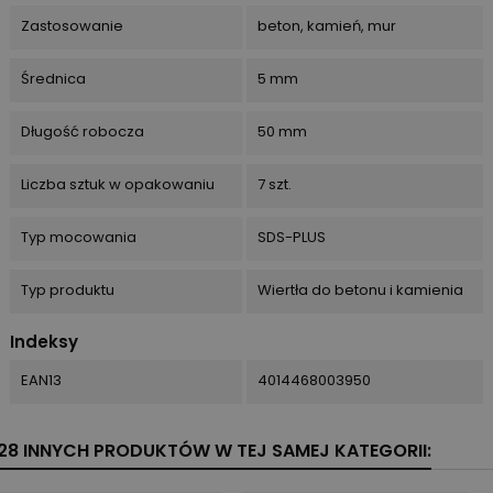
Zastosowanie
beton, kamień, mur
Średnica
5 mm
Długość robocza
50 mm
Liczba sztuk w opakowaniu
7 szt.
Typ mocowania
SDS-PLUS
Typ produktu
Wiertła do betonu i kamienia
Indeksy
EAN13
4014468003950
28 INNYCH PRODUKTÓW W TEJ SAMEJ KATEGORII: