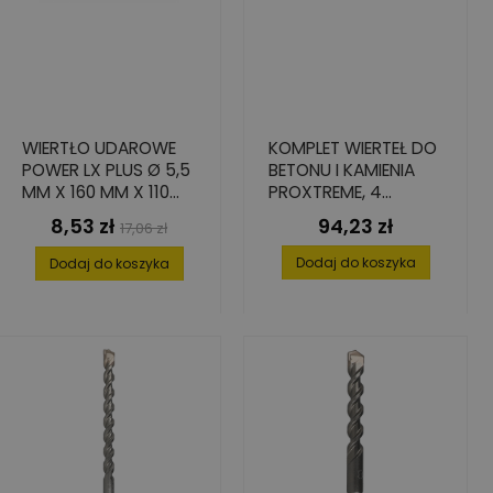
WIERTŁO UDAROWE
KOMPLET WIERTEŁ DO
POWER LX PLUS Ø 5,5
BETONU I KAMIENIA
MM X 160 MM X 110
PROXTREME, 4
MM
ELEMENTY: 5-10 MM
8,53 zł
94,23 zł
Cena
Cena
Cena
17,06 zł
podstawowa
Dodaj do koszyka
Dodaj do koszyka