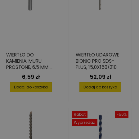
WIERTŁO DO
WIERTŁO UDAROWE
KAMIENIA, MURU
BIONIC PRO SDS-
PROSTONE, 6.5 MM X
PLUS, 15,0X150/210
60 MM X 100 MM
6,59 zł
52,09 zł
Cena
Cena
Dodaj do koszyka
Dodaj do koszyka
Rabat
-50%
Wyprzedaż!