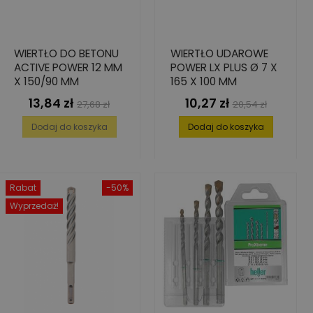
WIERTŁO DO BETONU
WIERTŁO UDAROWE
ACTIVE POWER 12 MM
POWER LX PLUS Ø 7 X
X 150/90 MM
165 X 100 MM
13,84 zł
10,27 zł
Cena
Cena
Cena
Cena
27,68 zł
20,54 zł
podstawowa
podstawowa
Dodaj do koszyka
Dodaj do koszyka
Rabat
-50%
Wyprzedaż!