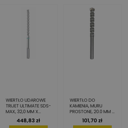
WIERTŁO UDAROWE
WIERTŁO DO
TRIJET ULTIMATE SDS-
KAMIENIA, MURU
MAX, 32,0 MM X
PROSTONE, 20.0 MM X
400/520 MM
500 MM X 600 MM
448,83 zł
101,70 zł
Cena
Cena