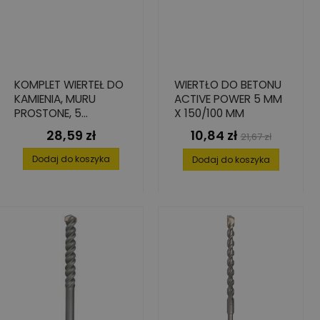
KOMPLET WIERTEŁ DO
WIERTŁO DO BETONU
KAMIENIA, MURU
ACTIVE POWER 5 MM
PROSTONE, 5
X 150/100 MM
ELEMENTÓW 5-10 MM
28,59 zł
10,84 zł
Cena
Cena
Cena
21,67 zł
podstawowa
Dodaj do koszyka
Dodaj do koszyka