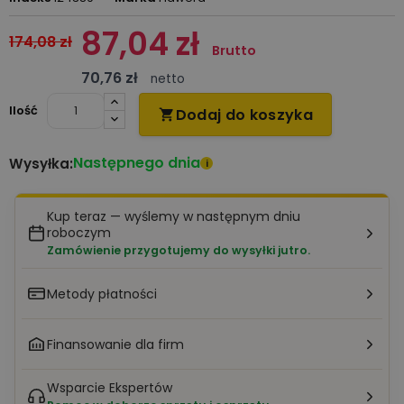
87,04 zł
174,08 zł
Brutto
70,76 zł
netto
Ilość
Dodaj do koszyka

Następnego dnia
Wysyłka:
i
Kup teraz — wyślemy w następnym dniu
roboczym
Zamówienie przygotujemy do wysyłki jutro.
Metody płatności
Finansowanie dla firm
Wsparcie Ekspertów