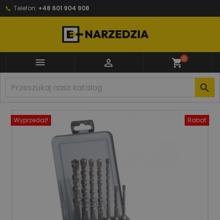
Telefon:
+48 601 904 908
0


shopping_cart

Wyprzedaż!
Rabat