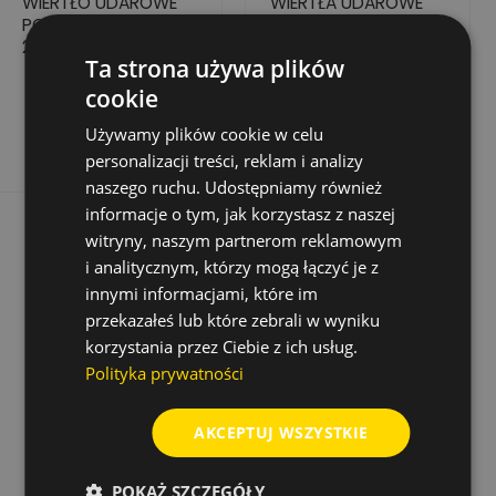
WIERTŁO UDAROWE
WIERTŁA UDAROWE
POWER LS PLUS 9 X
8X SDS - MAX 28 MM
200 X 265 MM
X 920/800 MM
Ta strona używa plików
18,21 zł
356,52 zł
Cena
Cena
Cena
Cena
36,41 zł
713,03 zł
cookie
podstawowa
podstawowa
Dodaj do koszyka
Dodaj do koszyka
Używamy plików cookie w celu
personalizacji treści, reklam i analizy
naszego ruchu. Udostępniamy również
informacje o tym, jak korzystasz z naszej
witryny, naszym partnerom reklamowym
i analitycznym, którzy mogą łączyć je z
innymi informacjami, które im
przekazałeś lub które zebrali w wyniku
korzystania przez Ciebie z ich usług.
Polityka prywatności
AKCEPTUJ WSZYSTKIE
POKAŻ SZCZEGÓŁY