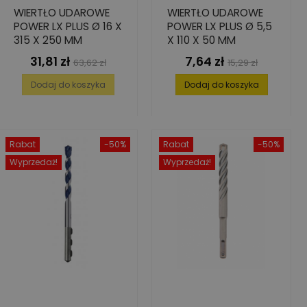
WIERTŁO UDAROWE
WIERTŁO UDAROWE
POWER LX PLUS Ø 16 X
POWER LX PLUS Ø 5,5
315 X 250 MM
X 110 X 50 MM
31,81 zł
7,64 zł
Cena
Cena
Cena
Cena
63,62 zł
15,29 zł
podstawowa
podstawowa
Dodaj do koszyka
Dodaj do koszyka
Rabat
-50%
Rabat
-50%
Wyprzedaż!
Wyprzedaż!