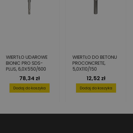
WIERTŁO UDAROWE
WIERTŁO DO BETONU
BIONIC PRO SDS-
PROCONCRETE,
PLUS, 6,0X550/600
5,0X110/150
78,34 zł
12,52 zł
Cena
Cena
Dodaj do koszyka
Dodaj do koszyka