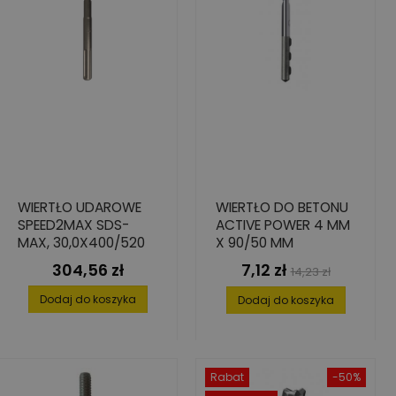
WIERTŁO UDAROWE
WIERTŁO DO BETONU
SPEED2MAX SDS-
ACTIVE POWER 4 MM
MAX, 30,0X400/520
X 90/50 MM
304,56 zł
7,12 zł
Cena
Cena
Cena
14,23 zł
podstawowa
Dodaj do koszyka
Dodaj do koszyka
Rabat
-50%