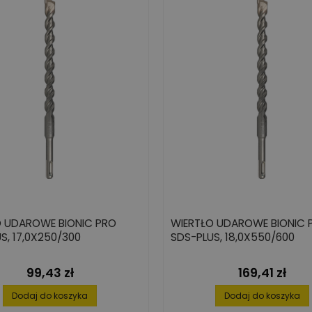
O UDAROWE BIONIC PRO
WIERTŁO UDAROWE BIONIC 
S, 17,0X250/300
SDS-PLUS, 18,0X550/600
99,43 zł
169,41 zł
Cena
Cena
Dodaj do koszyka
Dodaj do koszyka