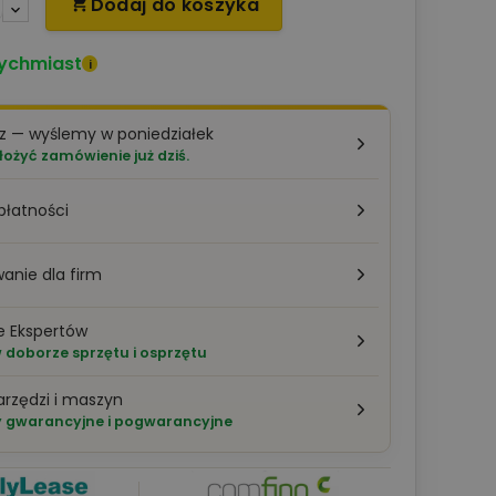
Dodaj do koszyka

ychmiast
i
z — wyślemy w poniedziałek
łożyć zamówienie już dziś.
płatności
anie dla firm
e Ekspertów
doborze sprzętu i osprzętu
arzędzi i maszyn
 gwarancyjne i pogwarancyjne