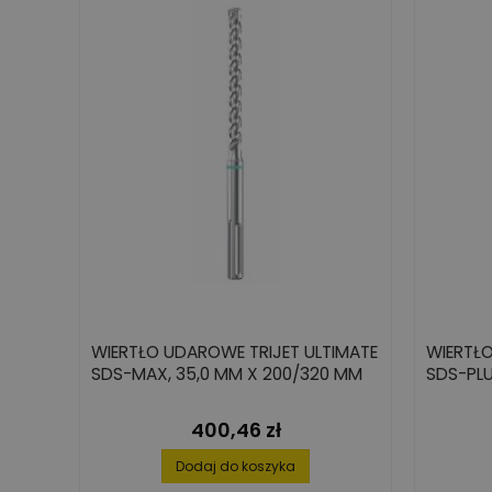
WIERTŁO UDAROWE TRIJET ULTIMATE
WIERTŁ
SDS-MAX, 35,0 MM X 200/320 MM
SDS-PLU
400,46 zł
Cena
Dodaj do koszyka