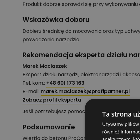
Produkt dobrze sprawdzi się przy wykonywaniu
Wskazówka doboru
Dobierz średnicę do mocowania oraz typ uchwytu
prowadzenie narzędzia.
Rekomendacja eksperta działu nar
Marek Maciaszek
Ekspert działu narzędzi, elektronarzędzi i akces
Tel. kom.:
+48 601 173 163
E-mail:
marek.maciaszek@profipartner.pl
Zobacz profil eksperta
Jeśli potrzebujesz pomocy przy doborze produ
Ta strona u
Używamy plików co
Podsumowanie
również informac
Wiertło do betonu ProConcrete, 8,0x350/400 to
analitycznym, któ