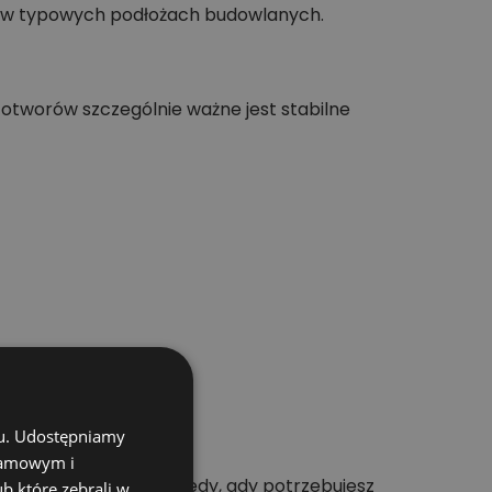
h w typowych podłożach budowlanych.
 otworów szczególnie ważne jest stabilne
chu. Udostępniamy
klamowym i
u. Warto wybrać go wtedy, gdy potrzebujesz
ub które zebrali w