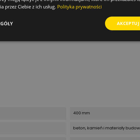
go wiercenia.
a przez Ciebie z ich usług.
Polityka prywatności
EGÓŁY
AKCEPTUJ
400 mm
beton, kamień i materiały budo