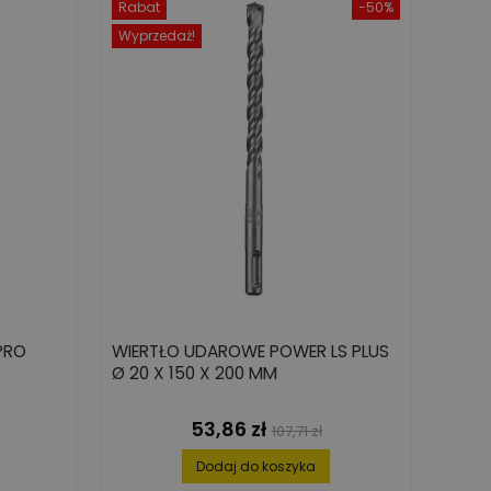
Rabat
-50%
Wyprzedaż!
PRO
WIERTŁO UDAROWE POWER LS PLUS
Ø 20 X 150 X 200 MM
53,86 zł
Cena
Cena
107,71 zł
podstawowa
Dodaj do koszyka