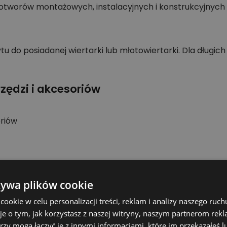
 otworów montażowych, instalacyjnych i konstrukcyjnyc
 do posiadanej wiertarki lub młotowiertarki. Dla długich
zędzi i akcesoriów
oriów
ktu, chętnie pomogę.
żywa plików cookie
okie w celu personalizacji treści, reklam i analizy naszego ru
je o tym, jak korzystasz z naszej witryny, naszym partnerom re
 dopasowany osprzęt Heller do prac w betonie i kamieni
rzy mogą łączyć je z innymi informacjami, które im przekazałeś l