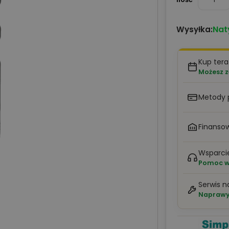
Nat
Wysyłka:
Kup tera
Możesz z
Metody 
Finansow
Wsparci
Pomoc w 
Serwis n
Naprawy