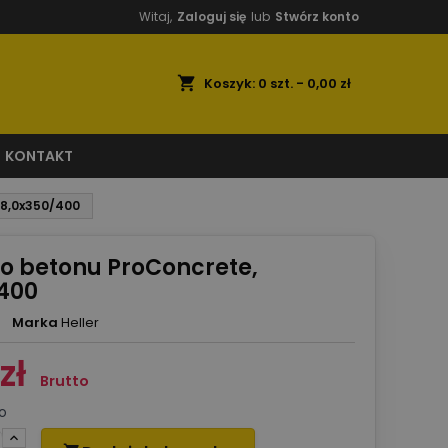
Witaj,
Zaloguj się
lub
Stwórz konto
shopping_cart
Koszyk:
0
szt. - 0,00 zł
KONTAKT
 8,0x350/400
do betonu ProConcrete,
400
Marka
Heller
zł
Brutto
o