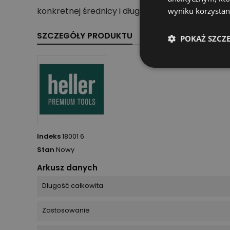
konkretnej średnicy i długości do przewidywalne
wyniku korzystani
SZCZEGÓŁY PRODUKTU
POKAŻ SZCZ
Indeks
18001 6
Stan
Nowy
Arkusz danych
Długość całkowita
Zastosowanie