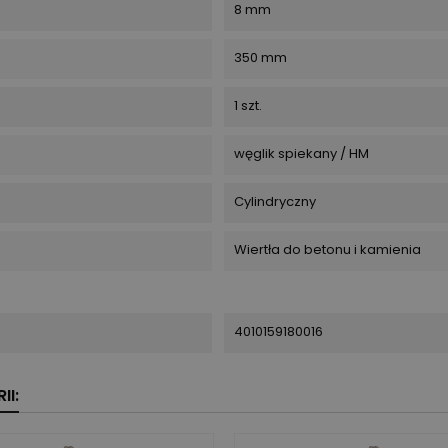
8 mm
350 mm
1 szt.
węglik spiekany / HM
Cylindryczny
Wiertła do betonu i kamienia
4010159180016
II: