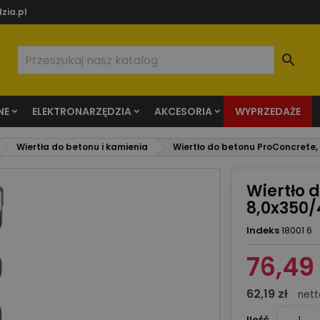
zia.pl

NE
ELEKTRONARZĘDZIA
AKCESORIA
WYPRZEDAŻE
Wiertła do betonu i kamienia
Wiertło do betonu ProConcrete,
Wiertło 
8,0x350/
Indeks
18001 6
76,49 
62,19 zł
nett
Ilość