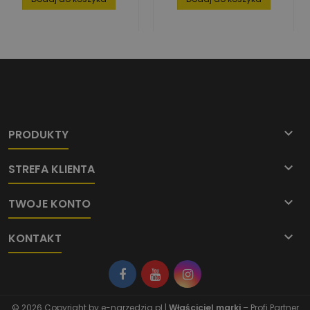

PRODUKTY

STREFA KLIENTA

TWOJE KONTO

KONTAKT
© 2026 Copyright by
e-narzedzia.pl
|
Właściciel marki
– Profi Partner