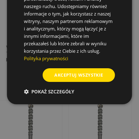
naszego ruchu. Udostępniamy również
informacje o tym, jak korzystasz z naszej
witryny, naszym partnerom reklamowym
i analitycznym, którzy mogą łączyć je z
innymi informacjami, które im
przekazałeś lub które zebrali w wyniku
WIERTŁO UDAR.
WIERTŁO DO BETONU
korzystania przez Ciebie z ich usług.
TRIJET ULTIMATE SDS-
ACTIVE POWER 10 MM
Polityka prywatności
PLUS 10,0X550/600
X 250/200 MM
174,59 zł
18,61 zł
Cena
Cena
Cena
37,22 zł
AKCEPTUJ WSZYSTKIE
podstawowa
Dodaj do koszyka
Dodaj do koszyka
POKAŻ SZCZEGÓŁY