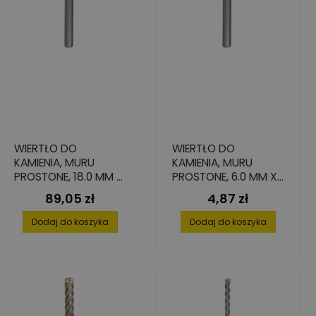
WIERTŁO DO
WIERTŁO DO
KAMIENIA, MURU
KAMIENIA, MURU
PROSTONE, 18.0 MM X
PROSTONE, 6.0 MM X
500 MM X 600 MM
60 MM X 100 MM
89,05 zł
4,87 zł
Cena
Cena
Dodaj do koszyka
Dodaj do koszyka