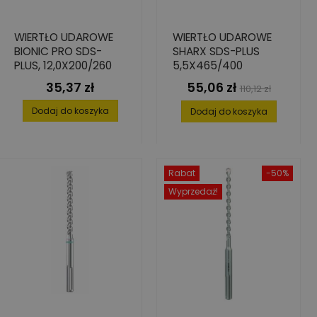
WIERTŁO UDAROWE
WIERTŁO UDAROWE
BIONIC PRO SDS-
SHARX SDS-PLUS
PLUS, 12,0X200/260
5,5X465/400
35,37 zł
55,06 zł
Cena
Cena
Cena
110,12 zł
podstawowa
Dodaj do koszyka
Dodaj do koszyka
Rabat
-50%
Wyprzedaż!