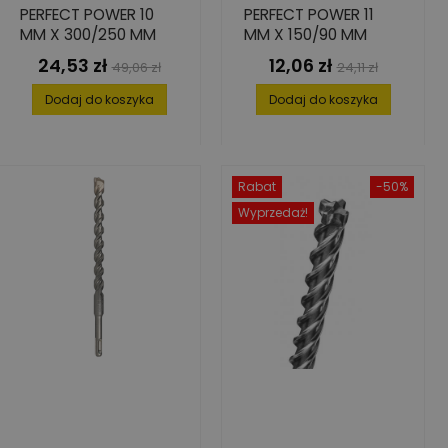
PERFECT POWER 10
PERFECT POWER 11
MM X 300/250 MM
MM X 150/90 MM
24,53 zł
12,06 zł
Cena
Cena
Cena
Cena
49,06 zł
24,11 zł
podstawowa
podstawowa
Dodaj do koszyka
Dodaj do koszyka
Rabat
-50%
Wyprzedaż!