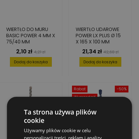
WIERTŁO DO MURU
WIERTŁO UDAROWE
BASIC POWER 4 MM X
POWER LX PLUS Ø 15
75/40 MM
X 165 X 100 MM
2,10 zł
21,34 zł
Cena
Cena
Cena
Cena
4,21 zł
42,68 zł
podstawowa
podstawowa
Dodaj do koszyka
Dodaj do koszyka
Rabat
-50%
Wyprzedaż!
Ta strona używa plików
cookie
Używamy plików cookie w celu
personalizacji treści, reklam i analizy