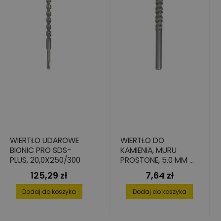
WIERTŁO UDAROWE
WIERTŁO DO
BIONIC PRO SDS-
KAMIENIA, MURU
PLUS, 20,0X250/300
PROSTONE, 5.0 MM X
85 MM X 150 MM
125,29 zł
7,64 zł
Cena
Cena
Dodaj do koszyka
Dodaj do koszyka