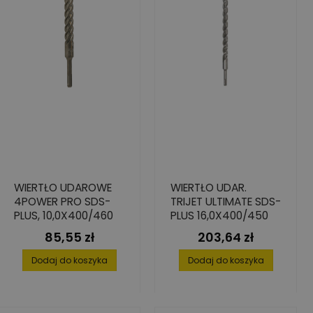
WIERTŁO UDAROWE
WIERTŁO UDAR.
4POWER PRO SDS-
TRIJET ULTIMATE SDS-
PLUS, 10,0X400/460
PLUS 16,0X400/450
85,55 zł
203,64 zł
Cena
Cena
Dodaj do koszyka
Dodaj do koszyka