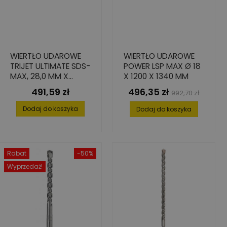
WIERTŁO UDAROWE
WIERTŁO UDAROWE
TRIJET ULTIMATE SDS-
POWER LSP MAX Ø 18
MAX, 28,0 MM X
X 1200 X 1340 MM
600/720 MM
491,59 zł
496,35 zł
Cena
Cena
Cena
992,70 zł
podstawowa
Dodaj do koszyka
Dodaj do koszyka
Rabat
-50%
Wyprzedaż!