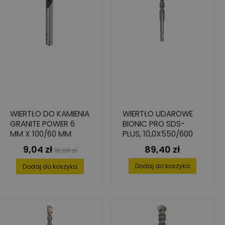
WIERTŁO DO KAMIENIA
WIERTŁO UDAROWE
GRANITE POWER 6
BIONIC PRO SDS-
MM X 100/60 MM
PLUS, 10,0X550/600
9,04 zł
89,40 zł
Cena
Cena
Cena
18,08 zł
podstawowa
Dodaj do koszyka
Dodaj do koszyka