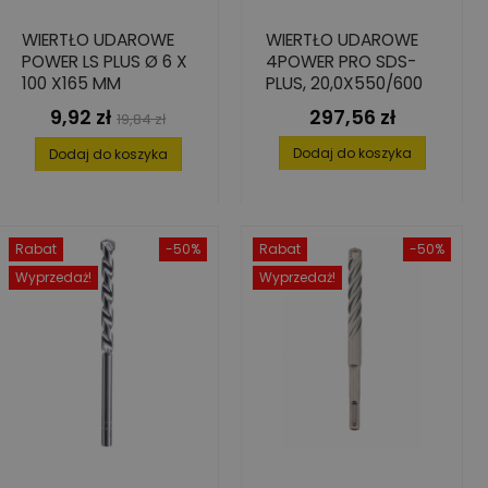
WIERTŁO UDAROWE
WIERTŁO UDAROWE
POWER LS PLUS Ø 6 X
4POWER PRO SDS-
100 X165 MM
PLUS, 20,0X550/600
9,92 zł
297,56 zł
Cena
Cena
Cena
19,84 zł
podstawowa
Dodaj do koszyka
Dodaj do koszyka
Rabat
-50%
Rabat
-50%
Wyprzedaż!
Wyprzedaż!