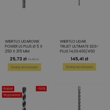
WIERTŁO UDAROWE
WIERTŁO UDAR.
POWER LS PLUS Ø 5 X
TRIJET ULTIMATE SDS-
250 X 315 MM
PLUS 14,0X400/450
25,73 zł
145,41 zł
Cena
Cena
Cena
51,46 zł
podstawowa
Dodaj do koszyka
Dodaj do koszyka
Rabat
-50%
Wyprzedaż!