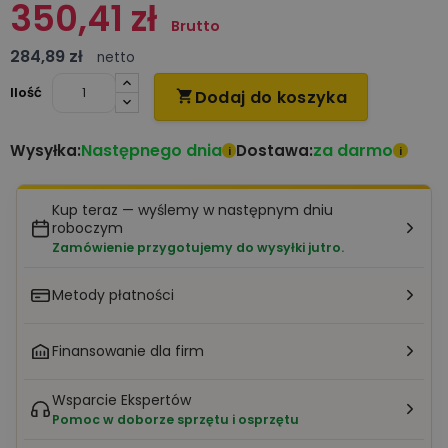
350,41 zł
Brutto
284,89 zł
netto
Ilość
Dodaj do koszyka

Następnego dnia
za darmo
Wysyłka:
Dostawa:
i
i
Kup teraz — wyślemy w następnym dniu
roboczym
Zamówienie przygotujemy do wysyłki jutro.
Metody płatności
Finansowanie dla firm
Wsparcie Ekspertów
Pomoc w doborze sprzętu i osprzętu