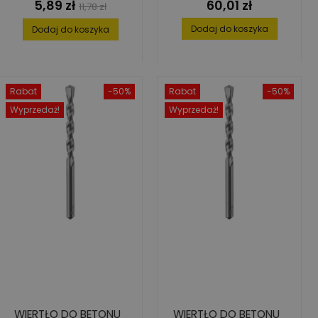
5,89 zł
60,01 zł
Cena
Cena
Cena
11,78 zł
podstawowa
Dodaj do koszyka
Dodaj do koszyka
Rabat
-50%
Rabat
-50%
Wyprzedaż!
Wyprzedaż!
WIERTŁO DO BETONU
WIERTŁO DO BETONU