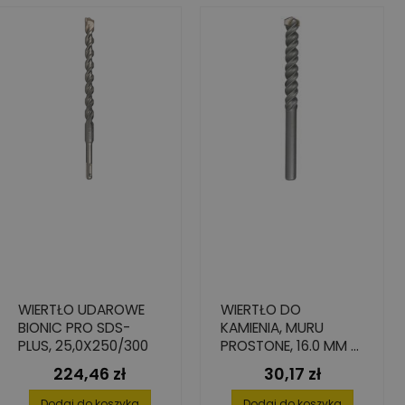
WIERTŁO UDAROWE
WIERTŁO DO
BIONIC PRO SDS-
KAMIENIA, MURU
PLUS, 25,0X250/300
PROSTONE, 16.0 MM X
150 MM X 200 MM
224,46 zł
30,17 zł
Cena
Cena
Dodaj do koszyka
Dodaj do koszyka