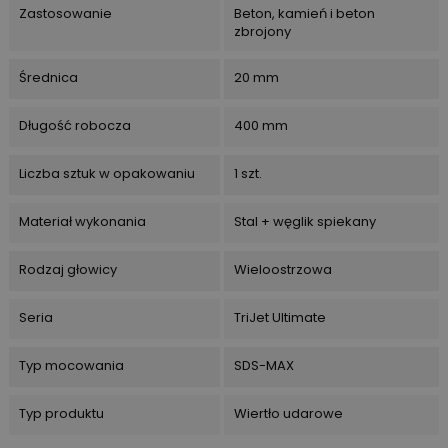
Zastosowanie
Beton, kamień i beton
zbrojony
Średnica
20 mm
Długość robocza
400 mm
Liczba sztuk w opakowaniu
1 szt.
Materiał wykonania
Stal + węglik spiekany
Rodzaj głowicy
Wieloostrzowa
Seria
TriJet Ultimate
Typ mocowania
SDS-MAX
Typ produktu
Wiertło udarowe