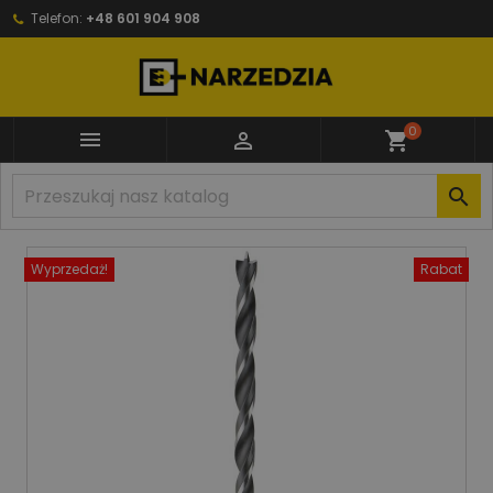
Telefon:
+48 601 904 908
0


shopping_cart

Wyprzedaż!
Rabat