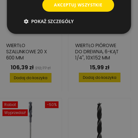
AKCEPTUJ WSZYSTKIE
POKAŻ SZCZEGÓŁY
WIERTŁO
WIERTŁO PIÓROWE
SZALUNKOWE 20 X
DO DREWNA, 6-KĄT
600 MM
1/4", 10X152 MM
106,39 zł
15,99 zł
Cena
Cena
Cena
212,77 zł
podstawowa
Dodaj do koszyka
Dodaj do koszyka
Rabat
-50%
Wyprzedaż!