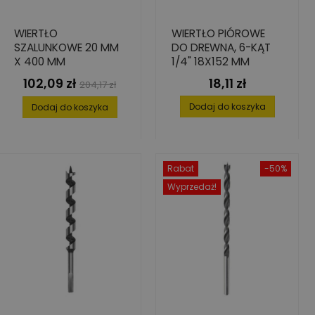
WIERTŁO
WIERTŁO PIÓROWE
SZALUNKOWE 20 MM
DO DREWNA, 6-KĄT
X 400 MM
1/4" 18X152 MM
102,09 zł
18,11 zł
Cena
Cena
Cena
204,17 zł
podstawowa
Dodaj do koszyka
Dodaj do koszyka
Rabat
-50%
Wyprzedaż!