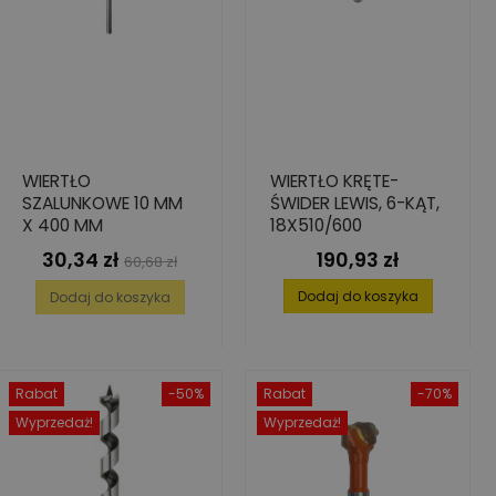
WIERTŁO
WIERTŁO KRĘTE-
SZALUNKOWE 10 MM
ŚWIDER LEWIS, 6-KĄT,
X 400 MM
18X510/600
30,34 zł
190,93 zł
Cena
Cena
Cena
60,68 zł
podstawowa
Dodaj do koszyka
Dodaj do koszyka
Rabat
-50%
Rabat
-70%
Wyprzedaż!
Wyprzedaż!