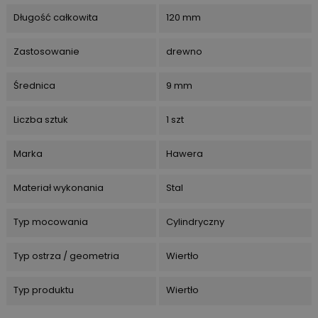
Długość całkowita
120 mm
Zastosowanie
drewno
Średnica
9 mm
Liczba sztuk
1 szt
Marka
Hawera
Materiał wykonania
Stal
Typ mocowania
Cylindryczny
Typ ostrza / geometria
Wiertło
Typ produktu
Wiertło