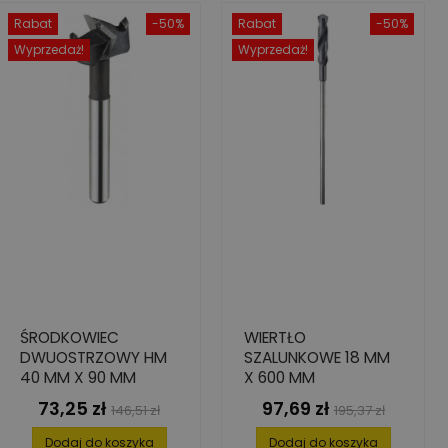
Rabat
-50%
Rabat
-50%
Wyprzedaż!
Wyprzedaż!
ŚRODKOWIEC
WIERTŁO
DWUOSTRZOWY HM
SZALUNKOWE 18 MM
40 MM X 90 MM
X 600 MM
73,25 zł
97,69 zł
Cena
Cena
Cena
Cena
146,51 zł
195,37 zł
podstawowa
podstawowa
Dodaj do koszyka
Dodaj do koszyka