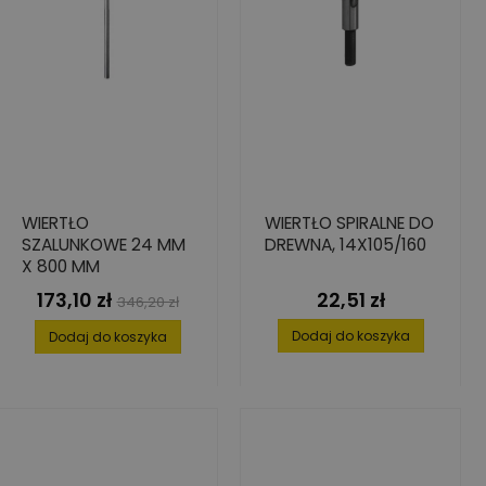
WIERTŁO
WIERTŁO SPIRALNE DO
SZALUNKOWE 24 MM
DREWNA, 14X105/160
X 800 MM
173,10 zł
22,51 zł
Cena
Cena
Cena
346,20 zł
podstawowa
Dodaj do koszyka
Dodaj do koszyka