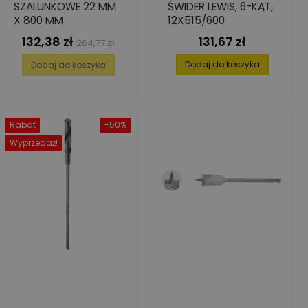
SZALUNKOWE 22 MM
ŚWIDER LEWIS, 6-KĄT,
X 800 MM
12X515/600
132,38 zł
131,67 zł
Cena
Cena
Cena
264,77 zł
podstawowa
Dodaj do koszyka
Dodaj do koszyka
Rabat
-50%
Wyprzedaż!