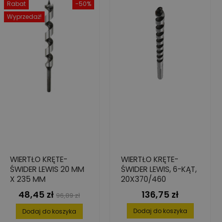
Rabat
-50%
Wyprzedaż!
WIERTŁO KRĘTE-
WIERTŁO KRĘTE-
ŚWIDER LEWIS 20 MM
ŚWIDER LEWIS, 6-KĄT,
X 235 MM
20X370/460
48,45 zł
136,75 zł
Cena
Cena
Cena
96,89 zł
podstawowa
Dodaj do koszyka
Dodaj do koszyka