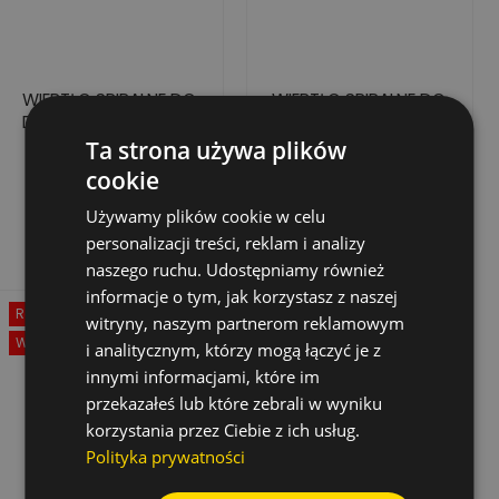
WIERTŁO SPIRALNE DO
WIERTŁO SPIRALNE DO
DREWNA, 12X100/150
DREWNA, 13X100/150
Ta strona używa plików
cookie
15,99 zł
18,41 zł
Cena
Cena
Używamy plików cookie w celu
Dodaj do koszyka
Dodaj do koszyka
personalizacji treści, reklam i analizy
naszego ruchu. Udostępniamy również
informacje o tym, jak korzystasz z naszej
Rabat
-50%
witryny, naszym partnerom reklamowym
Wyprzedaż!
i analitycznym, którzy mogą łączyć je z
innymi informacjami, które im
przekazałeś lub które zebrali w wyniku
korzystania przez Ciebie z ich usług.
Polityka prywatności