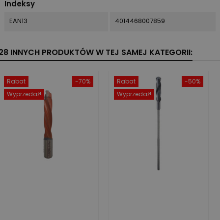
Indeksy
EAN13
4014468007859
28 INNYCH PRODUKTÓW W TEJ SAMEJ KATEGORII:
Rabat
-70%
Rabat
-50%
Wyprzedaż!
Wyprzedaż!