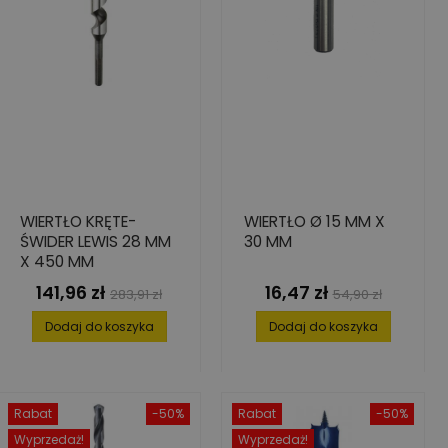
WIERTŁO KRĘTE-
WIERTŁO Ø 15 MM X
ŚWIDER LEWIS 28 MM
30 MM
X 450 MM
141,96 zł
16,47 zł
Cena
Cena
Cena
Cena
283,91 zł
54,90 zł
podstawowa
podstawowa
Dodaj do koszyka
Dodaj do koszyka
Rabat
-50%
Rabat
-50%
Wyprzedaż!
Wyprzedaż!