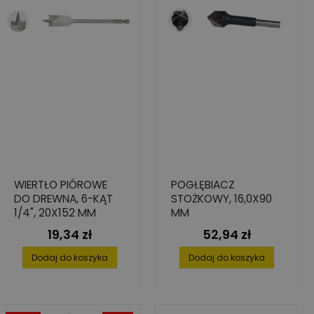
WIERTŁO PIÓROWE
POGŁĘBIACZ
DO DREWNA, 6-KĄT
STOŻKOWY, 16,0X90
1/4", 20X152 MM
MM
19,34 zł
52,94 zł
Cena
Cena
Dodaj do koszyka
Dodaj do koszyka