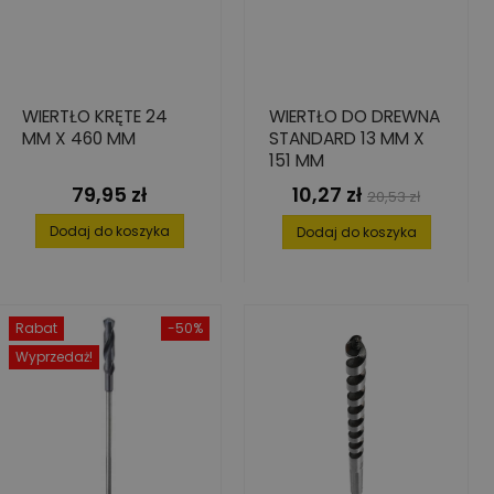
WIERTŁO KRĘTE 24
WIERTŁO DO DREWNA
MM X 460 MM
STANDARD 13 MM X
151 MM
79,95 zł
10,27 zł
Cena
Cena
Cena
20,53 zł
podstawowa
Dodaj do koszyka
Dodaj do koszyka
Rabat
-50%
Wyprzedaż!