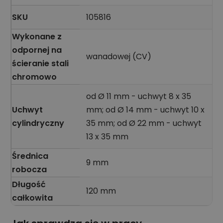
SKU
105816
Wykonane z
odpornej na
wanadowej (CV)
ścieranie stali
chromowo
od Ø 11 mm - uchwyt 8 x 35
Uchwyt
mm; od Ø 14 mm - uchwyt 10 x
cylindryczny
35 mm; od Ø 22 mm - uchwyt
13 x 35 mm
Średnica
9 mm
robocza
Długość
120 mm
całkowita