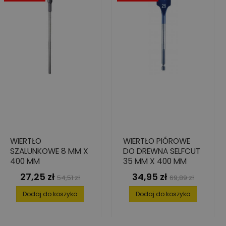
WIERTŁO
WIERTŁO PIÓROWE
SZALUNKOWE 8 MM X
DO DREWNA SELFCUT
400 MM
35 MM X 400 MM
27,25 zł
34,95 zł
Cena
Cena
Cena
Cena
54,51 zł
69,89 zł
podstawowa
podstawowa
Dodaj do koszyka
Dodaj do koszyka