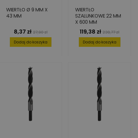
WIERTŁO Ø 9 MM X
WIERTŁO
43 MM
SZALUNKOWE 22 MM
X 600 MM
8,37 zł
119,38 zł
Cena
Cena
Cena
Cena
27,90 zł
238,77 zł
podstawowa
podstawowa
Dodaj do koszyka
Dodaj do koszyka