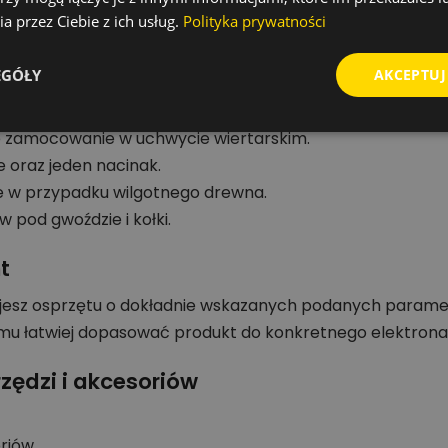
a przez Ciebie z ich usług.
Polityka prywatności
3 mm.
EGÓŁY
AKCEPTUJ
 - szczególnie dla stolarzy i dekarzy.
 zamocowanie w uchwycie wiertarskim.
 oraz jeden nacinak.
e w przypadku wilgotnego drewna.
 pod gwoździe i kołki.
t
jesz osprzętu o dokładnie wskazanych podanych parame
emu łatwiej dopasować produkt do konkretnego elektrona
zędzi i akcesoriów
oriów