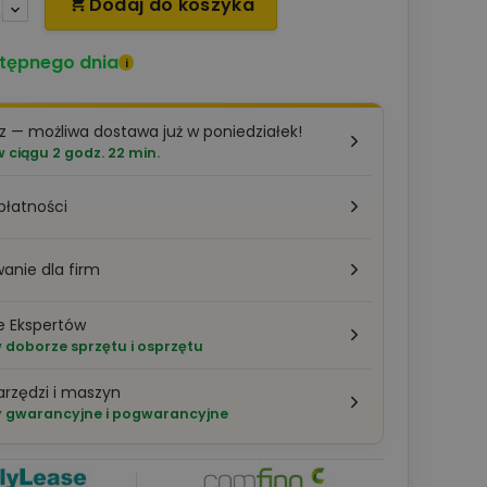
Dodaj do koszyka

tępnego dnia
i
z — możliwa dostawa już w poniedziałek!
ciągu 2 godz. 22 min.
płatności
anie dla firm
e Ekspertów
doborze sprzętu i osprzętu
arzędzi i maszyn
 gwarancyjne i pogwarancyjne