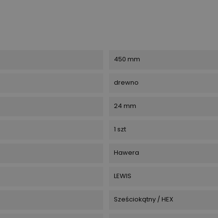
450 mm
drewno
24 mm
1 szt
Hawera
LEWIS
Sześciokątny / HEX