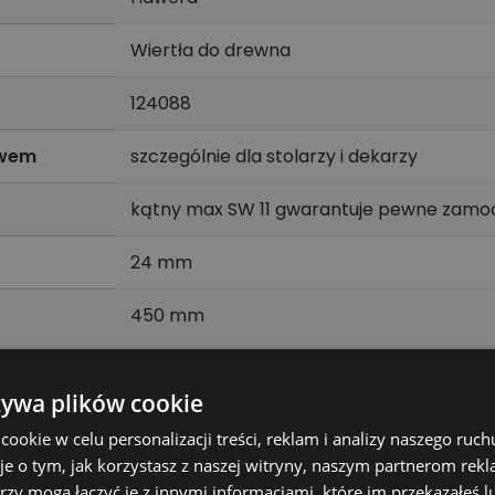
Wiertła do drewna
124088
twem
szczególnie dla stolarzy i dekarzy
kątny max SW 11 gwarantuje pewne zamo
24 mm
450 mm
żywa plików cookie
 miękkim i twardym drewnie, drewnie wilgotnym, klejonym
okie w celu personalizacji treści, reklam i analizy naszego ru
 a kształt spirali wspiera odprowadzanie wiórów.
je o tym, jak korzystasz z naszej witryny, naszym partnerom re
udowlanych wykonujących otwory pod kołki, gwoździe lub 
rzy mogą łączyć je z innymi informacjami, które im przekazałeś l