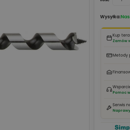
Nas
Wysyłka:
Kup tera
Zamów w 
Metody 
Finansow
Wsparci
Pomoc w 
Serwis n
Naprawy