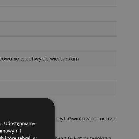
cowanie w uchwycie wiertarskim
 oraz przy krawędziach płyt. Gwintowane ostrze
chu. Udostępniamy
klamowym i
przejścia montażowe. Uchwyt 6-kątny zwiększa
ub które zebrali w