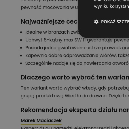
wyniku korzystani
pewność mocowania w uchwycie wiertarskim 1
Najważniejsze cechy konstrukcji
POKAŻ SZCZ
Idealne w branżach związanych z budownictwem
Uchwyt 6-kątny max SW 11 gwarantuje pewne
Posiada jedno gwintowane ostrze prowadzące
Zapewnia dobre odprowadzanie wiórów, takż
Szczególnie nadaje się do nawiercania otworów
Dlaczego warto wybrać ten warian
Ten wariant warto wybrać wtedy, gdy potrzebu
grupą produktową Wiertła do drewna. Dzięki t
Rekomendacja eksperta działu nar
Marek Maciaszek
Ekspert działu narzędzi, elektronarzędzi i akces