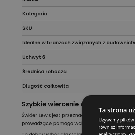
Kategoria
SKU
Idealne w branżach związanych z budownic
Uchwyt 6
Średnica robocza
Długość całkowita
Szybkie wiercenie w drewnie
Ta strona u
Świder Lewis jest przeznaczony do wiercenia w
Używamy plików co
prowadzące pomaga wciągać wiertło w materiał,
również informac
To dobry wybór dla stolarzy, dekarzy i ekip b
analitycznym, któ