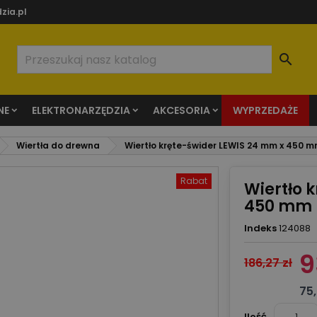
zia.pl

NE
ELEKTRONARZĘDZIA
AKCESORIA
WYPRZEDAŻE
Wiertła do drewna
Wiertło kręte-świder LEWIS 24 mm x 450 
Rabat
Wiertło 
450 mm
Indeks
124088
9
186,27 zł
75,
Ilość