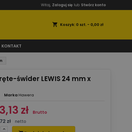
Witaj,
Zaloguj się
lub
Stwórz konto
shopping_cart
Koszyk:
0
szt. - 0,00 zł
KONTAKT
mm
kręte-świder LEWIS 24 mm x
Marka
Hawera
3,13 zł
Brutto
72 zł
netto