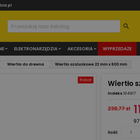
zia.pl

NE
ELEKTRONARZĘDZIA
AKCESORIA
WYPRZEDAŻE
Wiertła do drewna
Wiertło szalunkowe 22 mm x 600 mm
Rabat
Wiertło 
Indeks
104917
1
238,77 zł
97
Ilość