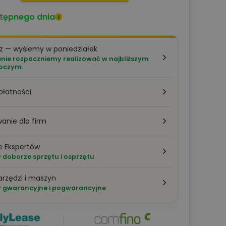
tępnego dnia
i
z — wyślemy w poniedziałek
ie rozpoczniemy realizować w najbliższym
boczym.
płatności
anie dla firm
e Ekspertów
doborze sprzętu i osprzętu
arzędzi i maszyn
 gwarancyjne i pogwarancyjne