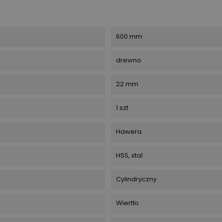
600 mm
drewno
22 mm
1 szt
Hawera
HSS, stal
Cylindryczny
Wiertło