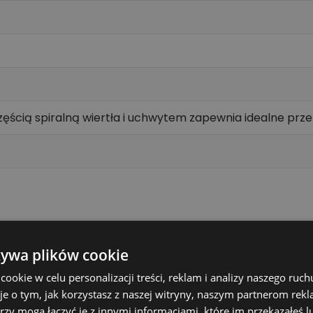
zęścią spiralną wiertła i uchwytem zapewnia idealne pr
ych
eniu w deskach, belkach, balach, płytach gipsowych, lek
żywa plików cookie
e przelotowych otworów w elementach szalunkowych.
okie w celu personalizacji treści, reklam i analizy naszego ru
je o tym, jak korzystasz z naszej witryny, naszym partnerom re
 i pracę z wyłączonym udarem. Duży kanał wiórowy pomag
rzy mogą łączyć je z innymi informacjami, które im przekazałeś l