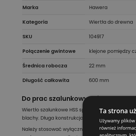
Marka
Hawera
Kategoria
Wiertła do drewna
SKU
104917
Połączenie gwintowe
klejone pomiędzy c
Średnica robocza
22 mm
Długość całkowita
600 mm
Do prac szalunkowych i budowlan
Wiertło szalunkowe HSS sprawdza się przy wierc
Ta strona u
blachy. Długa konstrukcja ułatwia wykonywani
Używamy plików co
również informac
Należy stosować wyłącznie wiercenie obrotowe
analitycznym, któ