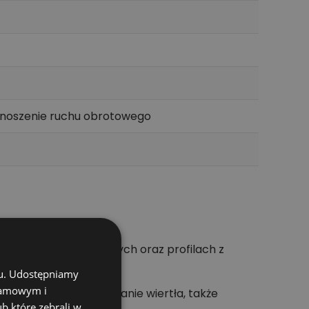
zenoszenie ruchu obrotowego
kich płytach budowlanych oraz profilach z
chu. Udostępniamy
klamowym i
a ograniczyć blokowanie wiertła, także
ub które zebrali w