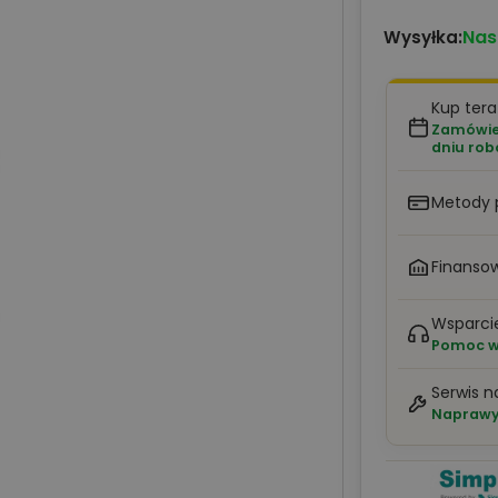
Nas
Wysyłka:
Kup tera
Zamówien
dniu ro
Metody 
Finansow
Wsparci
Pomoc w 
Serwis n
Naprawy