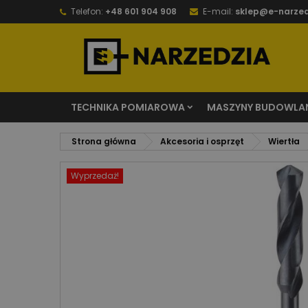
Telefon:
+48 601 904 908
E-mail:
sklep@e-narzed
TECHNIKA POMIAROWA
MASZYNY BUDOWLA
Strona główna
Akcesoria i osprzęt
Wiertła
Wyprzedaż!