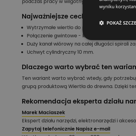
podczas pracy w wilgotnym drewnie.
wyniku korzystani
Najważniejsze cechy konstrukcji
POKAŻ SZCZ
Wytrzymałe wiertło do prac budowlanych.
Połączenie gwintowe - klejone pomiędzy częś
Duży kanał wiórowy na całej długości spirali
Uchwyt cylindryczny 10 mm.
Dlaczego warto wybrać ten warian
Ten wariant warto wybrać wtedy, gdy potrzebu
grupą produktową Wiertła do drewna. Dzięki t
Rekomendacja eksperta działu nar
Marek Maciaszek
Ekspert działu narzędzi, elektronarzędzi i akces
Zapytaj telefonicznie
Napisz e-mail