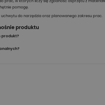
prac, w których liczy się zgodność osprzętu z materiałe
chętnie pomogę.
p uchwytu do narzędzia oraz planowanego zakresu prac.
nośnie produktu
n produkt?
jonalnych?