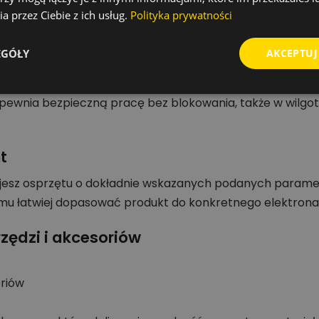
a przez Ciebie z ich usług.
Polityka prywatności
EGÓŁY
AKCEPTUJ
cią spiralną wiertła i uchwytem zapewnia idealne przen
 zapewnia bezpieczną pracę bez blokowania, także w wilgo
t
jesz osprzętu o dokładnie wskazanych podanych parame
emu łatwiej dopasować produkt do konkretnego elektrona
zędzi i akcesoriów
oriów